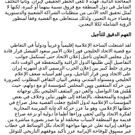
المعالجة الذاتية، فهذه لا تُلغي الخطر الحقيقي لإيران. وثانياً التخلف
الشامل في دول المنطقة مع فروق نسبية بينهما أو كبيرة، لكنها لا
تُمثل تحقيق الحد الأدنى من متطلبات الشراكة الشعبية والدستورية
وفضاء حرية التعبير، ولذلك سنتعاطى مع القضية وفقاً لمنظور
الرؤية الشاملة لكلا البعدين.
الفهم الدقيق للتأجيل
لقد اشتعلت الساحة الإعلامية إقليمياً وعربياً ودولياً في التعاطي
مع قضية الاتحاد الخليجي فور إعلان الأمير سعود الفيصل قرار قادة
دول مجلس التعاون تأجيل إعلان الاتحاد حتى تُستكمل جوانب
التفاصيل التي طلبتها الدول الراغبة والمتحفظة في الوقت ذاته،
وجرى خلطٌ كبير بين إعلان الحرب الرسمي الذي أشهرته إيران
على الاتحاد وبين قرار التأجيل، ومن أهم أسبابه ضعف الإعلام
الخليجي ومستواه المتدني ونقص البيان الثقافي المطلوب كضرورة
بين حركة المثقفين وبين المجلس كمؤسسة أو مع دولهم، حيث
هُمّش هذا التواصل، وأُلغي دور المثقف الخليجي بكل توجهاته
المؤيدة والمتحفظة، بالإضافة إلى ظهور تباين وخلاف في بعض
المؤسسات الإعلامية لدول الخليج جعلت القضية محل صراع في
خطابها الإعلامي، وهو ما عزز حركة الدعاية الشرسة المحاربة
لفكرة الاتحاد والتي تُخفي وراءها أطماعاً دولية أو نزعة صراع
قديمة مع المنطقة لأسباب مختلفة أو ما صدر بصورة مباشرة من
مواقف إيرانية تعلن عزمها مواجهة الاتحاد بكل الوسائط في خطاب
غير مسبوق للوقاحة الإيرانية عزز تأكيد موقفهم التاريخي للتوغل