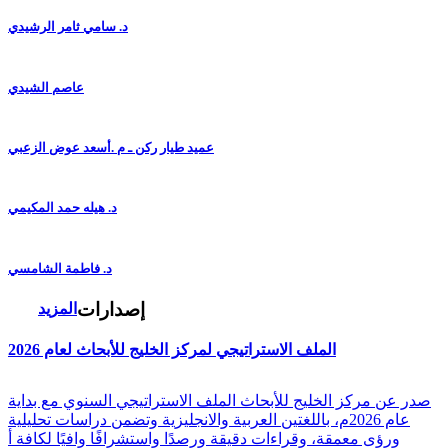
د. سامي ثامر الرشيدي
عاصم الشيدي
عميد طيار ركن ـ م .أسعد عوض الزعبي
د. هيله حمد المكيمي
د. فاطمة الشامسي
إصدارات
المزيد
الملف الاستراتيجي لمركز الخليج للأبحاث لعام 2026
صدر عن مركز الخليج للأبحاث الملف الاستراتيجي السنوي مع بداية
عام 2026م، باللغتين العربية والانجليزية وتضمن دراسات تحليلية
ورؤى معمقة، وقراءات دقيقة ورصدًا واستشرافًا وافيًا لكافة أ