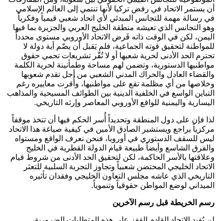
أن يستمر الاتحاد في رفض تركيا لأنها تنتمي إلى العالم الإسلامي
في رسالة مهمة للتجانس المبدئي لأي اتحاد شعبي قيمياً وفكرياً
وهو التجانس الذي تعيشه منطقة الخليج العربي والجزيرة بما فيها
اليمن، لكن في الوقت ذاته فَرض الاتحاد الأوروبي مستوى محدداً
للمواطنة لتحقيق قوته الجماعية، فلم يَقبل أن يضّم أية دولة لا
تحترم الحد الأدنى لحرية شعبها أو لا تُقّر تشريعات تحمي حقوق
مواطنيها الدستورية، وتضمن لهم مساحة وطمأنينة لحرية الكلمة
والقضاء العادل والحراك المدني الشعبي من أجل تقدم شعوبها
وخلاصها من أي مظلمة تقع على مواطنيها، وأُقرت معاييره رغم
التباين الواسع في الخلفية الدينية بين الطوائف المسيحية والمذاهب
اليسارية واليمنية للواقع الأوروبي المعاصر وإرثه التاريخي.
لذا فإن على دول المنطقة وتحديداً أُسر الحكم فيها أن تتخذ موقفاً
مركزياً يراجع ويستشير الصادق الأمين في كيفية صياغة هذا الاتحاد
ليس للسقف الدستوري في أوروبا، فنحن نعرف الواقع ومستواه
والفرق الشاسع وأيضاً طبيعة قيام الدولة القطرية في الخليج
وعلاقتها بالأسر الحاكمة، لكن لتحقيق الحد الأدنى من شروط قيام
الاتحاد الخليجي المحتضن شعبياً وتجاوز التجربة السلبية للتعثر
التاريخي الذي عاشه مجلس التعاون الخليجي وفقدان تأثيره
الميداني لوضع المواطن حقوقياً وتنموياً.
رسم الخريطة قبل رسم الآخرين
لن يُفيد الاتحاد القادم القفز على هذه المتطلبات الضرورية،