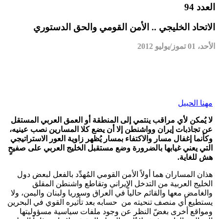
العدد 94
الاتحاد الخليجي .. الأمن القومي والحق الدستوري
الأحد، 01 تموز/يوليو 2012
مهنا الحبيل
لا يُمكن لأي مراقب ينتمي إلى المنطقة أو العمق العربي المستقل
عن تجاذبات إيران وواشنطن إلا أن يضع كلا المسارين نصب عينيه،
وكأنما إغفال مسار والاكتفاء بمسار يُظهر زاوية العور الاستراتيجي
التي يعني غيابها بالضرورة وضع مستقبل الخليج العربي على صفيحٍ
هش للغاية.
هذان المساران هما أولاً الأمن القومي المُهدِّد بالفعل لبعض دول
الخليج العربية من التدخل الإيراني وتقاطع واشنطن المقلق
والغامض معها والقائم حالياً في العراق وسوريا ولبنان واليمن، ولا
يستطيع أي منصف تنحيته من حسابه بعد تأثيره القوي في البحرين
ومواقع أخرى بغضّ النظر عن وجود ملفات سياسية مسؤوليتها