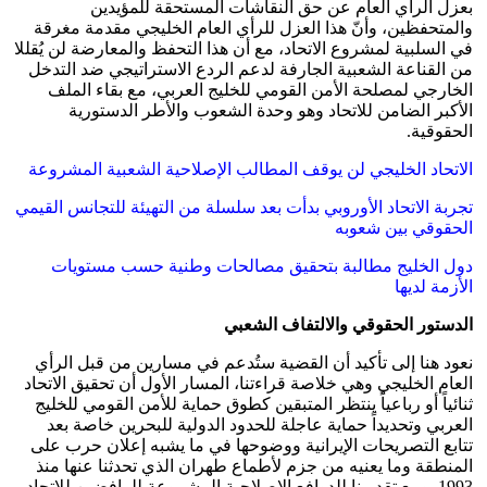
بعزل الرأي العام عن حق النقاشات المستحقة للمؤيدين
والمتحفظين، وأنّ هذا العزل للرأي العام الخليجي مقدمة مغرقة
في السلبية لمشروع الاتحاد، مع أن هذا التحفظ والمعارضة لن يُقللا
من القناعة الشعبية الجارفة لدعم الردع الاستراتيجي ضد التدخل
الخارجي لمصلحة الأمن القومي للخليج العربي، مع بقاء الملف
الأكبر الضامن للاتحاد وهو وحدة الشعوب والأطر الدستورية
الحقوقية.
الاتحاد الخليجي لن يوقف المطالب الإصلاحية الشعبية المشروعة
تجربة الاتحاد الأوروبي بدأت بعد سلسلة من التهيئة للتجانس القيمي
الحقوقي بين شعوبه
دول الخليج مطالبة بتحقيق مصالحات وطنية حسب مستويات
الأزمة لديها
الدستور الحقوقي والالتفاف الشعبي
نعود هنا إلى تأكيد أن القضية ستُدعم في مسارين من قبل الرأي
العام الخليجي وهي خلاصة قراءتنا، المسار الأول أن تحقيق الاتحاد
ثنائياً أو رباعياً ينتظر المتبقين كطوق حماية للأمن القومي للخليج
العربي وتحديداً حماية عاجلة للحدود الدولية للبحرين خاصة بعد
تتابع التصريحات الإيرانية ووضوحها في ما يشبه إعلان حرب على
المنطقة وما يعنيه من جزم لأطماع طهران الذي تحدثنا عنها منذ
1993. ومع تقديرنا للدوافع الإصلاحية المشروعة للرافضين للاتحاد