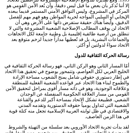
إلا أننا نُذكر بأن بعض ما قيل ليس دقيقاً، وأن بُعد الأمن القومي هو
المركز في المشروع، وليس التوافق الأمني المستمر قديماً ببعده
الإيجابي أو السلبي المواجه لحرية المواطن وهو فهم مهم للفصل
الدقيق، وأيضاً هناك حقيقة ستفرض ذاتها على الأرض وهي أن
الاتحاد لن يوقف المطالب الإصلاحية الشعبية المشروعة والتي لا
تنطلق من أرضية طائفية إقليمية بل وطنية جامعة لكل الاتجاهات
والجماعات البشرية، بل قد تُعطيها مداراً جديداً لزخم متوقع بعد
الاتحاد سواءً لدولتين أو أكثر.
رسالة الحركة الثقافية للدول
أمّا المسار الثاني وهو الركن الثاني، فهو رسالة الحركة الثقافية في
الخليج العربي لكل العواصم، وتتمحور بوضوح في تحقيق هذا الاتحاد
في إطار دستوري حقوقي شامل يمنح الشعوب مساحة الإرادة
والطموح لبناء هذا الاتحاد عبر قواعده الشعبية الفعلية للمنطقة
وعلاقاته الوجودية، وهو في ذاته مسار أقوى بمراحل لتحقيق الأمن
القومي من مسار العلاقة الحكومية المنفصلة عن الوجدان
الشعبي. فطبيعة تشكل الاتحاد بمساحة أكبر للدعم والقناعة
الشعبية التي تَتداول يومياً حقوقه الدستورية وتقدمه المدني
والاقتصادي في ظل ثوابته العربية الإسلامية تجعل منه كتلة قوية
في هذا الزمن العاصف.
لقد بدأت تجربة الاتحاد الأوروبي بعد سلسلة من التهيئة والشروط
الموضوعية للتجانس القيمي الحقوقي بين شعوبه، ومن المفارقات