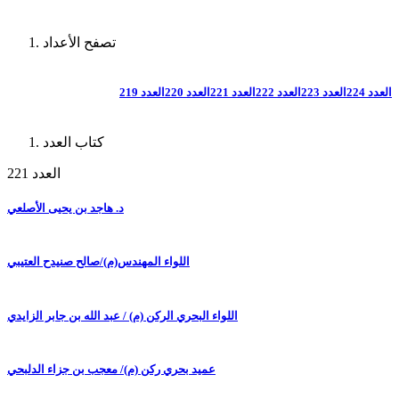
تصفح الأعداد
العدد 224
العدد 223
العدد 222
العدد 221
العدد 220
العدد 219
كتاب العدد
العدد 221
د. هاجد بن يحيى الأصلعي
اللواء المهندس(م)/صالح صنيدح العتيبي
اللواء البحري الركن (م) / عبد الله بن جابر الزايدي
عميد بحري ركن (م)/ معجب بن جزاء الدلبحي