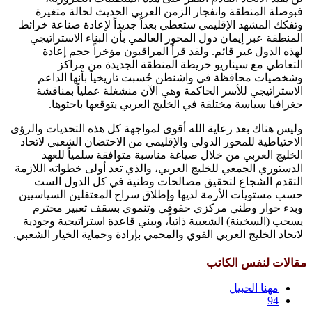
فبوصلة المنطقة وانفجار الزمن العربي الحديث لحالة متغيرة
وتفكك المشهد الإقليمي ستعطي بعداً جديداً لإعادة صناعة خرائط
المنطقة عبر إيمان دول المحور العالمي بأن البناء الاستراتيجي
لهذه الدول غير قائم. ولقد قرأ المراقبون مؤخراً حجم إعادة
التعاطي مع سيناريو خريطة المنطقة الجديدة من مراكز
وشخصيات محافظة في واشنطن حُسبت تاريخياً بأنها الداعم
الاستراتيجي للأسر الحاكمة وهي الآن منشغلة عملياً بمناقشة
جغرافيا سياسة مختلفة في الخليج العربي يتوقعها باحثوها.
وليس هناك بعد رعاية الله أقوى لمواجهة كل هذه التحديات والرؤى
الاحتياطية للمحور الدولي والإقليمي من الاحتضان الشعبي لاتحاد
الخليج العربي من خلال صياغة مناسبة متوافقة سلمياً للعهد
الدستوري الجمعي للخليج العربي، والذي تعد أولى خطواته اللازمة
التقدم الشجاع لتحقيق مصالحات وطنية في كل الدول الست
حسب مستويات الأزمة لديها وإطلاق سراح المعتقلين السياسيين
وبدء حوار وطني مركزي حقوقي وتنموي بسقف تعبير محترم
يسحب (السخينة) الشعبية ذاتياً، ويبني قاعدة استراتيجية وجودية
لاتحاد الخليج العربي القوي والمحمي بإرادة وحماية الخيار الشعبي.
مقالات لنفس الكاتب
مهنا الحبيل
94