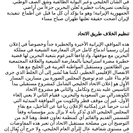
في الشأن الخليجي وعبر البوابة الطائفية وشق الصف الوطني.
وتتابعت تصريحات خطيرة تُعلن البحرين جزءاً من أراضي
الجمهورية الإيرانية! وهو ما يؤكد أن كل ما قيل عن أطماع تنفيذية
لإيران أضحت حقيقة تعلنها طهران صباح مساء
تنظيم الخلاف طريق الاتحاد
هذه المواقف الإيرانية الأخيرة والخطيرة جداً وخصوصاً في إعلان
إيران رسمياً اندماج كامل حراك المعارضة الشيعية في مملكة
البحرين مع موقفها، وادعاءها المزعوم بتبعية البحرين لها قضية
خطيرة مضرة استراتيجياً بالمعارضة الشيعية والعلاقة المجتمعية
بين الطائفتين ومستقبل المواطنة العربية في الخليج مع هذا
الانفصال الإقليمي الخطير، لكننا هنا نُشير إلى أن الخلط الذي جرى
قام بناءً على عدم توضيح المجلس الصورة بين مسارين، المسار
الأول هو إعلان الاتحاد الخليجي الشامل كمشروع مستقبلي يبدأ
التأسيس عليه بتدرج وتكامل. والثاني هو مشروع الاتحاد
الكونفدرالي بين السعودية والبحرين، فقيام الثاني لا يعني إلغاء
الأول، غير أن موقف قطر والكويت من الموافقة المبدئية التي
أبدت حرصاً عزز إمكانية الإعلان رباعياً عن التأجيل، مع بقاء
المجلس الخليجي الذي نُذكر بأنه لا يزال يدير مؤسساته وفقاً
للمسمى القديم والقائم أي كمنظمة تعاون فقط. وهنا لابد من
التوضيح أن من مصلحة مستقبل الاتحاد أن تعبر هذه المفاوضات
في مستوى شفافية عال للرأي العام الخليجي، ولا حرج أن يُقال إن