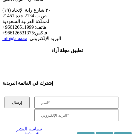
٣٠ شارع راية الإتحاد (١٩)
ص.ب 2134 جدة 21451
المملكة العربية السعودية
+هاتف: 966126511999
+فاكس:966126531375
:البريد الإلكتروني
info@araa.sa
تطبيق مجلة آراء
إشترك في القائمة البريدية
سياسة النشر