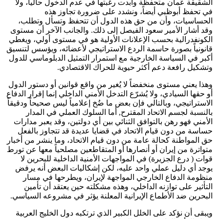
الشقيقة عُمان متحفظة وأبدت رغبتها في عدم الدخول حالياً، ولا
في تحفظ أبوظبي أيضاً، ونشدد على ضرورة تجاوز هذه
الحساسيات، وأن من حق هذه الدول أن تتحفظ وتسأل وتطلب،
وقد أشار الأمير سعود الفيصل إلى ذلك. والجانب الآخر أن مستوى
الكونفدرالية بحسب الإعلانات الأولية هو في مستوى أولي، ويغطي
قانونياً بصورة حاسمة الردع الاستراتيجي لأعضائه، ويؤسس لتنسيق
أكبر في السياسة الخارجية مع استمرار التمثيل الدبلوماسي للدول
وتشكيل رافعة دعم أكثر حيوية للحراك الاقتصادي.
وهذا يعني مستوى منخفضاً لا يُغير من واقع قوانين أو دستور الدول
أو حقها السيادي، ولا يُشرّع التدخل الأمني الداخلي إنما إقرار الدفاع
الاستراتيجي، وبالتالي فإن بعض ما ضُخ إعلامياً ليس صحيحاً ودقيقاً
بالنسبة لجسم الاتحاد المقترح, أما السلوك العملي في المدار
الأمني فهو رهن بالتوافق الثنائي بين أي دولتين، وقد يعبر مدارات
حساسة من دون قيام الاتحاد في قضايا عديدة قد تتجاوز بالفعل
حق المواطنة كحالة عامة من دون قيام الاتحاد، وما ينشر من أخبار
متواترة من إيران أو أنصارها أو المتقاطعين مصلحياً معها عن تورط
قوات ( درع الجزيرة) في المواجهات الأمنية الداخلية للبحرين لا
يوجد أي دليل عملي واحد عليه، لكن إشكاليات البعض أنه يرفض
منظومة الدفاع الخارجي المواجهة لإيران، ويطرحها في مسار
التأثير على توازنه الداخلي، وهذه مشكلته حين يعتقد أن تأمين
البحرين ضد الأطماع الإيرانية المعلنة يؤثر في مشروعه السياسي.
ويبقى أن نؤكد على الخلل الكبير الذي ترتكبه دول الخليج العربية