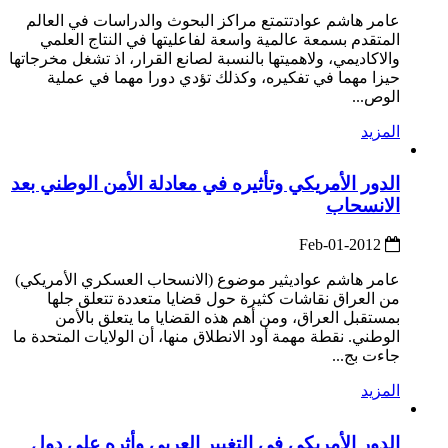
عامر هاشم عوادتتمتع مراكز البحوث والدراسات في العالم
المتقدم بسمعة عالمية واسعة لفاعليتها في النتاج العلمي
والاكاديمي، ولاهميتها بالنسبة لصانع القرار، اذ تشغل مخرجاتها
حيزا مهما في تفكيره، وكذلك تؤدي دورا مهما في عملية
الوص...
المزيد
الدور الأمريكي وتأثيره في معادلة الأمن الوطني بعد
الانسحاب
2012-Feb-01
عامر هاشم عواديثير موضوع (الانسحاب العسكري الأمريكي)
من العراق نقاشات كثيرة حول قضايا متعددة تتعلق جلها
بمستقبل العراق، ومن أهم هذه القضايا ما يتعلق بالأمن
الوطني. نقطة مهمة أود الانطلاق منها، أن الولايات المتحدة ما
جاءت بج...
المزيد
الدور الأمريكي في التغيير العربي وأثره على دول