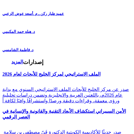
عميد طيار ركن ـ م .أسعد عوض الزعبي
د. هيله حمد المكيمي
د. فاطمة الشامسي
إصدارات
المزيد
الملف الاستراتيجي لمركز الخليج للأبحاث لعام 2026
صدر عن مركز الخليج للأبحاث الملف الاستراتيجي السنوي مع بداية
عام 2026م، باللغتين العربية والانجليزية وتضمن دراسات تحليلية
ورؤى معمقة، وقراءات دقيقة ورصدًا واستشرافًا وافيًا لكافة أ
الأمن السيبراني استكشاف الأبعاد التقنية والقانونية والإنسانية في
العصر الرقمي
صدر حديثًا للأكاديمية الكويتية الدكتورة فَيّ مصطفى بن سلامة