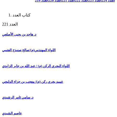
العدد 224
العدد 223
العدد 222
العدد 221
العدد 220
العدد 219
كتاب العدد
العدد 221
د. هاجد بن يحيى الأصلعي
اللواء المهندس(م)/صالح صنيدح العتيبي
اللواء البحري الركن (م) / عبد الله بن جابر الزايدي
عميد بحري ركن (م)/ معجب بن جزاء الدلبحي
د. سامي ثامر الرشيدي
عاصم الشيدي