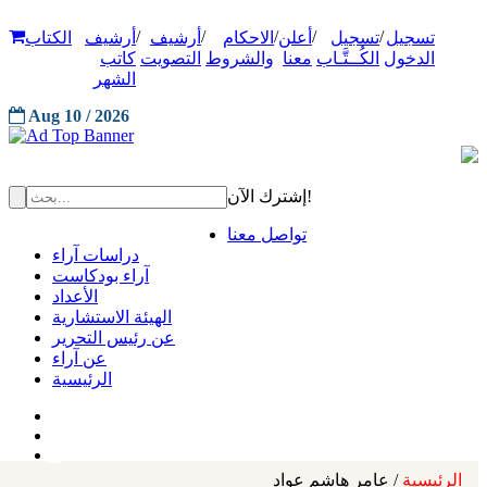
/
/
/
/
/
تسجيل
تسجيل
أعلن
الاحكام
أرشيف
أرشيف
الكتاب
الدخول
الكُــتَّـاب
معنا
والشروط
التصويت
كاتب
الشهر
Aug 10 / 2026
إشترك الآن!
تواصل معنا
دراسات آراء
آراء بودكاست
الأعداد
الهيئة الاستشارية
عن رئيس التحرير
عن آراء
الرئيسية
الرئيسية
/ عامر هاشم عواد