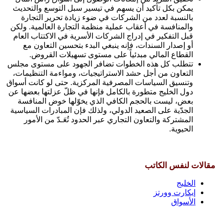
يمكن بكل تأكيد أن يسهم في تيسير سبل التوسع والتحديث
بالنسبة لعدد من الشركات في ضوء زيادة تحرير التجارة
والمنافسة في أعقاب عملية منظمة التجارة العالمية. ولكن
قبل التفكير في إدراج الشركات الأسرية في الاكتتاب العام
أو إصدار السندات، فإنه ينبغي البدء بتحسين التعاون مع
القطاع المالي مبدئياً على مستوى تسهيلات القروض.
تتطلب كل هذه الخطوات تضافر الجهود على مستوى مجلس
التعاون من أجل حشد الاستراتيجيات، ومواءمة التنظيمات،
وتنسيق السياسات المصرفية المركزية. حتى لو كانت أسواق
دول الخليج متطورة بالكامل فإنها في ظلّ عزلتها بعضها عن
بعض، ليست بالحجم الكافي الذي يخوّلها خوض المنافسة
الجدّية على الصعيد الدولي، ولذلك فإن المبادرات السياسية
المشتركة والتعاون التجاري عبر الحدود تُعَـدّ من الأمور
الحيوية.
مقالات لنفس الكاتب
الخليج
إيكارت وورتز
الأسواق