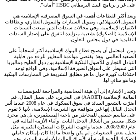
على غرار برنامج البنك البريطاني HSBC "أمانة".
وتعد أكثر القطاعات أهمية في السوق المصرفية الإسلامية هي
التمويل الاستهلاكي، وتمويل السيارات والتمويل العقاري، وبطاقات
الائتمان الإسلامية. وفي مجالات سندات الدين تمتعت السندات
الإسلامية (الصكوك) بشعبية متزايدة لتتفوق على إصدار السندات
التقليدية في دول مجلس التعاون.
ومن المحتمل أن يصبح قطاع البنوك الإسلامية أكثر انسجاماً على
الصعيد العالمي. وهذا يقتضي مواءمة المعايير للرفع من قابلية
التبادل التجاري للأصول البنكية الإسلامية بين دول الخليج وماليزيا
التي تسيطر على أسواق الصيرفة الإسلامية. وفي الواقع توجد
اختلافات كبيرة حول ما هو مطابق للشريعة في الممارسات البنكية
وما هو منافٍ لها.
وتجدر الإشارة إلى أن هيئة المحاسبة والمراجعة للمؤسسات
المالية الإسلامية (AAOIFI) في البحرين، على سبيل المثال، قد
أضرّت بالشعور السائد في سوق الصكوك في عام 2008 عندما أُثير
الجدل القائل إنها غير متوافقة مع الشريعة الإسلامية، لأنها لا تقوم
على تقاسم حقيقي للمخاطر من ناحية المستثمرين، بل هي مجرد
شكل مستتر من أشكال الدخل الثابت. وأثناء الأزمة المالية في
عام 2008/2009، عندما واجهت الشركات المصدّرة الكبيرة، مثل
نخيل، بعض الصعوبات، لم يكن واضحاً ما إذا كان بإمكان حاملي
الصكوك اللجوء إلى سلّة الأوراق المالية الأساسية المادية. وهو