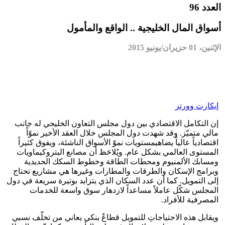
العدد 96
أسواق المال الخليجية .. الواقع والمأمول
الإثنين، 01 حزيران/يونيو 2015
إيكارت وورتز
إن التكامل الاقتصادي بين دول مجلس التعاون الخليجي له جانب
مالي متميّز. وقد شهدت دول المجلس خلال العقد الأخير نموّاً
اقتصادياً عالياً يضاهيمستويات نموّ الأسواق الناشئة، ويفوق كثيراً
المستوى العالمي بشكل عام. ويُلاحَظ أن مصانع البتروكيماويات
ومسابك الألمنيوم ومحطات الطاقة وخطوط السكك الحديدية
وبرامج الإسكان والطرقات والمطارات وغيرها هي مشاريع تحتاج
إلى التمويل. كما أن عدد السكان الذي يتزايد بوتيرة سريعة في دول
المجلس شكّل عاملاً مساعداً لازدهار سوق واسعة للخدمات
المصرفية للأفراد.
ويقابل هذه الاحتياجاتِ للتمويل قطاعٌ بنكي يعاني من تخلّف نسبي