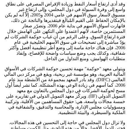
وقد أدى ارتفاع أسعار النفط وزيادة الإقراض المصرفي على نطاق
واسع إلى وفرة السيولة في دول المجلس، وإلى ارتفاع غير
مسبوق لأسعار سوق الأسهم في عامي 2004 و2005، إلاّ أنه لم يكن
بالإمكان الحفاظ على القيم المُبالَغ فيتقديرها والناتجة عن ذلك،
فانهارت أسواق الأسهم في بداية عام 2006. وتضرّر صغار
المستثمرين خاصة، لأنهم اعتمدوا على التكهن على الهامش خلال
فترة ارتفاع السوق. وعلى الرغم من أن غياب حوكمة الشركات لم
يؤدّ مباشرة إلى تصحيحات في سوق الأسهم الخليجية في عام
2006، فإن هناك حاجة ماسة إلى وضع أطر تنظيمية أفضل وأكثر
شفافية، وكذلك يجب وضع سياسات واضحة للإفصاح، وإنفاذ
متطلبات الهوامش، ومنع التداول من الداخل.
ويتولى معهد "حوكمة" مهمة تحسين حوكمة الشركات في الأسواق
المالية العربية، وهو مؤسسة غير ربحية، ويقع في مركز دبي المالي
العالمي (DIFC). وقد بادر المعهد بمجموعة من الأنشطة منذ عام
2006، كما أسهم في زيادة الوعي بهذه المشكلة. كما نشر أيضاً أول
مسح لحوكمة الشركات في دول المجلس بالتعاون مع معهد
التمويل الدولي (IIF). ويركّز معهد التمويل الدولي في تقاريره على
خمسة مجالات واسعة، هي: حقوق المساهمين من الأقلية، وتركيبة
ومسؤوليات مجلس الإدارة، والمحاسبة والتدقيق، والشفافية في
الملكية والسيطرة، والبيئة التنظيمية.
ولا تزال دول المجلس في حاجة إلى التحسين في هذه المجالات.
فحتى الدول الأفضل حالاً من هذه الناحية، مثل الكويت وسلطنة