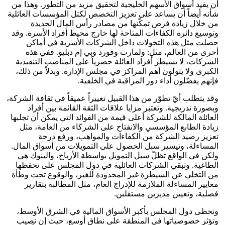
أن يفيد أسواق الأسهم الخليجية لتحقيق مزيد من التطور. وهذا من
شأنه أيضاً أن يساعد على تعزيز التخصص لكتل المؤسسات العائلية
من خلال زيادة فرص تمكّنها من مصادر رأس المال الجديدة
وتوسيع دائرة الكفاءات المتاحة لها خارج محيط أفراد الأسرة. وقد
حصلت مثل هذه التحولات داخل الشركات الأسرية في أماكن
أخرى من العالم، مثل: ولمارت وفورد وبي إم دبليو. ففي هذه
الشركات، لا يسيطر أفراد العائلة حصرياً على المناصب التنفيذية
الكبرى ولا يتولون أهم المراكز في مجلس الإدارة. وبدلاً من ذلك،
فإنهم يفضّلون أداء دور المراقبة في الخلفية.
وقد يتطلب أيّ تطوّر من هذا القبيل تغييراً عميقاً في ثقافة الشركة،
وبصورة تدريجية. وتعتبر مزايا علاقات الثقة القائمة بين أفراد
العائلة المالكة للشركة أعلى قيمة من الفوائد التي يمكن أن تجلبها
زيادة الطابع المؤسسي والانفتاح على الشركاء من العامة، مثل
تعزيز رصيد الشركة من الكفاءات والمواهب، ورفع درجة
المساءلة، وتيسير سبل الحصول على التمويلات من أسواق المال.
ولكن في الواقع تظلّ سبل التمويل بواسطة الأرباح، والبنوك هي
الطاغية. وتبقي الشركات العائلية في دول المجلس على تحفظها
من التخلي عن السيطرة غير المحدودة للغير، والوقوع تحت وطأة
معايير المساءلة الملازمة للإدراج العام، مثل المطالبة بتقارير
فصلية، وتعيين مديرين مستقلين.
وتحظى دول المجلس بأكبر الأسواق المالية في الشرق الأوسط،
وتؤثر خصوصياتها في المنطقة على نطاق أوسع، حيث إن نصيب