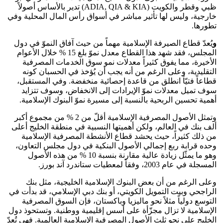
ظبي وقطر والكويت (ADIA, QIA & KIA) تدير بالأساس أصولاً
خارجية، وليس لها تأثير مباشر في أسواق رأس المال المحلية وفي
تطورها.
و
يُعدّ قطاع الصيرفة الإسلامية مهماً من حيث آفاق النموّ في دول
المجلس، فقد شهد هذا القطاع معدل نموّ بلغ 15 % خلال الأعوام
الأخيرة، مما يفوق كثيراً معدلات نمو سوق الخدمات المصرفية
التقليدية، وعلى الرغم من أنه يجب أن يُؤخذ في الحسبان كونه
قطاعاً فتيّاً انطلق من قاعدة إحصائية منخفضة. وفي المستقبل،
سوف تميل معدلات نموّ الإيرادات إلى الانخفاض، وسوف تتزايد
أهمية تحسين الربحية بالنسبة إلى مسيرة نموّ البنوك الإسلامية.
وتمثل الأصول المصرفية الإسلامية أقلّ من 2 % من مجموع أكبر
ألف بنك في العالم، ولكن أهميتها النسبية في منطقة الخليج أعلى
من ذلك كثيراً، حيث يحشد قطاع الأنشطة المصرفية الإسلامية
وحده قرابة ربع إجمالي الأصول البنكية في دول مجلس التعاون،
وهو ما يمثّل زيادة عالية مقارنة بنسبة 10 % من هذه الأصول
المسجلة في عام 2003، وفقاً لمعطيات ستاندرد آند بورز.
وعلى الرغم من أن بعض البنوك الإسلامية الخليجية، مثل بنك
الراجحي وبيت التمويل الكويتي، أو بنك دبي الإسلامي، قد بدأت في
التوسع دولياً مثلاً نحو ماليزيا وباكستان، فإن السوق المصرفية
الإسلامية لا تزال مجزّأة على أسس إقليمية ووطنية. وتستحوذ دول
الخليج على نحو ثلث الأصول المصرفية الإسلامية العالمية. فهي تُعدّ