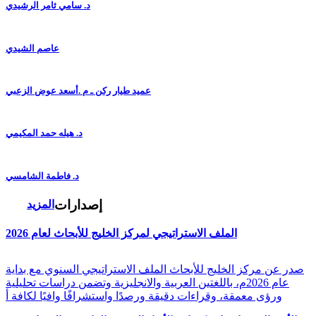
د. سامي ثامر الرشيدي
عاصم الشيدي
عميد طيار ركن ـ م .أسعد عوض الزعبي
د. هيله حمد المكيمي
د. فاطمة الشامسي
إصدارات
المزيد
الملف الاستراتيجي لمركز الخليج للأبحاث لعام 2026
صدر عن مركز الخليج للأبحاث الملف الاستراتيجي السنوي مع بداية
عام 2026م، باللغتين العربية والانجليزية وتضمن دراسات تحليلية
ورؤى معمقة، وقراءات دقيقة ورصدًا واستشرافًا وافيًا لكافة أ