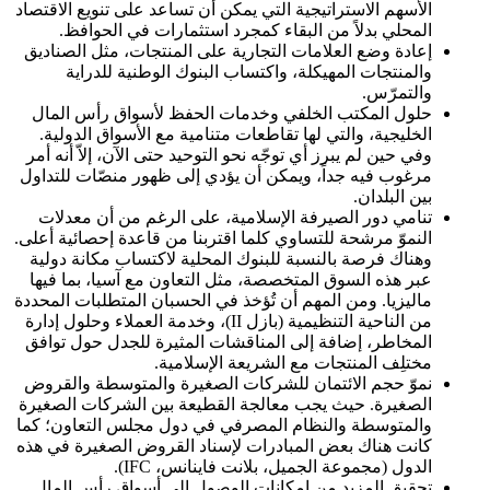
الأسهم الاستراتيجية التي يمكن أن تساعد على تنويع الاقتصاد
المحلي بدلاً من البقاء كمجرد استثمارات في الحوافظ.
إعادة وضع العلامات التجارية على المنتجات، مثل الصناديق
والمنتجات المهيكلة، واكتساب البنوك الوطنية للدراية
والتمرّس.
حلول المكتب الخلفي وخدمات الحفظ لأسواق رأس المال
الخليجية، والتي لها تقاطعات متنامية مع الأسواق الدولية.
وفي حين لم يبرز أي توجّه نحو التوحيد حتى الآن، إلاّ أنه أمر
مرغوب فيه جداً، ويمكن أن يؤدي إلى ظهور منصّات للتداول
بين البلدان.
تنامي دور الصيرفة الإسلامية، على الرغم من أن معدلات
النموّ مرشحة للتساوي كلما اقتربنا من قاعدة إحصائية أعلى.
وهناك فرصة بالنسبة للبنوك المحلية لاكتساب مكانة دولية
عبر هذه السوق المتخصصة، مثل التعاون مع آسيا، بما فيها
ماليزيا. ومن المهم أن تُؤخذ في الحسبان المتطلبات المحددة
من الناحية التنظيمية (بازل II)، وخدمة العملاء وحلول إدارة
المخاطر، إضافة إلى المناقشات المثيرة للجدل حول توافق
مختلِف المنتجات مع الشريعة الإسلامية.
نموّ حجم الائتمان للشركات الصغيرة والمتوسطة والقروض
الصغيرة. حيث يجب معالجة القطيعة بين الشركات الصغيرة
والمتوسطة والنظام المصرفي في دول مجلس التعاون؛ كما
كانت هناك بعض المبادرات لإسناد القروض الصغيرة في هذه
الدول (مجموعة الجميل، بلانت فاينانس، IFC).
تحقيق المزيد من إمكانات الوصول إلى أسواق رأس المال