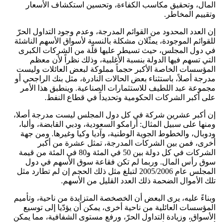
المال، وتحقيق مكاسب الكفاءة، وتحسين استكشاف الأسعار
وتقييم المخاطر.
إن العدد المحدود من القوائم المدرجة، وعدم وجود التداول الحرّ
للقوائم الموجودة، يمثّلان مشكلة بالنسبة لأسواق الأسهم الناشئة
في دول المجلس، حيث تسيطر عليها قلّة من الشركات الكبرى
التي تسهم فيها الدولة بنسبة الأغلبية، وذلك نظراً لأن معظم
المؤسسات الخاصة الأكبر حجماً مملوكة لبعض العائلات وليست
مدرجة أصلاً، باستثناء بعض الحالات النادرة، مثل بنك الراجحي أو
مجموعة عبد اللطيف للاستثمارات الصناعية. وينطبق هذا الأمر
على أكبر الشركات الحكومية وتحديداً في قطاع النفط.
إن أكبر عشرين شركة في كل دول المجلس ليست مدرجة أصلا،
ومنها على سبيل المثال: أرامكو السعودية، ودبي القابضة، وألبا،
ودوبال، والخطوط الجوية الوطنية، وآديا وكيا وغيرها. ومن جهة
أخرى، فمن بين الشركات المدرجة، تمثل عشرة من أكبر
الشركات في كل دولة بين 50 في المئة و80 في المئة من قيمة
سوق رأس المال. وربما لم تكن فقاعة سوق الأسهم في دول
المجلس عام 2005/2006 لتبلغ مثل ذلك الحجم إن لم تطارد مثل
تلك الأموال الضحمة ذلك العدد القليل من الأسهم.
وبناءً عليه، يرى البعض أن الخصخصة المتزايدة من ناحية، وتأميم
المؤسسات العائلية من ناحية أخرى، يمكن أن يؤدّيا إلى توسيع
الأسواق، وزيادة التداول الحرّ، ورفع مستوى الشفافية، مما يمكن