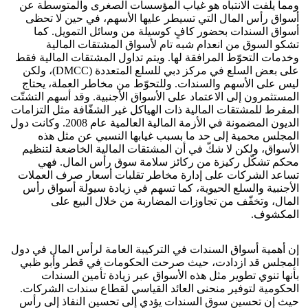
ومما يلفت الانتباه هو غياب المؤسسات الصغرى والمتوسطة عن
أسواق رأس المال التي تسيطر عليها الأسهم، في حين لا تحظى
أسواق السندات بحضور كافٍ كوسيلة من وسائل التمويل. كما
تشكو السوق من انعدام شبه تام لأسواق المشتقات المالية
وخدمات التحوّط المرافقة لها. ويتم تداول المشتقات المالية فقط
على بعض السلع في مركز دبي للسلع المتعددة (DMCC)، ولكن
ليس على الأسهم والسندات. وللتحوّط من مخاطر العملة، يحتاج
المستثمرون إلى الاعتماد على الأسواق الأجنبية. وقد أسهم التشتّت
المفرط للمشتقات المالية ذات الهياكل غير الشفّافة مثل التزامات
الديون المضمونة في الأزمة المالية العالمية عام 2008. وكانت دول
المجلس محمية إلى حد ما بسبب غيابها النسبي عن مثل هذه
الأسواق، ولكن لا شكّ في أن المشتقات المالية الخاضعة لتنظيم
محكم تشكّل ركيزة من ركائز سلامة سوق رأس المال. فهي
تساعد الشركات على إدارة مخاطر تقلبات أسعار صرف العملات
الأجنبية والسلع الحيوية، كما تسهم في زيادة سيولة أسواق رأس
المال، وتخفّف من تجاوزات المضاربة من خلال البيع على
المكشوف.
إن أهمية أسواق السندات في التركيبة العامة لرأس المال في دول
المجلس قد ازدادت، حيث صرحت الحكومات في قطر وأبو ظبي
بأنها تنوي تطوير مثل هذه الأسواق عبر زيادة تأمين السندات
الحكومية لتوفير منحنى العائد القياسي لقطاع سندات الشركات.
حيث إن تحسين سوق السندات يؤدي إلى تحسين النفاذ إلى رأس