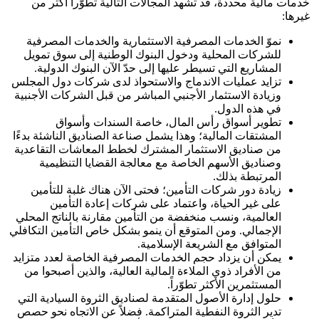
خدمات مالية محددة، قد تشهد المجالات التالية تطوّراً أكثر من
غيرها:
نموّ الخدمات المصرفية الاستثمارية والخدمات المصرفية
للشركات المحلية ودخول البنوك الوطنية إلى سوق تمويل
المشاريع التي تسيطر عليها إلى حدّ الآن البنوك الدولية.
تزايد عمليات الاندماج والاستحواذ لدى شركات دول المجلس
وزيادة الاستثمار الأجنبي المباشر من قبل الشركات الأجنبية
في هذه الدول.
تطوير أسواق رأس المال، خاصة السندات وأسواق
المشتقات المالية؛ وهذا يشمل صناعة الصناديق الناشئة بدءًا
من صناديق الاستثمار المشترك لخطط المعاشات التقاعدية
وصناديق الأسهم الخاصة مع معالجة القضايا التنظيمية
المرتبطة بذلك.
زيادة دور شركات التأمين؛ فحتى الآن هناك غلبة للتأمين
على غير الحياة، واعتماد على شركات إعادة التأمين
العالمية، ونسب منخفضة من التأمين مقارنة بالناتج المحلي
الإجمالي. ومن المتوقع أن ينمو بشكل خاص التأمين التكافلي
المتوافق مع الشريعة الإسلامية.
يمكن أن يزداد حجم الخدمات المصرفية الخاصة لعدد متزايد
من الأفراد ذوي الملاءة المالية العالية، والذين أصبحوا من
المستثمرين الأكثر تطوّراً.
حلول إدارة الأصول المتقدمة لصناديق الثروة السيادية التي
تدير الثروة النفطية المتراكمة. فضلاً عن الاتجاه نحو حصص