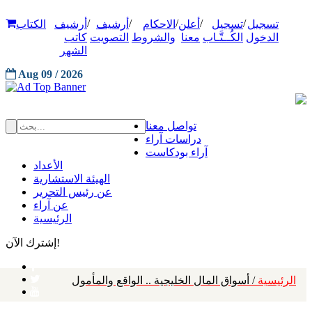
/
/
/
/
/
تسجيل
تسجيل
أعلن
الاحكام
أرشيف
أرشيف
الكتاب
الدخول
الكُــتَّـاب
معنا
والشروط
التصويت
كاتب
الشهر
Aug 09 / 2026
تواصل معنا
دراسات آراء
آراء بودكاست
الأعداد
الهيئة الاستشارية
عن رئيس التحرير
عن آراء
الرئيسية
إشترك الآن!
الرئيسية
/ أسواق المال الخليجية .. الواقع والمأمول