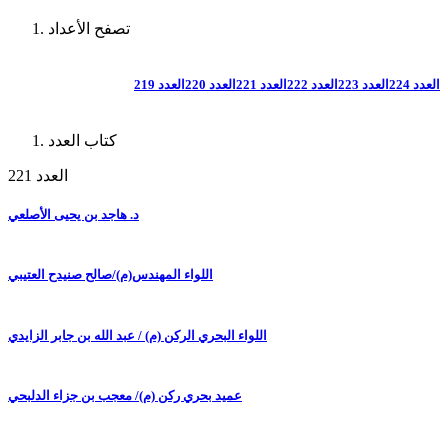
تصفح الأعداد
العدد 224
العدد 223
العدد 222
العدد 221
العدد 220
العدد 219
كتاب العدد
العدد 221
د. هاجد بن يحيى الأصلعي
اللواء المهندس(م)/صالح صنيدح العتيبي
اللواء البحري الركن (م) / عبد الله بن جابر الزايدي
عميد بحري ركن (م)/ معجب بن جزاء الدلبحي