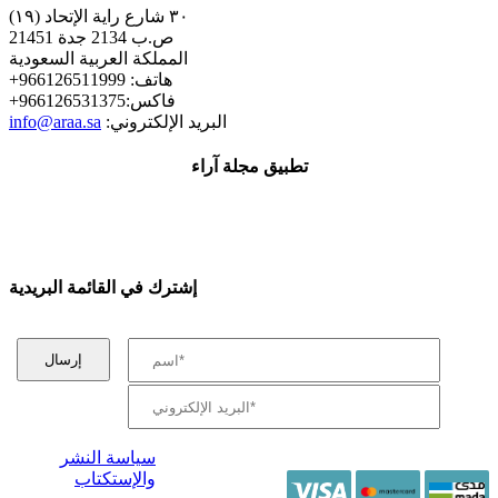
٣٠ شارع راية الإتحاد (١٩)
ص.ب 2134 جدة 21451
المملكة العربية السعودية
+هاتف: 966126511999
+فاكس:966126531375
:البريد الإلكتروني
info@araa.sa
تطبيق مجلة آراء
إشترك في القائمة البريدية
سياسة النشر
والإستكتاب