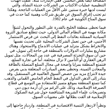
المضافة أيضاً بعض التحسن. ففي الإمارات مثلاً، علقت الهيآت
التنظيمية عمليات الاكتتاب من الشركات حديثة النشأة، والتي
ليست لديها خبرة سنتين على الأقلّ من العمليات الناجحة. وهكذا
تم تجنب إغراق السوق عن طريق شركات وهمية كما حدث في
سوق المناخ الكويتية في عام 1982.
فيما تحظى منطقة الخليج بالقدرة على التطور والتحول لتتبوّأ
مكانة مهمة في النظام المالي الدولي، حيث تتطلع صناديق الثروة
السيادية الممتلئة بعائدات النفط إلى البحث عن فرص الاستثمار
الأجنبي، في حين تعمل الشركات المحلية على تحديث نفسها
والانخراط بشكل متزايد في عمليات الاندماج والاستحواذ. وهناك
مشاريع بمليارات الدولارات بالمنطقة في حاجة إلى تمويل، في
حين أن سوق التجزئة المصرفية في عدد من المجالات، مثل تمويل
الرهن العقاري أو التأمين لا تزال متخلفة. أما في تجارة السلع،
فتتمتع المنطقة بمزايا واضحة في مجال السلع المتصلة بالطاقة
والمعادن الثمينة، وتحظى بعض المبادرات المتعلقة بدبي بفرص
جيدة لانتزاع مزيد من حصص السوق العالمية في المستقبل. وقد
يتبادر إلى الذهن التداول في النفط الخام الحامض العُماني والذهب.
كما تتمتع المنطقة بموقع متميز للاستفادة من التوسع في قطاع
الصيرفة الإسلامية، وذلك على الرغم من أن أزمة ديون دبي
وتصريحات علماء الشريعة المتناقضة حول شرعية الصكوك
الإسلامية قد ألقت بظلالها على معنويات السوق.
ونظراً لازدهار التنمية الاقتصادية في المنطقة، وازدياد حاجتها إلى