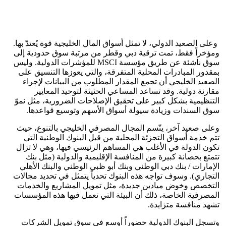
وعلى الصعيد الدولي، لا تمثل أسواق المال الخليجية قوة يُعتدّ بها.
ومؤخراً فقط، تمت ترقية دبي وقطر من مرتبة سوق حدودية إلى
سوق ناشئة عن طريق مؤسسة MSCI للمؤشرات الدولية. وليس
بمقدور المبادرات المحلية المتفرقة، والتي يعوزها التنسيق على
الصعيد الخليجي أن تجمع المقدار المطلوب من البيانات لإجراء
مقارنة دولية. وقد تساعد المساعي الحثيثة لتوحيد المعايير
التنظيمية بشكل كبير على تحقيق الإصلاحات الضرورية، مثل نموّ
سوق السندات وزيادة سيولة أسواق الأسهم وتوسيع قواعدها.
وعلى صعيد آخر، يتّسم المجال المصرفي الخليجي بالتنوع، حيث
تتم خدمة أسواق التجزئة المحلية من قبل البنوك الوطنية التي
تكون الدولة في الأغلب هي المساهم الرئيسي فيها، وهي لا تزال
تتمتع بحصانة كبيرة من المنافسة الإقليمية والدولية (مثل بنك
الإمارات / بنك دبي الوطني وبنك أبو ظبي الوطني والبنك الأهلي
التجاري). وسوف تواجه هذه البنوك تحدياً يتمثل في تحديد مجالات
التخصص وخوض ميادين جديدة، مثل تمويل المشاريع والخدمات
المصرفية الخاصة، ذلك أن البيئة التي تعمل فيها هذه المؤسسات
تشهد منافسة متزايدة.
وتسجل البنوك الدولية حضوراً أوسع في سوق تمويل الشركات