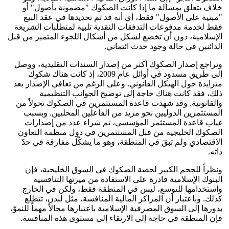
خلاف يتعلق بمسألة ما إذا كانت الصكوك "مضمونة بأصول" أو
"مبنية على الأصول" فقط، أي أنه قد تم تحديدها في عقد البيع
فقط لخدمة مدفوعات التدفقات النقدية تلبية لمتطلبات الشريعة
الإسلامية، دون أن تخضع لشكل من أشكال اللجوء المتميز من قبل
الدائنين في حالة وجود حدث ائتماني.
وتراجع إصدار الصكوك أكثر من إصدار السندات التقليدية، ووصل
إلى طريق مسدود في أوائل عام 2009، إذ كانت هناك شكوك
متزايدة حول الهيكل القانوني. وعلى الرغم من تعافي الإصدار بعد
ذلك، فقد كانت هناك حاجة إلى توضيح الجوانب التنظيمية
والقانونية. وقد شهدت قاعدة المستثمرين في الصكوك تحولاً من
المستثمرين الدوليين نحو مزيد من الفاعلين المحليين. وبسبب
غياب قاعدة المستثمر المؤسسي، تم شراء عدد من إصدارات
الصكوك الخليجية من قبل المستثمرين في دول منظمة التعاون
الاقتصادي ولم تبقَ في المنطقة، وهو ما يشكّل مفارقة في حدّ
ذاته.
ونظراً للحجم الكبير لحصة الصكوك في السوق الخليجية، فإن
البنوك الإسلامية قادرة على الاستفادة من ميزتها التنافسية
واستخدامها للتوسع، ليس في المنطقة فقط، ولكن في الخارج
كذلك. وباعتبار أن المراكز المالية المنافسة، مثل لندن، تتطلع
بدورها إلى السوق المصرفية الإسلامية باعتبارها مجالاً مهماً للنموّ،
فإن المنطقة في حاجة إلى الارتقاء إلى مستوى هذه المنافسة.