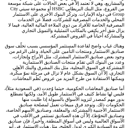
والمشاريع، وهي لا تعتمد إلاّ في بعض الحالات على شبكة موسعة
من الفروع، مثل البنك البريطاني HSBC أو مجموعة سيتي City
Group في دولة الإمارات. وتركّز البنوك الأخرى على الاستثمار
المحلي والخدمات المصرفية للشركات، فضلاً عن الخدمات
المصرفية الخاصة للأفراد من ذوي الملاءة المالية العالية، فيما لا
يزال شق آخر يكتفي بالمكاتب التمثيلية والتمويل التجاري
والمشاركة أحياناً في القروض المشتركة.
وهناك غياب واضح لقاعدة المستثمر المؤسسي بسبب تخلّف سوق
صناديق الاستثمار ومنتجات التأمين على الحياة. وعلى الرغم من
وجود بعض صناديق الاستثمار المشترك، مثل الأبراج وإنجازات،
وعدد من البنوك التي تقدّم منتجات الصناديق الاستثمارية
المشتركة في السوق المحلية، مثل بنك المشرق والبنك الأهلي
التجاري، إلاّ أن السوق بشكل عام لا تزال في مرحلة نموّ مبكّرة،
ويمكنها الاستفادة من طرح المزيد من عروض نُظُم المعاشات.
أما صناديق المعاشات الحكومية، حيثما وُجدت (في السعودية مثلاً)،
فليس لها نشاط كثيف في الاستثمار طويل الأمد، ولكنها تضطلع
بدور مهم كمصدر لتزويد الأسواق بالسيولة إذا طلبت منها
الحكومات ذلك. وتوجد فرق مبيعات تعمل لمصلحة صناديق
الاستثمار الأجنبية (المشتركة، والمغلقة، وصناديق الأسهم الخاصة،
وصناديق التحوّط)، إلاّ أن هذه الصناديق تستثمر في الأغلب في
الأسواق العالمية وليس في أسواق المنطقة. وأخيراً، فإن صناديق
الثروة السيادية الكبرى لدول الخليج، مثل هيأت الاستثمار في أبو