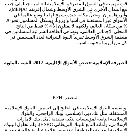
قوة مهيمنة في السوق المصرفية الإسلامية العالمية جنباً إلى جنب
مع البلدان الأخرى في الشرق الأوسط وشمال إفريقيا (MENA)،
وأبرزها إيران. وتحتلّ مكانة جيدة تسمح لها بالتوسع عالمياً في
الأسواق غير المستغلة في آسيا وأوروبا. ويشكل المسلمون نحو 20
% من سكان العالم، ولكنهم لا يمثلون إلاّ 4 % فقط من الناتج
المحلي الإجمالي العالمي، وتضاهي الطاقة الشرائية للمسلمين في
منطقة الشرق الأوسط تقريباً القوة الشرائية لعدد المسلمين في
كل من أوروبا وجنوب آسيا.
الصيرفة الإسلامية:
حصص الأسواق الإقليمية، 2012، النسب المئوية
المصدر: KFH
وتنقسم البنوك الإسلامية في الخليج إلى قسمين: البنوك الإسلامية
المستقلة، مثل بنك دبي الإسلامي، وبنك الراجحي، والبنوك
الإسلامية التابعة لمؤسسات بنكية تقليدية (مثل بنك الإمارات
الإسلامي، وأمانة التابع للـبنك البريطاني HSBC). ولم تحاول البنوك
الإسلامية المحلية بالمنطقة أن تؤسس علامة تجارية عالمية مميزة