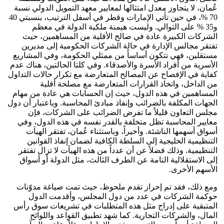
عُمان، لا يتجاوز معدل امتثالها لمعايير معهد التمويل الدولي نسبة
70 %، في حين تأتي الإمارات وقطر في أسفل الترتيب، بنسبتي 40
و35 % على التوالي. وليست هيمنة ملكية الدولة في معظم
الشركات الكبيرة عادة في صالح الأقلية من المساهمين، حيث
تفتقر مجالس الإدارة في حالة الشركات الحكومية إلى مديرين
مستقلين، فهي تتكون أساساً من ممثلي الحكومة، وفي المشاريع
الأسرية من أفراد الأسرة والأصدقاء. وفي كلتا الحالتين، هناك عدم
كفاية في الإفصاح عن المصالح المتعارضة مع تكرار حالات التداول
من الداخل، واتخاذ القرارات المتعارضة مع مصلحة أقلية
المساهمين في هذه الدول، حيث إن الحسابات هي عادة من مهام
الجهات المكلفة بالضرائب وإنفاذ مبادئ المحاسبة. وباعتبار أن دول
مجلس التعاون قليلاً ما تفرض الضرائب على الشركات، فإن
معايير المحاسبة تظل متخلفة بالقدر نفسه في هذه الدول، وفي
أسواق أسهمها الناشئة. وأخيراً، وباستثناء عُمان، تفتقر الهيآت
التنظيمية الخليجية إلى السلطة الكافية لضمان إنفاذ القوانين
التنظيمية. وذلك فضلاً عن أن عدداً من هذه الهيآت لا تزال تفتقر
إلى الاستقلالية التامة عن الطرف الثالث، مثل الدولة أو أسواق
الأسهم الأخرى.
ومع ذلك، فقد تم إحراز تقدم ملحوظ، حيث تمت صياغة مدوّنات
حوكمة الشركات في عدد من دول المجلس، وأقدمت الدول
المتبقية على إدراج مثل هذه المتطلبات في تشريعات سوق رأس
المال، والشركات التجارية. كما شهد تطبيق القواعد واللوائح