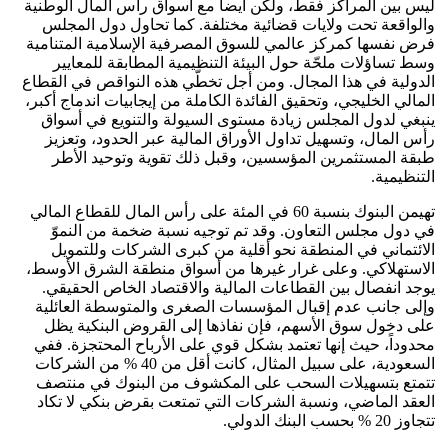
ليس بين المراكز فقط، ولكن أيضاً مع أسواق رأس المال الوطنية
والواقعة تحت ولايات قضائية مختلفة. كما تحاول دول المجلس
فرض نفسها كمركز عالمي للسوق المصرفية الإسلامية المتنامية
وسط تساؤلات ملحّة حول البيئة التنظيمية المطابقة للمعايير
الدولية في هذا المجال. ومن أجل تخطّي هذه النواقص في القطاع
المالي الخليجي، وتحقيق الفائدة الكاملة من إيجابيات اندماج أكبر،
ينبغي لدول المجلس زيادة مستوى السيولة والتنويع في أسواق
رأس المال، وتسهيل تداول الأوراق المالية عبر الحدود، وتعزيز
طبقة المستثمرين المؤسسين، وقبل ذلك تقوية وتوحيد الأطر
التنظيمية.
تهيمن البنوك بنسبة 60 في المئة على رأس المال للقطاع المالي
في دول مجلس التعاون. وقد تم توجيه نسبة ضخمة من النموّ
الائتماني في المنطقة نحو أقلية من كبرى الشركات وللتمويل
الاستهلاكي. وعلى غرار غيرها من أسواق منطقة الشرق الأوسط،
يوجد انفصال بين القطاعات المالية والاقتصاد الخاص الحقيقي.
وإلى جانب عدم إقبال المؤسسات الصغرى والمتوسطة العائلية
على دخول سوق الأسهم، فإن نفاذها إلى القروض البنكية يظل
محدوداً، حيث إنها تعتمد بشكل قوي على الأرباح المحتجزة. ففي
السعودية، على سبيل المثال، كانت أقل من 40 % من الشركات
تتمتع بتسهيلات السحب على المكشوف من البنوك في منتصف
العقد الماضي، ونسبة الشركات التي تمتعت بقرض بنكي لا تكاد
تتجاوز 20 % بحسب البنك الدولي.