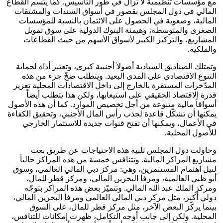
مع مؤسسات تنظيمية لا تزال في طور التأسيس. كما يتّسم القطاع
المالي في دول المجلس بقصور في أسواق السندات والمشتقات
المالية، وصعوبة في الحصول على الائتمان بالنسبة للمؤسسات
الصغرى والمتوسطة، وهيمنة البنوك الدولية على سوق تمويل
المشاريع، والتركيز الكبير لأسواق الأسهم من حيث القطاعات
والملكية.
وتمتلك الصناديق السيادية أصولاً أجنبية كبرى، وتعتبر أداة لحماية
التنوع الاقتصادي على المدى البعيد. ويتطلب ضخّ جزء من هذه
المدّخرات المستقرة بالخارج إلى داخل الاقتصادات المحلية تعزيز
قدرة الاقتصاد الحقيقي على استيعابها، ولكن هذا يتطلب أيضاً
أسواقاً مالية متنوعة من أجل تخصيص الموارد. كما أن هذه الأصول
يمكنها أن تشكّل قاعدة لجذب رأس المال الأجنبي، وتحقيق الكفاءة
في الأعمال، ويمكنها أن تفتح قنوات جديدة للاستثمار الخارجي
للأصول المحلية.
وحاولت دول المجلس تلبية هذه الاحتياجات عن طريق بعث
مشاريع المراكز المالية. وتتنافس خمسة من هذه المراكز حالياً
لنيل اهتمام المستثمرين، وهي: مركز دبي المالي العالمي، وسوق
أبو ظبي العالمية، ومرفأ البحرين المالي، ومركز قطر للمال،
ومركز الملك عبد الله المالي. وتتميّز بعض هذه المراكز بتوجّه
دولي أكبر، مثل مركز دبي المالي العالمي ومرفأ البحرين المالي،
بينما يركّز البعض الآخر، مثل مركز قطر للمال، على السوق
المحلية. ولكن إلى جانب أوجه التكامل، ظهرت إمكانات للتنافس،