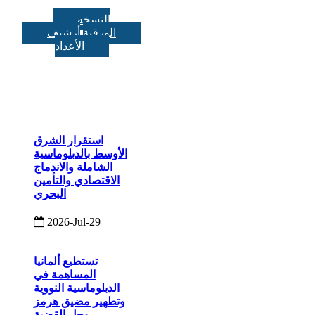
النسخه
الورقية
أرشيف
الأعداد
استقرار الشرق
الأوسط بالدبلوماسية
الشاملة والاندماج
الاقتصادي والتأمين
البحري
2026-Jul-29
تستطيع ألمانيا
المساهمة في
الدبلوماسية النووية
وتطهير مضيق هرمز
وحل القضية