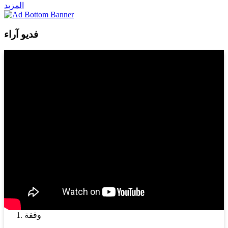
المزيد
فديو آراء
وقفة