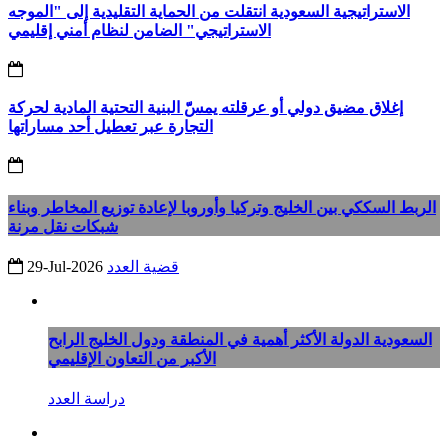
الاستراتيجية السعودية انتقلت من الحماية التقليدية إلى "الموجه
الاستراتيجي" الضامن لنظام أمني إقليمي
إغلاق مضيق دولي أو عرقلته يمسّّ البنية التحتية المادية لحركة
التجارة عبر تعطيل أحد مساراتها
الربط السككي بين الخليج وتركيا وأوروبا لإعادة توزيع المخاطر وبناء
شبكات نقل مرنة
قضية العدد
29-Jul-2026
السعودية الدولة الأكثر أهمية في المنطقة ودول الخليج الرابح
الأكبر من التعاون الإقليمي
دراسة العدد