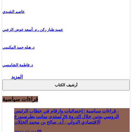
عاصم الشيدي
عميد طيار ركن ـ م .أسعد عوض الزعبي
د. هيله حمد المكيمي
د. فاطمة الشامسي
المزيد
أرشيف الكتاب
قراءات سياسية
- قراءات سياسية / إحصائيات وارقام في خطاب الرئيس
الروسي بوتين خلال الدروة 26 لمنتدى سانت بطرسبورغ
الاقتصادي الدولي - أ.د. صالح بن محمد الخثلان