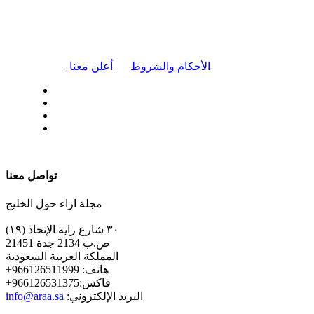
|
الأحكام والشروط
أعلن معنا
| تابعنا على
تواصل معنا
مجلة اراء حول الخليج
٣٠ شارع راية الإتحاد (١٩)
ص.ب 2134 جدة 21451
المملكة العربية السعودية
+هاتف: 966126511999
+فاكس:966126531375
:البريد الإلكتروني
info@araa.sa