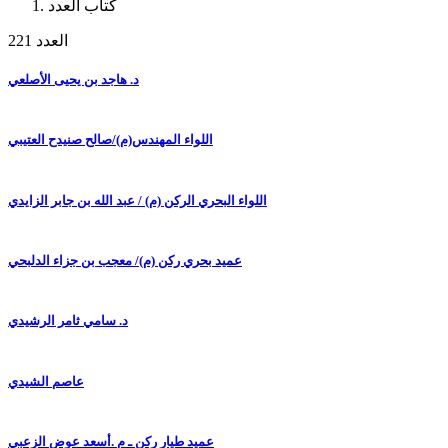
كتاب العدد
العدد 221
د. هاجد بن يحيى الأصلعي
اللواء المهندس(م)/صالح صنيدح العتيبي
اللواء البحري الركن (م) / عبد الله بن جابر الزايدي
عميد بحري ركن (م)/ معجب بن جزاء الدلبحي
د. سامي ثامر الرشيدي
عاصم الشيدي
عميد طيار ركن ـ م .أسعد عوض الزعبي