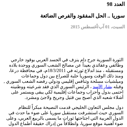
العدد 98
سوريا .. الحل المفقود والفرص الضائعة
السبت، 01 آب/أغسطس 2015
الثورة السورية جرح دام ينزف في الجسد العربي بوقود خارجي
وطائفي وعقائدي بعيداً عن مصالح الشعب السوري ووحدة بلاده
ومستقبله ، منذ اندلاع ثورته في 18/3/2011م، في محافظة درعا،
ومنذ ذلك الوقت وسوريا حلبة للصراع بين دول وجماعات
وميلشيات مسلحة وتنافس إقليمي ودولي رفضه الشعب السوري ,
وقبله
بشار الأسد
، الرئيس السوري الذي فقد شرعيته ووطنيته
احتمى بدول وأحزاب وجماعات إقليمية لكي يبقى ويستمر على
أشلاء شعبه الذي أصبح بين قتيل وجريح ولاجئ ومشرد.
دول مجلس التعاون الخليجي قدمت النصيحة مبكراً للنظام
السوري حيث استشرفت مستقبل سوريا على ضوء ما حدث في
الدول العربية التي اجتاحتها ثورات ما يسمى بالربيع العربي، وعلى
ضوء أهمية موقع سوريا، وانطلاقاً من إدراك حقيقة أطماع الدول