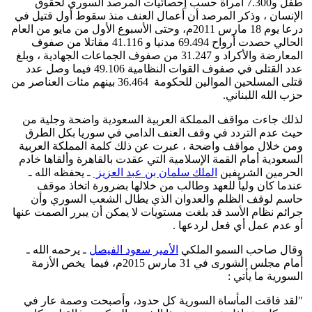
طفل و7.300 امرأة حسب إحصائيات المرصد السوري لحقوق
الإنسان ، وذكر المرصد أن أعمال العنف منذ سقوط أول قتيل في
درعا يوم 18 مارس 2011م، وحتى الأسبوع الأول من مايو من العام
الحالي حصدت أرواح 69.494 مدنيا و 41.116 مقاتلا من صفوف
المعارضة والأكراد و 31.247 من صفوف الجماعات الجهادية ، وبلغ
عدد القتلى في صفوف القوات النظامية 49.106 فيما وصل عدد
قتلى المسلحين الموالين للحكومة 36.464 بينهم مئات العناصر من
حزب الله اللبناني.
لذلك جاءت مواقف المملكة العربية السعودية واضحة وجلية من
حيث عدم التردد في وقف العنف الدامي في سوريا بكل الطرق
ومن خلال مواقف واضحة ، عبرت عن ذلك كلمة المملكة العربية
السعودية أمام القمة الإسلامية التي عقدت بالقاهرة وألقاها خادم
الحرمين الشريفين
الملك سلمان بن عبد العزيز
ـ يحفظه الله ـ
عندما كان ولياً للعهد وطالب من خلالها بضرورة اتخاذ موقف
حاسم لوقف الظلم والعدوان الذي يطال الشعب السوري وأن
جرائم نظام الأسد قد بلغت مستويات لا يمكن أن يبرر الصمت عنها
أو عدم عمل أي فعل لردعها .
وقال صاحب السمو الملكي
الأمير سعود الفيصل
ـ يرحمه الله ـ
أمام مجلس الشورى في 31 مارس 2015م، فيما يخص الأزمة
السورية ما يأتي :
"لقد فاقت المأساة السورية كل حدود، وأصبحت وصمة عار في