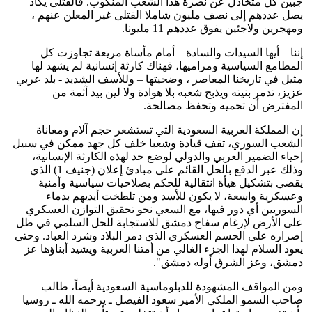
جبين كل متخاذل عن نصرة هذا الشعب المنكوب. فالقتلى يكاد
يصل عددهم إلى نصف مليون شاملا القتلى غير المعلن عنهم ،
ومهجرين ولاجئين يفوق عددهم 11 مليونا.
إننا – أيها السيدات والسادة – أمام مأساة مريعة تجاوزت كل
المطامع السياسية ومراميها، فهناك كارثة إنسانية لم يشهد لها
مثيل في تاريخنا المعاصر ، وضحيتها – وللأسف الشديد - بلد عربي
عزيز، تدمر بنيته ويذبح شعبه بلا هوادة ولا لين بيد آثمة من
المفترض أن تحميه وتحفظ مصالحة.
إن المملكة العربية السعودية التي تستشعر حجم آلام ومعاناة
الشعب السوري، تقف قيادة وشعبا خلف كل جهد ممكن في سبيل
إحياء الضمير العربي والدولي لوضع حد لهذه الكارثة الإنسانية،
وذلك عبر الدفع بالحل القائم على مبادئ إعلان (جنيف 1) الذي
يقضي بتشكيل هيأة انتقالية للحكم بصلاحيات سياسية وأمنية
وعسكرية واسعة، لا يكون للأسد ومن تلطخت أيديهم بدماء
السوريين أي دور فيها، مع السعي نحو تحقيق التوازن العسكري
على الأرض لإرغام سفاح دمشق للاستجابة للحل السلمي في ظل
إصراره على الحسم العسكري الذي دمر البلاد وشرد العباد. وحتى
يعود السلام لهذا الجزء الغالي من أمتنا العربية ويشيد أبناؤها عز
دمشق، وعز الشرق أوله دمشق".
ومن المواقف المشهودة للدبلوماسية السعودية أيضاً، طالب
صاحب السمو الملكي الأمير سعود الفيصل ـ يرحمه الله ـ روسيا