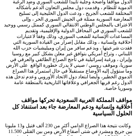
الدول مواقفا واضحة وجلية تأييداً للشعب السوري وضد الرغبة
الدموية للنظام ، وقدمت دول مجلس التعاون الدعم بأشكاله
المختلفة للشعب الجريح ، ودعت الدول الخليجية إلى تسليح
المعارضة السورية ممثلة في الجيش السوري الحر ، وإلى
الاعتراف بالمجلس الوطني الانتقالي السوري كممثل رسمي ووحيد
للشعب السوري في المحافل الدولية والإقليمية، وتقديم
المساعدات الإنسانية للشعب السوري، وذلك وفقاً لاعتبارات
أخلاقية وإنسانية ، وذلك مقابل إصرار من القيادة السورية التي
فقدت شرعيتها ، وبدعم سافر من إيران وميليشيات حزب الله
اللبناني ، وتراخ أمريكي بتوافق غير معلن بشكل كبير مع روسيا
وإيران ، ورغبة إسرائيلية في تأجج الصراع الطائفي والعرقي في
سوريا، وموقف روسي / صيني لا يدرك خطورة الواقع على الأرض
وما ستؤول إليه الأوضاع مستقبلاً في حال استمرار هذا الصراع
الدموي الخطير، وأيضا ابتعاد دول الاتحاد الأوروبي وعدم تدخل هذه
الدول رغم قربها الجغرافي وعلاقاتها التاريخية بالمنطقة عامة
وسوريا خاصة.
مواقف المملكة العربية السعودية تحركها مواقف
أخلاقية وإنسانية ودعم المعارضة جاء بعد استنفاذ كل
الحلول السياسية
وكانت نتيجة هذا الصراع الدامي أكثر من 230 ألف قتيل و13 مليونا
بين جريح ومشرد في شتى أصقاع الأرض ومن بين القتلى 11.500