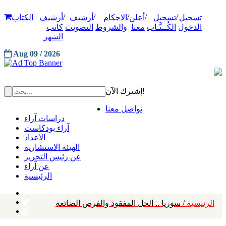
/
/
/
/
/
تسجيل
تسجيل
أعلن
الاحكام
أرشيف
أرشيف
الكتاب
الدخول
الكُــتَّـاب
معنا
والشروط
التصويت
كاتب
الشهر
Aug 09 / 2026
إشترك الآن!
تواصل معنا
دراسات آراء
آراء بودكاست
الأعداد
الهيئة الاستشارية
عن رئيس التحرير
عن آراء
الرئيسية
الرئيسية
/ سوريا .. الحل المفقود والفرص الضائعة