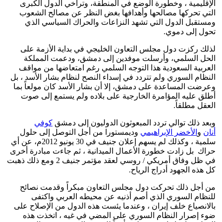
الإقليمية ، وخطورة الوضع في المنطقة، وتراخي الدول الكبرى
التي تحركها مصالحها وأهدافها بغض النظر عن مصالح الشعوب
ومستقبل الدول التي تشهد النزاعات والحراك السياسي الذي
تحول إلى دموي.
لذلك ركزت دول مجلس التعاون الخليجي في بداية الأزمة على
الحل السلمي، وأرسلت موفدين إلى دمشق، ودعمت المملكة
العربية السعودية هذا التوجه السلمي رغم امتعاضها من مواقف
النظام السوري ولم تتردد في إسداء النصح لنظام بشار الأسد ، بل
وعرضت المساعدة على دمشق، إلا أن بشار الأسد كان مولعاً بما
أطلق عليه المؤامرة الخارجية على بلاده ولم يستمع إلى صوت
العقل مطلقاً.
وبعد ذلك توالي تردد المبعوثون الدوليون إلى دمشق
كوفي
أنان
و
الأخضر الإبراهيمي
وديمستورا من أجل التوصل إلى حلول
سلمية ، وكذلك لم يسهم إعلان جنيف في 30 يونيو 2012م، عن أي
حراك بل زادت خطورة الأعمال الميدانية ، ثم جاءت مبادرة أخرى
في ظل وفاق أمريكي / روسي لعقد مؤتمر جنيف 2 ومع ذلك ذهبت
كل هذه الجهود أدراج الرياح.
من أجل ذلك تحركت دول مجلس التعاون مبكراً وقدمت نصائح
للنظام السوري الذي أصم أذنيه عن محيطه العربي واكتفى
بالانصياع خلف إيران ، وعندما يئست هذه الدول من الإصلاح على
ضوء إصرار النظام السوري على المضي في غيه ، اتخذت هذه