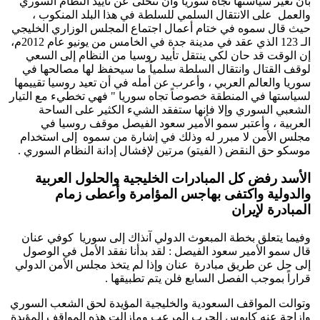
بأن تغير سياستها تجاه سوريا وأن تتخلى عن تأييد النظام السوري
والعمل على الانتقال السلمي للسلطة في هذا البلد المنكوب ،
حيث قال سموه في ختام أعمال اجتماع المجلس الوزاري الخليجي
الـ 123 الذي عقد في مدينة جدة في الخامس من يونيو عام 2012م،
إن الوقت قد حان لكي ينتقل تأييد روسيا من النظام إلى السعي
لوقف القتال وانتقال السلطة سلمياً ما سيحفظ لها مصالحها في
سوريا والعالم العربي ، وأعرب عن أمله في أن تعيد روسيا تقييمها
لسياستها في المنطقة خصوصاً تجاه سوريا " فهي تخطيء مع التيار
الشعبي السوري وإلا فإنها ستفقد الشيء الكثير على الساحة
العربية ، وأعتبر سمو الأمير سعود الفيصل موقف روسيا في
مجلس الأمن لا مبرر له وذلك في إشارة من سموه إلى استخدام
موسكو حق النقض ( الفيتو) مرتين لإفشال إدانة النظام السوري .
الأسد رفض كل المبادرات الخليجية والحلول العربية
والدولية واكتفى بهاجس المؤامرة وأعطى زمام
المبادرة لإيران
وفيما يتعلق بخطة المبعوث الدولي آنذاك إلى سوريا كوفي عنان
قال سمو الأمير سعود الفيصل : لقد بدأنا نفقد الأمل في الوصول
إلى حل عن طريق مبادرة عنان وإذا لم يتخذ مجلس الأمن الدولي
قراراً بموجب الفصل السابع فلن يتم تطبيقها .
وتوالت المواقف السعودية والخليجية المؤيدة لحق الشعب السوري
وإزاحة عنه كابوس الحرب المرعب ومازالت هذه المواقف المؤيدة