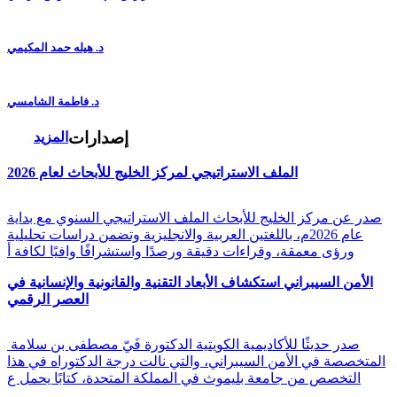
د. هيله حمد المكيمي
د. فاطمة الشامسي
إصدارات
المزيد
الملف الاستراتيجي لمركز الخليج للأبحاث لعام 2026
صدر عن مركز الخليج للأبحاث الملف الاستراتيجي السنوي مع بداية
عام 2026م، باللغتين العربية والانجليزية وتضمن دراسات تحليلية
ورؤى معمقة، وقراءات دقيقة ورصدًا واستشرافًا وافيًا لكافة أ
الأمن السيبراني استكشاف الأبعاد التقنية والقانونية والإنسانية في
العصر الرقمي
صدر حديثًا للأكاديمية الكويتية الدكتورة فَيّ مصطفى بن سلامة
المتخصصة في الأمن السيبراني، والتي نالت درجة الدكتوراه في هذا
التخصص من جامعة بليموث في المملكة المتحدة، كتابًا يحمل ع