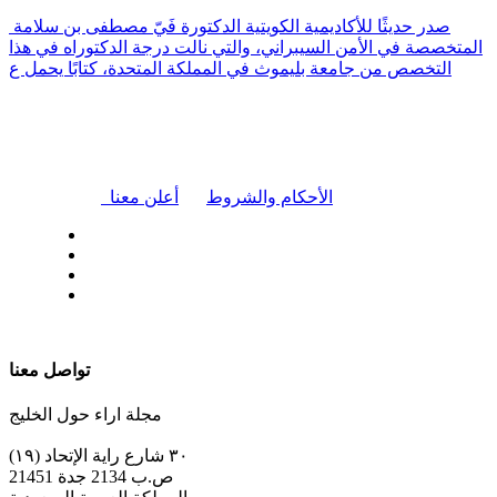
صدر حديثًا للأكاديمية الكويتية الدكتورة فَيّ مصطفى بن سلامة
المتخصصة في الأمن السيبراني، والتي نالت درجة الدكتوراه في هذا
التخصص من جامعة بليموث في المملكة المتحدة، كتابًا يحمل ع
|
الأحكام والشروط
أعلن معنا
| تابعنا على
تواصل معنا
مجلة اراء حول الخليج
٣٠ شارع راية الإتحاد (١٩)
ص.ب 2134 جدة 21451