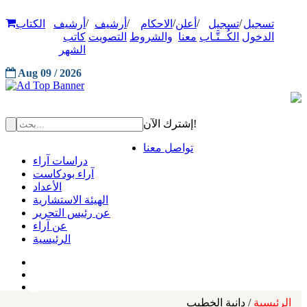
/
/
/
/
/
تسجيل
تسجيل
أعلن
الاحكام
أرشيف
أرشيف
الكتاب
الدخول
الكُــتَّـاب
معنا
والشروط
التصويت
كاتب
الشهر
Aug 09 / 2026
إشترك الآن!
تواصل معنا
دراسات آراء
آراء بودكاست
الأعداد
الهيئة الاستشارية
عن رئيس التحرير
عن آراء
الرئيسية
الرئيسية
/ دانية الخطيب