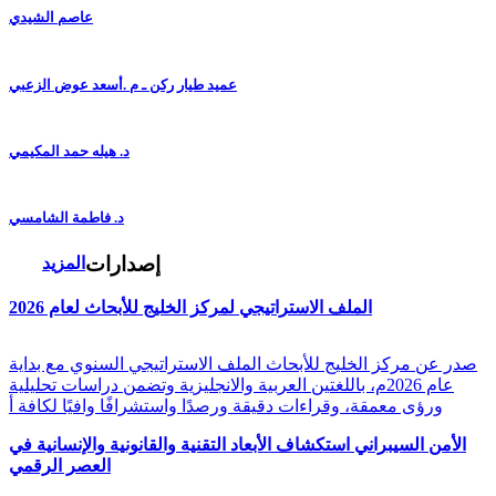
عاصم الشيدي
عميد طيار ركن ـ م .أسعد عوض الزعبي
د. هيله حمد المكيمي
د. فاطمة الشامسي
إصدارات
المزيد
الملف الاستراتيجي لمركز الخليج للأبحاث لعام 2026
صدر عن مركز الخليج للأبحاث الملف الاستراتيجي السنوي مع بداية
عام 2026م، باللغتين العربية والانجليزية وتضمن دراسات تحليلية
ورؤى معمقة، وقراءات دقيقة ورصدًا واستشرافًا وافيًا لكافة أ
الأمن السيبراني استكشاف الأبعاد التقنية والقانونية والإنسانية في
العصر الرقمي