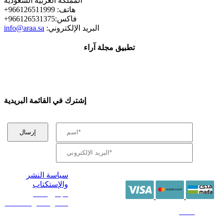
المملكة العربية السعودية
+هاتف: 966126511999
+فاكس:966126531375
:البريد الإلكتروني
info@araa.sa
تطبيق مجلة آراء
إشترك في القائمة البريدية
سياسة النشر
والإستكتاب
/ جميع الحقوق
محفوظة آراء 2014 -
2026