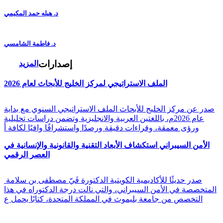
د. هيله حمد المكيمي
د. فاطمة الشامسي
إصدارات
المزيد
الملف الاستراتيجي لمركز الخليج للأبحاث لعام 2026
صدر عن مركز الخليج للأبحاث الملف الاستراتيجي السنوي مع بداية
عام 2026م، باللغتين العربية والانجليزية وتضمن دراسات تحليلية
ورؤى معمقة، وقراءات دقيقة ورصدًا واستشرافًا وافيًا لكافة أ
الأمن السيبراني استكشاف الأبعاد التقنية والقانونية والإنسانية في
العصر الرقمي
صدر حديثًا للأكاديمية الكويتية الدكتورة فَيّ مصطفى بن سلامة
المتخصصة في الأمن السيبراني، والتي نالت درجة الدكتوراه في هذا
التخصص من جامعة بليموث في المملكة المتحدة، كتابًا يحمل ع