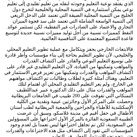
الذي يفتقد نوعية التعليم وجودته لنقله من تعليم تقليدي إلى تعليم
نوعي يمكن استثماره في التنمية المحلية والخليجية لتخرج دول
الخليج من التنمية المحلية الضيقة التي تعتمد على الدخل الريعي
إلى التنمية الواسعة الشاملة التي تعتمد على سد فجوة الميزان
التجاري والاعتماد على الصادرات غير النفطية، لكن تستثمر عوائد
النفط كمميزات نسبية من أجل توليد مميزات نسبية جديدة لتوسيع
قاعدة التصنيع المعتمدة على التنافسية العالمية.
فالابتعاث الخارجي يحفز ويتكامل مع عملية تطوير التعليم المحلي
والخليجي، لأن تطوير التعليم بحاجة إلى بناء مؤسسات وأطر قادرة
على توسيع التعليم النوعي والقادر على اكتشاف القدرات
والمواهب وتمكينها من القيادة، لأن التعليم التقليدي غير قادر على
اكتشاف المواهب والقدرات وتمكينها من تعزيز فرص الاستثمار في
التعليم، وهناك أمثلة كثيرة لطلاب وطالبات تم اكتشاف مواهبهم
في الخارج، ولم يعر التعليم التقليدي المحلي أي اهتمام لتلك
المواهب والقدرات مثال على ذلك الدكتورة عبير عبداللطيف
النمنكاني التي تفوقت على 200 طبيب في الجامعات البريطانية
وحصلت على المركز الأول وجائزتين عينية ونقدية من الكلية
الإسكتلندية للأطباء والجراحين والجمعية البريطانية لطب أسنان
الأطفال في حفل أقيم في مدينة غلاسكو، وسبق أن عرضت
الطبيبة السعودية الفائزة بالمركز الأول اختراعها على المسؤولين
في السعودية، لكن تم تجاهل اختراعها ليس تعمداً بل لعدم وجود
المؤسسات التي تقود إلى اكتشاف مثل هذه الاختراعات والقدرات
حتى نتجه نحو الاستثمار الفعلي في التعليم.