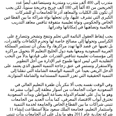
متدرب إلى 400 ألف متدرب ومتدربة وسيتضاعف أيضاً عدد
الخريجين من 40 ألفاً إلى 180 ألف خريج وخريجة سنوياً، لكن يجب
أن تكون تلك الكليات والمعاهد أذرعاً للجامعات أو للشركات
الكبرى التي تشرف عليها، وأن تجعلها نواة شراكة ما بين القطاعين
الخاص والحكومي ونواة تعليمية متفوقة تنافس معاهد التدريب
العالمية وتضاهيها في إمكاناتها وقدراتها.
يجب إيقاظ العقول النائمة التي تحلم وتنفخ وتشخر وتتصارع على
الكراسي وتحولها إلى مصالح خاصة لها وتحرم الكفاءات والقدرات،
بل تغيبها عن قصد لأنها تهدد مراكزها، ولا يمكن أن تستثمر المملكة
العربية السعودية ومعها بقية دول الخليج التعليم الا بتحويل مراكزه
إلى مؤسسات تعليمية تتنافس القدرات على قيادتها بدلاً من النخب
التقليدية التي ليس لديها طموح غير الإدارة من أجل التطوير
والاستقرار ونستمر في عنق زجاجة التنمية الضيق الذي يعتمد على
الدخل الريعي بعيداً عن التنمية الواسعة الشاملة التي تنقلنا إلى
التنمية الحقيقية التي تعزز التنمية المستدامة والشاملة المتوازنة.
وفي الوقت نفسه يجب ألا ننكر بأن طفرة التعليم العالي في
السعودية حولت الجامعات من أسوار مغلقة إلى أبواب مشرعة
وهو ما يدل على اهتمام الدولة بصناعة المواطن وبدأت السعودية
تخترق أبواب الاقتصاد المعرفي، كما بدأت العديد من الجامعات
تتبنى شراكات ما بين القطاع الخاص والجامعة لخدمة التنمية
واستثمار التعليم، فجامعة الملك سعود مثلاً استطاعت إنشاء 11
شركة تجارية عام 2011 وهو ما يدل على أن الجامعات بدأت تتبنى