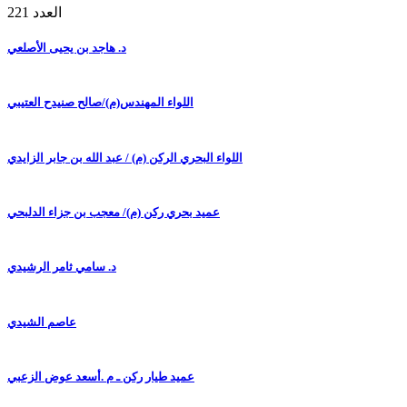
العدد 221
د. هاجد بن يحيى الأصلعي
اللواء المهندس(م)/صالح صنيدح العتيبي
اللواء البحري الركن (م) / عبد الله بن جابر الزايدي
عميد بحري ركن (م)/ معجب بن جزاء الدلبحي
د. سامي ثامر الرشيدي
عاصم الشيدي
عميد طيار ركن ـ م .أسعد عوض الزعبي