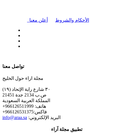
|
الأحكام والشروط
أعلن معنا
| تابعنا على
تواصل معنا
مجلة اراء حول الخليج
٣٠ شارع راية الإتحاد (١٩)
ص.ب 2134 جدة 21451
المملكة العربية السعودية
+هاتف: 966126511999
+فاكس:966126531375
:البريد الإلكتروني
info@araa.sa
تطبيق مجلة آراء