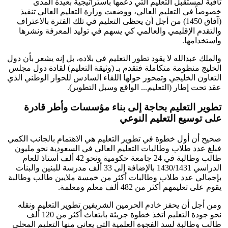
ثاقبة لمستقبل التعليم التي دعمها باستراتيجية بعيدة المدى
خصوصاً في التعليم العالي، ووضعت وزارة التعليم العالي تنفيذ
(آفاق 1450) من أجل أن يحظى التعليم في تلك الفترة بالاعتراف
والتقدم الإقليمي والعالمي كي يسهم في توليد المعرفة ونشرها
واستخدامها.
والملك عبدالله لا يقود تطور التعليم في بلاده، بل إنه يشعر بأن دول
الخليج منظومة متكاملة فتقدم بـ (وثيقة التعليم) لقادة دول مجلس
التعاون الخليجي وتمحور حولها اللقاء السادس للحوار الوطني الذي
عقد تحت إطار (التعليم... الواقع وسبل التطوير).
تطوير التعليم بحاجة إلى بناء مؤسسات وأطر قادرة
على توسيع التعليم النوعي
صحيح أن أول خطوة في تطوير التعليم هي الاهتمام بالجانب الكمي
فبلغ عدد طلاب وطالبات التعليم العالي في السعودية نحو مليون
طالب وطالبة في 24 جامعة حكومية ونحو 42 ألف أستاذ للعام
الدراسي 1430/1431 بالإضافة إلى 33 ألف مدرسة للبنين والبنات
بإجمالي عدد طلاب وطالبات أكثر من خمسة ملايين طالب وطالبة
يقوم على تعليمهم أكثر من 482 ألف معلم ومعلمة.
ومن أجل أن يحفز خادم الحرمين الشريفين تطوير التعليم ونقله
نحو جودة التعليم اتخذ خطوة جريئة بابتعاث أكثر من 120 ألف
طالب وطالبة لسد الفجوة العلمية التي يعاني منها التعليم المحلي