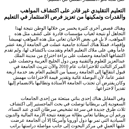
التعليم التقليدي غير قادر على اكتشاف المواهب
والقدرات وتمكينها من تعزيز فرص الاستثمار في التعليم
وهناك قصص أخرى كثيرة يخسر من خلالها الوطن نتيجة لهذا
التجاهل أو نتيجة لغياب مؤسسات قادرة على كشف مثل هذه
المواهب، لا بل في بعض الأحيان تعاني مثل هذه المواهب تهميشاً
وإقصاء، فمثلاً هناك أستاذة جامعية عملت في الجامعة أربعة عشر
عاماً وهي على ملاك التعليم العام وتقدمت باكتشاف لها، ولم تقدم
اكتشافها الجامعة وحصلت على براءة اختراع من مدينة الملك
عبدالعزيز للعلوم والتقنية ومن دول الخليج العربية وحصلت على
المركز الثالث للاختراعات عام 2010 والآن تتريث الجامعة في
قبول انتقالها إلى الجامعة رسمياً من التعليم العام بعد خدمة أربعة
عشر عاماً، لأن البوصلة غائبة وتقدير قيمة الاختراعات مهمش
وكان يفترض أن تجتذب الجامعة الأستاذة وتطالبها بالانضمام إليها
تقديراً لاختراعها.
وفي المقابل هناك إحدى بناتي مبتعثة من إحدى الجامعات
السعودية إلى بريطانيا توصلت في بحث الماجستير إلى اكتشاف
ثلاث طرق جديدة في سرعة تشخيص سرطان الثدي عند النساء،
ورغم أن بريطانيا تعاني بطالة مرتفعة نتيجة الأزمة المالية والديون
السيادية التي تمر بها دول أوروبا وأمريكا إلا أن الجامعة عرضت
عليها العمل في مركز البحوث إلى جانب مواصلة دراستها براتب