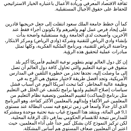
ثقافة الاقتصاد المعرفي وريادة الأعمال باعتباره الخيار الاستراتيجي
للحفاظ على حقوق الأجيال المستقبلية.
كما أن خطط جامعة الملك سعود انتقلت إلى جعل خريجيها قادرين
على إيجاد فرص عمل لهم ولغيرهم ولا يكونون أجراء فقط عند
الآخرين، وأصبحت لدى الجامعة رؤية مستقبلية واضحة بدأت
بإنشاء وادي الرياض للتقنية وشركة (وادي الرياض) ومركز الابتكار،
وحاضنة الرياض للتقنية، وبرنامج الملكية الفكرية، وكلها تمثل
مبادرات عملية لتحقيق هذه الرؤية.
إن كل دول العالم تهتم بتطوير نوعية التعليم فأمريكا أكبر بلد
متفوق في نوعية التعليم والتي تحاول كافة دول العالم أن تصل
إلى ما وصلت إليه، نجدها تحذر من خطورة التلقين في المدارس
الأمريكية، وتجد أفضل طريقة لاختيار متفوق هي الزج به في
وظيفة عالية المخاطر، كما تبحث أمريكا اليوم عن أسباب فشل
سياسات إصلاح التعليم ولديها برامج تكشف عن الخلل في التعليم
مثل برنامج (إيمباكت) لتقييم المعلمين وتصفية نظام التعليم من
المعلمين غير الأكفاء وإبدالهم بالمعلمين الأكثر كفاءة، وهو البرنامج
الذي أثار جدلاً واسعاً في زمن ترتفع فيه نسب البطالة عند مستوى
9,1 في المائة، وينتقد هذا النموذج غياب بنية تحتية موحدة ومشتركة
للمدارس نتيجة للانقسام الحكومي بما في ذلك الرقابة المحلية،
لكن تركيز النموذج كان بشكل كبير جداً على أداء المعلمين، حيث
اعتبر أن المعلمين ضعاف المستوى هم أساس المشكلة.