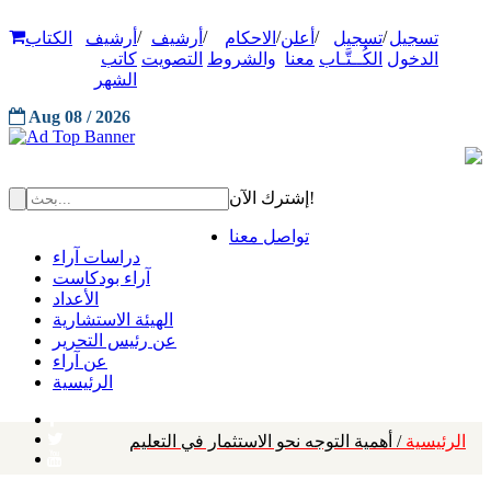
/
/
/
/
/
تسجيل
تسجيل
أعلن
الاحكام
أرشيف
أرشيف
الكتاب
الدخول
الكُــتَّـاب
معنا
والشروط
التصويت
كاتب
الشهر
Aug 08 / 2026
إشترك الآن!
تواصل معنا
دراسات آراء
آراء بودكاست
الأعداد
الهيئة الاستشارية
عن رئيس التحرير
عن آراء
الرئيسية
الرئيسية
/ أهمية التوجه نحو الاستثمار في التعليم