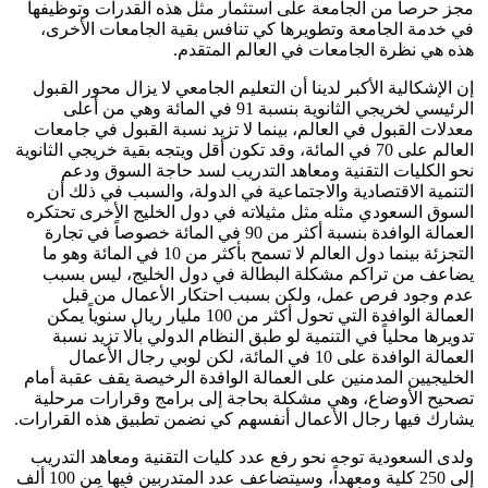
مجز حرصاً من الجامعة على استثمار مثل هذه القدرات وتوظيفها
في خدمة الجامعة وتطويرها كي تنافس بقية الجامعات الأخرى،
هذه هي نظرة الجامعات في العالم المتقدم.
إن الإشكالية الأكبر لدينا أن التعليم الجامعي لا يزال محور القبول
الرئيسي لخريجي الثانوية بنسبة 91 في المائة وهي من أعلى
معدلات القبول في العالم، بينما لا تزيد نسبة القبول في جامعات
العالم على 70 في المائة، وقد تكون أقل ويتجه بقية خريجي الثانوية
نحو الكليات التقنية ومعاهد التدريب لسد حاجة السوق ودعم
التنمية الاقتصادية والاجتماعية في الدولة، والسبب في ذلك أن
السوق السعودي مثله مثل مثيلاته في دول الخليج الأخرى تحتكره
العمالة الوافدة بنسبة أكثر من 90 في المائة خصوصاً في تجارة
التجزئة بينما دول العالم لا تسمح بأكثر من 10 في المائة وهو ما
يضاعف من تراكم مشكلة البطالة في دول الخليج، ليس بسبب
عدم وجود فرص عمل، ولكن بسبب احتكار الأعمال من قبل
العمالة الوافدة التي تحول أكثر من 100 مليار ريال سنوياً يمكن
تدويرها محلياً في التنمية لو طبق النظام الدولي بألا تزيد نسبة
العمالة الوافدة على 10 في المائة، لكن لوبي رجال الأعمال
الخليجيين المدمنين على العمالة الوافدة الرخيصة يقف عقبة أمام
تصحيح الأوضاع، وهي مشكلة بحاجة إلى برامج وقرارات مرحلية
يشارك فيها رجال الأعمال أنفسهم كي نضمن تطبيق هذه القرارات.
ولدى السعودية توجه نحو رفع عدد كليات التقنية ومعاهد التدريب
إلى 250 كلية ومعهداً، وسيتضاعف عدد المتدربين فيها من 100 ألف