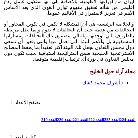
إيران من أوراقها الإقليمية، بالإضافة إلى أنها ستكون عامل ردع
إقليمي من شأنه تحقيق مفهوم توازن القوى الذي يعد الأساس
الأهم في تعزيز الاستقرار في الأقاليم عموماً.
والخلاصة الرئيسية هي أن المشكلة لا تكمن في تكوين المحاور أو
التحالفات من عدمه حيث أن التحالفات لا تدوم وإنما تظل مرتبطة
بالظروف التي أوجدتها وبالتالي مضمون تلك التحالفات ومساراتها
المستقبلية بل والأهم البيئة التي تعمل فيها والتي يتعين أن تسعى
دول مجلس التعاون لجعل تلك البيئة أكثر تعقيداً بما يحفظ المصالح
الاستراتيجية الخليجية ضمن استراتيجية استباقية بحيث تكون دول
مجلس التعاون في بؤرة أي ترتيبات إقليمية متوقعة.
مجلة آراء حول الخليج
د.أشرف محمد كشك
تصفح الأعداد
العدد 224
العدد 223
العدد 222
العدد 221
العدد 220
العدد 219
كتاب العدد