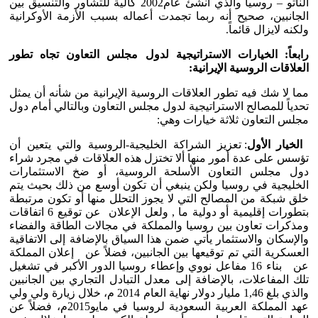
الناتو – روسيا والذي أنشئ عام2002 كآلية للتشاور والتنسيق بين
الجانبين، صحيح أنه ربما تجمدت أعماله بسبب الأزمة الأوكرانية
ولكنه لايزال قائماً.
رابعاً: الخيارات الاستراتيجية لدول مجلس التعاون تجاه تطور
العلاقات الروسية الإيرانية:
مما لا شك فيه تطور العلاقات الروسية الإيرانية من شأنه أن يمثل
تحدياً للمصالح الاستراتيجية لدول مجلس التعاون وبالتالي أمام دول
مجلس التعاون ثلاثة خيارات وهي:
الخيار الأول
: تعزيز الشراكة الخليجية-الروسية والتي يتعين أن
تؤسس على عدة أمور منها ألا تختزل هذه العلاقات في مجرد شراء
دول مجلس التعاون الأسلحة الروسية، أو ضخ الاستثمارات
الخليجية في روسيا ولكن ينبغي أن تكون أوسع من ذلك بحيث يتم
خلق شبكة من المصالح التي لا يجوز التحلل منها أو تكون مرتبطة
بتطورات إقليمية أو دولية ما , ولعل الإعلان عن توقيع 6 اتفاقات
ومذكرات تعاون بين روسيا والمملكة في مجالات الطاقة والفضاء
والإسكان والاستثمار يأتي ضمن هذا السياق بالإضافة إلى الاتفاقية
العسكرية التي تم توقيعها بين الجانبين، فضلاً عن إعلان المملكة
عن بناء 16 مفاعل نووي وإعطاء روسيا الدور الأكبر في تشغيل
تلك المفاعلات، بالإضافة إلى معدل التبادل التجاري بين الجانبين
والذي بلغ 1,46 مليار دولار نهاية العام 2014 م، خلال زيارة ولي ولي
عهد المملكة العربية السعودية لروسيا في مايو2015م، فضلاً عن