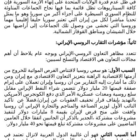
في ظل عدم قدرة الولايات المتحدة على إنهاء الأزمة السورية فإن
كافة السيناريوهات تظل قائمة بما فيها نجاح الجماعات المناوئة
للنظام السوري السيطرة على أجزاء أكبر من سوريا وهو ما يمثل
تحدياً مباشراً لكل من إيران التي تعتبر سوريا حليفاً إقليمياً مهماً
وروسيا التي تخشى من وصول تلك الجماعات إلى أراضيها من
خلال الشيشان ومناطق القوقاز الشمالية.
ثانياً: مؤشرات التقارب الروسي-الإيراني:
تتعدد مظاهر التعاون الروسي-الإيراني وبوجه عام يلاحظ أن أهم
مجالات التعاون هي الاقتصاد والتسلح لسببين:
السبب الأول
: هو سعي روسيا لاقتناص الفرص المواتية للخروج من
أزمتها الاقتصادية الراهنة بتعزيز التعاون الاقتصادي مع إيران ومن
ذلك ما أشارت إليه التقارير من أن روسيا وإيران تعملان على إبرام
صفقة قيمتها 20 مليار دولار تتضمن شراء النفط الإيراني مقابل
سلع روسية ومعدات عسكرية الأمر الذي دفع الكونجرس الأمريكي
بالتهديد بإيقاف قرار تخفيف العقوبات عن إيران|،فضلاً عن تأكيد
النائب الأول لوزير الصناعة والمناجم والتجارة الإيراني أن روسيا
وافقت على منح قرض لإيران بقيمة 8 مليارات دولار لتنفيذ
مشروعات مشتركة ،الجدير بالذكر أن الجانبين اتفقا خلال العامين
الماضيين على مشروعات مشتركة تبلغ قيمتها نحو 40 مليار دولار.
أما السبب الثاني
فهو أن غالبية الدول العربية لاتزال تعتمد في