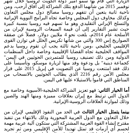
الزيارة التي قام بها سمو أمير دولة الكويت لروسيا خلال شهر
نوفمبر 2015 من شأنهما الدفع بتلك الشراكة إلى آفاق أرحب، ومن
ناحية ثانية يتعين أن تتفهم روسيا مصالح دول مجلس التعاون
وكذلك مخاوف دول المجلس وخاصة تجاه البرامج النووية الإيرانية
والتسلح الإيراني التقليدي وهو ما تسهم فيه روسيا بنسبة كبيرة
حيث تشير التقارير إلى أن قيمة المبيعات الروسية لإيران من
الأسلحة عام 2014م، بلغت نحو 4 ملايين دولار، فضلاً عن صفقة
الصواريخ إس 300 والتي من شأنها تكريس الخلل في توازن القوى
الإقليمي الخليجي ،ومن ناحية ثالثة يجب أن تقوم روسيا بدعم
المواقف الخليجية تجاه القضايا الإقليمية وخاصة داخل المنظمات
الدولية ومن ذلك تصنيف روسيا للمتمردين الحوثيين في اليمن"
كجماعة دينية" بل ودعوة وفد منها لزيارة موسكو، وتأسيساً على
ذلك فقد امتنعت روسيا عن التصويت في إبريل 2015 على قرار
مجلس الأمن رقم 2216 الذي يطالب الحوثيين بالانسحاب من
المناطق التي قاموا بالاستيلاء عليها في اليمن.
أما الخيار الثاني
: فهو تعزيز الشراكة الخليجية-الآسيوية وخاصة مع
الدول التي ترتبط مع إيران بعلاقات مميزة ومنها الهند والصين
وذلك لموازنة العلاقات الروسية-الإيرانية.
بينما يتمثل الخيار الثالث
في الحد من النفوذ الإقليمي لإيران من
خلال التعاون مع الدول العربية المحورية وذلك بالانتهاء من تنفيذ
مقترح إنشاء القوة العربية المشتركة التي ستكون آلية عربية مهمة
لحسم أي أزمات قد تمثل تهديداً للأمن الإقليمي ومن ثم تجريد