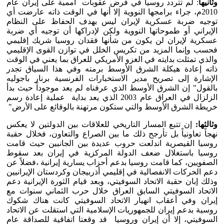
وثانيها
: لم تتردد روسيا في فرض عقوبات أممية على إيران عام
2010م، جراء برامجها النووية إلا أنها في الوقت ذاته عارضت أي
توجيه ضربة عسكرية لإيران ليس بهدف الحفاظ على النظام
الإيراني أو طموحاتها النووية ولكن لإدراكها أن توجيه أي ضربة
عسكرية لإيران لن يكون من شأنها فقدان روسيا شريك إقليمي
فحسب وإنما المزيد من تكريس الخلل في توازن القوى الإقليمي
والذي تمثلت بدايته في الغزو الأمريكي للعراق بما يعني في الوقت
ذاته إعادة هيكلة الشرق الأوسط برمته وفي هذا السياق تجدر
الإشارة إلى تصريح مدير الاستخبارات الفرنسية برنار باجوليه
بالقول" إن الشرق الأوسط الذي عرفناه لم يعد موجوداً حيث بدأ
الزلزال في العراق عام 2003 الذي يعد بداية عملية إعادة رسم
خريطة الشرق الأوسط والتي ستكون مرتهنة بالوقائع على الأرض"
وثالثها:
إن تتبع المسار التاريخي للعلاقات بين الدولتين لا يعكس
نهجاً تعاونياً بل تأرجح ذلك ما بين الصراع والتعاون، فخلال حقبة
روسيا القيصرية اندلعت حروب عديدة بين الجانبين حيث قامت
روسيا باستغلال ضعف الدولة المركزية في إيران بعد سقوط
الصفويين، كما قامت روسيا بدعم أحزاب يسارية إيرانية ،فضلاً عن
دعم الحركات الانفصالية في إقليمي أذربيجان وكردستان الإيرانيين
وذلك إبان حقبة الاتحاد السوفيتي، وبعد قيام الثورة الإيرانية دعم
الاتحاد السوفيتي السابق العراق خلال حرب الثماني سنوات مع
إيران وفي أعقاب انهيار الاتحاد السوفيتي كانت هناك شكوك
روسية بدعم إيران للجمهوريات الإسلامية التي استقلت عن الاتحاد
السوفيتي، إلا أن إيران وروسيا قد وقعتا اتفاقية للصداقة عام