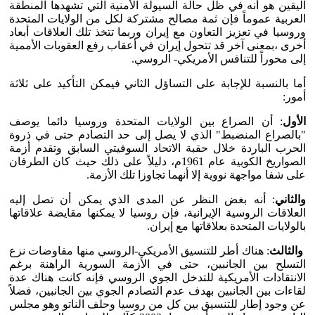
اليقين هو أنه في ظل حالة السيولة الأمنية التي تشهدها المنطقة
العربية عموماً فإن ثمة مصالح مشتركة لكل من الولايات المتحدة
وروسيا في تعزيز التعاون مع إيران وربما تتخذ تلك العلاقات أبعاد
أخرى ،بمعنى آخر قد تتحول إيران في أعقاب رفع العقوبات الأممية
إلى محوراً للتنافس الأمريكي- الروسي.
أما بالنسبة للإجابة على التساؤل الثاني فيمكن التأكيد على ثلاثة
أمور:
الأول
: أن الصراع بين الولايات المتحدة وروسيا دائما يوصف
"بالصراع المنضبط" الذي لا يصل إلى حد التصادم حتى في ذروة
الحرب الباردة خلال حقبة الاتحاد السوفيتي السابق وتقدم أزمة
الصواريخ الكوبية عام 1961م، دليلاً على ذلك حيث كان الطرفان
على شفا مواجهة نووية إلا أنهما تجاوزا تلك الأزمة.
والثاني
: أنه بغض النظر عن المدى الذي يمكن أن تصل إليه
العلاقات الروسية الإيرانية، فإن روسيا لا يمكنها مقايضة علاقاتها
بالولايات المتحدة بعلاقاتها مع إيران.
والثالث
: هناك أطر للتنسيق الأمريكي-الروسي منها مفاوضات نزع
التسلح بين الجانبين، حتى في الأزمة السورية الراهنة برغم
الانتقادات الأمريكية للتدخل الجوي الروسي فإنه كانت هناك عدة
لقاءات بين الجانبين بهدف عدم التصادم الجوي بين الجانبين، فضلاً
عن وجود إطار للتنسيق بين كل من روسيا وحلف الناتو وهو مجلس