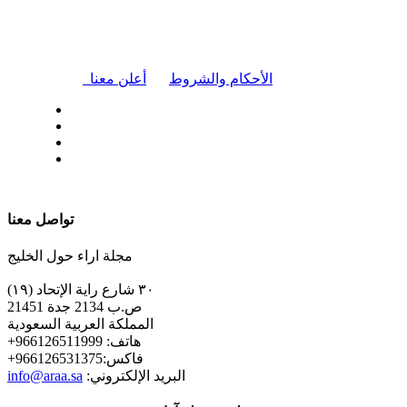
|
الأحكام والشروط
أعلن معنا
| تابعنا على
تواصل معنا
مجلة اراء حول الخليج
٣٠ شارع راية الإتحاد (١٩)
ص.ب 2134 جدة 21451
المملكة العربية السعودية
+هاتف: 966126511999
+فاكس:966126531375
:البريد الإلكتروني
info@araa.sa