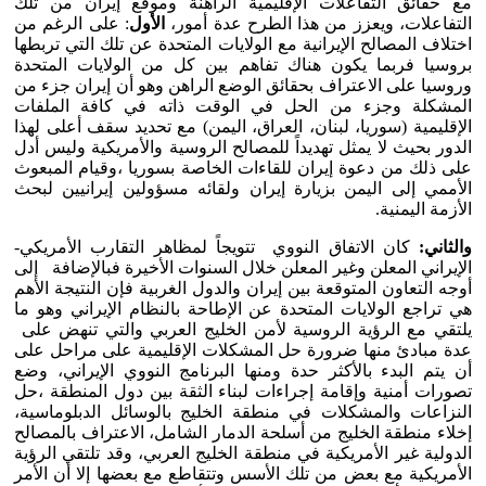
مع حقائق التفاعلات الإقليمية الراهنة وموقع إيران من تلك
التفاعلات، ويعزز من هذا الطرح عدة أمور،
الأول
: على الرغم من
اختلاف المصالح الإيرانية مع الولايات المتحدة عن تلك التي تربطها
بروسيا فربما يكون هناك تفاهم بين كل من الولايات المتحدة
وروسيا على الاعتراف بحقائق الوضع الراهن وهو أن إيران جزء من
المشكلة وجزء من الحل في الوقت ذاته في كافة الملفات
الإقليمية (سوريا، لبنان، العراق، اليمن) مع تحديد سقف أعلى لهذا
الدور بحيث لا يمثل تهديداً للمصالح الروسية والأمريكية وليس أدل
على ذلك من دعوة إيران للقاءات الخاصة بسوريا ،وقيام المبعوث
الأممي إلى اليمن بزيارة إيران ولقائه مسؤولين إيرانيين لبحث
الأزمة اليمنية.
والثاني:
كان الاتفاق النووي تتويجاً لمظاهر التقارب الأمريكي-
الإيراني المعلن وغير المعلن خلال السنوات الأخيرة فبالإضافة إلى
أوجه التعاون المتوقعة بين إيران والدول الغربية فإن النتيجة الأهم
هي تراجع الولايات المتحدة عن الإطاحة بالنظام الإيراني وهو ما
يلتقي مع الرؤية الروسية لأمن الخليج العربي والتي تنهض على
عدة مبادئ منها ضرورة حل المشكلات الإقليمية على مراحل على
أن يتم البدء بالأكثر حدة ومنها البرنامج النووي الإيراني، وضع
تصورات أمنية وإقامة إجراءات لبناء الثقة بين دول المنطقة ،حل
النزاعات والمشكلات في منطقة الخليج بالوسائل الدبلوماسية،
إخلاء منطقة الخليج من أسلحة الدمار الشامل، الاعتراف بالمصالح
الدولية غير الأمريكية في منطقة الخليج العربي، وقد تلتقي الرؤية
الأمريكية مع بعض من تلك الأسس وتتقاطع مع بعضها إلا أن الأمر