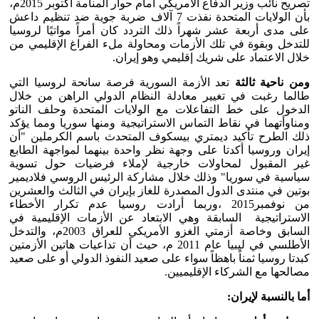
تصريح نائب وزير الدفاع الأمريكي أمام حوار المنامة أكتوبر 2015م،
بأن الولايات المتحدة نفذت 7 آلاف ضربة جوية ضد تنظيم داعش
على مدى أربعة عشر شهراً ذلك التردد كان أمراً مواتيًا لروسيا
للتدخل وبقوة في تلك الأزمات ومحاولة ملء الفراغ الإقليمي من
خلال الاعتماد على شريك إقليمي وهو إيران.
ومن ناحية ثالثة
تعد الأزمة السورية فرصة سانحة لروسيا التي
طالما رغبت في تغيير معادلة النظام الدولي الراهن من خلال
الدخول على خط التفاعلات مع الولايات المتحدة وحلف الناتو
ومناوأتهما في نقاط التماس الاستراتيجية ومنها سوريا ومما يؤكد
ذلك الطرح تأكيد ديمتري بيسكوف المتحدث باسم الكرملين "أن
إيران وروسيا أكدتا على وجهة نظر واحدة بينهما لمواجهة الطابع
غير المقبول لمحاولات خارجية لإملاء فرضيات حول تسوية
سياسية في سوريا" وذلك خلال مشاركة الرئيس الروسي فلاديمير
بوتين في منتدى الدول المصدرة للغاز بإيران في الثالث والعشرين
من نوفمبر2015 ،وربما أرادت روسيا عدم تكرار الأخطاء
الاستراتيجية السابقة وهي الابتعاد عن الأزمات الإقليمية في
السابق وخاصة أزمتي الغزو الأمريكي للعراق 2003م، والتدخل
الأطلسي في ليبيا عام 2011 م، حيث أن تداعيات هاتين الأزمتين
كبدتا روسيا ثمناً باهظاً سواء على صعيد النفوذ الدولي أو على صعيد
مصالحها مع الشركاء الإقليميين.
أما بالنسبة لإيران: