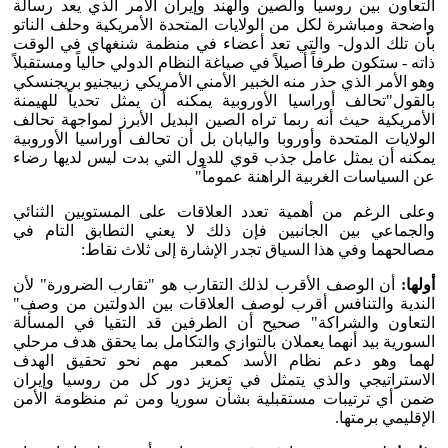
التعاون بين روسيا والصين والهند وإيران الأمر الذي يعد رسالة
واضحة ومباشرة لكل من الولايات المتحدة الأمريكية وحلف الناتو
بأن تلك الدول- والتي تعد أعضاء في منظمة شنغهاي في الوقت
ذاته - ستكون طرفاً أصيلاً في صياغة النظام الدولي حالياً ومستقبلاً
وهو الأمر الذي حذر منه الخبير الأمني الأمريكي زبيجنيو بريجنسكي
بالقول"تحالف أوراسيا الأوروبية يمكنه أن يمثل تحدياً للهيمنة
الأمريكية حيث أنه ربما تراه الصين البديل الأبرز لمواجهة تحالف
الولايات المتحدة وأوروبا واليابان بل أن تحالف أوراسيا الأوروبية
يمكنه أن يمثل عامل جذب قوي للدول التي بدت ليس لديها رضاء
عن السياسات الغربية الراهنة عموماً"
وعلى الرغم من أهمية تعدد العلاقات على المستويين الثنائي
والجماعي بين الجانبين فإن ذلك لا يعني التطابق التام في
مصالحهما وفي هذا السياق تجدر الإشارة إلى ثلاث نقاط:
أولها
:
أن الوصف الأقرب لذلك التقارب هو "تقارب الضرورة" لأن
الندية والتنافس أقرب لوصف العلاقات بين الدولتين من وصف"
التعاون والشراكة" صحيح أن الطرفين قد التقيا في المسألة
السورية بيد أنهما يعملان بالتوازي والتكامل بما يحقق هدف مرحلي
لهما وهو دعم نظام الأسد كمعبر مهم نحو تحقيق الهدف
الاستراتيجي والذي يتمثل في تعزيز دور كل من روسيا وإيران
ضمن أي ترتيبات مستقبلية بشأن سوريا ومن ثم منظومة الأمن
الإقليمي برمتها.