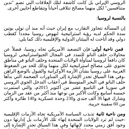
الروسي الإيراني بل كانت كاشفة لتلك العلاقات التي تضم "ندين
متنافسين" لكل منهما مصالح تتلاقى أحياناً وتتقاطع أحايين أخرى.
بالنسبة لروسيا
:
إن المسألة تتجاوز التقارب مع إيران حيث أنه منذ أن تولى بوتين
سدة الحكم لديه رؤية استراتيجية لنهوض روسيا مجدداً كقطب
دولي وقد أتاحت له البيئتان الدولية والإقليمية ذلك كما يلي:
فمن ناحية أولى
: فإن التصعيد الأمريكي تجاه روسيا، فضلاً عن
محاولات حلف الناتو للتمدد في المجال الجيواستراتيجي لروسيا
كان دافعاً لروسيا لمناوأة الولايات المتحدة وحلف الناتو في مناطق
تحتوي على مصالح استراتيجية لكل منهما وذلك للحد من الضغوط
الغربية على روسيا بشأن الأزمة الأوكرانية والقبول بالوضع الراهن
،وفي هذا السياق تجدر الإشارة إلى المناورات الضخمة التي بدأها
حلف الناتو في البحر المتوسط في أعقاب التدخل الجوي الروسي
في سوريا في التاسع عشر من أكتوبر 2015م، والتي استمرت
خمسة أسابيع وكانت الأكبر من نوعها منذ أكثر من عقد من الزمان
وشارك فيها 36 ألف جندي و230 وحدة عسكرية و140 طائرة وأكثر
من 60 سفينة حربية.
ومن ناحية ثانية
تذبذب السياسة الأمريكية تجاه الأزمات الإقليمية
-حيث لم ترد الولايات المتحدة إنهاء تلك الأزمات بل إدارتها دون
وجود أفق زمني محدد لإنهائها وفي هذا السياق تجدر الإشارة إلى