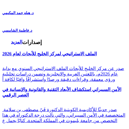
د. هيله حمد المكيمي
د. فاطمة الشامسي
إصدارات
المزيد
الملف الاستراتيجي لمركز الخليج للأبحاث لعام 2026
صدر عن مركز الخليج للأبحاث الملف الاستراتيجي السنوي مع بداية
عام 2026م، باللغتين العربية والانجليزية وتضمن دراسات تحليلية
ورؤى معمقة، وقراءات دقيقة ورصدًا واستشرافًا وافيًا لكافة أ
الأمن السيبراني استكشاف الأبعاد التقنية والقانونية والإنسانية في
العصر الرقمي
صدر حديثًا للأكاديمية الكويتية الدكتورة فَيّ مصطفى بن سلامة
المتخصصة في الأمن السيبراني، والتي نالت درجة الدكتوراه في هذا
التخصص من جامعة بليموث في المملكة المتحدة، كتابًا يحمل ع