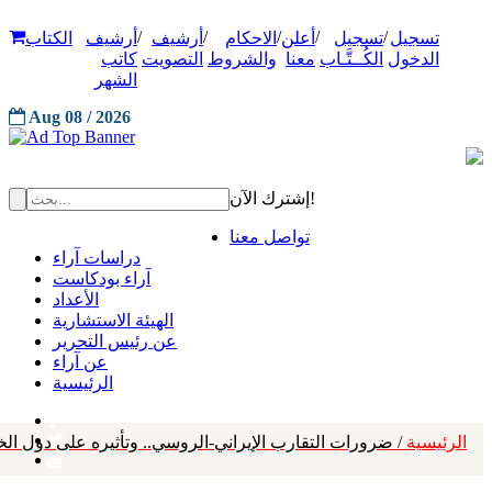
/
/
/
/
/
تسجيل
تسجيل
أعلن
الاحكام
أرشيف
أرشيف
الكتاب
الدخول
الكُــتَّـاب
معنا
والشروط
التصويت
كاتب
الشهر
Aug 08 / 2026
إشترك الآن!
تواصل معنا
دراسات آراء
آراء بودكاست
الأعداد
الهيئة الاستشارية
عن رئيس التحرير
عن آراء
الرئيسية
الرئيسية
/ ضرورات التقارب الإيراني-الروسي.. وتأثيره على دول الخ