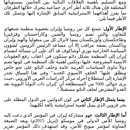
ومع التسليم بأهمية العلاقات الثنائية بين الجانبين بمستوياتها
المختلفة فإن هناك ثلاثة أطر أخرى جماعية يتحرك خلالها الطرفان
بما يعزز أهدافهما الاستراتيجية السابق الإشارة إليها وتتمثل تلك
الأطر فيما يلي:
الإطار الأول
: تتمتع كل من روسيا وإيران بعضوية منظمة شنغهاي
للتعاون والتي تضم روسيا والصين وكازاخستان وقرغيزيا
وطاجكستان وأوزبكستان بينما لاتزال كل من منغوليا والهند وإيران
وباكستان بصفة مراقب إلا أن مساعد الرئيس الروسي لشؤون
السياسة الخارجية يوري أوشاكوف قد أكد على أن مسألة انضمام
إيران إلى المنظمة بشكل دائم ستكون في أعقاب رفع العقوبات
الأممية المفروضة عليها ،وتكمن أهمية تلك المنظمة في كونها تضم
دولاً تناوئ السياسات الغربية عامة وحلف الناتو على نحو خاص
ويطلق عليها" الحلف الآسيوي الجديد" وفي هذا السياق تجدر
الإشارة إلى استطلاع أجراه مركز الدراسات العربي الأوروبي ،حيث
يرى حوالي 66% من المستطلعة أن "إيران ذات النوايا النووية تعد
العدو المفترض لحلف الناتو مستقبلاً."
بينما يتمثل الإطار الثاني
في كون الدولتين من الدول المطلة على
بحر قزوين الذي يمثل أهمية استراتيجية بالغة لكليهما.
أما الإطار الثالث
: فهو مشاركة إيران في المؤتمر الذي دعت إليه
روسيا للأمن الدولي في موسكو (إبريل 2015م) ويعد الصيغة
المناوئة لمؤتمر ميونخ للأمن، وقد استهدف ذلك المؤتمر تعزيز