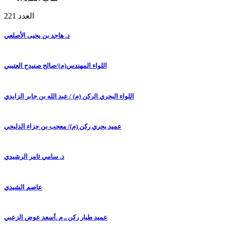
العدد 221
د. هاجد بن يحيى الأصلعي
اللواء المهندس(م)/صالح صنيدح العتيبي
اللواء البحري الركن (م) / عبد الله بن جابر الزايدي
عميد بحري ركن (م)/ معجب بن جزاء الدلبحي
د. سامي ثامر الرشيدي
عاصم الشيدي
عميد طيار ركن ـ م .أسعد عوض الزعبي