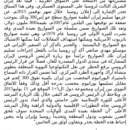
مشترياتها من الأسلحة على الأسواق الغربية ، فيما تعد إيران
الشريك الثالث لروسيا على المستوى العسكري، وفي هذا السياق
تجدر الإشارة إلى إعلان روسيا خلال شهر نوفمبر 2015م، عن
عزمها تسليم إيران أنظمة صواريخ سطح جو إس300 وذلك بموجب
صفقة تم توقيعها بين البلدين عام2007م، بقيمة800 مليون دولار،
وتعد تلك الصواريخ ضمن سلسلة من الصواريخ بعيدة المدى وقد
نشرت للمرة الأولى في روسيا عام 1979م، وهي تشبه صواريخ
باتريوت الأمريكية ويمكنها استهداف المقاتلات كما يمكنها الاشتباك
مع الصواريخ الباليستية . والجدير بالذكر أن السفير الإيراني في
موسكو مهدي صانعي أكد أن روسيا بدأت بالفعل إجراءات تسليم
إيران تلك الصواريخ تزامناً مع زيارة الرئيس الروسي لإيران
للمشاركة في منتدى الدول المصدرة للغاز، فضلاً عن قرار الرئيس
الروسي برفع الحظر عن نقل التكنولوجيا النووية المتعلقة بتطوير
منشأة آراك وأجهزة الطرد المركزي، كما تضمن القرار ذاته السماح
باستيراد اليورانيوم المخصب من إيران بكمية تفوق 300 كجم في
مقابل تسليمها يورانيوم مخصب بدرجة أقل وذلك وفقاً للاتفاق
النووي بين إيران ومجموعة دول ال5+1 الموقع في 15 يوليو2015
م، ويلاحظ أن الرئيس الروسي قد التقى خلال تلك الزيارة المرشد
الأعلى للثورة الإسلامية علي خامنئي والذي أشاد بدور الرئيس
الروسي تجاه التطورات الإقليمية والدولية الراهنة وقال المرشد
الأعلى "أن الخطة بعيدة المدى للولايات المتحدة سوف تلحق
الضرر بشعوب ودول المنطقة وتحديداً روسيا وإيران وأنه يتعين
إحباط هذه الخطة بحذر وبتعاون أوثق بين الجانبين"