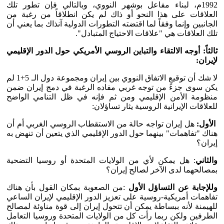
1992م، لبناء مفاعل بوشهر النووي، وبالتالي فإن تطور تلك
العلاقات على هذا النحو أو ذاك لم يكن انطلاقاً من رغبة من
الجانبين وإنما وفقاً لما اقتضته التطورات الدولية آنذاك بما يعني أن
تلك العلاقات هي "علاقات الاحتياج المتبادل".
ثالثاً: أوجه الالتقاء والتباين الروسي الأمريكي حول الدور الإقليمي
لإيران:
لا شك أن توقيع الاتفاق النووي بين إيران ومجموعة دول الـ 5+1 لم
يكن سوى جزءً من توجه غربي مفاده الرغبة في دمج إيران ضمن
منظومة الأمن الإقليمي ومن ثم فإنه في ظل التنامي الواضح
للعلاقات الإيرانية الروسية يثار تساؤلان:
الأول:
هل إيران تواجه حالة من الاستقطاب الروسي الغربي أم أن
هناك "تفاهمات" بينهما حول الدور الإقليمي الذي يتعين أن تنهض به
إيران؟
والثاني
: هل يمكن لأي من الولايات المتحدة أو روسيا التضحية
بمصالحهما لدى الآخر لصالح إيران؟
وللإجابة عن التساؤل الأول
:من الصعوبة بمكان القول بأن هناك
تفاهمات أمريكية-روسية على تعزيز الدور الإقليمي لإيران الساعي
للهيمنة لأنه ببساطة يمكن أن تتحول إيران إلى قوة مناوئة لمصالح
الطرفين ولكن ربما رأت كل من الولايات المتحدة وروسيا التعامل