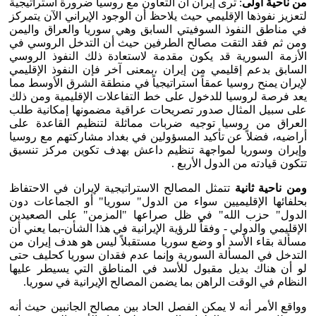
من ناحية أولى
: ترى إيران أن التعاون مع روسيا ضرورة استراتيجية
لتعزيز نفوذها الإقليمي حيث يلاحظ أن الوجود الإيراني الآن يتمركز
في مناطق النفوذ السوفيتي السابق وهي سوريا والعراق واليمن
ومن ثم فقد التقت مصالح الطرفين حيث أن التدخل الروسي في
الأزمة السورية قد يكون مقدمة لاستعادة ذلك النفوذ الروسي
السابق بدعم إقليمي من إيران ،بمعنى آخر فإن النفوذ الإقليمي
لإيران يمنح روسيا عمقاً استراتيجياً في منطقة الشرق الأوسط مما
يعد فرصة لروسيا للدخول على خط التفاعلات الإقليمية ومن ذلك
على سبيل المثال صدور تصريحات عراقية مضمونها إمكانية طلب
العراق من روسيا توجيه ضربات مماثلة لتنظيم القاعدة على
أراضيه، فضلاً عن تأكيد المسؤولين في بغداد مشاركتهم مع روسيا
وإيران وسوريا لمواجهة تنظيم داعش بهدف تكوين مركز تنسيق
تتكون قيادته من الدول الأربع .
ومن ناحية ثانية
تتمثل المصالح الاستراتيجية لإيران في الاحتفاظ
بحلفائها الإقليميين سواء من الدول" سوريا" أو الجماعات دون
الدول" حزب الله" في ظل صراعها "المزمن" على الصعيدين
الإقليمي والدولي - وفقاً للرؤية الإيرانية في هذا الشأن-بما يعني أن
مسألة بقاء الأسد أو وضع سوريا مستقبلاً ليس هو هدف إيران من
التدخل في المسألة السورية وإنما عدم فقدان سوريا كحليف حتى
لو أن هناك بديل مقبول للأسد في المناطق التي يسيطر عليها
النظام في الوقت الراهن بما يضمن المصالح الإيرانية في سوريا.
وواقع الأمر أنه لا يمكن الفصل الحاد بين مصالح الجانبين حيث أنه