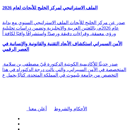
الملف الاستراتيجي لمركز الخليج للأبحاث لعام 2026
صدر عن مركز الخليج للأبحاث الملف الاستراتيجي السنوي مع بداية
عام 2026م، باللغتين العربية والانجليزية وتضمن دراسات تحليلية
ورؤى معمقة، وقراءات دقيقة ورصدًا واستشرافًا وافيًا لكافة أ
الأمن السيبراني استكشاف الأبعاد التقنية والقانونية والإنسانية في
العصر الرقمي
صدر حديثًا للأكاديمية الكويتية الدكتورة فَيّ مصطفى بن سلامة
المتخصصة في الأمن السيبراني، والتي نالت درجة الدكتوراه في هذا
التخصص من جامعة بليموث في المملكة المتحدة، كتابًا يحمل ع
|
الأحكام والشروط
أعلن معنا