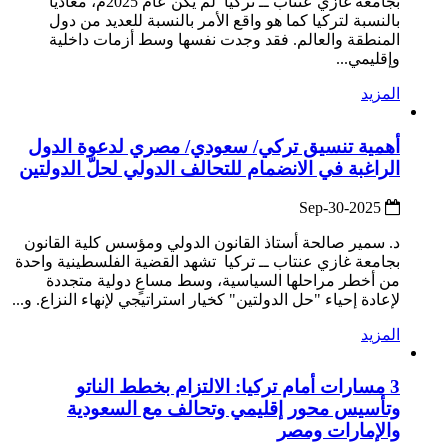
بجامعة غازي عنتاب ــ تركيا لم يكن عام 2025م، معاديًا
بالنسبة لتركيا كما هو واقع الأمر بالنسبة للعديد من دول
المنطقة والعالم. فقد وجدت نفسها وسط أزمات داخلية
وإقليمي...
المزيد
أهمية تنسيق تركي/ سعودي/ مصري لدعوة الدول
الراغبة في الانضمام للتحالف الدولي لحلّ الدولتين
2025-Sep-30
د. سمير صالحة أستاذ القانون الدولي ومؤسس كلية القانون
بجامعة غازي عنتاب ــ تركيا تشهد القضية الفلسطينية واحدة
من أخطر مراحلها السياسية، وسط مساعٍ دولية متجددة
لإعادة إحياء "حل الدولتين" كخيار استراتيجي لإنهاء النزاع. و...
المزيد
3 مسارات أمام تركيا: الالتزام بخطط الناتو
وتأسيس محور إقليمي وتحالف مع السعودية
والإمارات ومصر