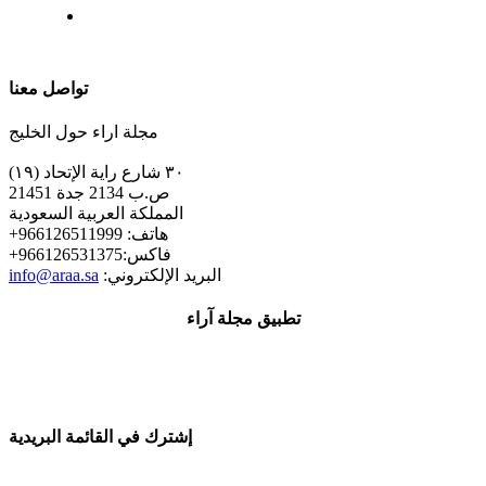
| تابعنا على
تواصل معنا
مجلة اراء حول الخليج
٣٠ شارع راية الإتحاد (١٩)
ص.ب 2134 جدة 21451
المملكة العربية السعودية
+هاتف: 966126511999
+فاكس:966126531375
:البريد الإلكتروني
info@araa.sa
تطبيق مجلة آراء
إشترك في القائمة البريدية