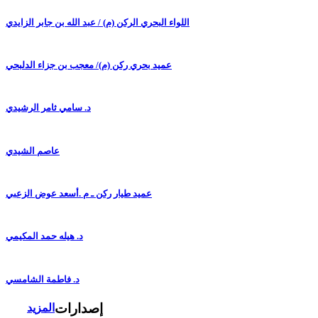
اللواء البحري الركن (م) / عبد الله بن جابر الزايدي
عميد بحري ركن (م)/ معجب بن جزاء الدلبحي
د. سامي ثامر الرشيدي
عاصم الشيدي
عميد طيار ركن ـ م .أسعد عوض الزعبي
د. هيله حمد المكيمي
د. فاطمة الشامسي
إصدارات
المزيد