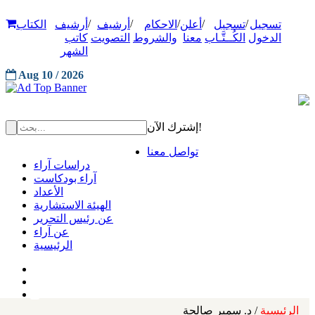
/
/
/
/
/
تسجيل
تسجيل
أعلن
الاحكام
أرشيف
أرشيف
الكتاب
الدخول
الكُــتَّـاب
معنا
والشروط
التصويت
كاتب
الشهر
Aug 10 / 2026
إشترك الآن!
تواصل معنا
دراسات آراء
آراء بودكاست
الأعداد
الهيئة الاستشارية
عن رئيس التحرير
عن آراء
الرئيسية
الرئيسية
/ د. سمير صالحة