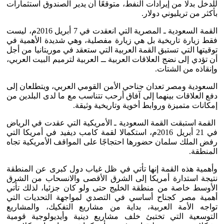
للدخل بدلا من إيرادات النفط، متوقعًا أن يدير الصندوق استثمارات
بأكثر من تريليوني دولار.
القمة السعودية ـ المصرية التي انعقدت في 7 أبريل 2016م، ليست
فقط زيارة تاريخية بل هي زيارة مفصلية، وهي شديدة الأهمية في
توقيتها التي تستبق القمة العربية التي ستعقد في موريتانيا من أجل
أن تؤدي إلى نضج العلاقات العربية ــ العربية لترميم البيت العربي،
وإنقاذه من الشتات.
السعودية ومصر تعدان جناحي الأمن القومي العربي، ويتطلعان إلى
دفع العلاقات بينهما إلى آفاق أرحب تتناسب مع ما لدى البلدين من
إمكانات متميزة وروابط أخوية وتاريخية وثيقة.
القمة استبقت القمة السعودية ـ الأمريكية التي عقدت في الرياض
في 21 أبريل 2016م، استكمالا لقمة كامب ديفيد في أمريكا التي
رفض الملك سلمان حضورها احتجاجًا على المواقف الأمريكية تجاه
المنطقة.
وأهمية هذه القمة إنها تأتي في ظل غياب دول كبرى عن المنطقة
نتيجة استدارة أمريكا إلى الشرق الأقصى والانسحاب من الشرق
الأوسط خاصة من منطقة الخليج حتى ولو كان جزئيا، لذلك تأتي
أهمية مصر كجناح أساسي في التصدي لمواجهة التحديات التي
تواجه الأمة العربية، بداية من مشاريع التفكيك، والمشاريع
التوسعية التي تختبئ خلف مشاريع دينية وأيديولوجية قومية