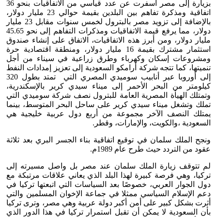
بزيارة إلى مصر أسفرت عن عدد قياسي من الاتفاقيات بنحو 36
اتفاقية ومذكرة تفاهم بين البلدين بقيمة حوالي 23 مليار دولار،
بالإضافة إلى تزويد مصر بالبترول لخمس سنوات مقابل 23 مليار
دولار، مما يرفع قيمة الاتفاقيات ومذكرات التفاهم إلى نحو 45.65
مليار دولار، ومن أبرز هذه الاتفاقيات، الاتفاق على إنشاء صندوق
استثمار مشترك بقيمة 16 مليار دولار، ومنطقة اقتصادية حرة
ومشروعات إسكان وكهرباء وطرق زراعية في سيناء من أجل
تنميتها، كما تتجه شركة أرامكو السعودية إلى تعزيز إمدادات النفط
إلى أوروبا عبر أنابيب سوميدي المصري التي تمتد بطول 320
كيلومتر من البحر الأحمر إلى ميناء سيدي كرير بالإسكندرية،
وتمتلك الهيأة المصرية العامة للبترول نصف شركة سوميدي التي
تملك وتشغل ميناء سيدي كرير على ساحل البحر المتوسط، بينما
يمتلك النصف الآخر مجموعة من أربع دول عربية خليجية هي
السعودية ،والكويت، والإمارات، وقطر.
ونجح الملك سلمان في توقيع اتفاقية بناء الجسر البري بعد ثلاثة
عقود من التردد حيث طرح عام 1989م.
لم تتوقف زيارة الملك سلمان عند مصر بل واصل مسيرته إلى
تركيا، وهي فرصة كبيرة لهذا البلد الذي يعاني علاقات مرتبكة مع
دول الجوار العربي، خصوصًا بعد السياسات التي اتبعتها تركيا في
دعم الإسلام السياسي ممثلا في جماعة الإخوان المسلمين والتي
أثرت بشكل كبير على أمن أكبر دولة عربية وهي مصر، وترى تركيا
بأن السعودية لا يمكن أن تقبل استمرار تركيا في هذا الدور الذي