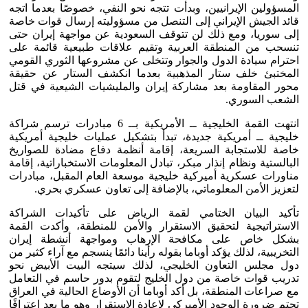
المسؤولين الإيرانيين، وبدأت تتجه نحو النفي، خصوصًا بعدما اتجه
قائد الجيش الإيراني إلى التنصل من مسؤوليته إرسال قوات خاصة
إلى سوريا، ومع ذلك لن تتوقف السعودية عن مواجهة إيران حتى
تنسحب من المنطقة العربية وتقيم علاقات طبيعية قائمة على
احترام سيادة الدول والجوار وتتخلى عن مشروعها الثوري القومي
المختبئ خلف ستار المذهبية بعدما انكشف الستار عن حقيقة
محور المقاومة بعد مشاركة إيران والمليشيات الشيعية في قتل
الشعب السوري.
انتهت القمة الخليجية ــ الأمريكية بــ 6 مبادرات ترسم شراكة
خليجية ــ أمريكية جديدة، تبدأ بتشكيل عمليات خليجية أمريكية
خاصة للاستجابة السريعة، إقامة أنظمة دفاع مضادة للصواريخ
البالستية ونظام إنذار مبكر، تبادل المعلومات الاستخباراتية، إقامة
مناورات عسكرية أميركية خليجية موسعة العام المقبل، مبادرات
لتعزيز الأمن المعلوماتي، بالإضافة إلى تعاون عسكري بحري.
تأكيد البيان الختامي لقمة الرياض على تأكيدات الشراكة
الاستراتيجية لتحقيق الاستقرار والأمن للمنطقة، وأكدت القمة
بشكل خاص على مكافحة الإرهاب ومواجهة أنشطة إيران
التخريبية، لذلك يؤكد أوباما بقوله رأينا دائمًا ينسجم مع آراء كثير من
دول مجلس التعاون الخليجي، لذلك سيتجه البيت الأبيض نحو
تدريب قوات خاصة من دول الخليج لتقوم بدور حاسم في التعامل
مع صراعات المنطقة، بل أكد أوباما أن الأوضاع الحالية في العراق
تحتم ضرورة الوجود الأميركي لإعادة الاستقرار وهو ما يعد اعترافًا