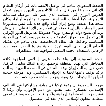
الضغط السعودي ساهم في تواصل الانقسامات في أركان النظام
الإيراني خصوصًا من قبل مئات الأكاديميين الذين ينددون بتدخل
الحرس الثوري في السياسة الذي يصر على مواصلة سياساته
التدميرية، كما أفشلت السياسة السعودية مقامرة أوباما، وكان
نتيجة هذا الضغط وضع إيران أمام واقع جديد بأنه ليس بمقدورها
تغيير المسار حيال أي قضية حتى تتمكن من الإجابة على سؤال هل
تريد أن تصبح دولة أم مجرد ثورة؟ خصوصًا بعد ترهل الدور الإيراني
الذي تعامل مع العراق كغنيمة حرب وفرض وصايته على العملية
السياسية وحافظ على نظام المحاصصة الذي ساهم في تفكيك
العراق الذي يعاني اليوم ثورة شعبية بقيادة الصدر، فيما هدد
لارجاني باستخدام الحشد الشعبي لمواجهة هذه المظاهرات.
حاجة السعودية إلى بناء حلف عربي إسلامي لمواجهة كافة
المخاطر التي تهدد المنطقة ترجمتها زيارة الملك سلمان لتركيا،
ففي حين يطالب إيران بوقف التدخل في المنطقة العربية، يطالب
تركيا بوقف دعمها لجماعة الإخوان المسلمين، وبدء مرحلة جديدة
لمواجهة التهديدات الإقليمية، وتجعلها ساحة تصفية حسابات.
فهمت السعودية أن رغبة تركيا في زيادة مشاركتها في التحالف
الإسلامي العسكري يعني تخليها عن دعم الإخوان، وأن تركيا لا
تعتبر حزب الله منظمة إرهابية، ولكنها قبلت بعرضه ومناقشته في
منظمة التعاون الإسلامي الذي عقد في اسطنبول.