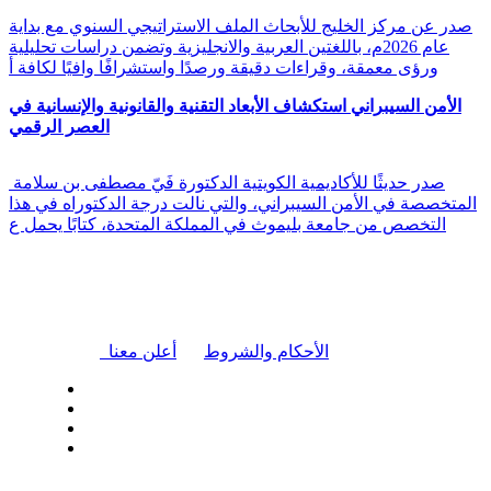
صدر عن مركز الخليج للأبحاث الملف الاستراتيجي السنوي مع بداية
عام 2026م، باللغتين العربية والانجليزية وتضمن دراسات تحليلية
ورؤى معمقة، وقراءات دقيقة ورصدًا واستشرافًا وافيًا لكافة أ
الأمن السيبراني استكشاف الأبعاد التقنية والقانونية والإنسانية في
العصر الرقمي
صدر حديثًا للأكاديمية الكويتية الدكتورة فَيّ مصطفى بن سلامة
المتخصصة في الأمن السيبراني، والتي نالت درجة الدكتوراه في هذا
التخصص من جامعة بليموث في المملكة المتحدة، كتابًا يحمل ع
|
الأحكام والشروط
أعلن معنا
| تابعنا على