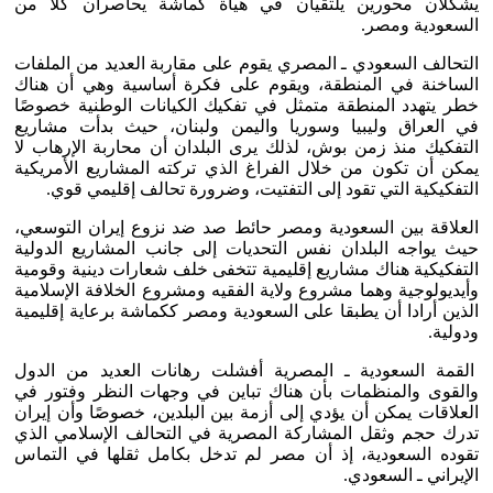
يشكلان محورين يلتقيان في هيأة كماشة يحاصران كلا من
السعودية ومصر.
التحالف السعودي ـ المصري يقوم على مقاربة العديد من الملفات
الساخنة في المنطقة، ويقوم على فكرة أساسية وهي أن هناك
خطر يتهدد المنطقة متمثل في تفكيك الكيانات الوطنية خصوصًا
في العراق وليبيا وسوريا واليمن ولبنان، حيث بدأت مشاريع
التفكيك منذ زمن بوش، لذلك يرى البلدان أن محاربة الإرهاب لا
يمكن أن تكون من خلال الفراغ الذي تركته المشاريع الأمريكية
التفكيكية التي تقود إلى التفتيت، وضرورة تحالف إقليمي قوي.
العلاقة بين السعودية ومصر حائط صد ضد نزوع إيران التوسعي،
حيث يواجه البلدان نفس التحديات إلى جانب المشاريع الدولية
التفكيكية هناك مشاريع إقليمية تتخفى خلف شعارات دينية وقومية
وأيديولوجية وهما مشروع ولاية الفقيه ومشروع الخلافة الإسلامية
الذين أرادا أن يطبقا على السعودية ومصر ككماشة برعاية إقليمية
ودولية.
القمة السعودية ـ المصرية أفشلت رهانات العديد من الدول
والقوى والمنظمات بأن هناك تباين في وجهات النظر وفتور في
العلاقات يمكن أن يؤدي إلى أزمة بين البلدين، خصوصًا وأن إيران
تدرك حجم وثقل المشاركة المصرية في التحالف الإسلامي الذي
تقوده السعودية، إذ أن مصر لم تدخل بكامل ثقلها في التماس
الإيراني ـ السعودي.