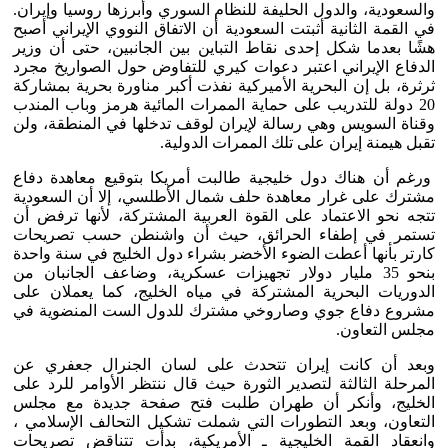
والسعودية، والدول الحليفة للنظام السوري وأبرزها روسيا وإيران.
في القمة الثانية أثبتت السعودية أن الاتفاق النووي الإيراني أصبح
هشًا بعدما شكل إحدى نقاط التباين بين الجانبين، حتى أن وزير
الدفاع الإيراني اعتبر دعوات كيري للتفاوض حول الصواريخ مجرد
ثرثرة، بل إن البحرية الأميركية نفذت أكبر مناورة بحرية بمشاركة
20 دولة للتدريب على حماية الممرات المائية هرمز وباب المندب
وقناة السويس وهي رسالة لإيران لوقف تدخلها في المنطقة، ولن
تقبل هيمنة إيران على تلك الممرات الدولية.
ورغم أن هناك دول خليجية طالبت أمريكا بتوقيع معاهدة دفاع
مشترك على غرار معاهدة حلف شمال الأطلسي، إلا أن السعودية
تتجه نحو الاعتماد على القوة العربية المشتركة، لأنها ترفض أن
تستمر في إطفاء الحرائق، حيث أن واشنطن حسب تصريحات
كارتر بأنها أعطت الضوء الأخضر بشراء دول الخليج في سنة واحدة
بنحو 35 مليار دولار تجهيزات عسكرية، وضاعف الجانبان من
الدوريات البحرية المشتركة في مياه الخليج، كما يعملان على
مشروع دفاع جوي وصاروخي مشترك للدول الست المنضوية في
مجلس التعاون.
وبعد أن كانت إيران تتحدث على لسان الجنرال جعفري عن
المرحلة الثالثة لتصدير الثورة حيث قال ننتظر الأوامر للرد على
الخليج، وأنكر أن طهران طلبت فتح صفحة جديدة مع مجلس
التعاون، وبعد التطورات التي شملت تشكيل التحالف الإسلامي ،
وانعقاد القمة الخليجية ـ الأمريكية، بدأت تتناقض تصريحات