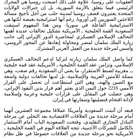
العقوبات على روسيا، علاوة على ذلك أصبحت روسيا هي المحرك
الرئيسي فيما يتعلق بالأزمة السورية، بل إن جنرالات الولايات
المتحدة يعتبرون قصف روسيا لمدينة حلب من أجل تأجيج مسألة
اللاجئين السوريين إلى أوروبا، رغم أنها استراتيجية بغيضة لكنها هي
الاستراتيجية الفاعلة في سوريا. ومن هذا المفهوم استبقت
السعودية القمة الخليجية ـ الأمريكية تشكيل تحالفات عديدة أهمها
التحالف الإسلامي العسكري لمحاصرة الدور الإيراني إلى جانب
زيارة الملك سلمان لمصر ومحاولة إبعادها عن المحور الروسي،
وأسس لمرحلة جديدة من العمل العربي المشترك.
كما واصل الملك سلمان زيارته لتركيا لدعم التحالف العسكري
الإسلامي، وتزامن عقد القمة الخليجية ـ الأمريكية عقد قمة خليجية
ــ مغربية لضبط الاستقرار، ما يعني أن السعودية رقم صعب، وهي
ممثلة للأمتين العربية والإسلامية، بل لديها تحالفات دولية واسعة
مع الصين والهند، وهي التي استطاعت أن تحصل على القرار
الأممي 2216 حول اليمن الذي يعتبر أهم قرار يدين النفوذ الإيراني،
وهي حصلت في المقابل على قرارات خليجية وعربية وإسلامية
لإدانة اقتحام قنصليتها وسفارتها في إيران.
فبعد أن أثبتت السعودية وأمريكا عملاقا مجموعة العشرين أنهما
أمام مرحلة جديدة من العلاقات الاقتصادية بعد التخلي عن مرحلة
التبادل التجاري التقليدي، وفتحت السعودية الباب أمام الاستثمار
بالكامل للشركات الأجنبية، تتجه العلاقة اليوم في القمة الخليجية ـ
الأمريكية نحو مرحلة جديدة من العلاقات خصوصًا في ظل نظام