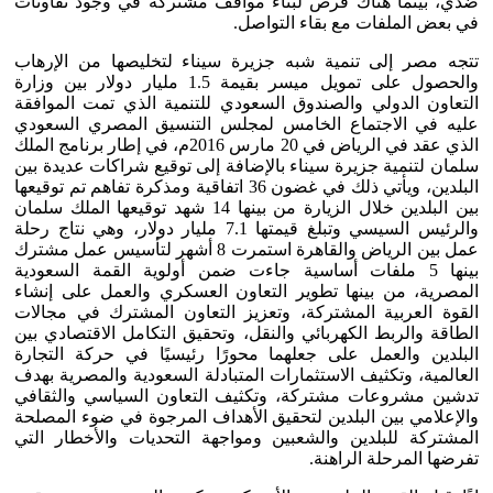
ضدي، بينما هناك فرص لبناء مواقف مشتركة في وجود تفاوتات
في بعض الملفات مع بقاء التواصل.
تتجه مصر إلى تنمية شبه جزيرة سيناء لتخليصها من الإرهاب
والحصول على تمويل ميسر بقيمة 1.5 مليار دولار بين وزارة
التعاون الدولي والصندوق السعودي للتنمية الذي تمت الموافقة
عليه في الاجتماع الخامس لمجلس التنسيق المصري السعودي
الذي عقد في الرياض في 20 مارس 2016م، في إطار برنامج الملك
سلمان لتنمية جزيرة سيناء بالإضافة إلى توقيع شراكات عديدة بين
البلدين، ويأتي ذلك في غضون 36 اتفاقية ومذكرة تفاهم تم توقيعها
بين البلدين خلال الزيارة من بينها 14 شهد توقيعها الملك سلمان
والرئيس السيسي وتبلغ قيمتها 7.1 مليار دولار، وهي نتاج رحلة
عمل بين الرياض والقاهرة استمرت 8 أشهر لتأسيس عمل مشترك
بينها 5 ملفات أساسية جاءت ضمن أولوية القمة السعودية
المصرية، من بينها تطوير التعاون العسكري والعمل على إنشاء
القوة العربية المشتركة، وتعزيز التعاون المشترك في مجالات
الطاقة والربط الكهربائي والنقل، وتحقيق التكامل الاقتصادي بين
البلدين والعمل على جعلهما محورًا رئيسيًا في حركة التجارة
العالمية، وتكثيف الاستثمارات المتبادلة السعودية والمصرية بهدف
تدشين مشروعات مشتركة، وتكثيف التعاون السياسي والثقافي
والإعلامي بين البلدين لتحقيق الأهداف المرجوة في ضوء المصلحة
المشتركة للبلدين والشعبين ومواجهة التحديات والأخطار التي
تفرضها المرحلة الراهنة.