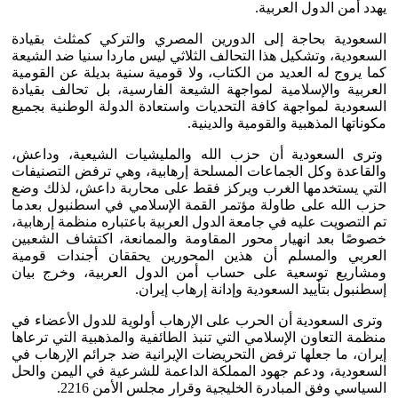
يهدد أمن الدول العربية.
السعودية بحاجة إلى الدورين المصري والتركي كمثلث بقيادة
السعودية، وتشكيل هذا التحالف الثلاثي ليس ماردا سنيا ضد الشيعة
كما يروج له العديد من الكتاب، ولا قومية سنية بديلة عن القومية
العربية والإسلامية لمواجهة الشيعة الفارسية، بل تحالف بقيادة
السعودية لمواجهة كافة التحديات واستعادة الدولة الوطنية بجميع
مكوناتها المذهبية والقومية والدينية.
وترى السعودية أن حزب الله والمليشيات الشيعية، وداعش،
والقاعدة وكل الجماعات المسلحة إرهابية، وهي ترفض التصنيفات
التي يستخدمها الغرب ويركز فقط على محاربة داعش، لذلك وضع
حزب الله على طاولة مؤتمر القمة الإسلامي في اسطنبول بعدما
تم التصويت عليه في جامعة الدول العربية باعتباره منظمة إرهابية،
خصوصًا بعد انهيار محور المقاومة والممانعة، اكتشاف الشعبين
العربي والمسلم أن هذين المحورين يحققان أجندات قومية
ومشاريع توسعية على حساب أمن الدول العربية، وخرج بيان
إسطنبول بتأييد السعودية وإدانة إرهاب إيران.
وترى السعودية أن الحرب على الإرهاب أولوية للدول الأعضاء في
منظمة التعاون الإسلامي التي تنبذ الطائفية والمذهبية التي ترعاها
إيران، ما جعلها ترفض التحريضات الإيرانية ضد جرائم الإرهاب في
السعودية، ودعم جهود المملكة الداعمة للشرعية في اليمن والحل
السياسي وفق المبادرة الخليجية وقرار مجلس الأمن 2216.