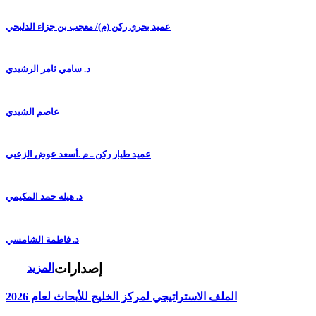
عميد بحري ركن (م)/ معجب بن جزاء الدلبحي
د. سامي ثامر الرشيدي
عاصم الشيدي
عميد طيار ركن ـ م .أسعد عوض الزعبي
د. هيله حمد المكيمي
د. فاطمة الشامسي
إصدارات
المزيد
الملف الاستراتيجي لمركز الخليج للأبحاث لعام 2026