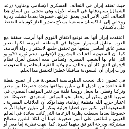
حيث تعتقد إيران في التحالف العسكري الإسلامي ومناورة (رعد
الشمال) يستهدفانها في المقام الأول، وهي تخشى من اتساع هذا
التحالف أكثر، الأمر الذي يعمق عزلتها، خصوصًا بعدما فشلت زيارة
روحاني إلى الباكستان مستعينا بسلاح تصدير الغاز كوسيلة للضغط
على باكستان.
اعتقدت إيران أنها بعد توقيع الاتفاق النووي أنها أبرمت صفقة مع
الغرب مقابل استمرار نفوذها في المنطقة العربية، لكنها تعتبر
مصر عائق أساسي يمنعها من تحقيق حلمها لاستقرار دولة الإمامة،
كما أن السعودية أفشلت المشروع الإخواني بدعم ثورة 30يونيو
التي قام بها الشعب المصري وتضامن معه الجيش لعزل نظام
الإخوان الذي كاد أن يتحالف مع ولاية الفقيه لمحاصرة السعودية،
ورأت إيران أن السعودية منافسًا خطيرًا لتحقيق هذا الحلم.
في غضون ذلك نجحت الدبلوماسية السعودية في أن تصبح نقطة
التقاء لعدد من الدول التي تتباين مواقفها بشدة خصوصًا بين مصر
وتركيا وقطر، ما يجعل روسيا قلقة من تغير الموقف المصري في
سوريا الذي يمكن أن يخطو نحو الموقف السعودي، خصوصًا بعد
اعتبار حزب الله منظمة إرهابية، وهذا يؤكد أن العلاقات المصرية ـ
السعودية أكبر بكثير من قضايا جزئية يمكن أن تتباين حولها الآراء،
خصوصًا بعدما سقطت نظرية الزعامة التي كانت سائدة في العالم
العربي والتنافس على أمور صغيرة، فيما أن لكلا البلدين مصالح
مشتركة، ودرجة التوافق بينهما كبيرة، كما انتهت نظرية إما معي أو