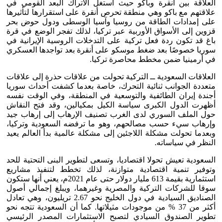
العلاقة بين أنقرة وباكو حيث استغل الأتراك البعد القومي في
علاقتهم مع باكو وهي منطقة تحرص أنقرة على استقرارها لتأثيرها
على إمدادات الطاقة من روسيا وآسيا الوسطى ودول حوض بحر
قزوين إلى الأسواق الأوربية عبر تركيا، لذلك تفجر الوضع في قرة
باغ قد تكون ردة فعل تركية على التدخلات الروسية الإيرانية في
سوريا خصوصًا بعد ضغط موسكو على أنقرة بعد تواجدها العسكري
في أرمينيا ضمن مخطط محاصرة تركيا.
العلاقات السعودية ــ التركية تحولت من علاقات حذرة إلى علاقات
متعددة الجوانب ثنائية التحرك، خاصة بعدما كشفت أحداث سوريا
أجندة إيران الطائفية والتوسعية في المنطقة، وفي الوقت نفسه
أظهرت الدول الكبرى سياسة الكيل بمكيالين، وقد فتح النقاش
حول الملف السوري لدى الغرب تصنيف الإرهاب إلى إرهاب جيد
وإرهاب سيء حسب مصالحهم، وهو ما ترفضه السعودية وتركيا،
وبعدما تحولت مشكلة اللاجئين إلى مشكلة عالمية بدأ العالم يعيد
النظر في سياساته.
السعودية تعيش تحولا اقتصاديا، وتسعى لتطوير البنى التحتية للحد
وتوفير تنمية اقتصادية متوازنة، لذلك تخطط لتنفيذ مشاريع
استثمارية بقيمة 613 مليار دولار حتى عام 2021م، يعني أنها ستكون
سوقا للشركات التركية والمصرية وغيرهما، ويبلغ إجمالي أصول
الصناديق السيادية في دول الخليج نحو 2.67 تريليون، وهي تعادل
أكثر من 37 % من موجودات مثيلاتها. كما أن السعودية تتجه نحو
تطوير الصندوق السيادي لتصبح الاستثمارات المصدر الرئيسي