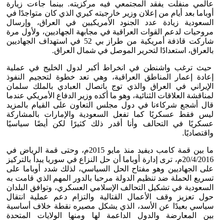
عالمي منفلت يفقد المجتمعي فيه مركزيته. بينما جاءت زيارة
أوباما بعد أيام من إعلان وزير خارجيته كيري الذي كان متواجدًا في
السعودية زيادة عدد الجنود الأمريكيين في العراق، وإرسال
مروحيات لدعم القوات العراقية في مجابهة الجهاديين، ولأول مرة
شاركت قاذفة أمريكية من طراز بي 52 في استهداف الجهاديين
بالعراق، استعدادًا لتحرير الموصل في شمال العراق.
حيث ترغب واشنطن في انخراط أكبر لدول الخليج في عملية
إعادة إعمار المناطق العراقية، وهي تعد خطوة لتحجيم النفوذ
الإيراني في العراق والذي توج باتصال العبادي بالملك سلمان
لمناقشة العلاقات الثنائية، وهو ما أكده وزير الدفاع الأمريكي عندما
قال أشجع شركاءنا في دول مجلس التعاون على القيام بالمزيد
ليس فقط عسكريًا كما تفعل السعودية والإمارات بالمشاركة
عسكريًا في التحالف وأنا أقدر ذلك كثيرًا لكن أيضًا سياسيًا
واقتصاديًا.
ما بين قمة كامب ديفيد منذ مايو 2015م، وحتى قمة الرياض في
20/4/2016م، ترى إدارة أوباما أن حل النزاع في سوريا يبدأ بالتركيز
على الجهاديين وهو مفتاح الحل السياسي، لذلك شدد أوباما على
تسريع الحملة ضد تنظيم الدولة مرحبا بالدور المهم الذي قامت به
السعودية في تشكيل التحالف الإسلامي العسكري، وتوافق البلدان
حول تعزيز وقف الأعمال القتالية والتزام دعم عملية انتقال
سياسي بعيدًا عن الأسد، الذي يشكل مصيره نقطة خلاف أساسية
بين المعارضة والدول الداعمة لها ومنها الولايات المتحدة