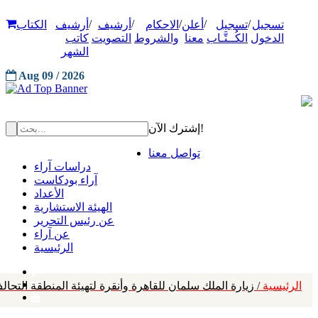
/
/
/
/
/
تسجيل
تسجيل
أعلن
الاحكام
أرشيف
أرشيف
الكتاب
الدخول
الكُــتَّـاب
معنا
والشروط
التصويت
كاتب
الشهر
Aug 09 / 2026
إشترك الآن!
تواصل معنا
دراسات آراء
آراء بودكاست
الأعداد
الهيئة الاستشارية
عن رئيس التحرير
عن آراء
الرئيسية
الرئيسية
/ زيارة الملك سلمان للقاهرة وأنقرة لتهيئة المنطقة التحا