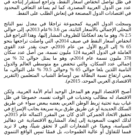
في ظل تواصل انخفاض أسعار النفط، وتراجع استقرار إنتاجه في
عدد من الدول العربية المصدرة، كما لم يساعد التعافي المحدود
في اقتصادات الدول المصنعة في إنعاش الطلب على النفط.
وسجلت الدول العربية كمجموعة تراجعًا في معدل نمو الناتج
المحلي الإجمالي بالأسعار الثابتة، من 3.6 %عام 2013م، إلى حوالي
2.5 %، وهو ما يعد انعكاسًا للظروف المشار إليها، وهذا التراجع قبل
انخفاض أسعار النفط في صيف 2014م، التي واصلت تراجعها بنحو
65 % إلى الربع الأول من عام 2016م، حيث يقدر عدد القوى
العاملة في الدول العربية 124 مليون نسمة، من أصل عدد سكان
378 مليون نسمة عام 2014م، وهو ما يمثل حوالي 32 % من
إجمالي عدد السكان، والتي تنخفض مع متوسطي العالم والدول
النامية اللذين بلغا حوالي 65 % وحوالي 70.5 % على التوالي، ما
يعني ارتفاع نسبة البطالة بين أوساط الشباب المتعلمين (التقرير
الاقتصادي العربي الموحد، 2015م).
أصبح الاقتصاد اليوم هو المدخل الوحيد أمام الأمة العربية، ولكن
الاقتصاد له مطالب وتحديات في الوقت نفسه، خصوصًا في ظل
غياب بنية تحتية تربط الوطن العربي بعضه ببعض سواء عن طريق
السكك الحديدية أو عن طريق طرق برية سريعة بجانب الإسراع في
تحقيق الاتحاد الجمركي الذي كان من المقرر اكتماله عام 2015م.
لذلك اتجهت السعودية إلى إبعاد المشاريع الاقتصادية عن دهاليز
السياسة، وبعيدًا عن الشعارات التي لا تحقق شيئًا، وهي لا تريد
قمما للتفاؤل أو عالية الطموحات، بل قممًا تمس الواقع التنموي