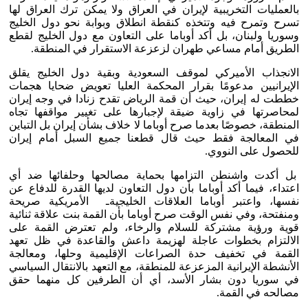
بالعمليات التخريبية لإيران في العراق ولا يمكن ترك العراق لها
تسرح وتمرح فيه وتتخذه كنقطة انطلاق وبوابة نحو دول الخليج
وسوريا ولبنان، بل أكد أوباما على التعاون مع دول الخليج لقطع
الطريق أمام مساعي طهران لزعزعة الاستقرار في المنطقة.
الانجذاب الأميركي لموقف السعودية وبقية دول الخليج يقلق
الإيرانيين مدعومًا بقرار المحكمة العليا تعويض ضحايا هجمات
خططت له إيران، حيث أن قمة الرياض تقدح زنادا في وجه إيران
لمحاصرتها في زاوية ضيقة لإجبارها على تغيير مواقفها تجاه
المنطقة، خصوصًا بعدما صرح أوباما لا خلاف بشأن إيران بل التباين
في المعالجة فقط حيث قال قطعنا جميع السبل أمام إيران
للحصول على النووي.
بل أكدت واشنطن التزامها بحماية مصالحها وحلفائها ضد أي
اعتداء، فيما أكد أوباما بأن دول التعاون لديها القدرة للدفاع عن
نفسها، واعتبر أوباما العلاقات الخليجيةـ الأمريكية صريحة
ومنفتحة، وفي نفس الوقت صرح أوباما بأن القمة بنت علاقة ثنائية
قوية ورؤية مشتركة للسلام والرخاء، ولم تعترض القمة على
الالتزام بخطوات عاجلة لهزيمة داعش والقاعدة في ظل تعهد
القمة في تخفيف حدة الصراعات الإقليمية وحلها، ومعالجة
الأنشطة الإيرانية المزعزعة للمنطقة، مع التعهد بالانتقال السياسي
في سوريا دون بشار الأسد، أي أن الطرفين كل منهما حقق
مصالحه في القمة.