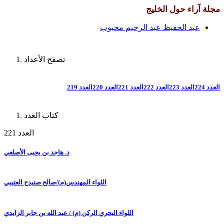
مجلة آراء حول الخليج
عبد الحفيظ عبد الرحيم محبوب
تصفح الأعداد
العدد 224
العدد 223
العدد 222
العدد 221
العدد 220
العدد 219
كتاب العدد
العدد 221
د. هاجد بن يحيى الأصلعي
اللواء المهندس(م)/صالح صنيدح العتيبي
اللواء البحري الركن (م) / عبد الله بن جابر الزايدي