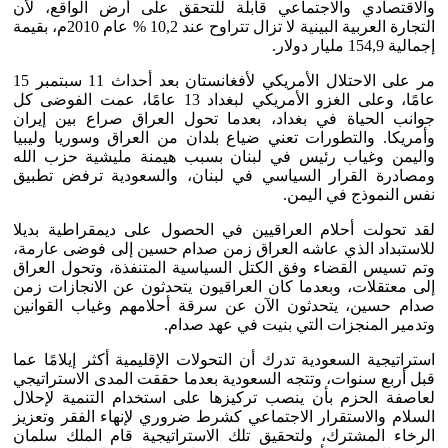
والاقتصادي والاجتماعي قابلة للتحقق على أرض الواقع، لأن
التجارة العربية البينية لا تزال تتراوح عند 10,2 % عام 2010م، بقيمة
إجمالية 154,9 مليار دولار.
مر على الاحتلال الأمريكي لأفغانستان بعد أحداث 11 سبتمبر 15
عامًا، وعلى الغزو الأمريكي لبغداد 13 عامًا، عمت الفوضى كل
جوانب الحياة في بغداد، بعدما تحول العراق صراع بين إيران
وأمريكا. والتطورات تعني ضياع بلدان من العراق وسوريا وليبيا
واليمن وغياب رئيس في لبنان بسبب هيمنة مليشية حزب الله
ومصادرة القرار السياسي في لبنان، والسعودية ترفض تطبيق
نفس النموذج في اليمن.
لقد تحولت أحلام العراقيين في الحصول على ديمقراطية بديلا
للاستبداد الذي عاشه العراق زمن صدام حسين إلى فوضى عارمة،
وتم تسيس القضاء وفق الكتل السياسية المتنفذة، وتحول العراق
إلى معتقلات، وبعدما كان العراقيون يتحدثون عن الانجازات زمن
صدام حسين، يتحدثون الآن عن سرقة أحلامهم وغياب القوانين
وتدمير المنجزات التي بنيت في عهد صدام.
استراتيجية السعودية تدرك أن التحولات الإقليمية أكثر إيلامًا عما
قبل أربع سنوات، وتتجه السعودية بعدما حققت المدى الاستراتيجي
لعاصفة الحزم بأن ينصب تركيزها على استخدام التنمية لإحلال
السلام والاستقرار الاجتماعي كشرط ضروري لإنهاء الفقر وتعزيز
الرخاء المشترك، ولتحقيق تلك الاستراتيجية قام الملك سلمان