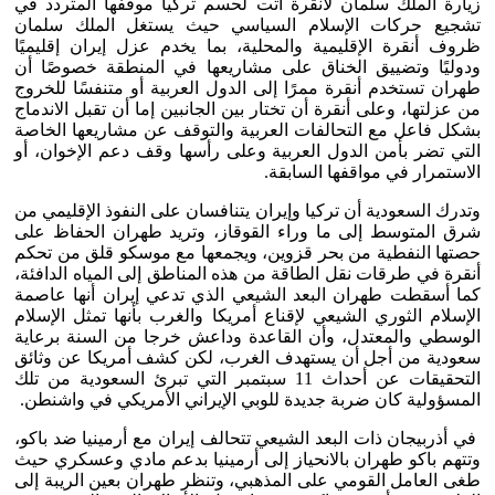
زيارة الملك سلمان لأنقرة أتت لحسم تركيا موقفها المتردد في
تشجيع حركات الإسلام السياسي حيث يستغل الملك سلمان
ظروف أنقرة الإقليمية والمحلية، بما يخدم عزل إيران إقليميًا
ودوليًا وتضييق الخناق على مشاريعها في المنطقة خصوصًا أن
طهران تستخدم أنقرة ممرًا إلى الدول العربية أو متنفسًا للخروج
من عزلتها، وعلى أنقرة أن تختار بين الجانبين إما أن تقبل الاندماج
بشكل فاعل مع التحالفات العربية والتوقف عن مشاريعها الخاصة
التي تضر بأمن الدول العربية وعلى رأسها وقف دعم الإخوان، أو
الاستمرار في مواقفها السابقة.
وتدرك السعودية أن تركيا وإيران يتنافسان على النفوذ الإقليمي من
شرق المتوسط إلى ما وراء القوقاز، وتريد طهران الحفاظ على
حصتها النفطية من بحر قزوين، ويجمعها مع موسكو قلق من تحكم
أنقرة في طرقات نقل الطاقة من هذه المناطق إلى المياه الدافئة،
كما أسقطت طهران البعد الشيعي الذي تدعي إيران أنها عاصمة
الإسلام الثوري الشيعي لإقناع أمريكا والغرب بأنها تمثل الإسلام
الوسطي والمعتدل، وأن القاعدة وداعش خرجا من السنة برعاية
سعودية من أجل أن يستهدف الغرب، لكن كشف أمريكا عن وثائق
التحقيقات عن أحداث 11 سبتمبر التي تبرئ السعودية من تلك
المسؤولية كان ضربة جديدة للوبي الإيراني الأمريكي في واشنطن.
في أذربيجان ذات البعد الشيعي تتحالف إيران مع أرمينيا ضد باكو،
وتتهم باكو طهران بالانحياز إلى أرمينيا بدعم مادي وعسكري حيث
طغى العامل القومي على المذهبي، وتنظر طهران بعين الريبة إلى