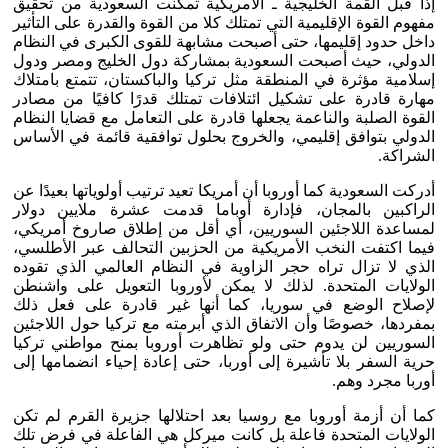
إذًا قبل القمة الخليجية ـ الأمريكية تمكنت السعودية من تحقيق
مفهوم القوة الإقليمية التي تمتلك كلا من القوة والقدرة على التأثير
داخل حدود إقليمها، حتى أصبحت مشابهة للقوى الكبرى في النظام
الدولي، حيث أصبحت السعودية بمشاركة دول الخليج ومصر ودول
إسلامية مؤثرة في المنطقة مثل تركيا والباكستان، تتمتع بامتلاك
مهارة قادرة على تشكيل ائتلافات تمتلك قدرًا كافيًا من مصادر
القوة الصلبة والناعمة يجعلها قادرة على التعامل مع قضايا النظام
الدولي بتوافق إقليمي، والخروج بحلول توافقية قائمة في الأساس
الشراكة.
أدركت السعودية كما أوروبا أن أمريكا تعيد ترتيب أولوياتها بعيدًا عن
الراكبين بالمجان، فإدارة أوباما قدمت عشرة ملايين دولار
لمساعدة اللاجئين السوريين، أي أقل من إطلاق صاروخ أمريكي،
فيما اكتفت النخب الأمريكية من الحزبين التحالف عبر الأطلسي،
الذي لا تزال تراه حجر الزاوية في النظام العالمي الذي تقوده
الولايات المتحدة. لذلك لا يمكن لأوروبا التعويل على واشنطن
لإصلاح الوضع في سوريا، كما أنها غير قادرة على فعل ذلك
بمفردها، خصوصًا وأن الاتفاق الذي أبرمته مع تركيا حول اللاجئين
السوريين لن يدوم حتى ولو تظاهرت أوروبا بمنح مواطني تركيا
حرية السفر بلا تأشيرة إلى أوربا، حتى إعادة إحياء انضمامها إلى
أوربا مجرد وهم.
كما أن أزمة أوروبا مع روسيا بعد احتلالها جزيرة القرم لم تكن
الولايات المتحدة فاعلة بل كانت ميركل هي الفاعلة في فرض تلك