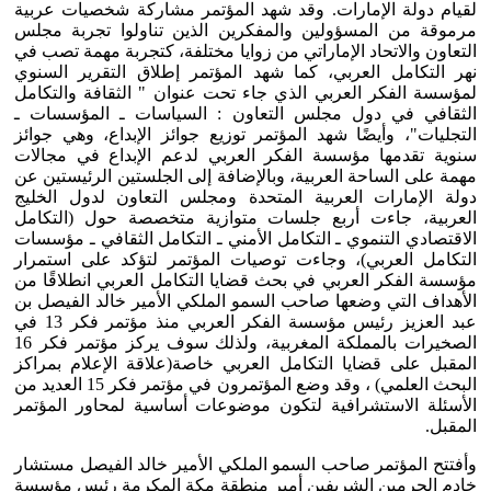
لقيام دولة الإمارات. وقد شهد المؤتمر مشاركة شخصيات عربية
مرموقة من المسؤولين والمفكرين الذين تناولوا تجربة مجلس
التعاون والاتحاد الإماراتي من زوايا مختلفة، كتجربة مهمة تصب في
نهر التكامل العربي، كما شهد المؤتمر إطلاق التقرير السنوي
لمؤسسة الفكر العربي الذي جاء تحت عنوان " الثقافة والتكامل
الثقافي في دول مجلس التعاون : السياسات ـ المؤسسات ـ
التجليات"، وأيضًا شهد المؤتمر توزيع جوائز الإبداع، وهي جوائز
سنوية تقدمها مؤسسة الفكر العربي لدعم الإبداع في مجالات
مهمة على الساحة العربية، وبالإضافة إلى الجلستين الرئيستين عن
دولة الإمارات العربية المتحدة ومجلس التعاون لدول الخليج
العربية، جاءت أربع جلسات متوازية متخصصة حول (التكامل
الاقتصادي التنموي ـ التكامل الأمني ـ التكامل الثقافي ـ مؤسسات
التكامل العربي)، وجاءت توصيات المؤتمر لتؤكد على استمرار
مؤسسة الفكر العربي في بحث قضايا التكامل العربي انطلاقًا من
الأهداف التي وضعها صاحب السمو الملكي الأمير خالد الفيصل بن
عبد العزيز رئيس مؤسسة الفكر العربي منذ مؤتمر فكر 13 في
الصخيرات بالمملكة المغربية، ولذلك سوف يركز مؤتمر فكر 16
المقبل على قضايا التكامل العربي خاصة(علاقة الإعلام بمراكز
البحث العلمي) ، وقد وضع المؤتمرون في مؤتمر فكر 15 العديد من
الأسئلة الاستشرافية لتكون موضوعات أساسية لمحاور المؤتمر
المقبل.
وأفتتح المؤتمر صاحب السمو الملكي الأمير خالد الفيصل مستشار
خادم الحرمين الشريفين أمير منطقة مكة المكرمة رئيس مؤسسة