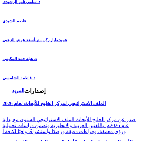
د. سامي ثامر الرشيدي
عاصم الشيدي
عميد طيار ركن ـ م .أسعد عوض الزعبي
د. هيله حمد المكيمي
د. فاطمة الشامسي
إصدارات
المزيد
الملف الاستراتيجي لمركز الخليج للأبحاث لعام 2026
صدر عن مركز الخليج للأبحاث الملف الاستراتيجي السنوي مع بداية
عام 2026م، باللغتين العربية والانجليزية وتضمن دراسات تحليلية
ورؤى معمقة، وقراءات دقيقة ورصدًا واستشرافًا وافيًا لكافة أ