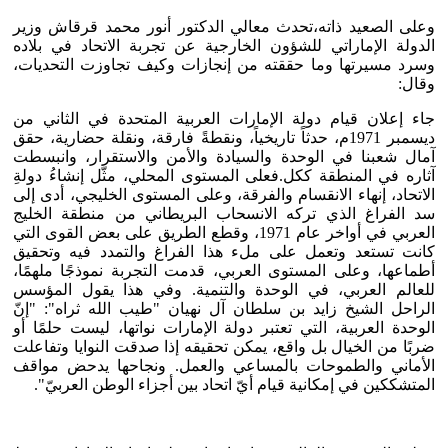
وعلى الصعيد ذاته،تحدث معالي الدكتور أنور محمد قرقاش وزير
الدولة الإماراتي للشؤون الخارجية عن تجربة الاتحاد في بلاده
وسرد مسيرتها وما حققته من إنجازات وكيف تجاوزت التحديات،
وقال:
جاء إعلان قيام دولة الإمارات العربية المتحدة في الثاني من
ديسمبر 1971م، حدثاً تاريخياً، ونقطةً فارقة، ونقلة حضارية، حقق
آمال شعبنا في الوحدة والسيادة والأمن والاستقرار، وانبسطت
آثاره في المنطقة ككل.فعلى المستوى المحلي، مثّل إنشاءُ دولةِ
الاتحاد، إنهاء الانقسام والفرقة، وعلى المستوى الخليجي، أدى إلى
سد الفراغ الذي تركه الانسحاب البريطاني من منطقة الخليج
العربي في أواخر عام 1971، وقطع الطريق على بعض القوى التي
كانت تستعد وتعمل على ملء هذا الفراغ والتمدد فيه وتحقيق
أطماعها، وعلى المستوى العربي، قدمت التجربة نموذجًا ملهمًا،
للعالم العربي، في الوحدة والتنمية. وفي هذا يقول المؤسس
الراحل الشيخ زايد بن سلطان آل نهيان "طيب الله ثراه": "إنّ
الوحدة العربية، التي تعتبر دولة الإمارات نواتها، ليست حلمًا أو
ضربًا من الخيال بل واقع، يمكن تحقيقه إذا صدقت النوايا وتفاعلت
الأماني والطموحات بالمساعي والعمل. ونجاحها يدحض مواقف
المتشككين في إمكانية قيام أيّ اتحاد بين أجزاء الوطن العربيّ".