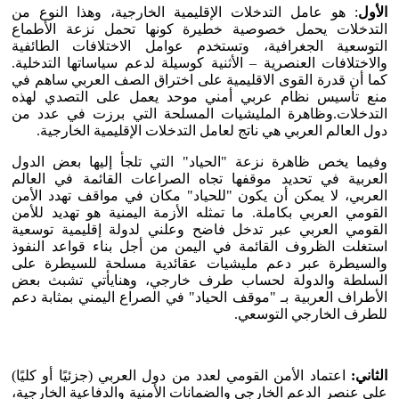
الأول
: هو عامل التدخلات الإقليمية الخارجية، وهذا النوع من
التدخلات يحمل خصوصية خطيرة كونها تحمل نزعة الأطماع
التوسعية الجغرافية، وتستخدم عوامل الاختلافات الطائفية
والاختلافات العنصرية – الأثنية كوسيلة لدعم سياساتها التدخلية.
كما أن قدرة القوى الاقليمية على اختراق الصف العربي ساهم في
منع تأسيس نظام عربي أمني موحد يعمل على التصدي لهذه
التدخلات.وظاهرة المليشيات المسلحة التي برزت في عدد من
دول العالم العربي هي ناتج لعامل التدخلات الإقليمية الخارجية.
وفيما يخص ظاهرة نزعة "الحياد" التي تلجأ إليها بعض الدول
العربية في تحديد موقفها تجاه الصراعات القائمة في العالم
العربي، لا يمكن أن يكون "للحياد" مكان في مواقف تهدد الأمن
القومي العربي بكاملة. ما تمثله الأزمة اليمنية هو تهديد للأمن
القومي العربي عبر تدخل فاضح وعلني لدولة إقليمية توسعية
استغلت الظروف القائمة في اليمن من أجل بناء قواعد النفوذ
والسيطرة عبر دعم مليشيات عقائدية مسلحة للسيطرة على
السلطة والدولة لحساب طرف خارجي، وهنايأتي تشبث بعض
الأطراف العربية بـ "موقف الحياد" في الصراع اليمني بمثابة دعم
للطرف الخارجي التوسعي.
الثاني:
اعتماد الأمن القومي لعدد من دول العربي (جزئيًا أو كليًا)
على عنصر الدعم الخارجي والضمانات الأمنية والدفاعية الخارجية،