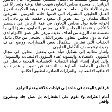
الزياني: إن مسيرة مجلس التعاون شهدت نقلة نوعية وتسارعًا في
وتيرة الأداء خلال العام الحالي في ضوء الرؤية الحكيمة لتعزيز
العمل الخليجي المشترك التي قدمها خادم الحرمين الشريفين
الملك سلمان بن عبد العزيز آل سعود ـ حفظه الله ورعاه ـ إلى
إخوانه قادة دول مجلس التعاون في قمة الرياض في ديسمبر
2015م، واعتمدها المجلس الأعلى لمجلس التعاون، مشيرًا إلى ما
تضمنته هذه الرؤية من أهداف عديدة تبرهن على عمق الالتزام لدى
قيادات دول مجلس التعاون بتعزيز الكيان الخليجي من خلال تذليل
العقبات التي تعترض استكمال بعض المسارات، ووضع أهداف
جديدة ترفع سقف التكامل الخليجي.
وأشار معاليه إلى تشكيل هيأة تعنى بتفعيل التعاون في مجال
الشؤون الاقتصادية والتنموية (هيأة الشؤون الاقتصادية والتنموية)،
وإلى إقرار إنشاء الهيأة القضائية الاقتصادية المعنية بالنظر في
الدعاوى المتعلقة بالمنازعات الناشئة عن تنفيذ أو عدم تنفيذ
الاتفاقية الاقتصادية، والقرارات الصادرة لتطبيق أحكامها.
قرقاش:
الوحدة في حاجة إلى قيادات خلاقة وعدم التراجع
أمام العثرات ولا تقوم على الشعارات بل عمل جاد ومشروع
واقعي