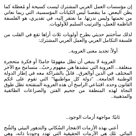
إن مؤسسات العمل العربي المشترك ليست كسيحة أو مُعطلة كما
يظن البعض. ما ينقصنا ليس الكيانات المؤسسية، التي ربما نعاني
من تخمتها وليس ندرتها. ما نفتقر إليه، في تقديري، هو الفلسفة
الناظمة للعمل، والترتيب السليم للأولويات.
لذلك سأختتم حديثي بطرح أولويات ثلاث أراها تقع في القلب من
فلسفة التكامل العربي والعمل العربي المشترك:
أولاً: تجديد معنى العروبة
..
العروبة لا ينبغي أن تظل مفهومًا جامدًا أو فكرة متحجرة
منغلقة... العروبة التي ننشدها هي مفهوم رحبٌ.. متسامح مع الآخر
المختلف في الدين أوالعرق.. قابلٌ بالشراكة معه في إطار الدولة
الوطنية الجامعة.. "دولة كل مواطنيها" التي تقوم على حُكم
القانون وحده. اقتناعي الراسخ أن هذه العروبة المنفتحة تظل طوق
النجاة لهذه المنطقة من جحيم الفتن والصراعات الطائفية
والمذهبية..
ثانيًا: مواجهة أزمات الوجود
..
أعني بهذه الأزمات الانفجار السُكاني والتدهور البيئي والشُح
المائي. تلك هي الأزمات الحقيقية التي تهدد وجودنا ذاته، وهي