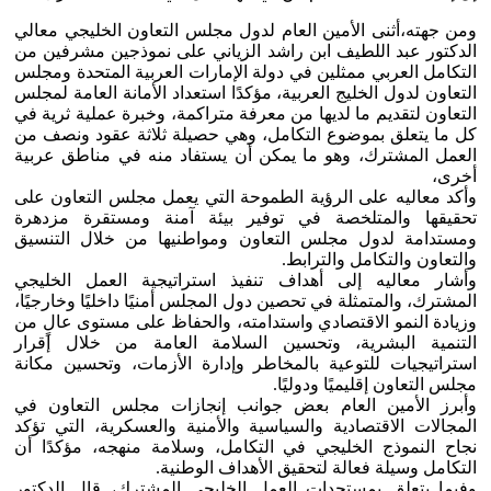
ومن جهته،أثنى الأمين العام لدول مجلس التعاون الخليجي معالي
الدكتور عبد اللطيف ابن راشد الزياني على نموذجين مشرفين من
التكامل العربي ممثلين في دولة الإمارات العربية المتحدة ومجلس
التعاون لدول الخليج العربية، مؤكدًا استعداد الأمانة العامة لمجلس
التعاون لتقديم ما لديها من معرفة متراكمة، وخبرة عملية ثرية في
كل ما يتعلق بموضوع التكامل، وهي حصيلة ثلاثة عقود ونصف من
العمل المشترك، وهو ما يمكن أن يستفاد منه في مناطق عربية
أخرى،
وأكد معاليه على الرؤية الطموحة التي يعمل مجلس التعاون على
تحقيقها والمتلخصة في توفير بيئة آمنة ومستقرة مزدهرة
ومستدامة لدول مجلس التعاون ومواطنيها من خلال التنسيق
والتعاون والتكامل والترابط.
وأشار معاليه إلى أهداف تنفيذ استراتيجية العمل الخليجي
المشترك، والمتمثلة في تحصين دول المجلس أمنيًا داخليًا وخارجيًا،
وزيادة النمو الاقتصادي واستدامته، والحفاظ على مستوى عالٍ من
التنمية البشرية، وتحسين السلامة العامة من خلال إقرار
استراتيجيات للتوعية بالمخاطر وإدارة الأزمات، وتحسين مكانة
مجلس التعاون إقليميًا ودوليًا.
وأبرز الأمين العام بعض جوانب إنجازات مجلس التعاون في
المجالات الاقتصادية والسياسية والأمنية والعسكرية، التي تؤكد
نجاح النموذج الخليجي في التكامل، وسلامة منهجه، مؤكدًا أن
التكامل وسيلة فعالة لتحقيق الأهداف الوطنية.
وفيما يتعلق بمستجدات العمل الخليجي المشترك، قال الدكتور