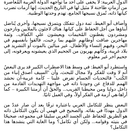
الدول العربية: لا يخفى على أحد ما تواجهه الدولة العربية المُعاصرة
من أزماتٍ طاحنة لا مثيل لها في التاريخ الحديث، إنها أزمات تضرب
كيانها ذاته، تُمزق نسيجها الجامع، تهدم وحدتها الوطنية.
وأضاف أبو الغيط، ثمة دول تتفكك ويتمزق نسيجها، وأخرى يُناضل
أبناؤها من أجل الحفاظ على كيانها. هناك لاجئون بالملايين ونازحون
ومشردون يقطنون المُخيمات ويعيشون على الكفاف.. وثمة
مهاجرين ضاقت أوطانهم عليهم بما رحبت، فألقوا بأنفسهم في
البحر، وفيهم النساء والأطفال، غير مبالين بالموت أو التشريد في
بلاد غريبة، وكأنهم يهربون من الجحيم الذي يعيشونه ويعرفونه، إلى
جحيم آخر غير معلوم.
واستطرد أبو الغيط: في وسط هذا الاضطراب الكبير قد يرى البعضُ
أنه لا وقت للفكر ولا مجال للبحث، وأن "السيف أصدق إنباء من
الكُتب" فالتحديات الجسام تفرض علينا – كأمة عربية-أن نحشد
الهمم للدفاع عن وجودنا ذاته في مواجهة التهديدات القادمة من
داخل دولنا ومن محيطنا القريب... والحقُ أن أزمتنا الكبيرة – كما
أراها-هي أزمة في الفكر أولاً، وفي العمل ثانيًا.
البعض ينظر للتكامل العربي باعتباره ترفًا بعد أن صار عددٌ من
الدول مهددًا في بقائه. والصحيح في فهمي أن يكون التكامل ذاته
هو الطريق للحفاظ على الجسد العربي سليمًا في مجموعه، صحيحًا
في بنيته وقوامه... ولكن أي تكامل؟ وما الغاية التي ينشدها هذا
التكامل؟