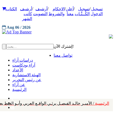
/
/
/
/
/
تسجيل
تسجيل
أعلن
الاحكام
أرشيف
أرشيف
الكتاب
الدخول
الكُــتَّـاب
معنا
والشروط
التصويت
كاتب
الشهر
Aug 06 / 2026
إشترك الآن!
تواصل معنا
دراسات آراء
آراء بودكاست
الأعداد
الهيئة الاستشارية
عن رئيس التحرير
عن آراء
الرئيسية
الرئيسية
/ الأميـر خالـد الفيصـل يرثـي الواقـع العربي وأبـو الغيط يعلـن برنامجه للجامعة "فكــر 15" : يستشــرف ا