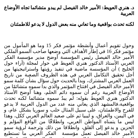
د. هنري العويط: الأمير خالد الفيصل لم يبدو متشائما تجاه الأوضاع
العربية
لكنه تحدث بواقعية وما تعاني منه بعض الدول لا يدعو للاطمئنان
وحول تقويم أعمال وأنشطة مؤتمر فكر 15 وما هو المأمول من
مؤتمر فكر 16 في إطار الأهداف التي وضعها صاحب السمو الملكي
الأمير خالد الفيصل رئيس المؤسسة أوضح مدير مؤسسة الفكر
العربي الأستاذ الدكتور هنري العويط في حوار لمجلة (آراء حول
الخليج ) أن المؤسسة ماضية في تنفيذ رؤيتها واستراتيجيتها من
أجل تحقيق التكامل العربي في هذه الظروف الصعبة من تاريخ
العمل العربي المشترك، وبدأ بالحديث حول سؤال بشأن كلمة سمو
الأمير خالد الفيصل في افتتاح المؤتمر والذي بدا سموه متشائمًا من
الأوضاع العربية رغم أن سموه دائم الحلم، وهنا أوضح الأستاذ
الدكتور هنري العويط بقوله: لم يبدُ سموه متشائما لكنه تحدث
بواقعية،فالمشهد الذي يعاني منه عدد من الدول العربية لا يدعو
للفرح والاطمئنان، على سبيل المثال حلب و سوريا بشكل عام، و
في اليمن، والعراق، و ليبيا ثم على صعيد العالم العربي ككل، وهذا
ليس ما يتمناه المواطن العربي، وانطلاقًًا من الواقع المؤلم و
الحزين و يدعو إلى القلق، وانطلاقا من ذلك وترجمة لرؤية سمو
الأمير خالد الفيصل تعمل مؤسسة الفكر العربي ما تستطيع