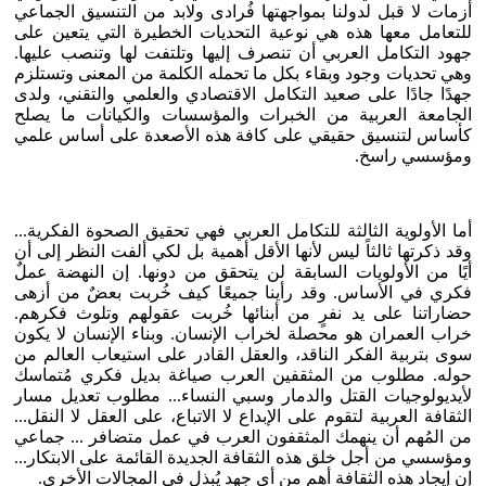
أزمات لا قبل لدولنا بمواجهتها فُرادى ولابد من التنسيق الجماعي
للتعامل معها هذه هي نوعية التحديات الخطيرة التي يتعين على
جهود التكامل العربي أن تنصرف إليها وتلتفت لها وتنصب عليها.
وهي تحديات وجود وبقاء بكل ما تحمله الكلمة من المعنى وتستلزم
جهدًا جادًا على صعيد التكامل الاقتصادي والعلمي والتقني، ولدى
الجامعة العربية من الخبرات والمؤسسات والكيانات ما يصلح
كأساس لتنسيق حقيقي على كافة هذه الأصعدة على أساس علمي
ومؤسسي راسخ.
أما الأولوية الثالثة للتكامل العربي فهي تحقيق الصحوة الفكرية...
وقد ذكرتها ثالثاً ليس لأنها الأقل أهمية بل لكي ألفت النظر إلى أن
أيًا من الأولويات السابقة لن يتحقق من دونها. إن النهضة عملٌ
فكري في الأساس. وقد رأينا جميعًا كيف خُربت بعضٌ من أزهى
حضاراتنا على يد نفرٍ من أبنائها خُربت عقولهم وتلوث فكرهم.
خراب العمران هو محصلة لخراب الإنسان. وبناء الإنسان لا يكون
سوى بتربية الفكر الناقد، والعقل القادر على استيعاب العالم من
حوله. مطلوب من المثقفين العرب صياغة بديل فكري مُتماسك
لأيديولوجيات القتل والدمار وسبي النساء... مطلوب تعديل مسار
الثقافة العربية لتقوم على الإبداع لا الاتباع، على العقل لا النقل...
من المُهم أن ينهمك المثقفون العرب في عمل متضافر ... جماعي
ومؤسسي من أجل خلق هذه الثقافة الجديدة القائمة على الابتكار...
إن إيجاد هذه الثقافة أهم من أي جهد يُبذل في المجالات الأخرى.