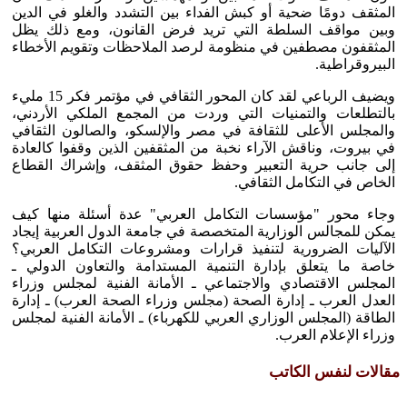
المثقف دومًا ضحية أو كبش الفداء بين التشدد والغلو في الدين
وبين مواقف السلطة التي تريد فرض القانون، ومع ذلك يظل
المثقفون مصطفين في منظومة لرصد الملاحظات وتقويم الأخطاء
البيروقراطية.
ويضيف الرباعي لقد كان المحور الثقافي في مؤتمر فكر 15 مليء
بالتطلعات والتمنيات التي وردت من المجمع الملكي الأردني،
والمجلس الأعلى للثقافة في مصر والإلسكو، والصالون الثقافي
في بيروت، وناقش الآراء نخبة من المثقفين الذين وقفوا كالعادة
إلى جانب حرية التعبير وحفظ حقوق المثقف، وإشراك القطاع
الخاص في التكامل الثقافي.
وجاء محور "مؤسسات التكامل العربي" عدة أسئلة منها كيف
يمكن للمجالس الوزارية المتخصصة في جامعة الدول العربية إيجاد
الآليات الضرورية لتنفيذ قرارات ومشروعات التكامل العربي؟
خاصة ما يتعلق بإدارة التنمية المستدامة والتعاون الدولي ـ
المجلس الاقتصادي والاجتماعي ـ الأمانة الفنية لمجلس وزراء
العدل العرب ـ إدارة الصحة (مجلس وزراء الصحة العرب) ـ إدارة
الطاقة (المجلس الوزاري العربي للكهرباء) ـ الأمانة الفنية لمجلس
وزراء الإعلام العرب.
مقالات لنفس الكاتب