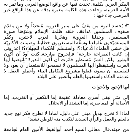
الفكر العربي بكلمة، تحدث فيها عن واقع الوضع العربي وما تمر به
الأمة العربية، وجاءت هذه الكلمة معبرة بدقة عن هذا الواقع غير
المرضي جاء فيها :
"لا يُحسد اليوم من يقفُ على منبرِ العروبةِ مُتحدثاً ولا من يتقدّم
صفوف المسلمين مُدافعًا، فلقد ظلمنا الإسلام وشوّهنا صورة
المسلمين، وخذلنا العروبة وهجّرنا العرب لاجئين، وكفّر
المستشيّخون عُلماءنا وسفّه المستغربون خطابنا، وصمتت الأكثريّة
هل خشي العلماء الأدعياء؟! واستسلم الحُكماء للجهلاء؟! اعذروني
إن كانت الصراحة جارحة" فالجروح صارخة..كنت أودّ أن أكون
البشير ولكن الشرّ مُستطير فآثرت أن أكون النذير!!".انهضوا أيها
العرب واستيقظوا أيها المسلمون لا تسمحوا للاستعمار أن يعود ولا
للتقسيم أن يسود، فعلوا مشروع التكامل البناء وأعملوا العقل لا
عدمتم الذكاء واستعينوا بالعلم والصبر على البلاء.
أيها الإخوة والأخوات
إلى متى نبقى أسرى معادلة عقيمة إما التكفير أو التغريب، إما
الأصالة أو المعاصرة، إما التشدد أو الانحلال.
لماذا لا نخرج ببديل مبني على دليل، لماذا لا نطرح فكر نهج جديد
بالعلم والعمل والرأي السديد لنكتب منه للوطن نشيد".
من جهته،قال معالي السيد أحمد أبوالغيط الأمين العام لجامعة