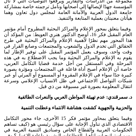
مجموعة من الدراسات والتقارير ويرفعوا التوصيات التي لا تأل
المؤسسة جهدًا لإيصالها إلى أصحابها ونأمل ترجمته خاصة بمشاركة
جامعة الدول العربية والأمانة العامة لمجلس دول تعاون وهما
هيأتان معنيتان بعملية المتابعة والتنفيذ.
وفيما يتعلق بمحور الإعلام والمراكز البحثية المطروح أمام مؤتمر
العام المقبل فكر 16، أوضح الدكتور هنري العويط: من المؤكد أن
هذا المحور مهم نظرًا لأهمية الإعلام والمراكز البحثية في طرح
الحقائق التي تخدم الدول والشعوب والمجتمعات وصانع القرار في
وقت واحد، وسوف يعمل المؤتمر المقبل على توفير الإطار لما
يقوم به الإعلام والمراكز البحثية وما يجب الاضطلاع به في هذه
المرحلة وفي المستقل من أجل خدمة قضايا التكامل العربي،
خاصة أن الإعلام أصبح أداة فاعلة في المجتمعات ومؤثرة بصورة
كبيرة جدًا سواء في الإعلام المقروء أو المسموع أو المرئي أو عبر
شبكات التواصل الاجتماعي في ظل الانسياب الإعلامي وسرعة
انتقال المعلومة بصورة غير مسبوقة من ذي قبل.
د. سمرقندي: عدم تهيئة المواطن العربي والنعرات الطائفية
والحزبية والجهوية كشفت هشاشة الانتماء وعطلت التنمية
وفيما يتعلق بمحاور مؤتمر فكر 15 الأخرى، جاء محور التكامل
الاقتصادي الذي تناول الإجابة على سؤال رئيسي هو (كيف تساهم
الحكومات العربية والقطاع الخاص وصناديق التنمية العربية في
رسم استراتيجيات لتأهيل القطاعات البشرية وإعادة الإعمار؟ وفي