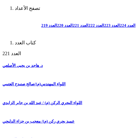
تصفح الأعداد
العدد 224
العدد 223
العدد 222
العدد 221
العدد 220
العدد 219
كتاب العدد
العدد 221
د. هاجد بن يحيى الأصلعي
اللواء المهندس(م)/صالح صنيدح العتيبي
اللواء البحري الركن (م) / عبد الله بن جابر الزايدي
عميد بحري ركن (م)/ معجب بن جزاء الدلبحي