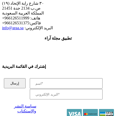
٣٠ شارع راية الإتحاد (١٩)
ص.ب 2134 جدة 21451
المملكة العربية السعودية
+هاتف: 966126511999
+فاكس:966126531375
:البريد الإلكتروني
info@araa.sa
تطبيق مجلة آراء
إشترك في القائمة البريدية
سياسة النشر
والإستكتاب
/ جميع الحقوق