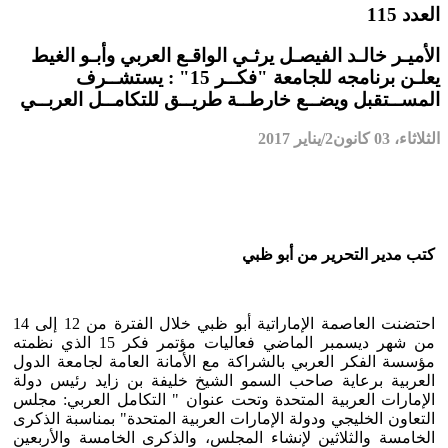
العدد 115
الأميـر خالـد الفيصـل يرثـي الواقـع العربي وأبـو الغيط
يعلـن برنامجه للجامعة "فكــر 15" : يستشــرف
المســتقبل ويضــع خارطــة طريــق للتكامــل العربــي
الثلاثاء، 03 كانون2/يناير 2017
كتب مدير التحرير من أبو ظبي
احتضنت العاصمة الإماراتية أبو ظبي خلال الفترة من 12 إلى 14
من شهر ديسمبر الماضي فعاليات مؤتمر فكر 15 الذي نظمته
مؤسسة الفكر العربي بالشراكة مع الأمانة العامة لجامعة الدول
العربية برعاية صاحب السمو الشيخ خليفة بن زايد رئيس دولة
الإمارات العربية المتحدة وتحت عنوان " التكامل العربي: مجلس
التعاون الخليجي ودولة الإمارات العربية المتحدة" بمناسبة الذكرى
الخامسة والثلاثين لإنشاء المجلس، والذكرى الخامسة والأربعين