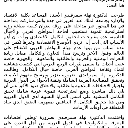
هذا الصدد
طرحت الدكتورة نهلة سمرقندي الأستاذ المساعد بكلية الاقتصاد
والإدارة بجامعة الملك عبد العزيز في جدة والتي شاركت بمداخلة
في هذا المحور عبر مداخلة على ورقة بعنوان كيفية صياغة رؤية
استراتيجية تنموية تستجيب لحاجة المواطن العربي والأجيال
القادمة، عدة مقترحات لتحقيق التكامل الاقتصادي ورأت أن أهم
الأسباب التي أدت إلى تردي الأوضاع الاقتصادية وغيرها تكمن في
عدة أسباب من بينها عدم تهيئة المواطن العربي للانفتاح على
العالم وقبول الآخر وترسخ مبدأ التعاون والتكامل مقابل زيادة
النعرات الوطنية والحزبية والطائفية والمذهبية والجهوية خاصة
عقب أحداث ما يسمى بثورات الربيع العربي التي كشفت هشاشة
انتماء وثقافة المواطن العربي خاصة حيال التكامل، وطالبت
الدكتورة نهلة سمرقندي بضرورة تعزيز وترسيخ مفهوم الانتماء،
وتحقيق المصالحة العربية الشاملة وتنقية الأجواء بين الدول العربية
واجتياز الاختلافات المذهبية والطائفية والانغلاق ضيق الأفق على أن
يلي ذلك مباشرة وضع استراتيجية تنموية عربية شاملة تحقق
التكامل المنشود على أسس المزايا النسبية لدى الدول العربية
ومن هنا يتحقق التكامل لا التنافس بمفهومه الضيق الذي ساد
المنطقة في أوقات الأزمات.
واختتمت الدكتورة نهلة سمرقندي بضرورة توطين اقتصادات
المعرفة والتكنولوجيا في الدول العربية من أجل القدرة على