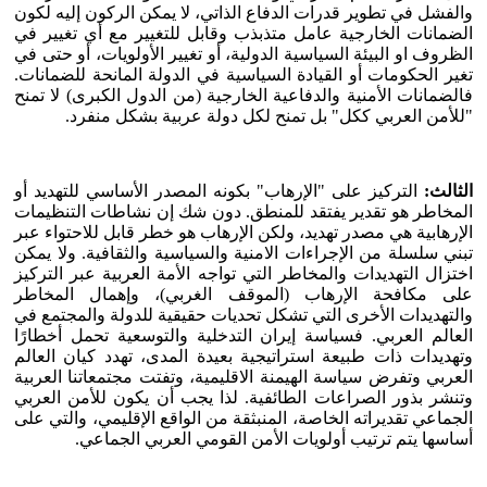
والفشل في تطوير قدرات الدفاع الذاتي، لا يمكن الركون إليه لكون
الضمانات الخارجية عامل متذبذب وقابل للتغيير مع أي تغيير في
الظروف او البيئة السياسية الدولية، أو تغيير الأولويات، أو حتى في
تغير الحكومات أو القيادة السياسية في الدولة المانحة للضمانات.
فالضمانات الأمنية والدفاعية الخارجية (من الدول الكبرى) لا تمنح
"للأمن العربي ككل" بل تمنح لكل دولة عربية بشكل منفرد.
الثالث:
التركيز على "الإرهاب" بكونه المصدر الأساسي للتهديد أو
المخاطر هو تقدير يفتقد للمنطق. دون شك إن نشاطات التنظيمات
الإرهابية هي مصدر تهديد، ولكن الإرهاب هو خطر قابل للاحتواء عبر
تبني سلسلة من الإجراءات الامنية والسياسية والثقافية. ولا يمكن
اختزال التهديدات والمخاطر التي تواجه الأمة العربية عبر التركيز
على مكافحة الإرهاب (الموقف الغربي)، وإهمال المخاطر
والتهديدات الأخرى التي تشكل تحديات حقيقية للدولة والمجتمع في
العالم العربي. فسياسة إيران التدخلية والتوسعية تحمل أخطارًا
وتهديدات ذات طبيعة استراتيجية بعيدة المدى، تهدد كيان العالم
العربي وتفرض سياسة الهيمنة الاقليمية، وتفتت مجتمعاتنا العربية
وتنشر بذور الصراعات الطائفية. لذا يجب أن يكون للأمن العربي
الجماعي تقديراته الخاصة، المنبثقة من الواقع الإقليمي، والتي على
أساسها يتم ترتيب أولويات الأمن القومي العربي الجماعي.