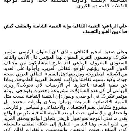
المنافسة الإقليمية والدولية المحتدمة حاليًا، وكذلك مواجهة
التكتلات الاقتصادية الكبرى.
علي الرباعي: التنمية الثقافية بوابة التنمية الشاملة والمثقف كبش
فداء بين الغلو والتعسف
وعلى صعيد المحور الثقافي والذي كان العنوان الرئيسي لمؤتمر
فكر 15، ومضمون التقرير السنوي لهذا المؤتمر، قال الأديب والناقد
السعودي المعروف الرباعي لقد طرح المشاركون من مختلف
الدول العربية رؤيتهم للواقع الثقافي العربي، وأجابوا على العديد
من الأسئلة المطروحة ومن بينها: هل الفضاء الثقافي العربي بصحة
جيدة، وكيف تسهم ثقافتنا وتواكب الخطط العربية الطموحة، وماذا
عن تنمية الثقافة باعتبارها أم الأرضيات لأي تحولات؟ ويرى
الرباعي أن كل هذه التساؤلات مشروعة وحضرت بقوة في أروقة
مؤتمر فكر 15 في أبو ظبي، ويقول: إن التنمية الثقافية ليست مثل
التنمية الاقتصادية المرتبطة بزمان ومكان وأدوات محددة، بل
مشروع متكامل يضم الاقتصادي والاجتماعي والسياسي والتاريخي
والحضاري والإنساني. حيث لم تعد التنمية الثقافية تكريس الواقع
بقدر ما تعني التوجه نحو تحول تاريخي يتجاوز الواقع ويحقق المزيد
من النفع العام، وهنا لابد من التطرق إلى علاقة المثقف بالسلطة
كون المثقف صوت المتعبين والمهمشين والفقراء، لذلك كان