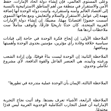
وعلى المستوى العالمي، فإن إنشاء دولة اتحاد الإمارات، حفظ
الأمن والاستقرار في منطقة من أهم المناطق الاستراتيجية بالنسبة
إلى اقتصاد العالم وأمنه واستقراره، وأثبتت دولة الوحدة أنها إضافة
مهمة إلى عوامل الاستقرار والسلام والتعايش، ومع نجاحها التنموي
أسست حضورًا اقتصاديًا مهمًا، مضيفًًا، إن إنشاء دولة الإمارات
العربية المتحدة، كان حدثًا تاريخيًا فارقًا، وأتوقف متأملاً ست
ملاحظات أردها هنا:
الملاحظة الأولى: إن إنجاح فكرة الوحدة في حاجة إلى قيادات
سياسية خلاقة وقادة رأي مؤثرين، مؤمنين بجدوى الوحدة وأهميتها
ومنافعها.
الملاحظة الثانية: إن الوحدة ليست بناءً فوقيًا، وإن إرادة الشعب
ورغبته وتأييده، هي العنصر الفاعل والقوة الدافعة، لأي مشروع
تكاملي وحدوي.
الملاحظة الثالثة، الإيمان بأن الوحدة عملية متدرجة في تطورها"
الملاحظة الرابعة، الأشياء تعرف بضدها. وقد أثبت نجاح التجربة
الإماراتية أن فشل التجارب التكاملية الوحدوية العربية ليس قدرًا
محتومًا.