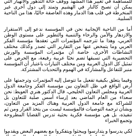
للمساهمة في تغيير هذا المشهد ووقف حالة التدهور والانهيار التي
يمكن أن تصبح كالنار في الهشيم وتمتد إلى دول أخرى غير
المنخرطة في قلب هذا الدمار وهذه العاصفة حاليًا، هذا من الناحية
السلبية.
أما من الناحية الإيجابية نحن في المؤسسة ندعو إلى الاستقرار
والازدهار والأمن والرخاء والتنمية والتطوير على مستوى الوطن
العربي، وهذا ما تترجمه المؤتمرات التي تعقدها مؤسسة الفكر
العربي وما يتمخض عنها من التقارير التي تصدر وكذلك مختلف
النشاطات الأخرى، خاصة أن مؤتمرات المؤسسة والورش
التحضيرية التي تسبقها تضم نخبًا عربية رفيعة، مع الحرص على
تمثيل كل الدول العربية ومن مختلف التيارات باعتبار أن المؤسسة
منبر للتفاعل والمشاركة في الهموم والتحديات المشتركة.
وفيما يتعلق بكيفية تفعيل ما تتوصل إليه المؤتمرات وترجمتها على
أرض الواقع في ظل التعاون بين مؤسسة الفكر وجامعة الدول
العربية ومجلس التعاون الخليجي، قال الدكتور هنري العويط: نحن
سعداء من العام الماضي بعد إرساء أسس صلبة للتعاون بل
للشراكة مع جامعة الدول العربية وهناك المزيد من التعاون،
وبشأن ترجمة التوصيات فالمؤسسة ليست من يتخذ القرار ومن ثم
تنفيذه، بل هي مؤسسة فكرية بحثية تدرس القضايا المطروحة
وتجمع الخبراء
لكي يدرسوا و يتدارسوا ويبحثوا ويتفكروا مع بعضهم البعض ويقدموا