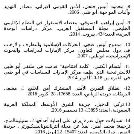
8- محمود أنيس فتحي، الأمن القومي الإيراني: مصادر التهديد
وآليات المواجهة، أبو ظبي، 2006.
9- أيمن إبراهيم الدسوقي، معضلة الاستقرار في النظام الإقليمي
الخليجي، مجلة المستقبل العربي، مركز دراسات الوحدة
العربية،العدد:434، بيروت، 2014.
10- ممدوح أنيس فتحي، الحركات الإسلامية والتطرف والإرهاب
في دول مجلس التعاون، مركز الإمارات للدراسات والبحوث
الإستراتيجية، ابوظبي، 2007.
11- أبتسام الكتبي، "كلمة افتتاحية" قدمت في ملتقى أبو ظبي
للاستراتيجية الذي نظمه مركز الإمارات للسياسات في أبو ظبي
في الفترة من 18-20 أكتوبر 2014.
12- انطلاق التمرين الأمني المشترك أمن الخليج 1، مشعي
البريكان، جريدة الرياض، العدد: 17658، 28 أكتوبر 2016.
13-تركي الدخيل، جريدة الشرق الأوسط، المملكة العربية
السعودية، العدد: 13895، 13 ديسمبر 2016.
14- تساؤلات حول قدرة إيران على إصابة أهدافها-2، ستيلينتالماج،
ترجمة: محمد أمين، نقلاً عن مجلة أنترناشونالسيكيورتي، جريدة
القبس، دولة الكويت، العدد: 15407، 22 إبريل 2016.