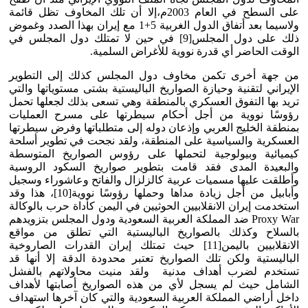
على السطح في العام 2003م،إلا أن تلك المخاوف تظل قائمة
ولاسيما بعد أتفاق الدول الغربية 5+1 مع إيران بهذا الصدد وغموض
ذلك على دول المجلس[9] في حين لا تمتلك دول المجلس في
الوقت الحاضر أي قدرة نووية للأغراض السلمية.
من جهة أخرى تكمن مخاوف دول المجلس كذلك إلى التطوير
الإيراني لتقنية وحيازة الصواريخ الباليستية بشتى مستوياتها والتي
تريد بها التفوق العسكري بالمنطقة وهي تسعى بذلك لجعلها تحمل
رؤوسًا نووية من أجل أحكام سيطرتها على مسرح العمليات
بمنطقة الخليج العربي وإذعان دوله إلى متطلباتها وفرض سيطرتها
العسكرية والسياسية على المنطقة، ولقد نجحت في تطوير أسلحة
كيميائية وبيولوجية لتحملها على رؤوس الصواريخ المتوسطة
والبعيدة المدى فقد قامت بتطوير صواريخ السكود الروسية
وأطلقت عليها مسميات عربية كالزلزال والفاتح وعاشوراء وسجيل
وأبابيل من أجل زيادة مداها وحملها رؤوسًا نووية[10]، هذا وقد
استخدمت إيران الانقلابيين الحوثيين في اليمن كأداة حرب بالوكالة
Proxy War ضد المملكة العربية السعودية ودول المجلس بتزويدهم
بالسلاح وكذلك بالصواريخ الباليستية التي تطلق من مواقع
الانقلابيين باليمن[11] حيث تمتلك إيران القدرات الصاروخية
الباليستية ولكن تلك الصواريخ تعتبر محدودة الدقة إلا أنها قد
تستخدم لضرب أهداف مدنية ولقد منيت محاولاتهم بالفشل
الشامل حيث لم يسجل لأي من هذه الصواريخ أصابتها لأهداف
داخل أراضي المملكة العربية السعودية والتي كان آخرها استهداف