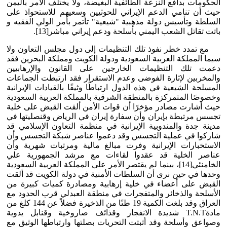
الحكومات بدافع النزعة الطائفية البغيضة، ولا يختلف الأمر باليمن
حيث أن تنامي الدعم الإيراني للحوثيين وسعيهم للاستحواذ على
السلطة وتأسيس دولة مذهبية "شيعية" تأتمر بأمر الولي الفقيه و
باتت تقاتل الشعب اليمني بأسلحة ودعم إيراني مباشر[13].
مع تمدد خطر نفوذ تلك التنظيمات إلى دول مجلس التعاون ولا
سيما المملكة العربية السعودية ودولة الكويت ومملكة البحرين فقد
دعمت تلك التنظيمات الخارجين على القانون والإرهابيين
والمخربين لإثارة الفوضى وعدم الاستقرار فقد ارتبطت الجماعات
المسلحة الشيعية في هذه الدول ارتباطًا وثيقًا بالقيادات الإيرانية
وخصوصًا المتمركزة بالمنطقة الشرقية بالمملكة العربية السعودية
حيث أشارت مصادر مؤخرًا أن قوات الأمن ألقت القبض على خلية
تجسس مرتبطة بإيران وأن سفارة إيران في الرياض وقنصليتها في
مدينة جدة والمندوبية الإيرانية في منظمة التعاون الإسلامي قد
شاركوا في عملية التجسس وقد دعموا عناصر شبكة التجسس وأن
الاستخبارات الإيرانية وفرت مبالغ مالية ومرتبات شهرية وأن
عناصر الخلية قد عقدوا لقاءات مع مرشد الجمهورية علي
الخامنئي[14]، بينما لم يقتصر الأمر على المملكة العربية السعودية
وحدها في حين نرى أن السلطات الأمنية في دولة الكويت قد ألقت
القبض على أعضاء في خلية إرهابية ومصادرة كميات كبيرة من
الأسلحة والذخائر والمتفجرات في منطقة العبدلي قرب الحدود مع
العراق وقد بلغت الكمية 19 طنًا من الذخيرة فضلاً عن 144 كلغ من
مادةT.N.T شديدة الانفجار وقذائف صاروخية وقنابل يدوية
وصواعق وأسلحة وقد أثبتت التحريات بصلتها وارتباطها الوثيق مع