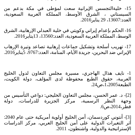
15- خليةالتجسس الإيرانية سعت لمؤطى في مكة بدعم من
السيستاني ، الشرق الأوسط، المملكة العربية السعودية،
العدد:13607، 29 يناير2016.
16- الحكم بإعدام إيراني وكويتي في خلية العبدلي الإرهابية، الشرق
الوسط، المملكة العربية السعودية، العدد:13560، 13يتاير2016.
17- تهريب أسلحة وتشكيل جماعات إرهابية تصاعد وتيرة الإرهاب
الإيراني ضد البحرين، جريدة الأيام، المنامة، العدد:9767، 5يناير2016.
1- نايف هذال الهاجري، مسيرة مجلس التعاون لدول الخليج
العربية، حقوق الطبع محفوظة لدى المؤلف، دولة الكويت،
الطبعة1،2005،ص24.
[2]- د. عمر الحسن، مجلس التعاون الخليجي: دواعي التأسيس من
وجهة النظر الرسمية، مركز الجزيرة للدراسات، دولة
قطر،2014،ص6.
[3]- أنتوني كوردسمان، أمن الخليج أولوية أمريكية حتى عام 2040:
أثر التغيرات الدولية على أمن الخليج العربي، مركز الدراسات
الإستراتيجية والدولية، واشنطون، 2011.