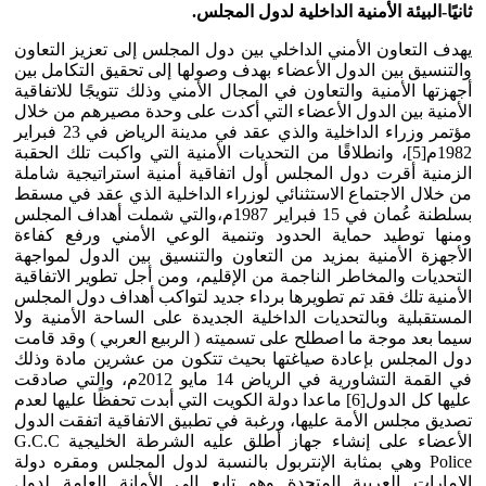
ثانيًا-البيئة الأمنية الداخلية لدول المجلس.
يهدف التعاون الأمني الداخلي بين دول المجلس إلى تعزيز التعاون
والتنسيق بين الدول الأعضاء بهدف وصولها إلى تحقيق التكامل بين
أجهزتها الأمنية والتعاون في المجال الأمني وذلك تتويجًا للاتفاقية
الأمنية بين الدول الأعضاء التي أكدت على وحدة مصيرهم من خلال
مؤتمر وزراء الداخلية والذي عقد في مدينة الرياض في 23 فبراير
1982م[5]، وانطلاقًا من التحديات الأمنية التي واكبت تلك الحقبة
الزمنية أقرت دول المجلس أول اتفاقية أمنية استراتيجية شاملة
من خلال الاجتماع الاستثنائي لوزراء الداخلية الذي عقد في مسقط
بسلطنة عُمان في 15 فبراير 1987م،والتي شملت أهداف المجلس
ومنها توطيد حماية الحدود وتنمية الوعي الأمني ورفع كفاءة
الأجهزة الأمنية بمزيد من التعاون والتنسيق بين الدول لمواجهة
التحديات والمخاطر الناجمة من الإقليم، ومن أجل تطوير الاتفاقية
الأمنية تلك فقد تم تطويرها برداء جديد لتواكب أهداف دول المجلس
المستقبلية وبالتحديات الداخلية الجديدة على الساحة الأمنية ولا
سيما بعد موجة ما اصطلح على تسميته ( الربيع العربي ) وقد قامت
دول المجلس بإعادة صياغتها بحيث تتكون من عشرين مادة وذلك
في القمة التشاورية في الرياض 14 مايو 2012م، والتي صادقت
عليها كل الدول[6] ماعدا دولة الكويت التي أبدت تحفظًا عليها لعدم
تصديق مجلس الأمة عليها، ورغبة في تطبيق الاتفاقية اتفقت الدول
الأعضاء على إنشاء جهاز أطلق عليه الشرطة الخليجية G.C.C
Police وهي بمثابة الإنتربول بالنسبة لدول المجلس ومقره دولة
الإمارات العربية المتحدة وهو تابع إلى الأمانة العامة لدول