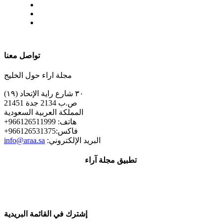
| تابعنا على
تواصل معنا
مجلة اراء حول الخليج
٣٠ شارع راية الإتحاد (١٩)
ص.ب 2134 جدة 21451
المملكة العربية السعودية
+هاتف: 966126511999
+فاكس:966126531375
:البريد الإلكتروني
info@araa.sa
تطبيق مجلة آراء
إشترك في القائمة البريدية