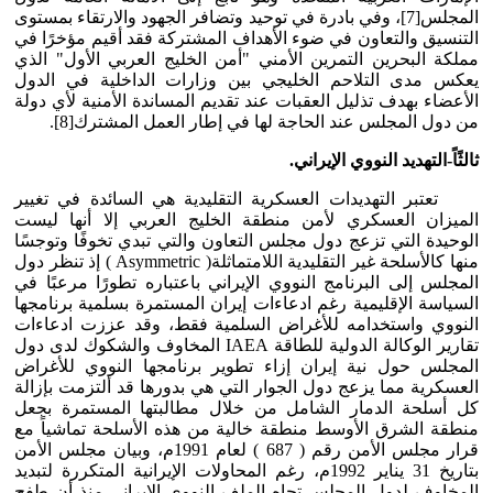
المجلس[7]، وفي بادرة في توحيد وتضافر الجهود والارتقاء بمستوى
التنسيق والتعاون في ضوء الأهداف المشتركة فقد أقيم مؤخرًا في
مملكة البحرين التمرين الأمني "أمن الخليج العربي الأول" الذي
يعكس مدى التلاحم الخليجي بين وزارات الداخلية في الدول
الأعضاء بهدف تذليل العقبات عند تقديم المساندة الأمنية لأي دولة
من دول المجلس عند الحاجة لها في إطار العمل المشترك[8].
ثالثًاً-التهديد النووي الإيراني.
تعتبر التهديدات العسكرية التقليدية هي السائدة في تغيير
الميزان العسكري لأمن منطقة الخليج العربي إلا أنها ليست
الوحيدة التي تزعج دول مجلس التعاون والتي تبدي تخوفًا وتوجسًا
منها كالأسلحة غير التقليدية اللامتماثلة( Asymmetric ) إذ تنظر دول
المجلس إلى البرنامج النووي الإيراني باعتباره تطورًا مرعبًا في
السياسة الإقليمية رغم ادعاءات إيران المستمرة بسلمية برنامجها
النووي واستخدامه للأغراض السلمية فقط، وقد عززت ادعاءات
تقارير الوكالة الدولية للطاقة IAEA المخاوف والشكوك لدى دول
المجلس حول نية إيران إزاء تطوير برنامجها النووي للأغراض
العسكرية مما يزعج دول الجوار التي هي بدورها قد ألتزمت بإزالة
كل أسلحة الدمار الشامل من خلال مطالبتها المستمرة بجعل
منطقة الشرق الأوسط منطقة خالية من هذه الأسلحة تماشياً مع
قرار مجلس الأمن رقم ( 687 ) لعام 1991م، وبيان مجلس الأمن
بتاريخ 31 يناير 1992م، رغم المحاولات الإيرانية المتكررة لتبديد
المخاوف لدول المجلس تجاه الملف النووي الإيراني منذ أن طفح