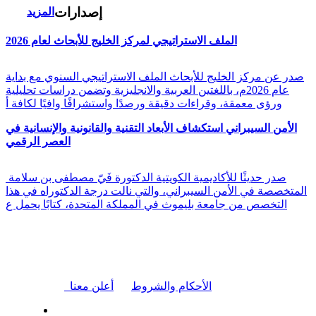
إصدارات
المزيد
الملف الاستراتيجي لمركز الخليج للأبحاث لعام 2026
صدر عن مركز الخليج للأبحاث الملف الاستراتيجي السنوي مع بداية
عام 2026م، باللغتين العربية والانجليزية وتضمن دراسات تحليلية
ورؤى معمقة، وقراءات دقيقة ورصدًا واستشرافًا وافيًا لكافة أ
الأمن السيبراني استكشاف الأبعاد التقنية والقانونية والإنسانية في
العصر الرقمي
صدر حديثًا للأكاديمية الكويتية الدكتورة فَيّ مصطفى بن سلامة
المتخصصة في الأمن السيبراني، والتي نالت درجة الدكتوراه في هذا
التخصص من جامعة بليموث في المملكة المتحدة، كتابًا يحمل ع
|
الأحكام والشروط
أعلن معنا