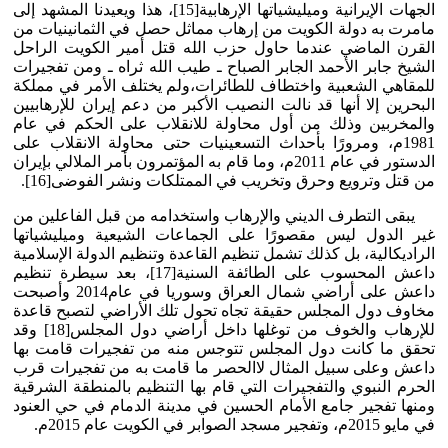
الجهات الإيرانية وميليشياتها الإرهابية[15]، هذا ويعيدنا المشهد إلى
مامرت به دولة الكويت من إرهاب مماثل حصل في الثمانينيات من
القرن الماضي عندما حاول حزب الله قتل أمير الكويت الراحل
الشيخ جابر الأحمد الجابر الصباح ـ طيب الله ثراه ـ ومن تفجيرات
للمقاهي الشعبية واختطاف للطائرات،ولم يختلف الأمر في مملكة
البحرين إلا أنها قد نالت النصيب الأكبر من دعم إيران للإرهابيين
والمخربين وذلك من أول محاولة للانقلاب على الحكم في عام
1981م، ومرورًا بأحداث التسعينيات حتى محاولة الانقلاب على
الدستور في عام 2011م، وما قام به المؤتمرون بأمر الملالي بإيران
من قتل وترويع وحرق وتخريب في الممتلكات ونشر الفوضى[16].
يبقى التطرف الديني والإرهاب واستخدامه من قبل الفاعلين من
غير الدول ليس مقصورًا على الجماعات الشيعية وميليشياتها
الراديكالية، بل كذلك تشمل تنظيم القاعدة وتنظيم الدولة الإسلامية
داعش المحسوب على الطائفة السنية[17]، بعد سيطرة تنظيم
داعش على أراضي شمال العراق وسوريا في عام2014 وأصبحت
مخاوف دول المجلس حقيقة تجاه تحول تلك الأراضي لتصبح قاعدة
للإرهاب والخوف من توغلها داخل أراضي دول المجلس[18] وقد
تحقق ما كانت دول المجلس تتوجس منه من تفجيرات قامت بها
داعش وعلى سبيل المثال لاالحصر ما قامت به من تفجيرات قرب
الحرم النبوي والتفجيرات التي قام بها التنظيم بالمنطقة الشرقية
ومنها تفجير جامع الأمام الحسين في مدينة الدمام في حي العنود
في مايو 2015م، وتفجير مسجد الصوابر في الكويت عام 2015م.