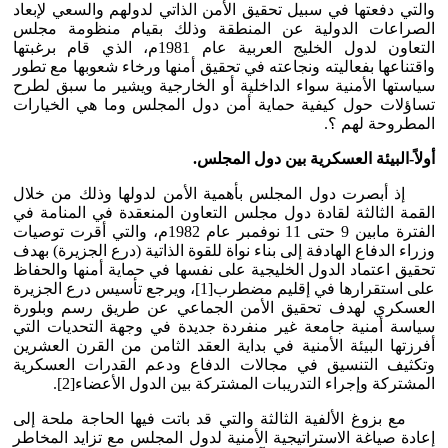
والتي دفعتها في سبيل تحقيق الأمن الذاتي لدولهم والسعي لإبعاد
الصراعات الدولية عن المنطقة وذلك بقيام منظومة مجلس
التعاون لدول الخليج العربية عام 1981م، الذي قام برغبتها
واقتناعها بفعاليته ونجاعته في تحقيق أمنها ورخاء شعوبها مع تطور
سياستها الأمنية سواء الداخلية أو الخارجية ويشير ما سبق لطرح
تساؤلات حول كيفية حماية أمن دول المجلس وما هي الخيارات
المطروحة لهم ؟.
أولاً-البيئة العسكرية بين دول المجلس.
إذ أبصرت دول المجلس بأهمية الأمن لدولها وذلك من خلال
القمة الثالثة لقادة دول مجلس التعاون المنعقدة في المنامة في
الفترة مابين 9 حتى 11 نوفمبر عام 1982م، والتي أقرت توصيات
وزراء الدفاع الهادفة إلى بناء نواة للقوة الذاتية (درع الجزيرة) بهدف
تحقيق اعتماد الدول الخليجية على نفسها في حماية أمنها والحفاظ
على استقرارها في إقليم مضطرب[1]، ويرجع تأسيس درع الجزيرة
العسكري لهدف تحقيق الأمن الجماعي عن طريق رسم وبلورة
سياسة أمنية جامعة غير منفردة جديدة في وجهة التحديات التي
أفرزتها البيئة الأمنية في بداية العقد الثامن من القرن العشرين
وتكثيف التنسيق في مجالات الدفاع ودعم القدرات العسكرية
المشتركة وإجراء التدريبات المشتركة بين الدول الأعضاء[2].
مع بزوغ الألفية الثالثة والتي قد باتت فيها الحاجة ملحة إلى
إعادة صياغة الاستراتيجية الأمنية لدول المجلس مع تزايد المخاطر