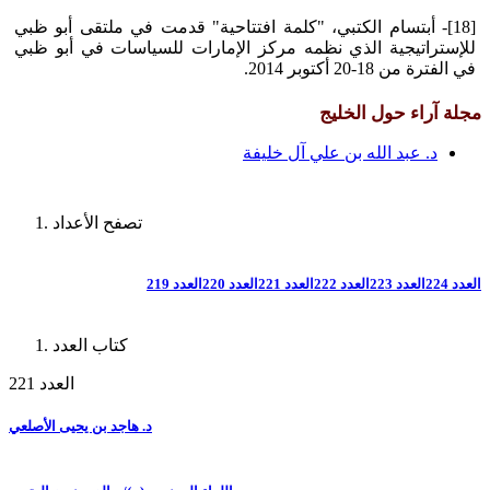
[18]- أبتسام الكتبي، "كلمة افتتاحية" قدمت في ملتقى أبو ظبي
للإستراتيجية الذي نظمه مركز الإمارات للسياسات في أبو ظبي
في الفترة من 18-20 أكتوبر 2014.
مجلة آراء حول الخليج
د. عبد الله بن علي آل خليفة
تصفح الأعداد
العدد 224
العدد 223
العدد 222
العدد 221
العدد 220
العدد 219
كتاب العدد
العدد 221
د. هاجد بن يحيى الأصلعي