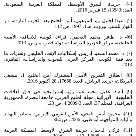
[4]- جريدة الشرق الأوسط، المملكة العربية السعودية،
العدد:13543، 15 فبراير 2016.
[5]- عبدا لجليل زيد المرهون، أمن الخليج بعد الحرب الباردة، دار
النهار للنشر، بيروت، ط1، 1997، ص 112
[6]- د. ظافر محمد العجمي، قراءة كويتية للاتفاقية الأمنية
الخليجية، مركز الجزيرة للدراسات، دولة قطر، مارس، 2013.
[7]- د. محمد السعيد إدريس، إشكاليات الإتحاد الخليجي وتحديات ما
بعد قمة الكويت، المركز العربي للبحوث والدراسات، القاهرة،
2013.
[8]- انطلاق التمرين الأمني المشترك أمن الخليج 1، مشعي
البريكان، جريدة الرياض، العدد: 17658، 28 أكتوبر 2016.
[9]- ا.م.د. عقيل محمد عبد، رؤية إستراتيجية في آفاق العلاقات
الخليجية – الإيرانية، مجلة الخليج العربي، جامعة البصرة، الجمهورية
العراقية، المجلد 37، العدد:3-4،2009، ص 23.
[10]- محمود أنيس فتحي، الأمن القومي الإيراني: مصادر التهديد
وآليات المواجهة، أبو ظبي، 2006، ص 364.
[11]- تركي الدخيل، جريدة الشرق الأوسط، المملكة العربية
السعودية، العدد: 13895، 13 ديسمبر 2016.