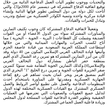
والتحديات ووجوب تطوير آليات العمل الدفاعية الذاتية من خلال
توقيع اتفاقية الدفاع المشتركة في ديسمبر عام 2000م[3]، والتي
أتاحت لكل دولة من دول المجلس تطوير قواتها الذاتية وإنشاء
قيادة مركزية واحده وتنمية الكوادر العسكرية من تسليح وتدريب
وتبادل للخبرات والقيادات.
وتفعيلاً لاتفاقية الدفاع المشتركة كان وجوب تكثيف التمارين
والمناورات المشتركة سواء بين الدول الأعضاء أو من القوات
الصديقة وشملت كل القطاعات ( البرية – الجوية – البحرية ) مما
أتاح لكسب الخبرات والمهارات الميدانية والتي من خلالها
استطاعت المملكة العربية السعودية من قيادة عاصفة الحزم
وأتبعها قيادة التحالف العربي الإسلامي المكون من 40 دولة وقد
كان من أبرز التمارين المشتركة هو تمرين رعد الشمال الذي أقيم
بمنطقة حفر الباطن بمشاركة دول التحالف العربي
والإسلامي[4]،وكذلك التمارين الجوية المقامة شبه سنويًا كتمرين
صقر الجزيرة للقوات الجوية و تمرين درع الخليج "1" البحري الذي
أقيم بمضيق هرمز وبحر عُمان بحيث تساهم في رفع كفاءة
الجهازية العسكرية ومقدرتها على المناورة باستخدام أحدث
المنظومات الدفاعية والعمل على تطبيع أواصر الروابط والعمل
العسكري المشترك مع القيادات العسكرية المختلفة لهذه الدول
لتذليل جميع العقوبات والصعوبات التي تعترضها في العمليات
الحقيقية وتطوير القدرة الدفاعية للقوات المسلحة لدول المجلس
وزيادة فاعلية العمل الجماعي المشترك.