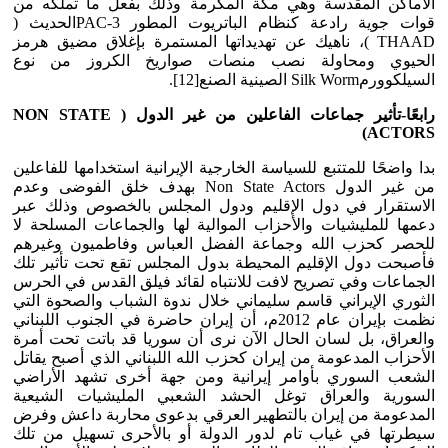
الأماكن المقدسة وهي مكة المكرمة وذلك بفعل ما تملكه من
قوات جوية رادعة كنظام الباتريوت المطور PAC-3الحديث (
THAAD )، ناهيك عن تهديداتها المستمرة بإغلاق مضيق هرمز
الحيوي ومحاولة نصب منصات صواريخ الكروز من نوع
السيلكوورمSilk Worm الصينية الصنع[12].
رابعًا-تأثير جماعات الفاعلين من غير الدول (
NON STATE
)
ACTORS
بدا واضحًا للمتتبع للسياسة الخارجية الإيرانية استخدامها للفاعلين
من غير الدول Non State Actors بهدف خلق الفوضى وعدم
الاستقرار في دول الإقليم ودول المجلس بالخصوص وذلك عبر
دعمها للمليشيات والأحزاب الموالية لها والجماعات المسلحة لا
للحصر كحزب الله وجماعة الفضل العباس وفاطميون وغيرهم
فأصبحت دول الإقليم المحيطة بدول المجلس تقع تحت تأثير تلك
الجماعات وفي تصريح لافت للانتباه لقائد فيلق القدس في الحرس
الثوري الإيراني قاسم سليماني خلال ندوة الشباب والصحوة التي
نظمت بإيران عام 2012م، أن إيران حاضرة في الجنوب اللبناني
والعراق، بل لسان الحال الآن نرى أن سوريا قد باتت تحت أمرة
الأحزاب المدعومة من إيران كحزب الله اللبناني الذي أصبح يقاتل
الشعب السوري بأوامر إيرانية ومن جهة أخرى تشهد الأراضي
السورية والعراق توغل الحشد الشعبي المليشيات الشيعية
المدعومة من إيران بالتطهير العرقي بدعوى محاربة داعش وفرض
سيطرتها في غياب تام لدور الدولة أو بالأحرى تسهيل من تلك