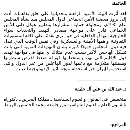
الخاتمة:
لقد أثرت البيئة الأمنية الراهنة وتحدياتها على خلق تفاهمات أدت
إلى بروز معضلة الأمن الجماعي لدول المجلس منذ نشأة المجلس
عام 1981م، ومحاولة حماية استقرارها وتطوير هيكل ذاتي للأمن
الجماعي قادر على مواجهة مصادر التهديد والتحديات سواء
الخارجية منها أو الداخلية في حين نرى تقدمًا على كافة المستويات
التعاونية وأهمها الأمنية والعسكرية وفي نفس الوقت الذي تبذل
فيه دول المجلس جهودًا كبيرة بشأن التهديدات النووية التي باتت
تشكل الهاجس الأكبر بسبب عدم امتلاك أي منها في مواجهة تهديد
دول الإقليم التي تهدد باستخدامها كورقة ضغط لفرض سيطرتها
وهيمنتها متلازمة مع دعمها لدور الفاعلين من غير الدول والتي
استخدمتها إيران خير استخدام نتيجة تأثير الإيديولوجية الدينية.
ـــــــــــــــــــــــــــــــــ
د. عبد الله بن علي آل خليفة
متخصص في القانون والعلوم السياسية ـ مملكة البحرين ـ دكتوراه
بالقانون العام والعلوم السياسية من جامعة محمد الخامس بالرباط
المراجع: