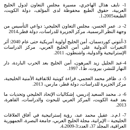
1- نايف هذال الهاجري، مسيرة مجلس التعاون لدول الخليج
العربية، حقوق الطبع محفوظة لدى المؤلف، دولة الكويت،
الطبعة1،2005.
2- د. عمر الحسن، مجلس التعاون الخليجي: دواعي التأسيس من
وجهة النظر الرسمية، مركز الجزيرة للدراسات، دولة قطر،2014
3-أنتوني كوردسمان، أمن الخليج أولوية أمريكية حتى عام 2040: أثر
التغيرات الدولية على أمن الخليج العربي، مركز الدراسات
الإستراتيجية والدولية، واشنطون، 2011.
4-عبد الجليل زيد المرهون، أمن الخليج بعد الحرب الباردة، دار
النهار للنشر، بيروت، ط1، 1997.
5- د. ظافر محمد العجمي، قراءة كويتية للاتفاقية الأمنية الخليجية،
مركز الجزيرة للدراسات، دولة قطر، مارس، 2013.
6- د. محمد السعيد إدريس، إشكاليات الإتحاد الخليجي وتحديات ما
بعد قمة الكويت، المركز العربي للبحوث والدراسات، القاهرة،
2013.
7- ا.م.د. عقيل محمد عبد، رؤية إستراتيجية في آفاق العلاقات
الخليجية – الإيرانية، مجلة الخليج العربي، جامعة البصرة، الجمهورية
العراقية، المجلد 37، العدد:3-4،2009.