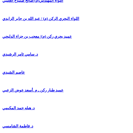
اللواء المهندس(م)/صالح صنيدح العتيبي
اللواء البحري الركن (م) / عبد الله بن جابر الزايدي
عميد بحري ركن (م)/ معجب بن جزاء الدلبحي
د. سامي ثامر الرشيدي
عاصم الشيدي
عميد طيار ركن ـ م .أسعد عوض الزعبي
د. هيله حمد المكيمي
د. فاطمة الشامسي