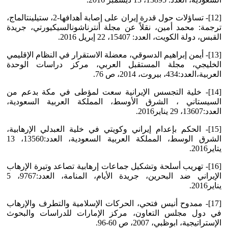
[12]- تساؤلات حول قدرة إيران على إصابة أهدافها-2، ستيلينتالماج،
ترجمة: محمد أمين، نقلاً عن مجلة أنترناشونالسيكيورتي، جريدة
القبس، دولة الكويت، العدد: 15407، 22 إبريل 2016.
[13]- أيمن إبراهيم الدسوقي، معضلة الاستقرار في النظام الإقليمي
الخليجي، مجلة المستقبل العربي، مركز دراسات الوحدة
العربية،العدد:434، بيروت، 2014، ص 76.
[14]- خلية التجسس الإيرانية سعت لمؤطى في مكة بدعم من
السيستاني ، الشرق الأوسط، المملكة العربية السعودية،
العدد:13607، 29 يناير2016.
[15]- الحكم بإعدام إيراني وكويتي في خلية العبدلي الإرهابية،
الشرق الوسط، المملكة العربية السعودية، العدد:13560، 13
يتاير2016.
[16]- تهريب أسلحة وتشكيل جماعات إرهابية تصاعد وتيرة الإرهاب
الإيراني ضد البحرين، جريدة الأيام، المنامة، العدد:9767، 5
يناير2016.
[17]- ممدوح أنيس فتحي، الحركات الإسلامية والتطرف والإرهاب
في دول مجلس التعاون، مركز الإمارات للدراسات والبحوث
الإستراتيجية، ابوظبي، 2007، ص 60-96.