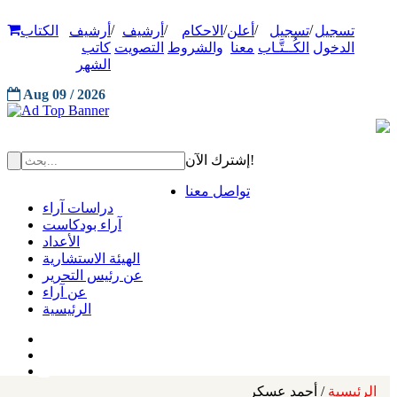
/
/
/
/
/
تسجيل
تسجيل
أعلن
الاحكام
أرشيف
أرشيف
الكتاب
الدخول
الكُــتَّـاب
معنا
والشروط
التصويت
كاتب
الشهر
Aug 09 / 2026
إشترك الآن!
تواصل معنا
دراسات آراء
آراء بودكاست
الأعداد
الهيئة الاستشارية
عن رئيس التحرير
عن آراء
الرئيسية
الرئيسية
/ أحمد عسكر