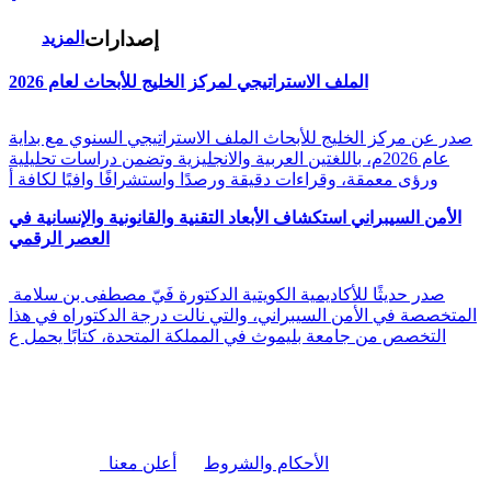
إصدارات
المزيد
الملف الاستراتيجي لمركز الخليج للأبحاث لعام 2026
صدر عن مركز الخليج للأبحاث الملف الاستراتيجي السنوي مع بداية
عام 2026م، باللغتين العربية والانجليزية وتضمن دراسات تحليلية
ورؤى معمقة، وقراءات دقيقة ورصدًا واستشرافًا وافيًا لكافة أ
الأمن السيبراني استكشاف الأبعاد التقنية والقانونية والإنسانية في
العصر الرقمي
صدر حديثًا للأكاديمية الكويتية الدكتورة فَيّ مصطفى بن سلامة
المتخصصة في الأمن السيبراني، والتي نالت درجة الدكتوراه في هذا
التخصص من جامعة بليموث في المملكة المتحدة، كتابًا يحمل ع
|
الأحكام والشروط
أعلن معنا