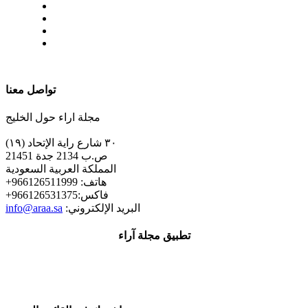
| تابعنا على
تواصل معنا
مجلة اراء حول الخليج
٣٠ شارع راية الإتحاد (١٩)
ص.ب 2134 جدة 21451
المملكة العربية السعودية
+هاتف: 966126511999
+فاكس:966126531375
:البريد الإلكتروني
info@araa.sa
تطبيق مجلة آراء