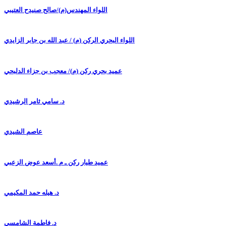
اللواء المهندس(م)/صالح صنيدح العتيبي
اللواء البحري الركن (م) / عبد الله بن جابر الزايدي
عميد بحري ركن (م)/ معجب بن جزاء الدلبحي
د. سامي ثامر الرشيدي
عاصم الشيدي
عميد طيار ركن ـ م .أسعد عوض الزعبي
د. هيله حمد المكيمي
د. فاطمة الشامسي