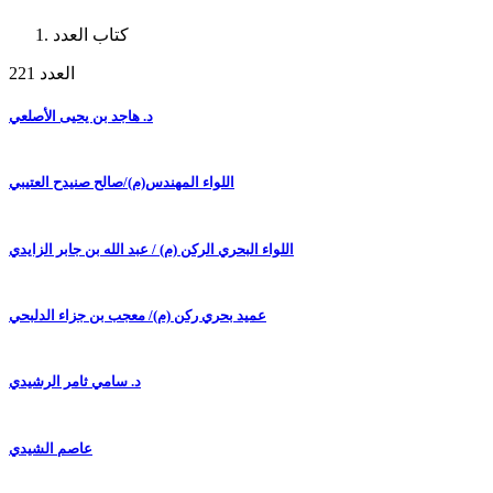
كتاب العدد
العدد 221
د. هاجد بن يحيى الأصلعي
اللواء المهندس(م)/صالح صنيدح العتيبي
اللواء البحري الركن (م) / عبد الله بن جابر الزايدي
عميد بحري ركن (م)/ معجب بن جزاء الدلبحي
د. سامي ثامر الرشيدي
عاصم الشيدي