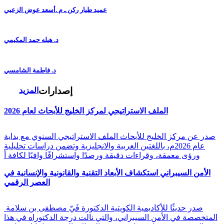
عميد طيار ركن ـ م .أسعد عوض الزعبي
د. هيله حمد المكيمي
د. فاطمة الشامسي
إصدارات
المزيد
الملف الاستراتيجي لمركز الخليج للأبحاث لعام 2026
صدر عن مركز الخليج للأبحاث الملف الاستراتيجي السنوي مع بداية
عام 2026م، باللغتين العربية والانجليزية وتضمن دراسات تحليلية
ورؤى معمقة، وقراءات دقيقة ورصدًا واستشرافًا وافيًا لكافة أ
الأمن السيبراني استكشاف الأبعاد التقنية والقانونية والإنسانية في
العصر الرقمي
صدر حديثًا للأكاديمية الكويتية الدكتورة فَيّ مصطفى بن سلامة
المتخصصة في الأمن السيبراني، والتي نالت درجة الدكتوراه في هذا