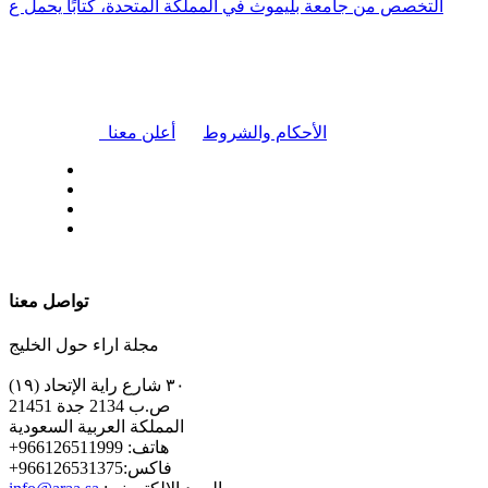
التخصص من جامعة بليموث في المملكة المتحدة، كتابًا يحمل ع
|
الأحكام والشروط
أعلن معنا
| تابعنا على
تواصل معنا
مجلة اراء حول الخليج
٣٠ شارع راية الإتحاد (١٩)
ص.ب 2134 جدة 21451
المملكة العربية السعودية
+هاتف: 966126511999
+فاكس:966126531375