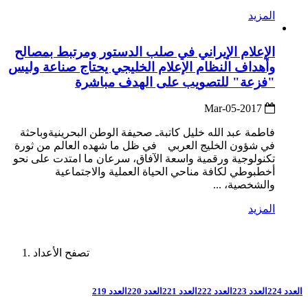
المزيد
الإعلام الإيراني في صلب الدستور ومرتبط بمصالح
وأهداف النظام الإعلام الخليجي يحتاج صناعة وليس
"فزعة" للتصويب على الهدف مباشرة
2017-Mar-05
فاطمة عبد الله خليل كاتبةـ صحيفة الوطن البحرينيةوباحثة
في شؤون الخليج العربي في ظل ما شهده العالم من ثورة
تكنولوجية ورقمية واسعة الآفاق، سرعان ما امتدت على نحو
أخطبوطي لكافة مناحي الحياة العملية والاجتماعية
والشخصية، ...
المزيد
تصفح الأعداد
العدد 224
العدد 223
العدد 222
العدد 221
العدد 220
العدد 219