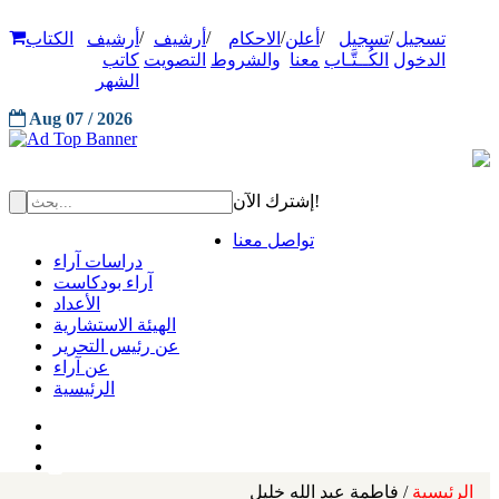
/
/
/
/
/
تسجيل
تسجيل
أعلن
الاحكام
أرشيف
أرشيف
الكتاب
الدخول
الكُــتَّـاب
معنا
والشروط
التصويت
كاتب
الشهر
Aug 07 / 2026
إشترك الآن!
تواصل معنا
دراسات آراء
آراء بودكاست
الأعداد
الهيئة الاستشارية
عن رئيس التحرير
عن آراء
الرئيسية
الرئيسية
/ فاطمة عبد الله خليل