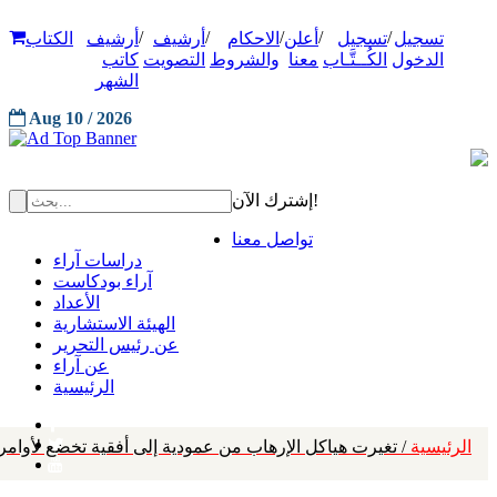
/
/
/
/
/
تسجيل
تسجيل
أعلن
الاحكام
أرشيف
أرشيف
الكتاب
الدخول
الكُــتَّـاب
معنا
والشروط
التصويت
كاتب
الشهر
Aug 10 / 2026
إشترك الآن!
تواصل معنا
دراسات آراء
آراء بودكاست
الأعداد
الهيئة الاستشارية
عن رئيس التحرير
عن آراء
الرئيسية
الرئيسية
/ تغيرت هياكل الإرهاب من عمودية إلى أفقية تخضع لأوامر