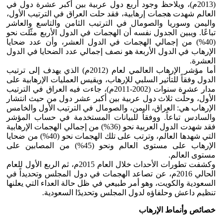
(2013م)، ويلاحظ وجود أربع دول عربية بين أكبر عشرة دول في
العالم شهدت هجمات إرهابية، فقد حلت العراق في الترتيب الأول،
واليمن وسوريا والصومال في الترتيب الثامن والتاسع والعاشر
تباعًا. ويبين الجدول نفسه أن الهجمات في الدول الأربع مثّلت نحو
(40%) من إجمالي الهجمات في الدول العشر، وأن عدد ضحايا
الإرهاب في الدول الأربعة هو نصف إجمالي عدد الضحايا في الدول
العشرة.
أما مؤشر الإرهاب العالمي لعام (2012م) الذي يهدف إلى ترتيب
الدول وفقاً للتأثير السلبي للإرهاب، ويقيس العمليات الإرهابية على
مدار عشرة سنوات (2002-2011م)، جاءت فيه العراق في الترتيب
الأول، وحلّت ثلاث دول عربية بين أكبر عشر دول من حيث انتشار
الإرهاب هي: العراق، اليمن، والصومال في الترتيب الأول والخامس
والسادس تباعاً. ووفقاً للبيانات المستخدمة في حساب المؤشر
فقد شهدت الدول العربية نحو (36%) من إجمالي الهجمات الإرهابية
التي شهدها العالم، وترتب على تلك الهجمات نحو (40%) من ضحايا
الإرهاب على مستوى العالم ونحو (45%) من المصابين على
مستوى العالم.
وكشفت تطورات الأحداث خلال العام 2015م، ثم الربع الأول للعام
الحالي 2016م، عن تصاعد الهجمات في دول المجلس وتحديداً في
السعودية والكويت، وهو أمر طبيعي في ظل حالة العداء التي يعلنها
تنظيم داعش وحلفاؤه لدول المجلس وتحديدًا السعودية.
خصائص وأنماط الإرهاب