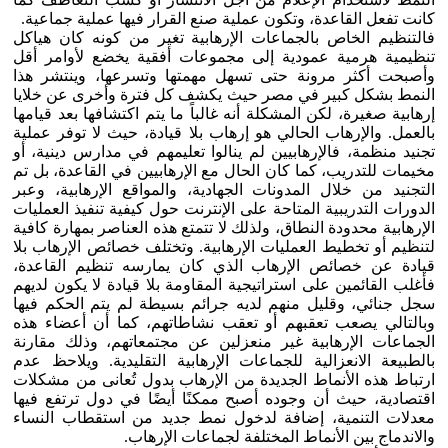
كانت تفعل القاعدة، وتكون عملية صنع القرار فيها عملية جماعية.
فالتنظيم الخاص بالجماعات الإرهابية تغير من كونه كان هياكل
تنظيمية هرمية عمودية إلى مجموعات أفقية يخضع لأوامر أقل
وأصبحت أكثر مرونة حتى تسهل مهمتها وتسرعها، وينتشر هذا
النمط بشكل كبير في مصر حيث يكشف كل فترة وأخرى عن خلايا
إرهابية صغيرة، لكن المشكلة أنه غالباً ما يتم اكتشافها بعد قيامها
بالعمل. والإرهاب الحالي هو إرهاب بلا قيادة، حيث لا توفر عملية
تجنيد منظمة، فالإرهابيين لم ينالوا تعليمهم في مدارس دينية، أو
مخيمات للتدريب، كما كان الحال مع الإرهابيين في القاعدة، بل تم
التجنيد من خلال المدونات الجهادية، والمواقع الإرهابية، وعبر
الدورات التدريبية المتاحة على الإنترنت حول كيفية تنفيذ العمليات
الإرهابية محدودة النطاق، ولذلك لا تتمتع هذه العناصر بمهارة كافية
لتنظيم أو تخطيط العمليات الإرهابية. وتختلف خصائص الإرهاب بلا
قيادة عن خصائص الإرهاب الذي كان يمارسه تنظيم القاعدة،
فأغلب القائمين على استراتيجية المقاومة بلا قيادة لا يكون لديهم
سجل جنائي، وقليل منهم لديه جرائم بسيطة لم يتم الحكم فيها
وبالتالي يصعب تعقبهم أو تعقب نشاطاتهم، كما أن أعضاء هذه
الجماعات الإرهابية غير منعزلين عن مجتمعاتهم، وذلك مقارنة
بالطبيعة الانعزالية للجماعات الإرهابية التقليدية. ويلاحظ عدم
ارتباط هذه الأنماط الجديدة من الإرهاب بدول تُعانى من مشكلات
اقتصادية، حيث أن وجوده أصبح ممكنًا أيضًا في دول ترتفع فيها
معدلات التنمية، إضافة لدخول نمط جديد من استقطاب النساء
والاندماج بين الأنماط المختلفة لجماعات الإرهاب.