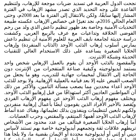
نجحت الدول العربية في تسديد ضربات موجعة للإرهاب، ولتنظيم
القاعدة على وجه التحديد الذي تصدر مشهد الإرهاب في الفترة
المشار إليها سابقًا، ولكن بالانتقال إلى الفترة ما بعد 2008م، وحتى
العام الحالي 2016م، نجد تغيرًا في خصائص الإرهاب عكسته طبيعة
التحديات الأمنية وخاصة بعد ظهور تنظيم داعش الذي ولد من رحم
الفوضى الخلاقة وتداعيات مع عرف بالربيع العربي. وكشفت
دراسة حديثة لجامعة نايف العربية للعلوم الأمنية أن تنظيم داعش
يمارس أسلوب إرهاب الذئب الأوحد (الذئاب المنفردة) وإرهاب
الخلايا الصغيرة يساعده على ذلك الاستخدام العالي للتقنيات
الحديثة وشبكة الانترنت.
والمقصود بالذئب الأوحد أن يقوم بالعمل الإرهابي شخص واحد
يستمد أيديولوجيته وكيفية صناعة المتفجرات من الإنترنت دون
الحاجة إلى الانتقال لمخيمات جهادية للتدريب، وهو ما يجعل من
الصعب القبض عليه إلا بعد قيامه بالعملية الإرهابية. ولا يوجد للذئب
الأوحد أعداء محددين مما يصعب مسألة التأمين، والأكثر من ذلك
أن المواطنين العاديين أكثر استهدافًا من قبل إرهابيو الذئب الأوحد.
ويختلف مفهوم إرهاب الذئب الأوحد عن مفهوم الإرهاب الفردي
ويُقصد بالأخير الأفراد الذين يقومون أيضًا بأعمال إرهابية منفردين
ولكنهم تابعين لتنظيمات وينفذون بذلك تعليماتها، وهناك عدة أنماط
لإرهاب الذئب الأوحد أهمها: المنتقم، والمقتص، وحرب العصابات.
أما إرهاب الخلايا الصغيرة فيتألف من عدد محدود من الأشخاص
تربطهم علاقات ثقة وتجمعهم أيديولوجية خاصة بهم تستند لأساس
ديني أو إثني أو أيديولوجية محددة أو الإيمان بقضية ما، ولا يلجأ هذا
النمط لاستخدام الإعلام من أجل الانتشار أو كسب التعاطف كما