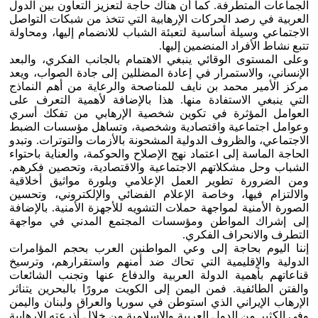
الجماعات المتطرفة. كما أن هناك حاجة لتعزيز التعاون بين الدول
العربية في رصد الحركات الإرهابية التي تتخذ من شبكات التواصل
الاجتماعي وسيلة أساسية لتعبئة الشباب للانضمام إليها، ومحاولة
تتبع نشاط الأفراد المنضمين إليها.
وعلى المستوى الوقائي ينبغي الاهتمام بالجانب الفكري، والبعد
الإنساني، والاستمرار في إعادة المضللين إلى جادة الصواب، ويعد
مركز الأمير محمد بن نايف للمناصحة والرعاية من أهم النماذج
التي ينبغي الاستفادة منها. هذا بالإضافة لأهمية التعرف على
العوامل المؤثرة في تكوين شخصية الإرهابي من تفكك أسري
وعوامل اجتماعية واقتصادية وشخصية، وتساهل مؤسسات الضبط
الاجتماعي، والظروف الدولية المشحونة بالأزمات والتوترات. وتبدو
الحاجة الماسة إلى اعتماد نهج الإصلاح والحوكمة، والعناية باحتواء
الشباب وحل مشكلاتهم الاجتماعية والاقتصادية، وتحصين فكرهم.
ومن الضرورة تطوير العمل الإعلامي وبلورة مواثيق أخلاقية
والالتزام فيها، وخاصة الإعلام الفضائي والإلكتروني، وتحسين
الصورة الأمنية لمواجهة حملات التشويه للأجهزة الأمنية. بالإضافة
إلى إشراك المواطن ومؤسسات المجتمع المدني في مواجهة
التطرف والانحراف الفكري.
إننا اليوم بحاجة إلى وعي المواطنين العرب بحجم المؤامرات
الدولية والإقليمية التي تحاك ضد أمنهم واستقرارهم، وترسيخ
قناعاتهم بأهمية الدولة العربية والدفاع عنها وتجنب الشائعات
والفتن الطائفية. فمن اليمن إلى الكويت مرورًا بالبحرين يتناثر
الإرهاب الإيراني الذي استوطن في سوريا والعراق ولبنان واليمن
وفى الكثير من الدول العربية والإسلامية من خلال أذرعته الإرهابية