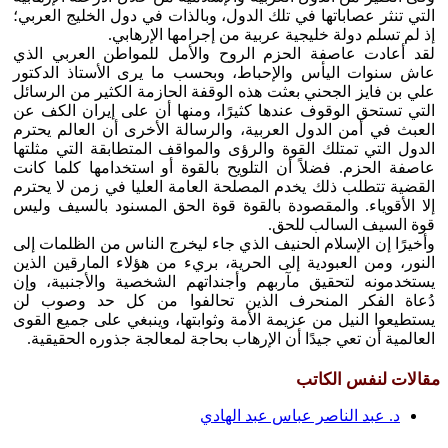
التي تنثر عصاباتها في تلك الدول، وبالذات في دول الخليج العربي؛
إذ لم تسلم دولة خليجية عربية من إجرامها الإرهابي.
لقد أعادت عاصفة الحزم الروح والأمل للمواطن العربي الذي
عاش سنوات اليأس والإحباط، وبحسب ما يرى الأستاذ الدكتور
علي بن فايز الجحني بعثت هذه الوقفة الحازمة الكثير من الرسائل
التي تستحق الوقوف عندها كثيرًا، ومنها أن على إيران الكف عن
العبث في أمن الدول العربية، والرسالة الأخرى أن العالم يحترم
الدول التي تمتلك القوة والرؤى والمواقف المتطابقة التي مثلتها
عاصفة الحزم. فضلاً أن التلويح بالقوة أو استخدامها كلما كانت
القضية تتطلب ذلك يخدم المصلحة العامة العليا في زمن لا يحترم
إلا الأقوياء. والمقصودة بالقوة قوة الحق المسنود بالسيف وليس
قوة السيف السالب للحق.
وأخيرًا إن الإسلام الحنيف الذي جاء ليخرج الناس من الظلمات إلى
النور، ومن العبودية إلى الحرية، بريء من هؤلاء المارقين الذين
يستخدمونه لتحقيق مآربهم وأجنداتهم الشخصية والأجنبية، وإن
دُعاة الفكر المنحرف الذين تحالفوا من كل حد وصوب لن
يستطيعوا النيل من عزيمة الأمة وثوابتها، وينبغي على جميع القوى
العالمية أن تعي جيدًا أن الإرهاب بحاجة لمعالجة جذوره الحقيقية.
مقالات لنفس الكاتب
د. عبد الناصر عباس عبد الهادي