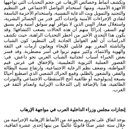
وتكشف أنماط وخصائص الإرهاب عن حجم التحديات التي تواجهها
الأجهزة الأمنية، ومنها: استخدام التواصل الاجتماعي في التنظيم
والتجنيد والتمويل وبث الدعاية النفسية، واستخدام الأحزمة الناسفة
لتفادي الإجراءات الأمنية وإحداث أكبر قدر من الخسائر البشرية،
واستغلال صغار السن الذين لا يتوافر لهم سوابق أمنية ولم يسبق
لهم السفر، إدراكاً منهم أن هذه الحالات يصعب اكتشافها؛ وقد
يكون هذا التحدي الأخير من أخطر التحديات الراهنة، حيث تكشف
الدراسات أن أهم العوامل الجاذبة إلى التنظيم: كون الشباب
والناشئة المغرر بهم قابلين للإيحاء ويعانون أزمات في الثقة
والهوية والانتماء، وكثير منهم تربوا في أسر مضطربة. وقد فسر
بعض الخبراء أسباب انجذابية الشباب العربي نحو داعش، في:
القصور العملية التربوية التعليمية، والإخفاق في غرس قيم
المواطنة، وضعف نظم الرعاية الاجتماعية، وارتفاع نسبة البطالة
والفقر، والشعور بالظلم، وقمع الحراك الشعبي الذي اصطبغ أحيانًا
بصبغة إيديولوجية أو طائفية أجج الاستقطاب الاجتماعي والتوترات
الطائفية، هذا بالإضافة إلى التدخلات الإيرانية وانعدام الثقة في
الغرب.
إنجازات مجلس وزراء الداخلية العرب في مواجهة الإرهاب
يوجد اتفاق على تجريم مجموعة من الأنماط الإرهابية الإجرامية من
خلال ستة عشر صكاً قانونيًّا عالميًّا من بينها إحدى عشرة اتفاقية،