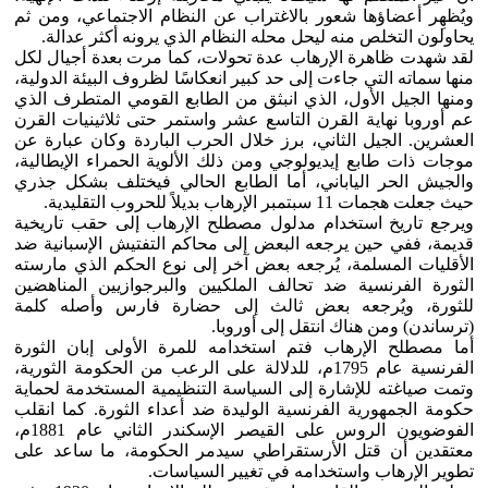
ويُظهِر أعضاؤها شعور بالاغتراب عن النظام الاجتماعي، ومن ثم
يحاولون التخلص منه ليحل محله النظام الذي يرونه أكثر عدالة.
لقد شهدت ظاهرة الإرهاب عدة تحولات، كما مرت بعدة أجيال لكل
منها سماته التي جاءت إلى حد كبير انعكاسًا لظروف البيئة الدولية،
ومنها الجيل الأول، الذي انبثق من الطابع القومي المتطرف الذي
عم أوروبا نهاية القرن التاسع عشر واستمر حتى ثلاثينيات القرن
العشرين. الجيل الثاني، برز خلال الحرب الباردة وكان عبارة عن
موجات ذات طابع إيديولوجي ومن ذلك الألوية الحمراء الإيطالية،
والجيش الحر الياباني، أما الطابع الحالي فيختلف بشكل جذري
حيث جعلت هجمات 11 سبتمبر الإرهاب بديلاً للحروب التقليدية.
ويرجع تاريخ استخدام مدلول مصطلح الإرهاب إلى حقب تاريخية
قديمة، ففي حين يرجعه البعض إلى محاكم التفتيش الإسبانية ضد
الأقليات المسلمة، يُرجعه بعض آخر إلى نوع الحكم الذي مارسته
الثورة الفرنسية ضد تحالف الملكيين والبرجوازيين المناهضين
للثورة، ويُرجعه بعض ثالث إلى حضارة فارس وأصله كلمة
(ترساندن) ومن هناك انتقل إلى أوروبا.
أما مصطلح الإرهاب فتم استخدامه للمرة الأولى إبان الثورة
الفرنسية عام 1795م، للدلالة على الرعب من الحكومة الثورية،
وتمت صياغته للإشارة إلى السياسة التنظيمية المستخدمة لحماية
حكومة الجمهورية الفرنسية الوليدة ضد أعداء الثورة. كما انقلب
الفوضويون الروس على القيصر الإسكندر الثاني عام 1881م،
معتقدين أن قتل الأرستقراطي سيدمر الحكومة، ما ساعد على
تطوير الإرهاب واستخدامه في تغيير السياسات.