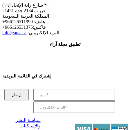
٣٠ شارع راية الإتحاد (١٩)
ص.ب 2134 جدة 21451
المملكة العربية السعودية
+هاتف: 966126511999
+فاكس:966126531375
:البريد الإلكتروني
info@araa.sa
تطبيق مجلة آراء
إشترك في القائمة البريدية
سياسة النشر
والإستكتاب