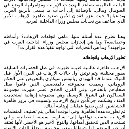
المالية العالمية، تصاعد التهديدات الإيرانية ومؤامراتها، الوضع في
الصومال ومالي، بالإضافة إلى أحداث ما يسمى بالربيع العربي
وتداعياتها؛ حيث عزز فقدان الأمن صعود ظاهرة الإرهاب، الأمر
الذي ضاعف من تحديات مجلس وزراء الداخلية العرب.
وهنا نطرح عدة أسئلة منها: ماهي اتجاهات الإرهاب؟ وأنماطه
وخصائصه؟ وما هي إنجازات مجلس وزراء الداخلية العرب في
مواجهته؟ وما هي التحديات التي تواجه تنفيذ هذه القرارات؟
تطور الإرهاب واتجاهاته
الإرهاب ظاهرة عالمية قديمة ظهرت في ظل الحضارات السابقة
بصور مختلفة، وتم توثيق أول حالات الإرهاب في القرن الأول قبل
الميلاد عندما قاد اليهودي زيالوتس سيكاري بالتحريض على الحكم
الروماني، وسميت مجموعته بالمتعصبين الذين قاموا بقتل
ضحاياهم بالخناجر، وفي القرن الحادي عشر ظهرت مجموعة
السفاكون في الشرق الأوسط، وهي مجموعة إرهابية استخدمت
العنف وشكلت جزءًاًمن تاريخ الإرهاب، وتسببت في بروز ظاهرة
الحشاشين الذين نفذوا عمليات إرهابية آنذاك.
ثم تطورت هذه الظاهرة، وفي الوقت الحالي يتم تصنيف المنظمات
الإرهابية بحسب دوافعها إلى: يسارية، يمينية، انفصالية، والتي
تستخدم الدين لتحقيق أهدافها، والنوع الأخير هو الأخطر، لأنها تعتقد
أن غير المنضم لها شيطاناً ينبغي محاربته إرضاءً للذات الإلهية،