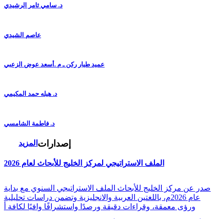
د. سامي ثامر الرشيدي
عاصم الشيدي
عميد طيار ركن ـ م .أسعد عوض الزعبي
د. هيله حمد المكيمي
د. فاطمة الشامسي
إصدارات
المزيد
الملف الاستراتيجي لمركز الخليج للأبحاث لعام 2026
صدر عن مركز الخليج للأبحاث الملف الاستراتيجي السنوي مع بداية
عام 2026م، باللغتين العربية والانجليزية وتضمن دراسات تحليلية
ورؤى معمقة، وقراءات دقيقة ورصدًا واستشرافًا وافيًا لكافة أ