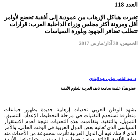
العدد 118
تغيرت هياكل الإرهاب من عمودية إلى أفقية تخضع لأوامر
أقل ومرونة أكثر مجلس وزراء الداخلية العرب: قرارات
تتطلب تضافر الجهود وبلورة السياسات
الخميس، 30 آذار/مارس 2017
د. عبد الناصر عباس عبد الهادي
عضو هيأة علمية بجامعة نايف العربية للعلوم الأمنية
يشهد الوطن العربي تحديات إرهابية جديدة بظهور جماعات
متطرفة تستخدم التقنيات في مرحلة التخطيط، الإعداد، التنسيق،
التمويل، والتنفيذ. وتفاقمت هذه التحديات نتيجة لعدم الاستقرار
السياسي الذي تُعانيه بعض الدول العربية في الوقت الحالي، والأمر
الذي لا شك فيه أن الدول العربية تأثرت بمجموعة من الأحداث منذ
بداية الألفية الثالثة ومنها: هجمات 11 سبتمبر وتداعياتها، الأزمة