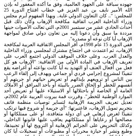
جهوده سباقة على الجهود العالمية، وفق ما أكده المغفور له بإذن
الله الأمير نايف بن عبد العزيز في خطاب افتتاح الدورة 25
للمجلس: ".. كان التعاون الدولي غاية.. وبهذا المفهوم أبرم مجلس
وزراء الداخلية العرب اتفاقية مكافحة الإرهاب وكان ذلك قبل
أحداث الحادي عشر من سبتمبر 2001م، التي تعالت الأصوات حينها
مرددة ما سبق وأن دعونا إليه من تعاون دولي صادق لمواجهة
الإرهاب أيا كان نوعه أو مصدره".
ففي الدورة 15 عام 1998م، أقر المجلس الاتفاقية العربية لمكافحة
الإرهاب، ثم اعتمدت في اجتماع مشترك لمجلسي وزراء الداخلية
والعدل العرب. وعلى خلاف الموقف الدولي اجتمع العرب على
تعريف الإرهاب في المادة الأولى من الاتفاقية: "الإرهاب هو كل
فعل من أفعال العنف أو التهديد به أيا كانت بواعثه أو أغراضه يقع
تنفيذًا لمشروع إجرامي فردي أو جماعي ويهدف إلى إلقاء الرعب
بين الناس أو ترويعهم بإيذائهم أو تعريض حياتهم أو حريتهم أو
أنفسهم للخطر أو إلحاق الضرر بالبيئة أو بأحد المرافق أو الأملاك
العامة أو الخاصة أو باحتلالها أو الاستيلاء عليها أو تعريض أحد
الموارد الوطنية للخطر". وقررت قمة بيروت العربية عام 2002م،
تعديل تعريف الجريمة الإرهابية لتساير توصيات منظمة فاتف
بتجريم تمويل الإرهاب، فاعتبرتها: "أي جريمة أو شروع فيها ترتكب
تنفيذًا لغرض إرهابي في أي دولة متعاقدة، أو على ممتلكاتها أو
مصالحها أو رعاياها أو ممتلكاتهم يعاقب عليها قانونها الداخلي،
وكذلك التحريض على الجرائم الإرهابية أو الترويج لها أو تحبيذها،
وطبع ونشر أو حيازة محررات أو مطبوعات أو تسجيلات أيا كان