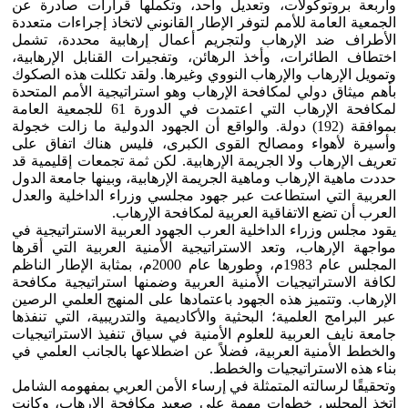
وأربعة بروتوكولات، وتعديل واحد، وتكملها قرارات صادرة عن
الجمعية العامة للأمم لتوفر الإطار القانوني لاتخاذ إجراءات متعددة
الأطراف ضد الإرهاب ولتجريم أعمال إرهابية محددة، تشمل
اختطاف الطائرات، وأخذ الرهائن، وتفجيرات القنابل الإرهابية،
وتمويل الإرهاب والإرهاب النووي وغيرها. ولقد تكللت هذه الصكوك
بأهم ميثاق دولي لمكافحة الإرهاب وهو استراتيجية الأمم المتحدة
لمكافحة الإرهاب التي اعتمدت في الدورة 61 للجمعية العامة
بموافقة (192) دولة. والواقع أن الجهود الدولية ما زالت خجولة
وأسيرة لأهواء ومصالح القوى الكبرى، فليس هناك اتفاق على
تعريف الإرهاب ولا الجريمة الإرهابية. لكن ثمة تجمعات إقليمية قد
حددت ماهية الإرهاب وماهية الجريمة الإرهابية، وبينها جامعة الدول
العربية التي استطاعت عبر جهود مجلسي وزراء الداخلية والعدل
العرب أن تضع الاتفاقية العربية لمكافحة الإرهاب.
يقود مجلس وزراء الداخلية العرب الجهود العربية الاستراتيجية في
مواجهة الإرهاب، وتعد الاستراتيجية الأمنية العربية التي أقرها
المجلس عام 1983م، وطورها عام 2000م، بمثابة الإطار الناظم
لكافة الاستراتيجيات الأمنية العربية وضمنها استراتيجية مكافحة
الإرهاب. وتتميز هذه الجهود باعتمادها على المنهج العلمي الرصين
عبر البرامج العلمية؛ البحثية والأكاديمية والتدريبية، التي تنفذها
جامعة نايف العربية للعلوم الأمنية في سياق تنفيذ الاستراتيجيات
والخطط الأمنية العربية، فضلاً عن اضطلاعها بالجانب العلمي في
بناء هذه الاستراتيجيات والخطط.
وتحقيقًا لرسالته المتمثلة في إرساء الأمن العربي بمفهومه الشامل
اتخذ المجلس خطوات مهمة على صعيد مكافحة الإرهاب، وكانت