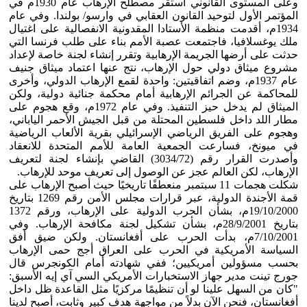
وعلى المستوى القانوني استقر مصطلح الإرهاب عام 1930م في
المؤتمر الأول لتوحيد القانون العقابي في وارسو/ بولندا. وفي عام
1934م، أقدمت منظمة الأستادا المقدونية الانفصالية على اغتيال
ملك يوغسلافيا، فاجتمعت عصبة الأمم بناء على طلب فرنسا التي
حدثت على أرضها الجريمة الإرهابية وتقرر إنشاء لجنة خاصة لإعداد
مشروع ميثاق دولي حول الإرهاب، نتج عنها اعتماد ميثاق جنيف
عام 1937م، وضم اتفاقيتين: واحدة لقمع الإرهاب الدولي، وأخرى
للمحاكمة عن الجرائم الإرهابية أمام محكمة جنائية دولية، ولكن
الميثاق لم يدخل حيز التنفيذ. وفي عام 1972م، وقع هجوم على
مطار اللد داخل فلسطين المحتلة من قبل الجيش الأحمر الياباني،
وهجوم على الفريق الرياضي الإسرائيلي بقرية الألعاب الرياضية
في ميونخ، فسارعت الجمعية العامة للأمم المتحدة للانعقاد
وأصدرت القرار رقم (3034/72) القاضي بإنشاء لجنة لتعريف
الإرهاب، لكن العالم عجز عن الوصول إلى تعريف موحد للإرهاب.
شكلت هجمات 11 سبتمبر منعطفًا تاريخيًا حيث أصبح الإرهاب على
قمة الأجندة الدولية، عبر قرارات مجلس الأمن رقم 1269 بتاريخ
19/10/2000م، بشأن الحرب الدولية على الإرهاب، ورقم 1372
بتاريخ 28/9/2001م، بشأن تشكيل لجنة مكافحة الإرهاب. وفي
7/10/2001م، بدأت الحرب على أفغانستان. ولكن ضيق أفق
السياسة الأمريكية في الحرب على العراق أجج حمى الإرهاب
بحسب مسؤولين أمريكيين؛ ففي شهادته أمام الكونجرس قال
جورج تينت مدير جهاز الاستخبارات الأمريكي السي آي إيه الأسبق:
"كان من السهل علينا لو أن تنظيمًا مركزيًا مثل القاعدة ظل داخل
أفغانستان، فنحن الآن بدلاً من مواجهة هدف كبير وثابت، أصبح لدينا