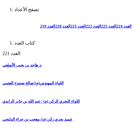
تصفح الأعداد
العدد 224
العدد 223
العدد 222
العدد 221
العدد 220
العدد 219
كتاب العدد
العدد 221
د. هاجد بن يحيى الأصلعي
اللواء المهندس(م)/صالح صنيدح العتيبي
اللواء البحري الركن (م) / عبد الله بن جابر الزايدي
عميد بحري ركن (م)/ معجب بن جزاء الدلبحي