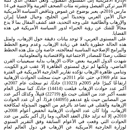
الإدارة الأمريكية إلى المستوى المقبول. ولعل المقال الذي كتبه
الأمير تركي الفيصل ونشرته مئات الصحف العربية والأجنبية في 14
مارس 2016م، يعبر بوضوح عن غموض وتناقض السياسة الأمريكية
حيال الأمن العربي وتحديدًا أمن الخليج، وحيال قضايا إيران
والإرهاب والطائفية على وجه التحديد، فقد كشف المقال بما لا يدع
مجالاً للشك عن رؤية الخبراء لدور السياسة الأمريكية في هذه
القضايا.
على المستوى العربي، لا توجد بيانات دقيقة حول الإرهاب، ولمثل
هذه الحالة خطورة بالغة في زيادة الإرهاب، وعدم وضع الخطط
والبرامج الإصلاحية المناسبة لمعالجته، خاصة وأن مثل هذه الخطط
تتطلب رصدًا للمصادر الاجتماعية والاقتصادية والمعلوماتية.
شهدت الدول العربية بعض حالات الإرهاب بداية سبعينيات القرن
الماضي، ولكنها لم ترق لمستوى الظاهرة إلا عقب غزو الكويت.
وتنامي ظاهرة الإرهاب تؤكده تقارير الخارجية الأمريكية في الفترة
منذ عام 1969م، حتى عام 2011م، حيث سجلت الحوادث الإرهابية
ارتفاعًا كبيرًا عام 2005م (11023) حادثًا، ثم سجلت عام 2007م،
أكبر عدد حوادث الإرهاب فبلغت (14414) حادثًا، كما سجل العام
نفسه أكبر عدد من القتلى حيث بلغ (22719) قتيلاً، وكذلك أكبر عدد
من المصابين حيث بلغ عددهم (44095) فردًا. أي أن عدد الحوادث
الإرهابية والقتلى في تصاعد بالرغم من الجهود المبذولة لمكافحة
الإرهاب، وإذا كان عدد الحوادث الإرهابية انخفض أعوام 2008م،
2010م، إلا أنه تزايد خلال العقد الحالي، وما زال أكبر بكثير من عدد
الحوادث التي وقعت في الأعوام السابقة وفق التقرير السنوي
لوزارة الخارجية الأمريكية عن الإرهاب في دول العالم لعام