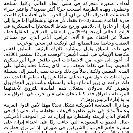
أهداف صغيرة متحركة في شتى أنحاء العالم، وكلها مسلحة
وخطيرة، وبهذه الطريقة أصبحت حربًا أكثر صعوبة". واعتبر خبراء
التحقيقات الفيدرالية أف بي آي، أن الحرب على أفغانستان قلصت
قدرة القاعدة بنسبة (30%) فقط، لأن قادتها ونشطائها إما فروا إلى
إيران أو عادوا إلى بلادهم. ورجح ضباط الاستخبارات العسكرية في
قوات التحالف أن نحو (%80) من المعتقلين العراقيين اعتقلوا خطأً،
فضلاً عن اختفاء نحو 8 آلاف عراقي، الأمر الذي أجج مشاعر
الغضب وخاصةً بعد الفظائع التي ارتكبت في سجن أبو غريب.
في ذات السياق يقول ريتشارد كلارك الرئيس السابق لقسم
مكافحة الإرهاب في البيت الأبيض: "توقعت في 12 سبتمبر 2001م،
أن أعود إلى جولة من الاجتماعات التي نناقش فيها أين سيكون
الهجوم، وما هي نقاط ضعفنا، وما الذي يمكننا فعله بشأنها على
المدى القصير. ولكنني بدلاً من ذلك وجدت نفسي أسير إلى سلسلة
من النقاشات حول شيء يختلف تمامًا عن إنهاء تنظيم القاعدة. بعد
ذلك أدركت أن وزير الدفاع دونالد رامسفيلد ونائب وزير الدفاع بول
ولفويتر كانا يحاولان استغلال هذه المأساة للترويج لأجندتهما
المرتبطة بالعراق فقد كانا يلحان على شن حرب في العراق منذ
بداية إدارة الرئيس بوش".
وما تزال السياسة الأمريكية تشكل تحديًا مهمًا لأمن الدول العربية
وعاملاً مؤثرًا في تطور ظاهرة الإرهاب اتجاهاته، وقد تجلى ذلك في
الاتفاق الذي أبرمته واشنطن مع إيران، ثم في الموقف الأمريكي
حيال الخطوات السعودية التي جاءت ردًا على اعتداء إيران على
سفارة خادم الحرمين الشريفين في طهران، إذ لم ترق خطوات