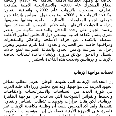
الخاصة بها ومنها: الاتفاقية الأمنية الشاملة عام 1987م، واتفاقية
الدفاع المشترك عام 2000م، والاستراتيجية الأمنية لمكافحة
التطرف المصحوب بالإرهاب عام 2002م، واتفاقية التعاون
لمكافحة الإرهاب عام 2006م. وقامت دول المجلس بإنشاء جهاز
شرطي لجمع المعلومات بالأساليب العلمية وتحليها وتقييمها،
ودراسة الحوادث الإرهابية واستخلاص الدروس المستفادة منها،
ويعتمد الجهاز على وحدة للتدخل والمداهمة مكونة من عنصر
بشري يتسم بكفاءة قتالية. وتسعى دول المجلس لتطوير الأنظمة
المتصلة بالكشف عن حركة الأسلحة والذخائر والمتفجرات
ومراقبتها خاصة عبر الجمارك والحدود، كما تلتزم بتطوير وتعزيز
إجراءات المراقبة وتأمين الحدود والمنافذ الشرعية لمنع حالات
التسلل أو الدخول بوثائق مزورة، وبإنشاء قاعدة للبيانات الخاصة
بالإرهاب والإرهابيين وتحديث هذه القاعدة باستمرار.
تحديات مواجهة الإرهاب
إن التحديات الإرهابية التي يشهدها الوطن العربي تتطلب تضافر
الجهود العربية في مواجهتها، وقد نجح مجلس وزراء الداخلية العرب
في بلورة العديد من السياسات والاستراتيجيات والاتفاقيات
والخطط والقوانين النموذجية التي ساعدت في مواجهة الظاهرة
الإرهابية، لكن هناك قرارات وتوصيات تتطلب التضافر والتعاون
لتنفيذها. ولقد أكد المجلس نفسه أن وظيفة مكافحة الإرهاب غير
قاصرة على الأجهزة الأمنية فقط، بل إن المؤسسات الحكومية
وغير الحكومية وحتى القطاع الخاص مسؤولين جميعًا عن مكافحة