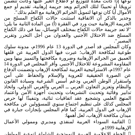
نوعها إذا كانت معدة للتوزيع أو لاطلاع الغير عليها وكانت تتضمن
ترويجًا أو تحبيذًا لتلك الجرائم ويعد جريمة إرهابية، تقديم أو جمع
الأموال أيا كان نوعها لتمويل الجرائم الإرهابية مع العلم بذلك".
وجدير بالذكر أن الاتفاقية استثنت حالات الكفاح المسلح من
الجريمة الإرهابية حيث ورد في الفقرة (أ) من المادة الثانية ما يلي:
"لا تعد جريمة حالات الكفاح بمختلف الوسائل، بما في ذلك الكفاح
المسلح ضد الاحتلال الأجنبي والعدوان من أجل التحرر وتقرير
المصير".
وكان المجلس قد أصدر في الدورة 13 عام 1996م، مدونة سلوك
طوعية لمكافحة الإرهاب؛ عبرت فيها الدول العربية عن قلقها
العميق من الجرائم الإرهابية وضرورة مكافحتها والتمييز بينها وبين
المقاومة المشروعة للاحتلال الأجنبي. وأقر المجلس في الدورة 14
عام 1997م، الاستراتيجية العربية لمكافحة الإرهاب وتضمنت الدفاع
عن الصورة الحقيقية للعروبة والإسلام والحفاظ على أمن
واستقرار الوطن العربي ودعم أسس الشرعية وسيادة القانون
والنظام وتعزيز التعاون العربي ــ العربي والعربي الدولي، واتخاذ
تدابير وقائية وتحديث التشريعات وتحديث أجهزة الأمن واعتماد
المنهج العلمي وتشجيع عقد اتفاقيات ثنائية، وتنفيذًا لها حرص
المجلس كذلك على تنظيم اجتماع سنوي للمسؤولين عن مكافحة
الإرهاب في الدول العربية، كما قام المجلس بإنجازات جبارة في
ميدان مكافحة الإرهاب، لعل أهمها:
 القائمة السوداء العربية لمنفذي ومدبري وممولي الأعمال
الإرهابية 1999م.
 الخطة الإعلامية العربية النموذجية الشاملة لتوعية المواطن