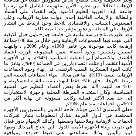
الإرهاب انطلاقًا من نظرية الأمن بمفهومه الشامل التي ارستها
جامعة نايف العربية للعلوم الأمنية. ويُعد القضاء على الفساد
والبطالة، والأزمات الداخلية إحدى أدوات محاربة الإرهاب. وعلى
المستويين السياسي والاقتصادي يلاحظ وجود ارتباط بين انتشار
الإرهاب في المنطقة وتدهور مؤشرات التنمية كافة.
وقد أظهرت نتائج دراسة علمية في جامعة جورج تاون حول الكيفية
التي انتهت فيها المجموعات الإرهابية ومن خلال دراسة 648 جماعة
إرهابية كانت موجودة بين عامي 1968م وعام 2006م ، وانتهت
لسببين رئيسيين: وجود أعضاء ضمن المجموعة قررت اعتماد
اللاعنف والانضمام إلى العملية السياسية (43%)، أو أن الأجهزة
الأمية اعتقلت أو قتلت أعضاء بارزين في الجماعة (40%)، ونادرًا ما
كانت القوة العسكرية السبب الرئيسي في إنهاء وجود الجماعات
الإرهابية بنسبة (10%)، أما في مجال انتهاء الجماعات الدينية التي
ترتبط بالإرهاب فإن 16% فقط انتهت بسبب القوة العسكرية، و
11% قد انتهت لأنه انخرط بعض أعضاء التنظيم في العملية
السياسية، وكان استخدام الشرطة المحلية وأجهزة الاستخبارات
إلى حد بعيد الأكثر فعالية وكانت مسؤولة عن نهاية أكثر من
73%من الجماعات منذ عام 1968م.
فعلى المستوى الأمني فهناك حاجة للتعاون والتنسيق بين الأجهزة
المختصة في الدول العربية لتبادل المعلومات بشأن تحركات
الجماعات الإرهابية وملاحقتها وضبطها. وكذلك الإسهام بدور فعال
في تدريب وبناء الأجهزة الأمنية للدول التي تحتاج إلى ذلك ومنها:
ليبيا واليمن، وذلك لمساعدتها على ضبط حدودها ومواجهة