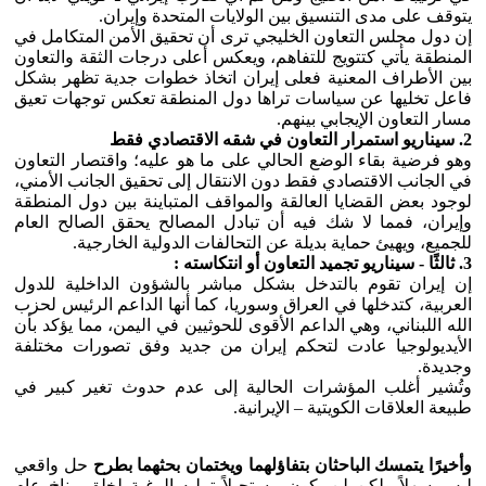
يتوقف على مدى التنسيق بين الولايات المتحدة وإيران.
إن دول مجلس التعاون الخليجي ترى أن تحقيق الأمن المتكامل في
المنطقة يأتي كتتويج للتفاهم، ويعكس أعلى درجات الثقة والتعاون
بين الأطراف المعنية فعلى إيران اتخاذ خطوات جدية تظهر بشكل
فاعل تخليها عن سياسات تراها دول المنطقة تعكس توجهات تعيق
مسار التعاون الإيجابي بينهم.
2. سيناريو استمرار التعاون في شقه الاقتصادي فقط
وهو فرضية بقاء الوضع الحالي على ما هو عليه؛ واقتصار التعاون
في الجانب الاقتصادي فقط دون الانتقال إلى تحقيق الجانب الأمني،
لوجود بعض القضايا العالقة والمواقف المتباينة بين دول المنطقة
وإيران، فمما لا شك فيه أن تبادل المصالح يحقق الصالح العام
للجميع، ويهيئ حماية بديلة عن التحالفات الدولية الخارجية.
3. ثالثًا - سيناريو تجميد التعاون أو انتكاسته :
إن إيران تقوم بالتدخل بشكل مباشر بالشؤون الداخلية للدول
العربية، كتدخلها في العراق وسوريا، كما أنها الداعم الرئيس لحزب
الله اللبناني، وهي الداعم الأقوى للحوثيين في اليمن، مما يؤكد بأن
الأيديولوجيا عادت لتحكم إيران من جديد وفق تصورات مختلفة
وجديدة.
وتُشير أغلب المؤشرات الحالية إلى عدم حدوث تغير كبير في
طبيعة العلاقات الكويتية – الإيرانية.
وأخيرًا يتمسك الباحثان بتفاؤلهما ويختمان بحثهما بطرح
حل واقعي
ليس سهلاً ولكن لن يكون مستحيلاً تمليه الرغبة لخلق مناخ عام