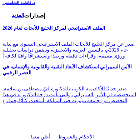
د. فاطمة الشامسي
إصدارات
المزيد
الملف الاستراتيجي لمركز الخليج للأبحاث لعام 2026
صدر عن مركز الخليج للأبحاث الملف الاستراتيجي السنوي مع بداية
عام 2026م، باللغتين العربية والانجليزية وتضمن دراسات تحليلية
ورؤى معمقة، وقراءات دقيقة ورصدًا واستشرافًا وافيًا لكافة أ
الأمن السيبراني استكشاف الأبعاد التقنية والقانونية والإنسانية في
العصر الرقمي
صدر حديثًا للأكاديمية الكويتية الدكتورة فَيّ مصطفى بن سلامة
المتخصصة في الأمن السيبراني، والتي نالت درجة الدكتوراه في هذا
التخصص من جامعة بليموث في المملكة المتحدة، كتابًا يحمل ع
|
الأحكام والشروط
أعلن معنا