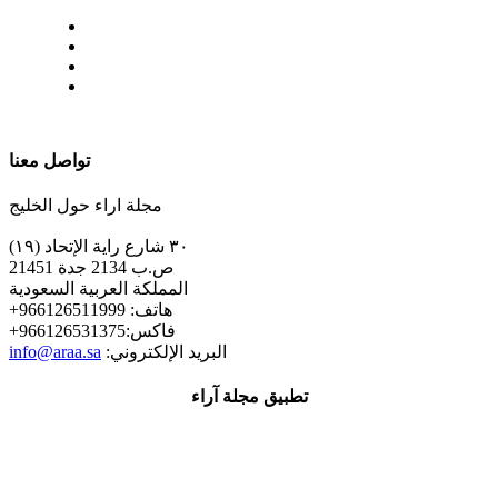
| تابعنا على
تواصل معنا
مجلة اراء حول الخليج
٣٠ شارع راية الإتحاد (١٩)
ص.ب 2134 جدة 21451
المملكة العربية السعودية
+هاتف: 966126511999
+فاكس:966126531375
:البريد الإلكتروني
info@araa.sa
تطبيق مجلة آراء