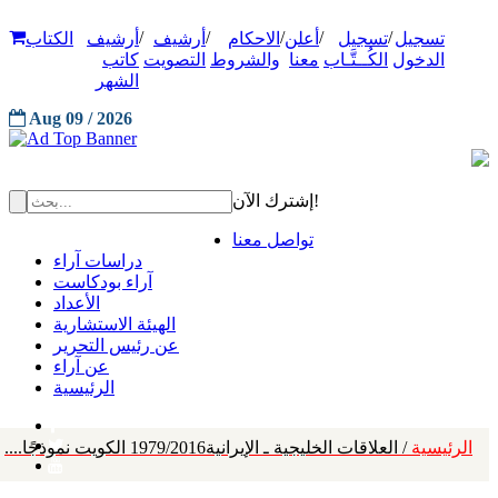
/
/
/
/
/
تسجيل
تسجيل
أعلن
الاحكام
أرشيف
أرشيف
الكتاب
الدخول
الكُــتَّـاب
معنا
والشروط
التصويت
كاتب
الشهر
Aug 09 / 2026
إشترك الآن!
تواصل معنا
دراسات آراء
آراء بودكاست
الأعداد
الهيئة الاستشارية
عن رئيس التحرير
عن آراء
الرئيسية
الرئيسية
/ العلاقات الخليجية ـ الإيرانية1979/2016 الكويت نموذجًا....