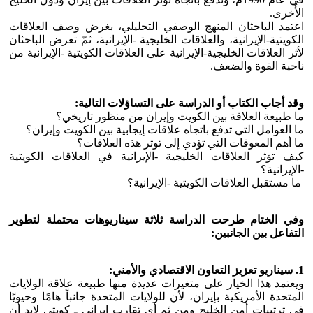
الأُخرى.
اعتمد الباحثان المنهج الوصفي التحليلي، بغرض وصف العلاقات
الكويتية-الإيرانية، والعلاقات الخليجية -الإيرانية، ثمّ تعرض الباحثان
لأثر العلاقات الخليجية-الإيرانية على العلاقات الكويتية -الإيرانية من
ناحية القوة والضعف.
وقد أجاب الكتاب أو الدراسة على التساؤلات التالية:
ما طبيعة العلاقة بين الكويت وإيران من منظور تاريخي؟
ما العوامل التي تدفع باتجاه علاقات إيجابية بين الكويت وإيران؟
ما أهم المعوقات التي تؤدي إلى توتر هذه العلاقات؟
كيف تؤثر العلاقات الخليجية -الإيرانية في العلاقات الكويتية
-الإيرانية؟
ما مستقبل العلاقات الكويتية -الإيرانية؟
وفي الختام طرحت الدراسة ثلاثة سيناريوهات محتملة لتطوير
التفاعل بين الجانبين:
1. سيناريو تعزيز التعاون الاقتصادي والأمني:
ويعتمد هذا الخيار على متغيرات عديدة منها طبيعة علاقة الولايات
المتحدة الأمريكية بإيران، لأن للولايات المتحدة جانباً هامًا وحيويًا
في ترتيبات أمن الخليج ومن ثم أي تقارب إيراني ـ كويتي لابد أن