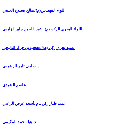
اللواء المهندس(م)/صالح صنيدح العتيبي
اللواء البحري الركن (م) / عبد الله بن جابر الزايدي
عميد بحري ركن (م)/ معجب بن جزاء الدلبحي
د. سامي ثامر الرشيدي
عاصم الشيدي
عميد طيار ركن ـ م .أسعد عوض الزعبي
د. هيله حمد المكيمي