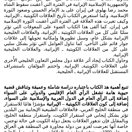
والجمهورية الإسلامية الإيرانية في الفترة التي أعقبت سقوط الشاه
محمد رضا بهلوي في إيران على يد الإمام الخميني وصعود الثورة
الإسلامية. وكما استعرض الكتاب تاريخ العلاقات الكويتية ـ الإيرانية،
وكيف تغيرت هذه العلاقة في الفترة التي أعقبت الثورة الإسلامية
في إيران. كما ألقى هذا الكتاب الضوء على المعوقات التي تؤثر
سلبًا على كل من العلاقات الكويتية ـ الإيرانية، والعلاقات الخليجية
الإيرانية بشكل عام، وسبل تطويرها وإمكانية تحويلها إلى علاقات
جوار قائم على التآخي. كما تناول العوامل التي تؤثر بشكل سلبي
على كل من العلاقات الكويتية ـ الإيرانية، والعلاقات الخليجية
الإيرانية.
وحاول الكتاب إيجاد أثر علاقة دول مجلس التعاون الخليجي الأُخرى
على العلاقات الكويتيةـ الإيرانية. واختتم المؤلفان باستشراف
المستقبل للعلاقات الإيرانية ـ الخليجية.
تنبع أهمية هذ الكتاب باعتباره دراسة شاملة وعميقة وتناقش قضية
حيوية هامة تشغل الرأي العام الإقليمي والدولي على السواء
إضافة إلى الرأي العام في الدول العربية والإسلامية على السواء،
إضافة إلى كون العلاقات الكويتية – الإيرانية
مؤشرًا هامًا للاستقرار
في منطقة الخليج العربي، فالعلاقات الطبيعية الإيجابية بين البلدين
تؤثر بشكل إيجابي في استقرار الكويت، واستقرار منطقة الخليج،
وبالمقابل فإن تدهور العلاقات يجعل دولة الكويت في حالة توجس،
خاصة أنها تعرضت لغزو من دولة مجاورة في المنطقة هي العراق
في عام 1990م، وتدفع باتجاه توتر العلاقات بين إيران ودول الخليج