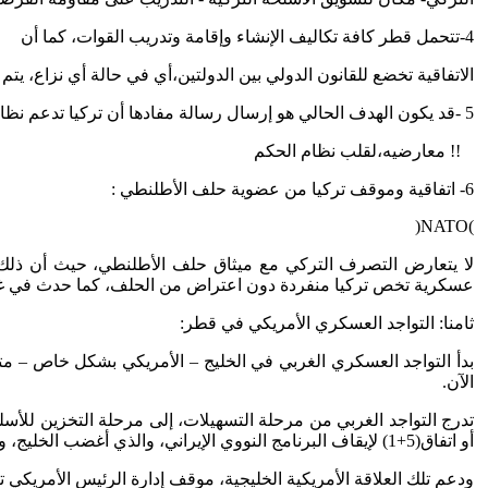
4-تتحمل قطر كافة تكاليف الإنشاء وإقامة وتدريب القوات، كما أن
الاتفاقية تخضع للقانون الدولي بين الدولتين،أي في حالة أي نزاع، يتم
5 -قد يكون الهدف الحالي هو إرسال رسالة مفادها أن تركيا تدعم نظام الحكم القطري الحالي خلال الأزم، باستدعاء التاريخ، حيث دعم العثمانيون عام (1893م) حاكم قطر حينئذ (قاسم بن محمد آل ثاني) ضد
!! معارضيه،لقلب نظام الحكم
6- اتفاقية وموقف تركيا من عضوية حلف الأطلنطي :
)NATO(
لا يتعارض التصرف التركي مع ميثاق حلف الأطلنطي، حيث أن ذلك 
عسكرية تخص تركيا منفردة دون اعتراض من الحلف، كما حدث في غزو
ثامنا: التواجد العسكري الأمريكي في قطر:
الآن.
تدرج التواجد الغربي من مرحلة التسهيلات، إلى مرحلة التخزين للأسل
أو اتفاق(5+1) لإيقاف البرنامج النووي الإيراني، والذي أغضب الخليج، واعتبر أنه تقارب أمريكي إيراني على حساب دول الخليج، وهو ما نفته الولايات المتحدة لاحقا.
ودعم تلك العلاقة الأمريكية الخليجية، موقف إدارة الرئيس الأمريكي 