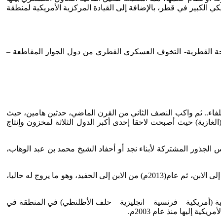
 الكبير في قطر، بالإضافة إلى القيادة المركزية الأمريكية لمنطقة
مسلحة القطرية- التخوف العسكري القطري من دول الجوار المقاطعة –
ي الحرب العالمية الأولى (1914- 1918م) إلى بريطانيا المنتصرة ضمن الحلفاء.. ثم واكب النصف الثاني من القرن الماضي، حدثين هامين، حيث
لغازية) حيث أصبحت لاحقا إحدى أكبر الدول الثلاثة لمخزون وإنتاج
 الجذور المشتركة لأبناء نجد أو أحفاد الشيخ محمد بن عبد الوهاب،
خلال انتقال الحكم داخل عائلة (آل ثاني) كانت دائما أصابع الإتهام القطرية تشير إلى بعض دول الجوار، وهو ما حدث عام (1995م) من الجد إلى الابن، ثم عام(2013م) من الابن إلى الحفيد، وهو ما يروج له حاليا،
 (أمريكية – فرنسية – انجليزية – حلف الأطلنطي) في المنطقة في
ة إليها منذ عام 2003م.