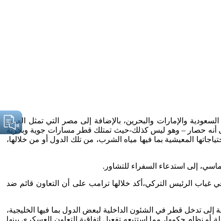
عودية والإمارات والبحرين، بالإضافة إلى مصر التي تمثل العمق
على أنه حصار – وهو ليس كذلك-حيث تمتلك قطر مسارات جوية وبحرية
اق – إيران – سلطنة عمان). ومنها إلى باقي دول العالم. ولكنها اعتبرته حصارا، نظرا لأنها تستورد قرابة 80 %من احتياجاتها المعيشية بما فيها مياه الشرب، من تلك الدول أو من خلالها،
ماسي، إلى استدعاء السفراء للتشاور.
ي غياب الرئيس التركي،أكد خلالها ترامب على أن التعاون قائم ضد
ة إلى تدخل قطر في الشئون الداخلية لبعض الدول بما فيها الخليجية،
و نظام حكمها، مما استتبعه تفعيل اتفاقية التعاون العسكري بينها