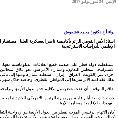
الإثنين، 24 تموز/يوليو 2017
لواء أ ح دكتور/ محمد قشقوش
استاذ الأمن القومي الزائر بأكاديمية ناصر العسكرية العليا - مستشار 
الإقليمي للدراسات الاستراتيجية
استيقظت دولة قطر على صدمة قطع العلاقات الدبلوماسية معها، بو
الاستراتيجي لمجلس التعاون. ومما زاد الأمر سوءا،هو إغلاق المجا
لذلك فقد امتد الأثر سريعا إلى المواطن القطري، وخاصة خلال شهر 
تفاقم الموقف بأن حذت بعض دول الإقليم حذو الدول الأربع، وتراوحت 
حدث ذلك بعد أيام قليلة من زيارة الرئيس الأمريكي الجديد ترامب،
التهديدات الإقليمية ومحاربة الإرهاب...
كان الاتهام الرئيسي الموجه لقطر من الدول الأربعة هو ازدواجية الت
كذلك الدعم القطري لإيران وهو ما نفته قطر..وكان تخوفها العسكري 