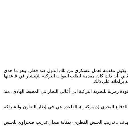
ه قد يكون مقدمة لعمل عسكري من تلك الدول ضد قطر، وهو ما حدى
لثاني: أن ذلك كان مقدمة لطلب القوات التركية للإنتشار في قاعدتها
قة، وتعتبرها تركيا بمثابة عودة رمزية للبحرية التركية الي أعالي البحار في المحيط الهادي، منذ
عام 2016م، وفي أعقاب مؤتمر الدوحة الدولي الخامس للدفاع البحري (ديمركس)، القاعدة هي في إطار التعاون والشراكة
ة وقوات خاصة) بهدف .. تدريب الجيش القطري- بمثابة ميدان تدريب صحراوي للجيش