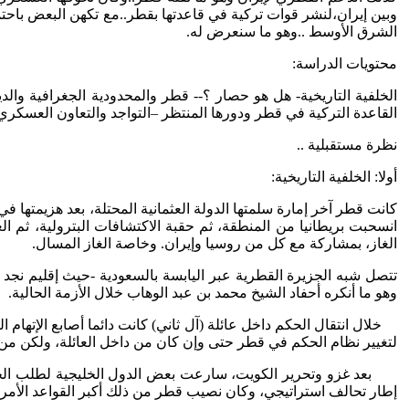
وبين إيران،لنشر قوات تركية في قاعدتها بقطر..مع تكهن البعض باحتم
الشرق الأوسط ..وهو ما سنعرض له.
محتويات الدراسة:
الخلفية التاريخية- هل هو حصار ؟-- قطر والمحدودية الجغرافية وال
القاعدة التركية في قطر ودورها المنتظر –التواجد والتعاون العسكر
نظرة مستقبلية ..
أولا: الخلفية التاريخية:
انسحبت بريطانيا من المنطقة، ثم حقبة الاكتشافات البترولية، ثم ا
الغاز، بمشاركة مع كل من روسيا وإيران. وخاصة الغاز المسال.
تتصل شبه الجزيرة القطرية عبر اليابسة بالسعودية -حيث إقليم نجد س
وهو ما أنكره أحفاد الشيخ محمد بن عبد الوهاب خلال الأزمة الحالية.
لتغيير نظام الحكم في قطر حتى وإن كان من داخل العائلة، ولكن من
بعد غزو وتحرير الكويت، سارعت بعض الدول الخليجية لطلب الحماية
إطار تحالف استراتيجي، وكان نصيب قطر من ذلك أكبر القواعد الأمريكية ف