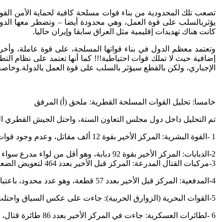
تصعب تلك المحدودية من بناء قوات مسلحة كافية لحماية الأمن القومي
يؤثربالسلب على قوة العمل، وهي محدودة أيضا – وتضطر معها الدولة
كانت هناك تهديدات إقليمية مثل العراق سابقا وإيران حاليا.
وتعتمد معظم الدول في بناء قواتها المسلحة، على قوة عاملة، وأخرى 
إضافية حيث لا تملك قوات احتياطية!!! كما أنها تعتمد على نظام ال
الإجباري، ولكن بالقطع سيؤثر بالسلب على قوة العمل بالدولة.وخاصة 
خامسا: تحليل القوات المسلحة القطرية: ملحق (أ) المرفق
تم التحليل داخل دول مجلس التعاون الستة، واحتل الجيش القطري المرت
1 -القوة البشرية: المركز الأخير بقوة 12 ألف مقاتل، وعدم وجود قوات احتياطية
2-الدبابات: المركز الأخير بقوة 92 دبابة، وهو أقل من لواء مدرع سواء فى التنظيمات الغربية او الشرقية.
3-مركبات القتال المدرعة: المركز قبل الأخير بعدد 464 لتعويض الضعف في عدد الدبابات.
4-المدفعية: المركز قبل الأخير بعدد 57 قطعة، وهو عدد محدود، باعتبار المدفعية أحد أهم مصادر النيران التمهيدية، والمرافقة للقوات.
5-القوات البحرية (الزوارق الحربية): جاءت على عكس السياق واحتلت المركز الأول بعدد 69 قطعة، ربما لتعدد الجزر وتأمين مصادر النفط والغاز.
6 -لطائرات العسكرية: جاءت في المركز الأخير بعدد 86 طائرة قتال، وهو مادعى إلى عقد صفقة المقاتلات المتطورة الأمريكية (نسر -إف 15) لعدد 72 طائرة، بقيمة 12 مليار دولار تم التعاقد عليها مؤخرا.