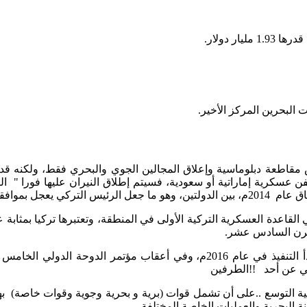
يس مقاطعة دبلوماسية وإعلاق المجالين الجوي والبحري فقط، ولكن
فن عسكرية إماراتية أو سعودية، فسيتم إطلاق النيران عليها فورا " ا
رلمانه على ذلك.
ا:القاعدة العسكرية التركية في قطر ودورها المنتظر: 1-هي القاعدة العسكرية التركية الأولى في المنط
لقرن السادس عشر.
2 -تم توقيع إنشاء القاعدة بين البلدين في عام 2014م، على أن يبدأ التنفيذ في 
ائي عن أحد !!الطرفين
3) جندي، ونص الاتفاق على قابلية التوسع ..على أن تشمل قوات (برية و بحرية وجوي
 البحرية والعمليات الخاصة المختلفة.