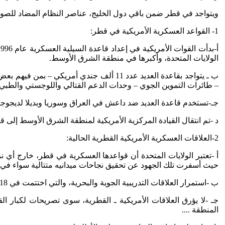
ويتواجد في قطر ضمن باقي دول الخليج، عناصر النظام المضاد للصواريخ
1- القواعد العسكرية الأمريكية في قطر:
الولايات المتحدة، وأكبرها في منطقة الشرق الأوسط.
– طائرات التموين الجوي – وحدات الدعم القتالي واللوجستي والطبي.
جـ-تستخدم قاعدة العديد ضد داعش في العراق وسوريا وبديلا لديجوجارسيا لتمركزالقاذفات العملاقة بي 52 حيث ت
د -تم انتقال القيادة المركزية الأمريكية لمنطقة الشرق الأوسط إلى قطر عام (2020 – 2003م) بديلا للقاعدة الأمريكية بالسعودية، حيث كان ذلك في إطار الإعتراض السعودي على ال
2-العلاقات العسكرية الأمريكية القطرية الحالية:
أ -تعتبر الولايات المتحدة أن قواعدها العسكرية في قطر، خارج أ
حيث أسفرت تلك الجهود عن تحقيق نجاحات ميدانيه متتالية سواء في ا
ب -استمرار العلاقات التدريبية الجوية والبحرية، والتي اختتمت في 18 يونيو الحالي، في منطقة تدريب (القلايل).. حيث شاركت فيها سفينتين حربيتين أمريكيتين، وصلتا إلى قطر في 14 يونيو الماضي ..
جـ -لا يؤرق العلاقات الأمريكية ـ القطرية، سوى تصريحات لكبار ا
المنطقة ....