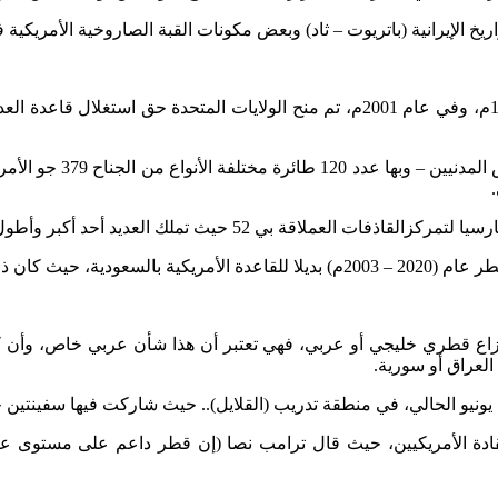
 الإيرانية (باتريوت – ثاد) وبعض مكونات القبة الصاروخية الأمريكية 
أ-بدأت القوات الأمريكية في إعداد قاعدة السيلية العسكرية عام 1996م، وفي عام 2001م، ت
ملك العديد أحد أكبر وأطول ممرات الهبوط في المنطقة...
غزو الأمريكي للعراق...
ي نزاع قطري خليجي أو عربي، فهي تعتبر أن هذا شأن عربي خاص، وأن 
لعراق أو سورية.
لقادة الأمريكيين، حيث قال ترامب نصا (إن قطر داعم على مستوى عال 