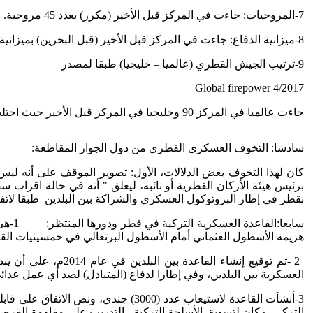
7-المروحيات: جاءت في المركز قبل الأخير (مكرر) بعدد 45 مروحية.
8-ميزانية الدفاع: جاءت في المركز قبل الأخير (قبل البحرين) بميزانية قدرها 1.93 مليار دولار.
9-ترتيب الجيش القطري (عالميا – خليجيا) طبقا لمصدر
Global firepower 4/2017
جاءت عالميا في المركز 90 وخليجيا في المركز قبل الأخير حيث احتلت البحرين المركز الأخير.
سادسا: التخوف العسكري القطري من دول الجوار المقاطعة:
كان لهذا التخوف بعض الدلالات، الأول: تصوير الموقف على أنه ل
برئيس هيئة الأركان القطرية أو نائبه، ليعلق " أنه في حالة اقراب س
بقطر في إطار البروتوكول العسكري والشراكة بين البلدين طبقا لاتفاق عام 2014م، بين الدولتين، وهو ما جعل الرئيس التركي يعجل بموافقة ب
سابع
هزيمة الأسطول العثماني أمام الأسطول البرتغالي في خمسينيات ا
العسكرية بين البلدين، وفي إطارا لدفاع (المتبادل) لصد أي عمل عد
3-أنشأت القاعدة لاستيعاب عدد (000
التركي- مكان لتسويق الأسلحة التركية - التدريب على مقاومة القرصنة