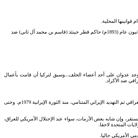
 قوانينها المحلية.
جد عدوان على أحد أعضاء الحلف...وسبق لتركيا أن قامت بأعمال
قي ضد الأكراد.
بدأ التواجد العسكري الغربي في الخليج – الأمريكي بشكل خاص – متزامنا بعد غزو وتحرير الكويت، وتعرض تلك المنطقة الحيوية، للتهديد العراقي ثم التهديد الإيراني المتنامي، منذ الثورة الإيرانية 1979م، وحتى
ستقر، وإن شابه بعض الأزمات، سواء عند الإحتلال الأمريكي للعراق،
مي الأمريكي حاليا.