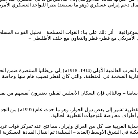
ال دعم إيراني عسكري (وهو ما نستبعد) نظرا للتواجد العسكري الأمريكي
ديموغرافية – أثر ذلك على بناء القوات المسلحة – تحليل القوات ال
ي الأمريكي مع قطر- قطر والتعاون مع حلف الأطلنطي –
كانت قطر آخر إمارة سلمتها الدولة العثمانية المحتلة، بعد هزيمتها ف
لغازية الضخمة في المنطقة، والتي كان لقطر نصيب هام منها وخاصة (ا
ابقا – وبالتالي فإن السكان الأصليين لقطر، يعتبرون أنفسهم من نفس
 أطراف معارضة للتوجهات القطرية الحالية.
 الغربية ضد كل من العراق وإيران، مما نتج عنه تمركز قوات غربية
ي الشرق الأوسط (العديد – السيلية) ثم انتقال القيادة العسكرية الأمريكي