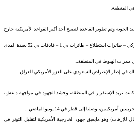
في المنطقة.
م منح الولايات المتحدة حق استغلال قاعدة العديد الجوية وتم تطوير القاعدة لتصبح أحد أكبر القواعد الأمريكية خارج
ب ـ يتواجد بقاعدة العديد عدد 11 ألف جندي أمريكي – بمن فيهم بعض المدنيين – وبها عدد 120 طائرة مختلفة الأنواع من الجناح 379 جو الأمركي – طائرات استطلاع – طائرات بي 1 – قاذفات بي 52 بعيدة المدى
كانت تريد الإستقرار في المنطقة، وحشد الجهود في مواجهة داعش،
للإرهاب) وهو مايعيق جهود الخارجية الأمريكية لتقليل التوتر في