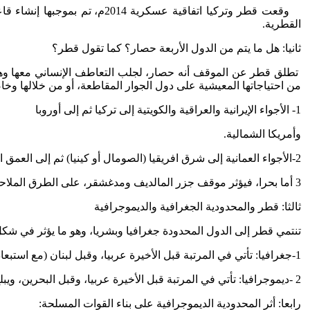
وقعت قطر وتركيا اتفاقية عسك
القطرية.
ثانيا: هل ما يتم من الدول الأربعة حصار؟ كما تقول قطر؟
من احتياجاتها المعيشية على دول الجوار المقاطعة، أو من خلالها وخا
1- الأجواء الإيرانية والعراقية والكويتية إلى تركيا ثم إلى أوروبا
وأمريكا الشمالية.
2-الأجواء العمانية إلى شرق افريقيا (الصومال أو كينيا) ثم إلى العمق الأفريقي ثم دول أمريكا اللاتينية، كما لا توجد مشكلة للاتصال بكل آسيا.
3 أما بحرا، فيؤثر موقف جزر المالديف ومدغشقر، على الطرق الملاحية من وإلى قطر، نظرا للبحث عن مواني بديلة لتقديم التسهيلات اللوجستية، مما يزيد من أزمنة الرحلات وقيم التأمين البحري
ثالثا: قطر والمحدودية الجغرافية والديموجرافية
تنتمي قطر إلى الدول المحدودة جغرافيا وبشريا، وهو ما يؤثر في شكل
1-جغرافيا: تأتي في المرتبة قبل الأخيرة عربيا، وقبل لبنان (مع استبعاد جزر القمر) وهي شبه جزيرة، تبلغ مساحتها 11437 كم مربع
2 -ديموجرافيا: تأتي في المرتبة قبل الأخيرة عربيا، وقبل البحرين، ويبلغ عدد سكان قطر 2113000 فرد
رابعا: أثر المحدودية الديموجرافية على بناء القوات المسلحة: