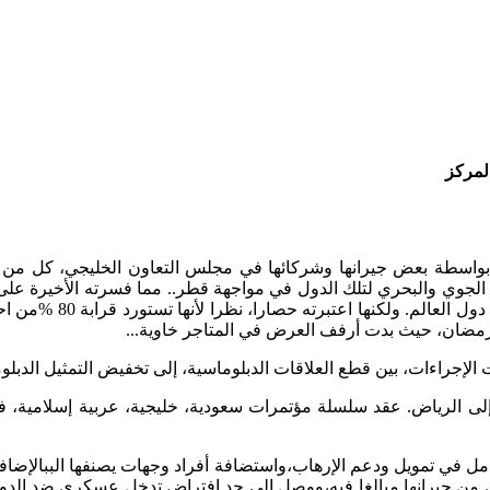
المركز
اسطة بعض جيرانها وشركائها في مجلس التعاون الخليجي، كل من الس
لين الجوي والبحري لتلك الدول في مواجهة قطر.. مما فسرته الأخيرة 
أخرى عبر (الكويت –العر
رمضان، حيث بدت أرفف العرض في المتاجر خاوية...
الإجراءات، بين قطع العلاقات الدبلوماسية، إلى تخفيض التمثيل الدبلو
 إلى الرياض. عقد سلسلة مؤتمرات سعودية، خليجية، عربية إسلامية، ف
عامل في تمويل ودعم الإرهاب،واستضافة أفراد وجهات يصنفها الببالإضاف
من جيرانها مبالغا فيه،ووصل إلى حد افتراض تدخل عسكري ضد الدولة أ