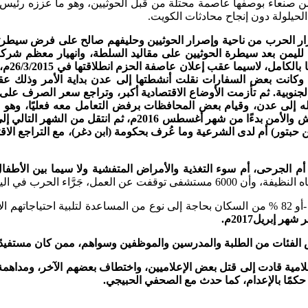
مرار الحرب من ناحية وإصرار الحوثيين وحليفهم صالح على فرض سيطرت
ليج لليمن بعد سيطرة الحوثيين على مقاليد السلطة، وانهيار معظم 
العديد 
، وكانت بعض السفارات نقلت أنشطتها إلى عدن بداية الأمر وذلك 
ات الجنوبية. ثم تأزمت الأوضاع الاقتصادية أكبر، وتراجع سعر الصرف ع
له إلى عدن، وقيام بعض المحافظات برفض التعامل معه فعليًا، وهو ما
وحليفهم صالح عن تسليم مرتبات لبعض القطاعات، لاسيما في الجي
 حبتور) أم لدى الشرعية وما عُرف بحكومة (ابن دغر)، مع التراجع ال
ر إبريل2017م.
إعلامية قادت إلى قتل بعض الإعلاميين، واختطاف بعضهم الآخر، ومداهم
 حكمًا بالإعدام، كما حدث مع الصحفي الحبيجي.