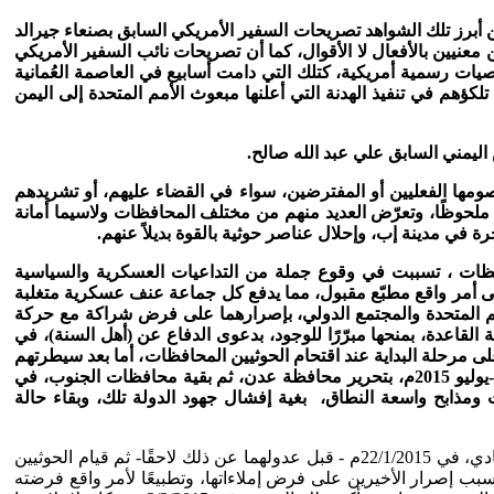
من أبرز تلك الشواهد تصريحات السفير الأمريكي السابق بصنعاء جيرالد
 معنيين بالأفعال لا الأقوال، كما أن تصريحات نائب السفير الأمريكي
ات رسمية أمريكية، كتلك التي دامت أسابيع في العاصمة العُمانية
وزير الخارجية الأمريكي السابق في 9/4/2016م في سياق تبريره للحوثيين تلكؤهم في تنفيذ الهدنة التي أعلنها مبعوث الأمم المتحدة إلى اليمن
ومها الفعليين أو المفترضين، سواء في القضاء عليهم، أو تشريدهم
 ملحوظًا، وتعرّض العديد منهم من مختلف المحافظات ولاسيما أمانة
 في مدينة إب، وإحلال عناصر حوثية بالقوة بديلاً عنهم.
محافظات ، تسببت في وقوع جملة من التداعيات العسكرية والسياسية
ة إلى أمر واقع مطبّع مقبول، مما يدفع كل جماعة عنف عسكرية متغلبة
الأمم المتحدة والمجتمع الدولي، بإصرارهما على فرض شراكة مع حركة
لقاعدة، بمنحها مبرّرًا للوجود، بدعوى الدفاع عن (أهل السنة)، في
ى مرحلة البداية عند اقتحام الحوثيين المحافظات، أما بعد سيطرتهم
، فقد غابت القاعدة عن المشهد تمامًا، ولم يعد نشاطها إلى الحضور إلا عقب انتصار المقاومة والجيش الوطني في أواخر رمضان 1437هـ -يوليو 2015م، بتحرير محافظة عدن، ثم بقية محافظات الجنوب، في
 ومذابح واسعة النطاق، بغية إفشال جهود الدولة تلك، وبقاء حالة
18- على صعيد التداعيات السياسية، فإنها بلغت ذروتها باستقالة حكومة الكفاءات برئاسة خالد بحّاح، ثم رئيس الجمهورية عبد ربه منصور هادي، في 22/1/2015م - قبل عدولهما عن ذلك لاحقًا- ثم قيام الحوثيين
ية مع الحوثيين بسبب إصرار الأخيرين على فرض إملاءاتها، وتطبيعًا لأمر واقع فرضته