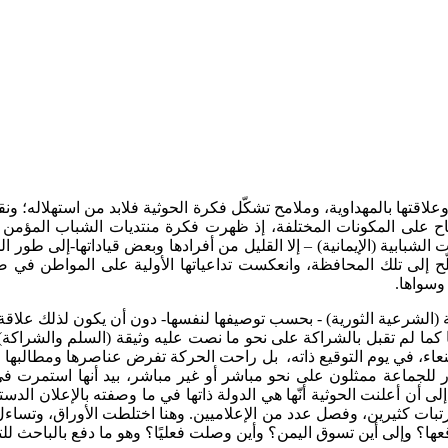
اقتها بالمهداوية، وملامح تشكّل فكرة الحوثية فلابد من استهلاله؛ و
فتاح على المكونات المختلفة، إذ ظهرت فكرة منتديات الشباب المؤمن
صف العام 2004م، تحوّلت هذه المنتديات الشبابية (الإيمانية) – إلا القليل من أفرادها وب
ّح إلى تلك المحافظة، وانعكست تداعياتها الأولية على المواطن في
وسواها.
اء، في يوم التوقيع ذاته، بل راحت الحركة تفرض عناصرها ومطالبها
ر للجماعة ممثلون على نحو مباشر أو غير مباشر، بيد أنها استمرت 
ع مرتبات كثيرين، وفصل عدد من الإعلاميين. وهنا اختلطت الأوراق، وت
اقعها؟ وإلى أين تسوق اليمن؟ وأين وصلت فعليًا؟ وهو ما دفع بالباحث 