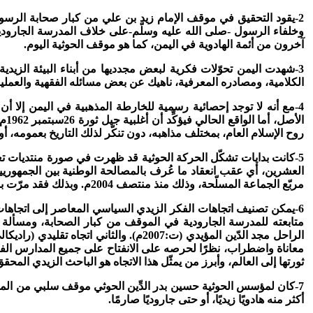
2-يقود التحقيق في موقف الإمام زيد بن علي من كبار صحابة الرسو
آخرون من أئمة الهادوية في اليمن، كما هو موقف الحوثية اليوم.
3-شهدت اليمن تحوّلات فكرية لبعض مجدديها من أبناء البيئة الزيدية
الكلامية، ومصادره المعرفية، ناهيك عن بعض مسائله الفقهية والعملية
4-
مع أنه لا توجد إحصائية رسمية للخارطة المذهبية في اليمن إلا أن
ال
روح الإسلام العام، بمختلف مذاهبه، دون تنكّر لذلك التاريخ بعمومه، أو
مربّع الجماعة المسلّحة، وذلك منذ منتصف 2004م. وبذلك فقد مرّت بمرحلتين ثقافية تربوية وعسكرية مقاتلة.
6-يمكن تصنيف اتجاهات الفكر الزيدي السياسي المعاصر إلى اتجاهات ثلاثة هي:
متابعته للمدرسة الجارودية في الموقف من كبار الصحابة، ومسألة ا
ثورتها إلى العالم، وأبرز من يمثّل هذا الاتجاه هو الباحث الزيدي الم
7-كان لمؤسس الحوثية حسين بدر الدِّين الحوثي موقف سلبي من المعر
أكثر منه هادويًا زيديًا، أو حتى جاروديًا صارمًا.