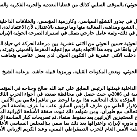
لحوثي) بالموقف السلبي كذلك من قضايا التعددية والحرية الفكرية والسيا
ل في جذور التشيّع السياسي، وكارزمية المؤسس، والخلافات الداخلية،
يع ومذاهبه، المغالية منها وما توصف بالاعتدال، لأن الاعتقاد لدى الجميع 
في ذلك- وثمة عامل خارجي يتمثل في استيراد الصرخة الحوثية الإيرانية 
ة الحوثية حسين الحوثي من الاثنى عشرية بين مرحلة الحركة في حياة ا
واقفًا في وجه هذا الاتجاه بقوة، مع إعجابه المفرط بالخميني وثورته و
خلت الاثنى عشرية في التكوين الحوثي لدى بعض عناصره وتماهت العلا
الحوثي، وبعض المكونات القبلية، ورمزها قبيلة حاشد، بزعامة الشيخ
 الداخلية فيمثلها الرئيس السابق علي عبد الله صالح وجناحه في المؤتم
مؤكدة لذلك التحالف، هذا مع ما لوحظ من تناغم إعلامي بين الآلتين
 المحتجزين الإيرانيين بعد سقوط صنعاء. ثم تصريحات كبار الساسة ال
بع بدوره لإيران، واعترافها بعد ذلك بما سمي بـ(المجلس السياسي الأعل
ه الأمين العام للحزب الديمقراطي اليمني، وعبد الكريم الإرياني ا