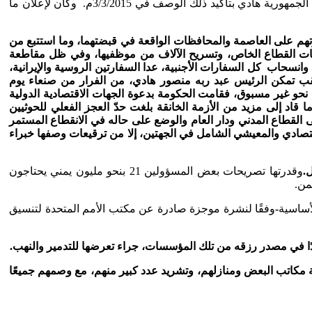
غطرسة القوة، ثم إعلان كثير من المحافظات رفضها تلقي أوامرها من صنعاء بوصفها عاصمة محتلة من قبل الحوثيين، وهو ما عززه رئيس الجمهورية هادي بتأكيد ذلك الوصف في 3/3/2015م. وكان لإعلان ما
هم على العاصمة والمحافظات الواقعة في قبضتهما، وما استتبع من
شركات القطاع الخاص، وتسريح الآلاف من موظفيها، وفي ظل مقاطعة
من شركات الطيران القيام برحلات إلى صنعاء، و اغلاق مكاتبها بالكامل، لاسيما عقب إعلان عاصفة الحزم انطلاقتها في 26/3/2015م، وانسحاب كل السفارات الأجنبية، عدا السفارتين الروسية والإيرانية،
عقب تمكن الرئيس عبد ربه منصور هادي، من الفرار من صنعاء يوم
لى نحو غير مسبوق، فقامت الحكومة بدعوة الجهات الاقتصادية الدولية
 قاد إلى مزيد من الأزمة الخانقة بلغت حدّ العجز الفعلي للحوثيين
ش والأمن بدءًا من شهر أغسطس 2016م، ثم انتقل من الشهر التالي إلى القطاع المدني ودار العام والوضع على حاله في الانقطاع المستمر
اقتصادي والمعيشي الشامل في الجهتين، إلا من ترقيعات وصفها خبراء
وقدرتها تصريحات بعض المسؤولين 21 بنحو مليون يمني يحتاجون
-
وفقًا لنشرة موجزة صادرة عن مكتب الأمم المتحدة لتنسيق
ة مكاتب البعض ومنازلهم، وتشريد عدد كبير منهم، مع وصمهم جميعًا