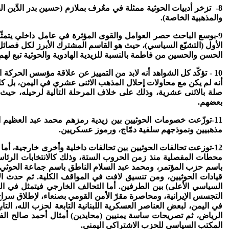
8- تزخر أدبيات الحوثية ممثلة في معُرف بملازم (حسين بدر الدِّين ا
والمذهبية الخاصة).
9-بوسع الباحث حصر العوامل والقوى المؤثرة في عامل داخلي يتمثّ
الأول (التشيّع السياسي)، حيث هو القاسم المشترك الأبرز لكل فصائل التش
الحسن والحسين من فاطمة بالنسبة للزيدية الهادوية والحوثية تبع لهم 
10 - تؤكّد كل الشواهد أنه لابد من التمييز عن علاقة مؤسس الحرك
أنه لم يكن مع محاولات إحلال المذهب الاثنى عشري في اليمن، بل كان 
صلة بالاثنى عشرية، وذلك على خلاف المرحلة التالية لرحيله، حيث د
بعضهم.
11-توزّعت خصومات الحوثيين بين زيدية رمزهم محمد عبد العظيم 
مذهبيين ونموذجهم سلفية دمّاج، ورموز عسكريين.
12-توزعت تحالفات الحوثيين بين تحالفات داخلية وأخرى خارجية، أما
باسم حزب المؤتمر، ومحمد عبد السلام الناطق باسم جماعة الحوثي ال
التجسس الإيرانية، ومحاصرة مقرّ الأمن القومي بصنعاء، لإطلاق سراح
في اليمن، لبعض العناصر العسكرية اللبنانية التابعة لحزب الله، التا
الرياض، ثم تصريحات ساسة يمنيين (محايدين) أمثال أحمد صالح الفقي
المكتب السياسي للحزب الاشتراكي اليمني.