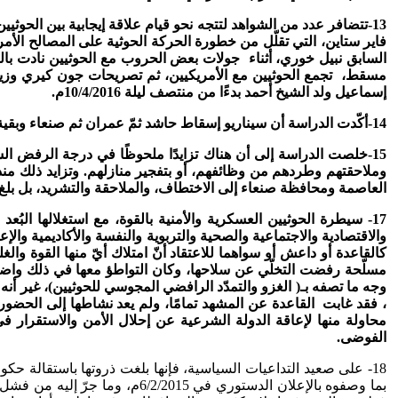
13-تتضافر
عدد من الشواهد لتتجه نحو قيام علاقة إيجابية بين الحوثيي
فاير ستاين، التي تقلّل من خطورة الحركة الحوثية على المصالح الأمري
السابق نبيل خوري، أثناء جولات بعض الحروب مع الحوثيين نادت بال
إسماعيل ولد الشيخ أحمد بدءًا من منتصف ليلة 10/4/2016م.
14-أكّدت الدراسة أن سيناريو إسقاط حاشد ثمّ عمران ثم صنعاء وبقية المحافظات تم بدعم عسكري مباشر من قبل القوات الموالية للرئيس اليمني السابق علي عبد الله صالح.
15-خلصت الدراسة إلى أن هناك تزايدًا ملحوظًا في درجة الرفض 
وملاحقتهم وطردهم من وظائفهم، أو بتفجير منازلهم. وتزايد ذلك منذ
العاصمة ومحافظة صنعاء إلى الاختطاف، والملاحقة والتشريد، بل بلغ 
17- سيطرة الحوثيين العسكرية والأمنية بالقوة، مع استغلالها 
والاقتصادية والاجتماعية والصحية والتربوية والنفسة والأكاديمية وا
كالقاعدة أو داعش أو سواهما للاعتقاد أنّ امتلاك أيّ منها القوة و
مسلّحة رفضت التخلّي عن سلاحها، وكان التواطؤ معها في ذلك واضحًا،
وجه ما تصفه بـ( الغزو والتمدّد الرافضي المجوسي للحوثيين)، غير أ
محاولة منها لإعاقة الدولة الشرعية عن إحلال الأمن والاستقرار ف
الفوضى.
بما وصفوه بالإعلان الدستوري ف