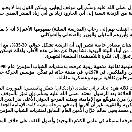
ل -صلى الله عليه وسلّم-إلى موقف إيجابي، ويمكن القول بما لا يخلو
، انتقلت بهم إلى رحاب (المدرسة السنّية) بمفهومها الأعم إلا أنه لا 
 وأبرزهم المقبلي والوزير والصنعاني والشوكاني.
 هناك
مصادر خاصة تش
أصل، أما الواقع الحالي فيؤكِّد أن أغلبية جيل ثورة 26سبتمبر 1962م، من أبناء البيئة الزيدية، نشأ بعيدً
 تحوّل إلى فكرة (اللامذهبية) السلفية الشهيرة.
العشرين، أي عقب انعقاد ما عُرف بالمصالحة الوطنية بين الجمهوريين والملكيين، في
اتجاه تراثي تقليدي (راديكالي) يتميّز بـ(تقديس) الموروث 
لخلافة بعد الرسول محمّد -صلى الله عليه وسلّم-وإن تميّز بالموقف 
حقق محمد يحيى سالم عزّان الأمين العام السابق لمنتديات الشباب المؤمن
فة المتمثلة في علمي الكلام (التوحيد) وأصول الفقه، على خلاف المشهو