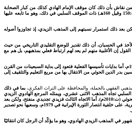
 من نقاش بأن ذلك كان موقف الإمام الهادي كذلك من كبار الصحابة
وخلفاء الرسول -صلى الله عليه وسلّم-على خلاف المدرسة الجارودية من الزيدية (نسبة إلى أبي الجارود زياد بن أبي زياد المنذر العبدي ت:150 وقيل 160هـ) ذات الموقف السلبي في ذلك، وهو ما تابعه عليها
يمكن بعد ذلك استمرار نسبتهم إلى المذهب الزيدي، إذ تجاوزوا أصوله
ير إلى أن الزيدية تشكل حوالي 30-35%، مع الأخذ في الحسبان، أن ذلك تقدير للوضع التقليدي التاريخي من حيث
ا عن معاني هذه الأطر، ولذلك فيمكن القول إن الأغلبية منهم لم يعد لهم ارتباط فعلي بمذهبهم، بل هم مع
5-كانت بدايات تشكّل الحركة الحوثية قد ظهرت في صورة منتديات تعليمية ثقافية مذهبية زيدية عرفت بـ(منتديات الشباب المؤمن) عام 1990م، أما بدايات تأسيسها الفعلية فتعود إلى بداية السبعينات من القرن
 1970م، في مدينة جدّة، ثم تمكّن مؤسس الحركة حسين بدر الدين الحوثي من الانتقال بها من مربع التعليم والتثقيف إلى
المذهبي الفقهي بالجملة، والمحافظة على التراث الفكري،
بما في ذلك
السلبي تجاه المذهب الاثنى عشري، ويمثله المرجع الهادوي الزيدي
الراحل مجد الدّين المؤيدي (ت:2007م). والثاني اتجاه تقليدي (راديكالي) مرن متوسِّع مع الإمامية، ويمثله المرجع الحوثي الأعلى بدر الدين الحوثي (ت:2010م). أما الاتجاه الثالث فزيدي تجديدي منفتح، ولكن بعد
معاناة واضطراب، نظرًا لحرصه على الانفتاح على جميع المدارس الفكرية والفقهية، غير أن أقربها إليه في مرحلة معينة كانت الإمامة الجعفرية، على خلفية انتصار الثورة الإيرانية في 1979م، وسعيها نحو تصدير
.
ر في المذهب الزيدي الهادوي، وهو ما يؤكّد أن الرجل كان انتقائيًا