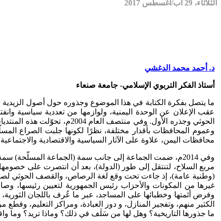
الثلاثاء، 29 آب/أغسطس 2017
د. أحمد محمد الدغشي
أستاذ الفكر التربوي الإسلامي- جامعة صنعاء
ما يتصل بفكرة الكتابة في هذا الموضوع وجذوره حول أصول الزيدية وعل
عقب الإعلان عن الوحدة اليمنية، ولوازمها من تعددية سياسية وان
الحوثي وجذره الأول. وفي منت
وعموم المحافظات بأقدار مختلفة، نظرًا لكونها جلبت الصراع المسل
محافظات اليمن، علاوة على الآثار السياسية والاقتصادية والاجتماعية 
(وطنية عامة)، إذ جاءت تحت وقع لغة الرصاص، والقصف الحوثي لصنع
غيرها من المكونات والأحزاب رئيس الجمهورية لتعيين رئيسها، وصا
الكثير منهم، وتفجير المنازل، و دور العبادة، ومراكز التعليم، وقط
ما جذورها التاريخية؟ وهل لها من سَلَف في ذلك؟ وماذا تريد؟ وما و