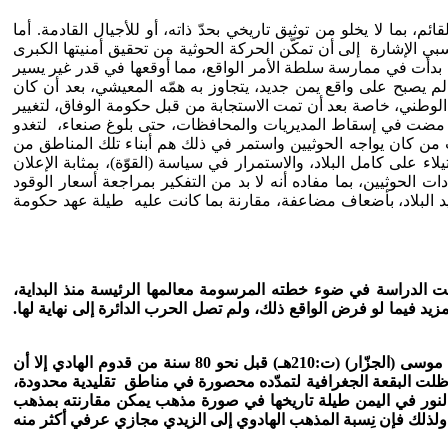
 بما لا يخلو من توثيق تاريخي بحدّ ذاته، أو للأجيال القادمة. أما
بي الإشارة إلى أن تمكّن الحركة الحوثية من تحقيق أمنيتها الكبرى
أن بدأت في ممارسة سلطة الأمر الواقع، مما أوقعها في قدر غير يسير
م يصبح على واقع يمن جديد، يتجاوز به همّه المعيشي، بعد أن كان
 الوطني، خاصة بعد أن تمت الاستجابة من قبل حكومة الوفاق، لتغيير
 بل مضت في إسقاط المديريات والمحافظات، حتى بلوغ صنعاء، لتغدو
من كان يواجه الحوثيين واستمر في ذلك هم أبناء تلك المناطق من
على كامل البلاد، والاستمرار في سياسة (القوّة)، بمثابة الإعلان
 الحقيقية لمن نادى بها، خاصة بعد أن بدأ الحديث مع مطلع شهر فبراير2015م، على ألسنة قيادات الحوثيين، بما مفاده أنه لا بد من التفكير بمراجعة أسعار الوقود
ًا بعد مرور أكثر من سنة على سيطرتها على مقاليد البلاد، بأضعاف مضاعفة، مقارنة بما كانت عليه طيلة عهد حكومة
ضت الدراسة في ضوء خطته المرسومة معالمها الرئيسة منذ البداية،
زيد فيما لو فرض الواقع ذلك، ولم تصل الحرب الدائرة إلى نهاية لها.
1-مع أن قلّة من اليمنيين أدركوا بدايات التشيع قبل مقدم الإمام الهادي يحيى بن الحسين بن القاسم الرسّي سنة 280هـ على يد إبراهيم بن موسى (الجزّار) (ت:210هـ) قبل نحو 80 سنة من قدوم الهادي إلا أن
دية الأولى في اليمن لم تتم إلا على يد الهادي، الذي امتد مذهبه عبر تاريخ اليمن بعد ذلك نحوًا من 1100 سنة، وإن ظلت البقعة الجغرافية لتمدّده محصورة في مناطق تقليدية محدودة،
المذهب الأوسع هو المذهب الشافعي، أما مذهب الإمام زيد بن علي (ت:122هـ) الفعلي فلم ير النور في اليمن طيلة تاريخها في صورة مذهب يمكن مقارنته بمذهب
. ولذلك فإن نِسبة المذهب الهادوي إلى الزيدي مجازي عرفي أكثر منه