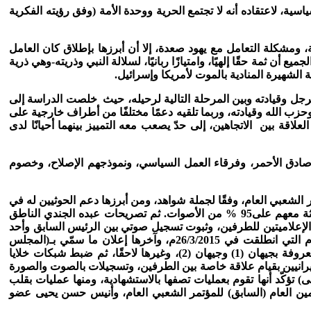
سية، لاعتقاده أنه لا تجتمع الحرية ووحدة الأمة (وفق رؤيته الفكرية
 ومشكلة التعامل مع يهود صعدة، إلا أن أبرزها بإطلاق كان العامل
أن ثمة حقًا إلهيًا، وامتيازًا ربانيًا، لسلالة النبي وذريته-وهي ذرية
الشهيرة المنادية بالموت لأمريكا وإسرائيل.
لرجل وقيادته وبين المرحلة التالية لرحيله، حيث خلصت الدراسة إلى
حزب الله وقيادته، وربما تلقيه دعمًا مختلفًا من أطراف خارجية على
قة بين الاتجاهين، إلى حدّ يصعب معه التمييز بينهما أحيانًا لدى
 صادق الأحمر، وفرقاء العمل السياسي، ونموذجهم الإصلاح، وخصوم
ر الشعبي العام، وفقًا لجملة شواهد، ومن أبرزها دعم الحوثيين له في
محطات المفصلية منذ زمن الحروب الستة، وذلك كالانتخابات الرئاسية في 2006م، حيث حصل في محافظة صعده في أجواء الحرب الثالثة معهم على95 % من الأصوات. ثم تصريحات عبده الجندي الناطق
 الإعلاميتين للطرفين، وثبوت تسجيل صوتي بين الرئيس السابق وأحد
قيادات الحوثيين، ومن تنسيق لافت في المواقف الكلية. ثم حدث الإقرار العلني من طرف الرئيس السابق عقب ما عرف بعاصفة الحزم التي انطلقت في 26/3/2015م، وآخرها إعلان ما سمّي بـ(المجلس
السياسي الأعلى) بين الطرفين. أما التحالف الخارجي فيتمثل في التحالف مع طهران، ومن شواهد ذلك ثبوت صفقة الأسلحة الإيرانية المعروفة بجيهان (1) وجيهان (2)، وغيرها لاحقًا، ثم ضبط شبكات خلايا
إيرانيين بقيام علاقة خاصة بين الطرفين، وتسجيلات بالصوت والصورة
ى) تؤكّد أنها تقوم بعمليات تصفها بالاستشهادية، ومنها عمليات بقلب
لأمين العام (السابق) للمؤتمر الشعبي العام، وأنيس حسن يحيى عضو