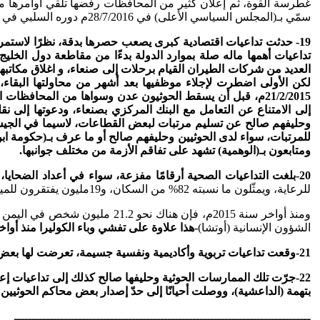
سمّي بـ(المجلس السياسي الأعلى) في 28/7/2016م دوره السلبي في الحيلولة دون إنجاح محادثات الكويت.
19- حدثت تداعيات اقتصادية كبرى يصعب حصرها بدقة، نظرًا لاست
تداعيات أهمها ماله صلة بموارد الدولة بدءًا من مقاطعة دول الخ
لكن الأولى اضطرت لإجلاء موظفيها بعد أشهر من محاولتها البقاء
21/2/2015م، قبل أن يسقط الحوثيون عدن وسواها من المحافظ
إلى الامتناع عن التعامل مع البنك المركزي بصنعاء، ودعوتها إلى نق
للمرتبات، سواء لدى الحوثيين وحليفهم صالح أو ما عرف بـ(حكومة ابن
ومتابعون بـ(الوهمية) تشهد على تفاقم الأزمة من مختلف جوانبها.
20-بلغت التداعيات الصحية أرقامًا مفزعة، سواء في أعداد الضحايا، أم الجرحى، أم سوء التغذية والأمراض المتفشية ولا سيما بين الأطفال.
للرعاية، ويمثّلون ما نسبته 82% من السكان، و19مليون يفتقرون للمياه النظيفة، وأن 6000 مستشفى توقفت عن العمل، جَرَّاء الحرب في اليمن.
ومنذ أواخر سنة 2015م، فإن هناك نحو 21.2 مليون شخص في اليمن -أو 82 % من السكان بحاجة إلى نوع من المساعدة لتلبية احتياجاتهم الأساسية
الشؤون الإنسانية (أوتشا)
-هذا علاوة على تفشي وباء الكوليرا منذ أواخر شه
21-وقعت تداعيات تربوية وأكاديمية ونفسية جسيمة، تعرضت لها بعض الفئات من الطلبة والمدرسين والموظفين وسواهم، ممن كان مستفيدًا في مصدر رزقه من تلك المؤسسات، جراء تعرضها للتدمير والنهب.
22-جرّت تلك الممارسات الحوثية وحليفها صالح كذلك إلى تداعيات 
بتهمة (الداعشية)، ووصلت أحيانًا إلى حدّ إصدار بعض محاكم الحوثيين
ـــــــــــــــــــــــــــــــــــــــــــــــــــــــــــــــــــــــــــــــــــ