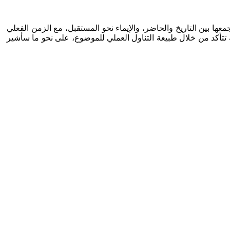
تمبر 2014م، في سعتها وشمولها ومتابعتها وتوثيقها، وجمعها بين التاريخ والحاضر، والإيماء نحو المستقبل، مع الزمن الفعلي
ية تتأكد من خلال طبيعة التناول العملي للموضوع، على نحو ما سأشير