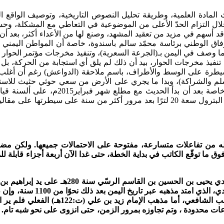
ادة العلمية، وطريقة تحليل النصوص التاريخية، وتوصيف الواقع القائم،
لال التزام الحدّ الأعلى من الموضوعية في التعاطي مع المشكلة، وحس
 قد أسهم في مزيد من تعقيد المشهد، وصنع لها من الأعداء أكثر، بعد 
وفاق الوطني برئاسة محمّد سالم باسندوة، خاصة أن المواطن اليمني ل
عما وصف في اليمن بـ(الجرعة السعرية)، وتنفيذ مخرجات مؤتمر الحوار
ي تنفيذ مخرجات الحوار، بيد أن ذلك لم يلق أي استجابة من الحركة،
للسيطرة على الوسط والأطراف، باسم ملاحقة (الدواعش) رغم أن أغلب 
لم والشراكة)، وبدا ما يجري على الأرض من سعي حوثي حثيث للاستيلاء 
الصريح أن لا علاقة لتلك المطالب بالأجندة
لمواجهة الأزمة الاقتصادية، وهو ما تم فعليًا حيث غدت تباع اسطوانة البترول سعة 20 لتر
ر حوله من تفاعلات متسارعة، مفتوحة على الاحتمالات جميعها. ولكن م
ما توقّع الكاتب في بداية الخطة، حتى غدا الآن أربعة أجزاء قابلة للم
البدايات الفعلية للدولة الزي
بالنظر إلى الخارطة الطبيعية لليمن، وكون 
موعات محدودة ، وتم تجاوزه بمرور الزمن، حتى انزوى على نحو شبه تام