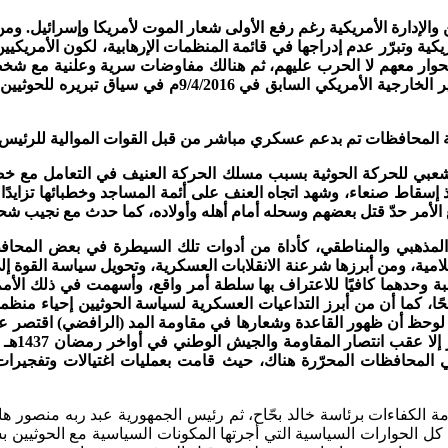
ن والإدارة الأمريكية رغم رفع الأولى شعار الموت لأمريكا وإسرائيل. و
كية وتبرّر عدم إدراجها في قائمة المنظمات الإرهابية، لكون الأمريكيين
حوار معهم لا الحرب عليهم، ثم هنالك مفاوضات سرية وعلنية مع شخصي
مسقط، تجمع الحوثيين مع الأمريكيين، ثم تصريحات جون كيري 
الشعبي للحركة الحوثية بسبب مسلك الحركة العنيف في التعامل مع خص
 إسقاط صنعاء، وشهد اتجاه العنف على أئمة المساجد وخطبائها تزايدًا
الأمر حدّ قتل بعضهم وسحله أمام أهله وأولاده، كما حدث مع نجيب شحرة
البُعد المذهبي والمناطقي، كأداة من أدوات تلك السيطرة في بعض ال
لإعلامية، ومن أبرزها شرعنة الانقلابات العسكرية، وتحويل سياسة القو
الغلبة وحدهما كافيًا للاعتراف بها سلطة أمر واقع، وأسهمت في ذلك 
 كما أن من أبرز التداعيات العسكرية لسياسة الحوثيين إحياء منظمة ا
نه لوحظ أن ظهور القاعدة وشعارها في مقاومة المد (الرافضي) اقتصر عل
ي المحافظات المحرّرة هناك، حيث قامت بعمليات اغتيالات وتفجيرات
ي 6/2/2015م، وما جرّ إليه من فشل كل الحوارات السياسية التي أجرتها المكونات السياس