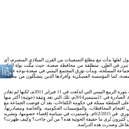
نقول لعلها بدأت مع مطلع التسعينات من القرن الميلادي المنصرم، أي
 تبرز في العلن، منطلقة من محافظة صعدة، حيث مثّلت نواة الفكر
عض قياداتها-إلى طور الجماعة المسلّحة، وبدأت تؤرق المجتمع اليمني في صعدة-بوجه خاص-
 صعدة، كما المؤسسة العسكرية وأفرادها الذين يتشكّلون من مختلف
وفي 2014م، ضمت الجماعة إلى جانب سمة (الجماعة المسلّحة) سمة (الشرعية الثورية) - بحسب توصيفها لنفسها- دون أن يكون لذلك علاقة بثورة الربيع اليمني التي اندلعت في 11 فبراير 2011م، لكنها لم تغادر
مربع السلاح، لتنتقل إلى طور (الدولة)، بعد أن انتصرت على خصومها كما لم تقبل بالشراكة على نحو ما نصت عليه وثيقة (السلم والشراكة)، الصادرة في 21سبتمبر2014م، تلك التي تعد وثيقة (حوثية) أكثر منها
 على السلطة ممثلة في حكومة الكفاءات، بعد أن فوضت الجماعة مع
في اقتحام المحافظات، والمؤسسات الحكومية، والخاصة ومصادرتها،
وفرض أئمتها وخطبائها على المساجد، عبر ما عُرف باللجان الثورية، إلى أن أعلنت الحوثية أنّها هي الدولة ذاتها في ما وصفته بالإعلان الدستوري في 6/2/2015م، واستمرت في سياسة إقصاء خصومها، وتشريد
ساءل كثيرون تُرى ما حقيقة الحوثية هذه؟ من أين جاءت؟ وكيف ظهرت؟
للتفاعل وصدرت هذه الدراسة.