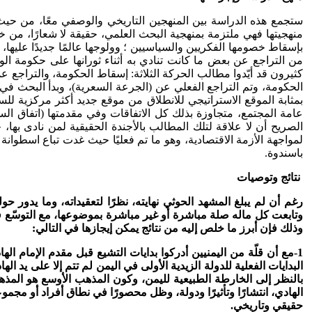
ستجمع هذه الدراسة بين المنهجين التاريخي والوصفي معًا، من حيث الم
منهجيتها فهي ملتزمة بمنهجية البحث العلمي، حقيقة لا شعارًا، من خ
بإسقاط خصومها الفكريين والسياسيين ؛ وولوجها عالمًا جديدًا عليها،
من التراجع عن بعض ما كانت تنادي به أثناء ثورانها على حكومة ال
كثيرون قد أيّدوا مطالب الحركة الثلاثة: إسقاط الحكومة، والتراجع 
الحكومة، وتم التراجع الفعلي عن (الجرعة السعرية)، وبدأ البحث ف
بمثابة الموقع الاستراتيجي للانطلاق من موقع جديد أكثر مركزية 
عامة المجتمع، متجاوزة بذلك كل الاتفاقات وفي مقدمتها (اتفاق الس
باسندوة.
نتائج وتوصيات
رغم أن لم يبلغ المشهد الحوثي نهايته، نظرًا لتعقيداته، وما يدو
وتابعت كل ماله صلة مباشرة أو غير مباشرة بموضوعها، مع التوسّع فوق 
وذلك فإن أبرز ما خلص إليه من نتائج يمكن إيجازها في التالي:
الهادي، انتشارًا وتأثيرًا ودولة، وظل محصورًا في نطاق أفراد أو مج
حقيقي وتاريخي.