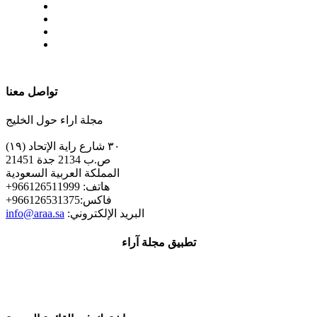
| تابعنا على
تواصل معنا
مجلة اراء حول الخليج
٣٠ شارع راية الإتحاد (١٩)
ص.ب 2134 جدة 21451
المملكة العربية السعودية
+هاتف: 966126511999
+فاكس:966126531375
:البريد الإلكتروني
info@araa.sa
تطبيق مجلة آراء