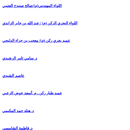
اللواء المهندس(م)/صالح صنيدح العتيبي
اللواء البحري الركن (م) / عبد الله بن جابر الزايدي
عميد بحري ركن (م)/ معجب بن جزاء الدلبحي
د. سامي ثامر الرشيدي
عاصم الشيدي
عميد طيار ركن ـ م .أسعد عوض الزعبي
د. هيله حمد المكيمي
د. فاطمة الشامسي