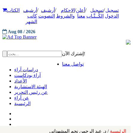
/
/
/
/
/
تسجيل
تسجيل
أعلن
الاحكام
أرشيف
أرشيف
الكتاب
الدخول
الكُــتَّـاب
معنا
والشروط
التصويت
كاتب
الشهر
Aug 08 / 2026
إشترك الآن!
تواصل معنا
دراسات آراء
آراء بودكاست
الأعداد
الهيئة الاستشارية
عن رئيس التحرير
عن آراء
الرئيسية
الرئيسية
/ د. عبد الرحمن نجم المشهداني