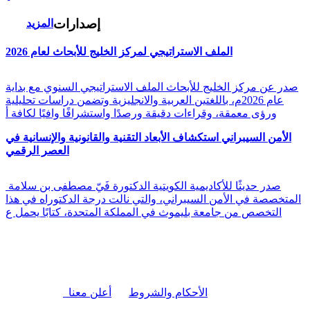
إصدارات
المزيد
الملف الاستراتيجي لمركز الخليج للأبحاث لعام 2026
صدر عن مركز الخليج للأبحاث الملف الاستراتيجي السنوي مع بداية
عام 2026م، باللغتين العربية والانجليزية وتضمن دراسات تحليلية
ورؤى معمقة، وقراءات دقيقة ورصدًا واستشرافًا وافيًا لكافة أ
الأمن السيبراني استكشاف الأبعاد التقنية والقانونية والإنسانية في
العصر الرقمي
صدر حديثًا للأكاديمية الكويتية الدكتورة فَيّ مصطفى بن سلامة
المتخصصة في الأمن السيبراني، والتي نالت درجة الدكتوراه في هذا
التخصص من جامعة بليموث في المملكة المتحدة، كتابًا يحمل ع
|
الأحكام والشروط
أعلن معنا