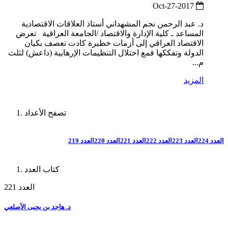
2017-Oct-27
د. عبد الرحمن نجم المشهداني أستاذ العلاقات الاقتصادية
المساعد ـ كلية الإدارة والاقتصاد /الجامعة العراقية تعرض
الاقتصاد العراقي إلى أزمات خطيرة كادت تعصف بكيان
الدولة وتفككها فمع احتلال التنظيمات الإرهابية (داعش) لثلث
م...
المزيد
تصفح الأعداد
العدد 224
العدد 223
العدد 222
العدد 221
العدد 220
العدد 219
كتاب العدد
العدد 221
د. هاجد بن يحيى الأصلعي