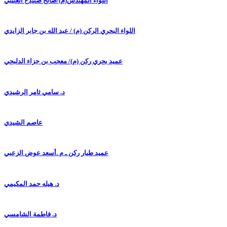
اللواء المهندس(م)/صالح صنيدح العتيبي
اللواء البحري الركن (م) / عبد الله بن جابر الزايدي
عميد بحري ركن (م)/ معجب بن جزاء الدلبحي
د. سامي ثامر الرشيدي
عاصم الشيدي
عميد طيار ركن ـ م .أسعد عوض الزعبي
د. هيله حمد المكيمي
د. فاطمة الشامسي