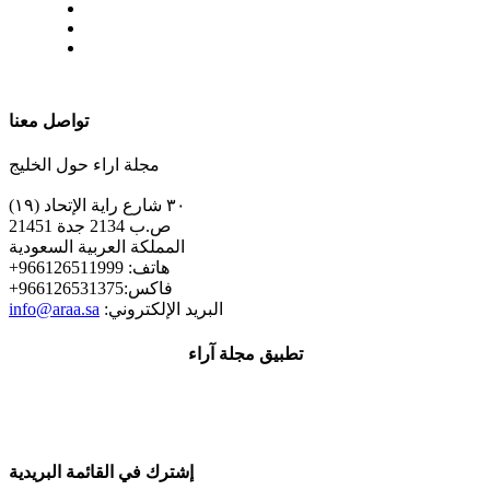
| تابعنا على
تواصل معنا
مجلة اراء حول الخليج
٣٠ شارع راية الإتحاد (١٩)
ص.ب 2134 جدة 21451
المملكة العربية السعودية
+هاتف: 966126511999
+فاكس:966126531375
:البريد الإلكتروني
info@araa.sa
تطبيق مجلة آراء
إشترك في القائمة البريدية