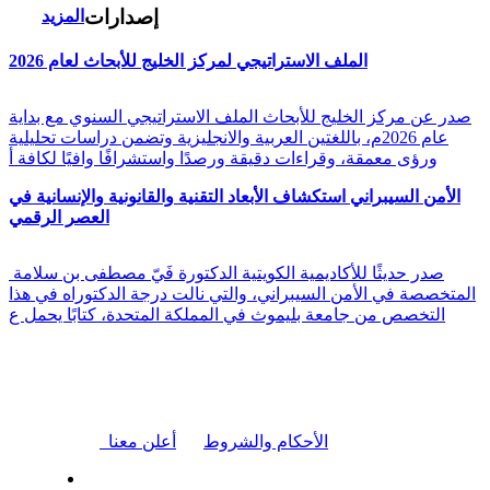
إصدارات
المزيد
الملف الاستراتيجي لمركز الخليج للأبحاث لعام 2026
صدر عن مركز الخليج للأبحاث الملف الاستراتيجي السنوي مع بداية
عام 2026م، باللغتين العربية والانجليزية وتضمن دراسات تحليلية
ورؤى معمقة، وقراءات دقيقة ورصدًا واستشرافًا وافيًا لكافة أ
الأمن السيبراني استكشاف الأبعاد التقنية والقانونية والإنسانية في
العصر الرقمي
صدر حديثًا للأكاديمية الكويتية الدكتورة فَيّ مصطفى بن سلامة
المتخصصة في الأمن السيبراني، والتي نالت درجة الدكتوراه في هذا
التخصص من جامعة بليموث في المملكة المتحدة، كتابًا يحمل ع
|
الأحكام والشروط
أعلن معنا