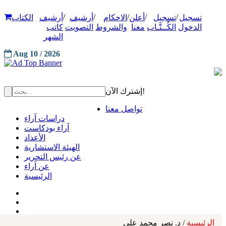
/
/
/
/
/
تسجيل
تسجيل
أعلن
الاحكام
أرشيف
أرشيف
الكتاب
الدخول
الكُــتَّـاب
معنا
والشروط
التصويت
كاتب
الشهر
Aug 10 / 2026
إشترك الآن!
تواصل معنا
دراسات آراء
آراء بودكاست
الأعداد
الهيئة الاستشارية
عن رئيس التحرير
عن آراء
الرئيسية
الرئيسية
/ د. نصر محمد علي