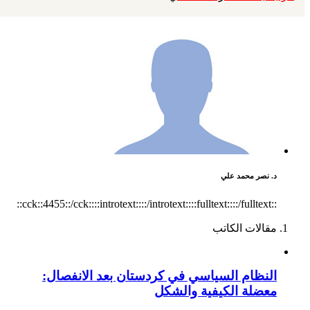
د. نصر محمد علي
::cck::4455::/cck::::introtext::::/introtext::::fulltext::::/fulltext::
مقالات الكاتب
النظام السياسي في كردستان بعد الانفصال:
معضلة الكيفية والشكل