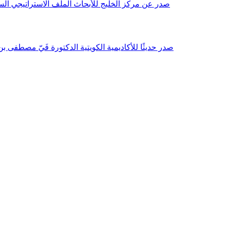
صدر عن مركز الخليج للأبحاث الملف الاستراتيجي السنوي مع بداية عام 2026م، باللغتين العربية والانجليزية وتضمن دراسات تحليلية ورؤى معمقة، 
صدر حديثًا للأكاديمية الكويتية الدكتورة فَيّ مصطفى