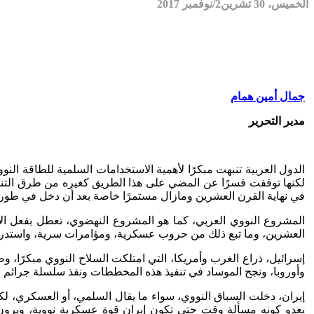
الخميس، 30 تشرين2/نوفمبر 2017
جمال أمين همام
مدير التحرير
الدول العربية تنبهت مبكرًا لأهمية الاستخدامات السلمية للطاقة النوو
لكنها توقفت قسرًا عن المضي على هذا الطريق كغيره من طرق التنمية
في نهاية القرن العشرين ومازال مستمرًا خاصة بعد أن دخل في طور ال
المشروع النووي العربي، كما هو المشروع النهضوي، تعطل بفعل الإك
العشرين، وما تبع ذلك من حروب عسكرية، ومؤامرات سرية، واستدراج
إسرائيل، ذراع الغرب وأمريكا، التي امتلكت السلاح النووي مبكرًا، 
وأوروبا، ونجح الموساد في تنفيذ هذه المخططات ونفذ سلسلة جرائم ا
إيران، دخلت السباق النووي، سواء ما يقال السلمي، أو العسكري، لك
يعدو كونه مسألة وقت حتى تكون إيران قوة عسكرية نووية، ويرون أن