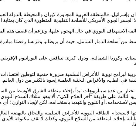
أوسط من أسلحة الدمار الشامل، حيث أن بريطانيا وفرنسا رفضتا مبادرة
ان، وكوريا الشمالية، ودول كبرى تتنافس على اليورانيوم الإفريقي 
.
عربية لبرامج نووية للأغراض السلمية ضرورة حتمية لتوطين اقتصادات ال
ظيفة في الطب، والأغراض البحثية العلمية إسوة بالكثير من دول العالم.
تختار بين عدة سيناريوهات تبدأ بإخلاء منطقة الشرق الأوسط من السلا
و الثالث على طريقة "آخر العلاج الكي"، ألا وهو امتلاك السلاح النووي
استخدامه، أو التلويح والتهديد باستخدامه، لكن لإيجاد التوازن ؛ أي ما
ها لاستخدام الطاقة النووية للأغراض السلمية واللحاق بالنهضة الع
بة بإخلاء المنطقة من السلاح النووي، وكذلك لا تقف مكتوفة الأيدي أم
ا.