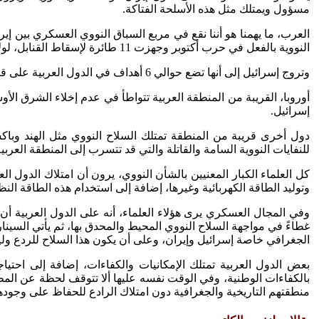
مسؤول ويمتلك مثل هذه الأسلحة الفتاكة.
النووية بالفعل في حرب أكتوبر وجهزت 11 طائرة لإسقاط القنابل، لولا الجسر الجوي الأمريكي للأسلحة التقليدية المتطورة الذي كان بمثابة المكابح لإسرائيل.
وتروج إسرائيل إلى أنها تضع حوالي 6 أهداف في الدول العربية على قائمة الاستهداف النووي في حال الهجوم عليها، وتزعم أن قصف هذه المشروعات سوف يعيد الدول العربية إلى العصور الوسطى.
أوروبا، القريبة من المنطقة العربية تتواطأ في عدم إخلاء الشرق ال
إسرائيل.
دول أخرى قريبة من المنطقة تمتلك السلاح النووي مثل الهند وباكست
للنفايات النووية السامة والقاتلة والتي قد تتسرب إلى المنطقة العربية
كل العلماء الكبار المعنيين بالشأن النووي، يرون أن امتلاك الدول ال
وتوليد الطاقة الكهربائية وغيرها، إضافة إلى استخدام هذه الطاقة الن
وفي المجال العسكري يرى هؤلاء العلماء، أنه على الدول العربية أن 
غطاءً في مواجهة السلاح النووي المحيط والمحدق بها، ثم يأتي السيناري
الجغرافي خاصة إسرائيل وإيران، وعلى أن يكون هذا السلاح للردع وليس ل
بعض الدول العربية تمتلك الإمكانيات والكفاءات، إضافة إلى احتياج
بالكفاءات الوطنية، وفي الوقت نفسه عليها ألا تتوقف لحظة عن المطال
منطقتهم التاريخية والجغرافية دون امتلاك الرادع للحفاظ على وجوده