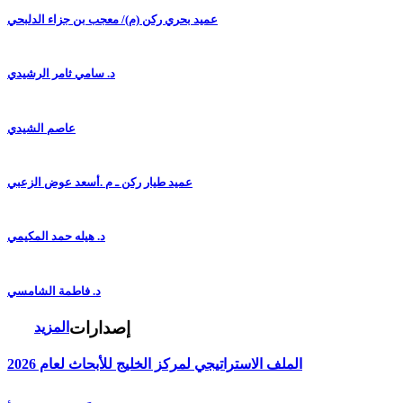
عميد بحري ركن (م)/ معجب بن جزاء الدلبحي
د. سامي ثامر الرشيدي
عاصم الشيدي
عميد طيار ركن ـ م .أسعد عوض الزعبي
د. هيله حمد المكيمي
د. فاطمة الشامسي
إصدارات
المزيد
الملف الاستراتيجي لمركز الخليج للأبحاث لعام 2026