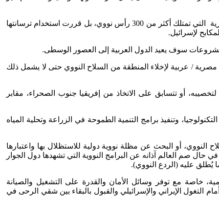
العرب، ما يهمنا هو أننا نقع في مربع السباق النووي العسكري بين إيران وإسرائيل، فالمنطقة العربية المجاورة لإيران والمحيطة بالدولة العبرية التي تمتلك أكثر من 300 رأس نووي، بل قررت استخدام ترسانتها
 مصرية / عربية لإخلاء المنطقة من السلاح النووي حتى لا يشمل ذلك
لتخصيبه، أو تتسابق على الاتخاذ من إفريقيا جنوب الصحراء، مقابر
تكنولوجيا، وتنفيذ برامج التنمية الطموحة في الزراعة وتحلية المياه
ح النووي، أو البحث عن مظلة نووية دولية للاستظلال بها واعتبارها
 في حال صم العالم آذانه عن البرامج النووية التي تشهدها دول الجوار
 يُطلق عليه (الردع النووي).
المية، خاصة مع توفر وسائل الأمان والقدرة على التشغيل والصيانة
ام التغول الإيراني والإسرائيلي والقبول بالبقاء بين شقي الرحى في