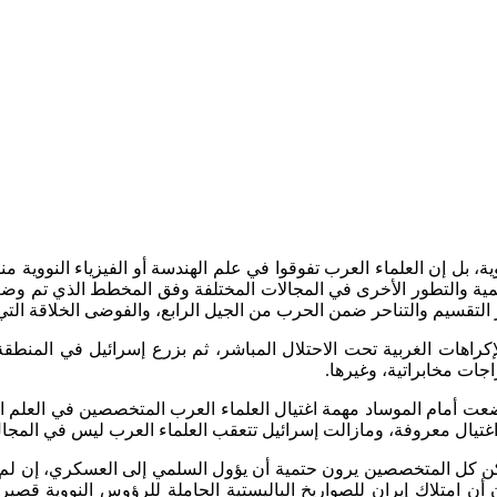
ية، بل إن العلماء العرب تفوقوا في علم الهندسة أو الفيزياء النووية م
 والتطور الأخرى في المجالات المختلفة وفق المخطط الذي تم وضعه له
تقسيم والتناحر ضمن الحرب من الجيل الرابع، والفوضى الخلاقة التي ب
راهات الغربية تحت الاحتلال المباشر، ثم بزرع إسرائيل في المنطق
ات مخابراتية، وغيرها.
وضعت أمام الموساد مهمة اغتيال العلماء العرب المتخصصين في العلم ا
غتيال معروفة، ومازالت إسرائيل تتعقب العلماء العرب ليس في المجال
ن كل المتخصصين يرون حتمية أن يؤول السلمي إلى العسكري، إن لم تكن
 امتلاك إيران للصواريخ الباليستية الحاملة للرؤوس النووية قصيرة