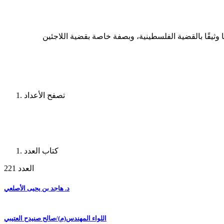
ثيقًا بالقضية الفلسطينية، وبصفة خاصة بقضية اللاجئين
تصفح الأعداد
كتاب العدد
العدد 221
د. هاجد بن يحيى الأصلعي
اللواء المهندس(م)/صالح صنيدح العتيبي