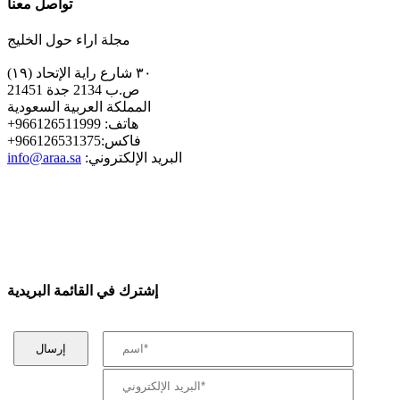
تواصل معنا
مجلة اراء حول الخليج
٣٠ شارع راية الإتحاد (١٩)
ص.ب 2134 جدة 21451
المملكة العربية السعودية
+هاتف: 966126511999
+فاكس:966126531375
:البريد الإلكتروني
info@araa.sa
إشترك في القائمة البريدية