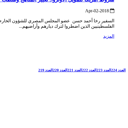
2018-Apr-02
السفير رخا أحمد حسن عضو المجلس المصري للشؤون الخارجية ـ ع
الفلسطينيين الذين اضطروا لترك ديارهم وأراضيهم...
المزيد
العدد 224
العدد 223
العدد 222
العدد 221
العدد 220
العدد 219