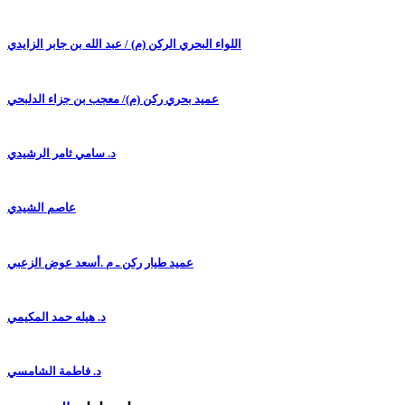
اللواء البحري الركن (م) / عبد الله بن جابر الزايدي
عميد بحري ركن (م)/ معجب بن جزاء الدلبحي
د. سامي ثامر الرشيدي
عاصم الشيدي
عميد طيار ركن ـ م .أسعد عوض الزعبي
د. هيله حمد المكيمي
د. فاطمة الشامسي