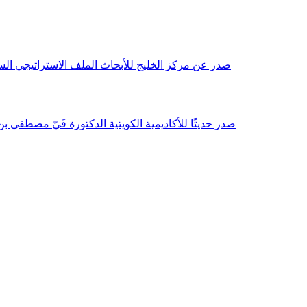
صدر عن مركز الخليج للأبحاث الملف الاستراتيجي السنوي مع بداية عام 2026م، باللغتين العربية والانجليزية وتضمن دراسات تحليلية ورؤى معمقة، 
صدر حديثًا للأكاديمية الكويتية الدكتورة فَيّ مصطفى