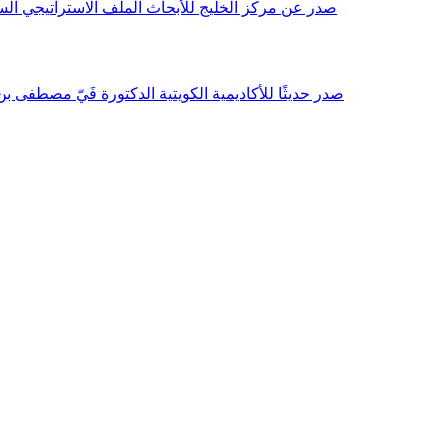
صدر عن مركز الخليج للأبحاث الملف الاستراتيجي السنوي مع بداية عام 2026م، باللغتين العربية والانجليزية وتضمن دراسات تحليلية ورؤى معمقة، 
صدر حديثًا للأكاديمية الكويتية الدكتورة فَيّ مصطفى