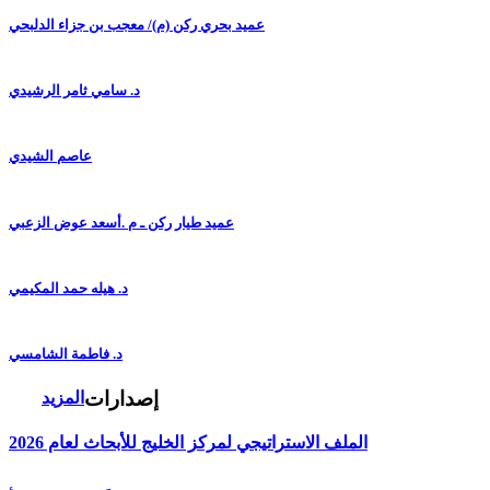
عميد بحري ركن (م)/ معجب بن جزاء الدلبحي
د. سامي ثامر الرشيدي
عاصم الشيدي
عميد طيار ركن ـ م .أسعد عوض الزعبي
د. هيله حمد المكيمي
د. فاطمة الشامسي
إصدارات
المزيد
الملف الاستراتيجي لمركز الخليج للأبحاث لعام 2026