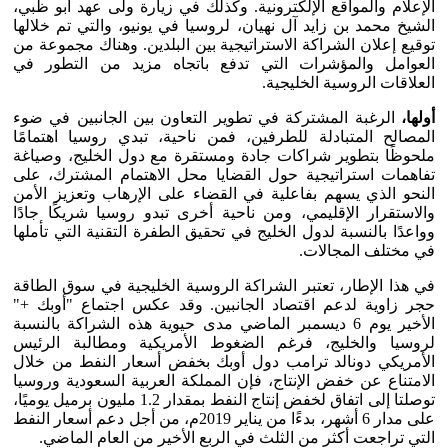
الإعلام والمواقع الإلكترونية. وكذلك في زيارة ولى عهد أبو ظبي،
الشيخ محمد بن زايد آل نهيان، لروسيا في يونيو، والتي تم خلالها
توقيع إعلان الشراكة الاستراتيجية بين البلدين. وهناك مجموعة من
العوامل والمؤشرات التي تدفع باتجاه مزيد من التطور في
العلاقات الروسية الخليجية.
أولها،
الرغبة المشتركة في تطوير التعاون بين الجانبين في ضوء
المصالح المتبادلة للطرفين، فمن ناحية، تبدي روسيا اهتمامًا
ملحوظًا بتطوير شراكات جادة ومستقرة مع دول الخليج، وصياغة
تفاهمات استراتيجية حول القضايا محل الاهتمام المشترك، على
النحو الذي يسهم بفاعلية في القضاء على الإرهاب وتعزيز الأمن
والاستقرار الإقليمي، ومن ناحية أخرى تبدو روسيا شريكًا جادًا
وواعدًا بالنسبة لدول الخليج في تحقيق الطفرة التقنية التي تأملها
في مختلف المجالات.
في هذا الإطار، تعتبر الشراكة الروسية الخليجية في سوق الطاقة
حجر زاوية لدعم اقتصاد الجانبين. وقد عكس اجتماع "أوبك +"
الأخير يوم 6 ديسمبر الماضي مدى حيوية هذه الشراكة بالنسبة
لروسيا والخليج، فرغم الضغوط الأمريكية ومطالبة الرئيس
الأمريكي دونالد ترامب دول أوبك بخفض أسعار النفط من خلال
الامتناع عن خفض الإنتاج، فإن المملكة العربية السعودية وروسيا
توصلتا إلى اتفاق لخفض إنتاج النفط بمقدار 1.2 مليون برميل يوميًا،
على مدار 6 أشهر، بدءًا من يناير 2019م، من أجل دعم أسعار النفط
التي تراجعت أكثر من الثلث في الربع الأخير من العام الماضي.