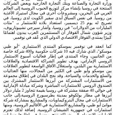
وزارة التجارة والصناعة وبنك التجارة الخارجية وبعض الشركات
المنتجة في روسيا بإنشاء مركز لتوزيع الحبوب الروسية إلى العالم
العربي في البحرين، ومشروعات أخرى في مجال استيراد الأغذية
من روسيا. في نفس السياق أبدى سفير الكويت لدى روسيا، في
تصريح له يوم 25 ديسمبر، استعداد بلاده للاستثمار بـ "مئات
المليارات من الدولارات" في روسيا، وأشار سيرجي تشيبوتاريوف،
وزير شؤون شمال القوقاز أن المستثمرين العرب يبدون اهتمامًا
كبيرًا بمنتدى القوقاز الاقتصادي الدولي الذي عُقد في نوفمبر.
كما انعقد في نوفمبر بموسكو المنتدى الاستثماري "أبو ظبي
موسكو"، الذي شارك فيه 10 شركات حكومية و400 شركة خاصة
من الجانبين، وجاء المنتدى في إطار فعاليات أسبوع الاستثمار
الروسي الإماراتي، بهدف تطوير الشراكة الاقتصادية والعلاقات
الاستثمارية بين البلدين، واستغلال الآفاق الواسعة لتطوير العلاقات
بين موسكو وأبو ظبي في الكثير من المجالات، منها الغذائيات
والسلع والخدمات والسياحة. وقد نجح البلدان في إطلاق مجموعة
من الاستثمارات المشتركة من أبرزها الاستثمار المشترك بين
الصندوق الروسي للاستثمارات المباشرة وشركة مبادلة الإماراتية
في حوالي 40 صفقة مشتركة في روسيا بقيمة تتجاوز 2 مليار دولار
أبرزها في مطار بولكوفو بمدينة بطرسبورج الروسية،إلى جانب
الاستثمارات في مجال البتروكيماويات، والمشاريع بمشاركة شركة
موانئ أبو ظبي، والمشاريع الاستثمارية في الأقاليم الروسية، ومنها
استثمارات في جمهورية الشيشان الروسية. إضافة لذلك تعتزم
الإمارات الانضمام إلى شراكة تنتج روسيا في إطارها سيارات