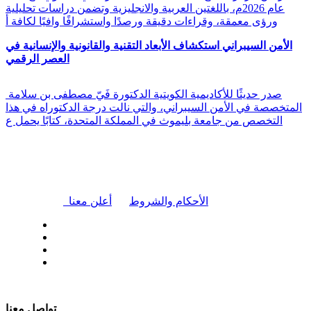
عام 2026م، باللغتين العربية والانجليزية وتضمن دراسات تحليلية
ورؤى معمقة، وقراءات دقيقة ورصدًا واستشرافًا وافيًا لكافة أ
الأمن السيبراني استكشاف الأبعاد التقنية والقانونية والإنسانية في
العصر الرقمي
صدر حديثًا للأكاديمية الكويتية الدكتورة فَيّ مصطفى بن سلامة
المتخصصة في الأمن السيبراني، والتي نالت درجة الدكتوراه في هذا
التخصص من جامعة بليموث في المملكة المتحدة، كتابًا يحمل ع
|
الأحكام والشروط
أعلن معنا
| تابعنا على
تواصل معنا