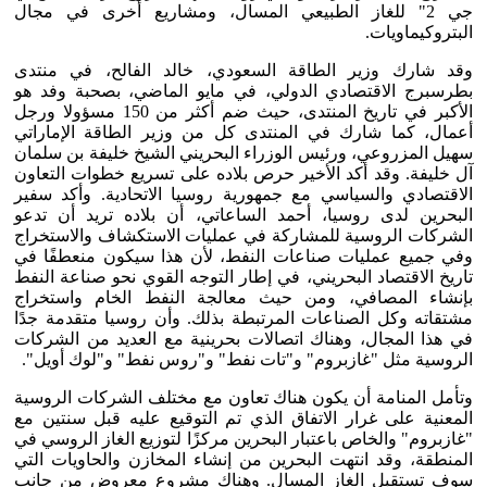
جي 2" للغاز الطبيعي المسال، ومشاريع أخرى في مجال
البتروكيماويات.
وقد شارك وزير الطاقة السعودي، خالد الفالح، في منتدى
بطرسبرج الاقتصادي الدولي، في مايو الماضي، بصحبة وفد هو
الأكبر في تاريخ المنتدى، حيث ضم أكثر من 150 مسؤولا ورجل
أعمال، كما شارك في المنتدى كل من وزير الطاقة الإماراتي
سهيل المزروعي، ورئيس الوزراء البحريني الشيخ خليفة بن سلمان
آل خليفة. وقد أكد الأخير حرص بلاده على تسريع خطوات التعاون
الاقتصادي والسياسي مع جمهورية روسيا الاتحادية. وأكد سفير
البحرين لدى روسيا، أحمد الساعاتي، أن بلاده تريد أن تدعو
الشركات الروسية للمشاركة في عمليات الاستكشاف والاستخراج
وفي جميع عمليات صناعات النفط، لأن هذا سيكون منعطفًا في
تاريخ الاقتصاد البحريني، في إطار التوجه القوي نحو صناعة النفط
بإنشاء المصافي، ومن حيث معالجة النفط الخام واستخراج
مشتقاته وكل الصناعات المرتبطة بذلك. وأن روسيا متقدمة جدًا
في هذا المجال، وهناك اتصالات بحرينية مع العديد من الشركات
الروسية مثل "غازبروم" و"تات نفط" و"روس نفط" و"لوك أويل".
وتأمل المنامة أن يكون هناك تعاون مع مختلف الشركات الروسية
المعنية على غرار الاتفاق الذي تم التوقيع عليه قبل سنتين مع
"غازبروم" والخاص باعتبار البحرين مركزًا لتوزيع الغاز الروسي في
المنطقة، وقد انتهت البحرين من إنشاء المخازن والحاويات التي
سوف تستقبل الغاز المسال. وهناك مشروع معروض من جانب