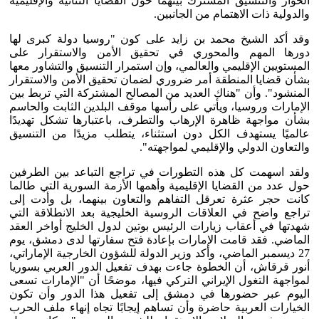
الحوار والتنسيق المشترك بينهما حول القضايا الثنائية والإقليمية
والدولية ذات الاهتمام من الجانبين.
وقد أكد الشيخ محمد بن زايد على كون "روسيا دولة كبرى لها
دورها المهم والمحوري في تحقيق الأمن والاستقرار على
المستويين الإقليمي والعالمي، وإن استمرار التنسيق والتشاور معها
بشأن قضايا المنطقة أمر ضروري لضمان تحقيق الأمن والاستقرار
المنشود". وأن "هناك العديد من المصالح المشتركة التي تربط بين
الإمارات وروسيا، ويأتي على رأسها موقف البلدين الثابت والحاسم
بشأن مواجهة ظاهرة الإرهاب والتطرف، باعتبارها تشكل تهديدًا
عالميًا يستهدف الكل دون استثناء، يتطلب مزيدًا من التنسيق
والتعاون الدولي والإقليمي لمواجهته".
ولقد اسهمت كل هذه التطورات في تراجع التباعد بين الطرفين
حول عدد من القضايا الإقليمية وأهمها الأزمة السورية التي طالما
كانت حجر عثرة تعرقل التفاهم والتعاون بينهما، بل وأدت إلى
تراجع واضح في العلاقات الروسية الخليجية بعد الانطلاقة التي
شهدتها في أعقاب زيارات الرئيس بوتين لدول الخليج أواخر العقد
الماضي. فقد قامت الإمارات بإعادة فتح سفارتها لدى دمشق، يوم
27 ديسمبر الماضي، وأكد وزير الدولة للشؤون الخارجية الإماراتي،
أنور قرقاش، أن الخطوة جاءت بهدف تفعيل الدور العربي بسوريا
لمواجهة التغول الإيراني التركي فيها، موضحًا أن "الإمارات تسعى
اليوم عبر حضورها في دمشق إلى تفعيل هذا الدور وأن تكون
الخيارات العربية حاضرة وأن تساهم إيجابًا تجاه إنهاء ملف الحرب