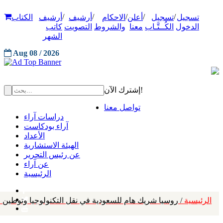
/
/
/
/
/
تسجيل
تسجيل
أعلن
الاحكام
أرشيف
أرشيف
الكتاب
الدخول
الكُــتَّـاب
معنا
والشروط
التصويت
كاتب
الشهر
Aug 08 / 2026
إشترك الآن!
تواصل معنا
دراسات آراء
آراء بودكاست
الأعداد
الهيئة الاستشارية
عن رئيس التحرير
عن آراء
الرئيسية
الرئيسية
/ روسيا شريك هام للسعودية في نقل التكنولوجيا وتوطين ا