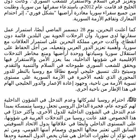
وتعزيز فرص السلام والاستقرار للشعب السوري". وكانت دول
الخليج قد قامت عام 2012م، باستدعاء سفرائها من سوريا، وطلبت
من جميع سفراء سوريا مغادرة أراضيها "بشكل فوري"، إثر احتدام
المعارك وتفاقم الأزمة السورية.
كما أعلنت البحرين، يوم 28 ديسمبر الماضي أيضًا، استمرار عمل
سفارتها لدى سوريا، وأن الرحلات الجوية بين البلدين قائمة دون
انقطاع، وأكدت حرص مملكة البحرين على استمرار العلاقات مع
سوريا، وأهمية تعزيز الدور العربي وتفعيله، من أجل الحفاظ على
استقلال سوريا وسيادتها ووحدة أراضيها ومنع مخاطر التدخلات
الإقليمية في شؤونها الداخلية، بما يعزز الأمن والاستقرار فيها
ويحقق للشعب السوري طموحاته في السلام والتنمية والتقدم.
وسيتيح ذلك تنسيق خليجي أوسع نطاقًا مع روسيا بالنظر للدور
المحوري الذي تلعبه الأخيرة في الأزمة السورية على مستوى
تسوية الأزمة من ناحية، وجهود إعادة الإعمار والدور الخليجي الهام
في هذا الإطار من ناحية أخرى.
ثالثًا،
احترام روسيا لشركائها وعدم التدخل في الشؤون الداخلية
لهم كتوجه عام، فخبرة الداخل الروسي تجعل روسيا متمسكة بمبدأ
عدم التدخل في الشؤون الداخلية للدول الأخرى، وأكثر حذرًا في
هذا الخصوص. فقد عانت روسيا من التدخلات الغربية في شؤونها،
على المستوى الداخلي وأيضًا في علاقاتها بدول الاتحاد السوفيتي
السابق التي تعتبر مجالها الحيوي وصمام أمنها القومي، ومن ثم
فهي تؤكد أن تطورات الداخل هي شأن يخص الدول المعنية وحدها