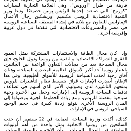
فارهة من طراز "أوروس"، وهي العلامة التجارية لسيارات
"كورتيج" التي صنعت إحداها للرئيس بوتين خصيصًا. ودعا وزير
التنمية الاقتصادية الروسي مكسيم أوريشكين رجال الأعمال
الإماراتيين للتعاون مع بلاده في إنشاء المنطقة الصناعية الروسية
في مصر والمشروعات الاقتصادية التي تنفذها في دول عربية
وإفريقية أخرى.
وإذا كان مجال الطاقة والاستثمارات المشتركة يمثل العمود
الفقري للشراكة الاقتصادية والتقنية بين روسيا ودول الخليج، فإن
مجال السياحة يعد من مجالات التعاون الواعدة بين الجانبين،
باعتبار روسيا أحد أكبر الأسواق العالمية المصدرة للسياحة، وهناك
آفاق رحبة لجذب السياحة الروسية للأسواق الخليجية، وفي هذا
الإطار، أصدرت الإمارات قرارًا بتبسيط نظام التأشيرات للروس
بمنحهم التأشيرة لدى وصولهم، الأمر الذى أسهم في تضاعف
تدفقات السياحة الروسية إلى الإمارات، وجعل من الأخيرة وجهة
سياحية مفضلة للروس، ومع زيادة الخطوط الجوية ووصولها إلى
المدن الروسية الأخرى يتوقع زيادة كبيرة في حجم الوجود
السياحي الروسي في الإمارات.
كذلك، أكدت وزارة السياحة العمانية في 22 سبتمبر أن جذب
السائحين من روسيا الاتحادية يمثل واحدة من أهم أولويات
السلطنة في المجال السياحي، وأن الاهتمام بالسوق السياحي