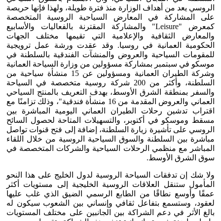
الروسي يعد من أهداف الوزارة منذ فترة طويلة، ولهذا فإنها حريصة
على المشاركة في المعارض السياحية الروسية المتخصصة
كمعرض "Leisure" والمشاركة المقترنة بالفعاليات والأسابيع
والمعارض الثقافية والإعلامية التي تقيمها مختلف الجهات
الحكومية العمانية في روسيا. وقد عقدت ورشة عمل ترويجية
للمقومات السياحية والعروض والمنشآت الفندقية بالسلطنة في
موسكو في سبتمبر بمشاركة مسؤولين من وزارة السياحة العمانية
وشركة الطيران العمانية ومسؤولين عن 15 منشأة سياحية من
السلطنة، وأكثر من 200 شركة روسية متخصصة في السياحة
والسفر بمنطقة الشرق الأوسط، بهدف التعريف بالمنتج السياحي
العماني والعروض المقدمة من 16 منشأة فندقية"، وذلك تزامنًا مع
اقتراب تدشين رحلات الطيران العماني اليومية المباشرة بين
مسقط وموسكو في أكتوبر، والتسهيلات المتاحة لحصول السائح
الروسي على تأشيرة زيارة السلطنة، إضافة إلى فتح قنوات تواصل
مباشرة بين السلطنة والسوق السياحية الروسية من خلال اللقاء
المباشر مع منظمي الرحلات السياحية والشركات المتخصصة في
سوق الشرق الأوسط.
ولا شك إن تدفقات السياحة الروسية لدول الخليج على هذا النحو
المأمول ستنقل العلاقات الروسية الخليجية إلى مستويات أكثر
عمقًا وأوسع نطاقًا من الطابع الرسمي الضيق الذي غلب عليها
لعقود، وستسمع بتفاعل ثقافي وإنساني بين الشعوب سيكون له
بالغ الأثر في دعم الشراكة بين الجانبين على مختلف المستويات