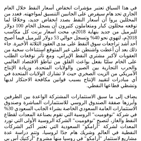
في هذا السياق تعتبر مؤشرات انخفاض أسعار النفط خلال العام
الجاري تحد هام سيفرض على الجانبين التنسيق لمواجهته. فعدد من
المحللين يروا أن أسعار النفط بصدد انخفاض جديد، وخلافًا لما
توقعه محللون كبار ومتعاملون كثيرون أن يسجل الخام 100 دولار
للبرميل من جديد بنهاية 2018م، محت أسعار برنت كل مكاسب
2018م، لتهوي نحو 40% وتسجل حوالي 53 دولار للبرميل فيما أصبح
أحد أشد تراجعات سوق النفط على مدى العقود الثلاثة الأخيرة. جاء
ذلك بعد أن أعطت واشنطن على غير المتوقع استثناءات سخية من
العقوبات لأكبر مشتري النفط الإيراني، ومع تأثر توقعات الطلب
على الخام سلبًا بفعل بواعث القلق من تباطؤ الاقتصاد العالمي
والحرب التجارية بين الصين والولايات المتحدة، وزيادة الإنتاج
الأمريكي من الزيت الصخري حيث لا تشارك الولايات المتحدة في
أي مبادرات لتقييد الإنتاج بسبب قوانين مكافحة الاحتكار لديها
وتشظي قطاعها النفطي.
يضاف إلى ما سبق الاستثمارات المشتركة الواعدة بين الطرفين
وأبرزها صفقة الصندوق الروسي للاستثمارات المباشرة وصندوق
الاستثمارات العامة السعودي الخاصة بشراء الجانب السعودي 30%
في شركة "نوفوميت" الروسية التي تقوم بصناعة المعدات لقطاع
النفط والغاز، لتصبح "نوفوميت" الشركة الروسية الأولى التي تورد
المعدات لشركة "أرامكو" السعودية التي تعتبر أكبر الشركات
النفطية في العالم وشريك هام جدًا لروسيا، وتتم دراسة عدة
مشاريع لاستثمار "أرامكو" في روسيا منها مشروع "أركتيك أس بي