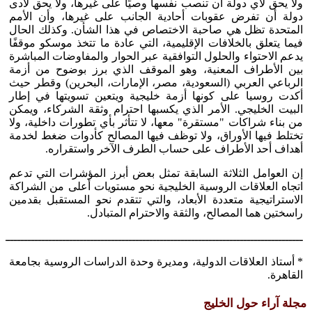
ولا يحق لأي دولة أن تنصب نفسها وصيًا على غيرها، ولا يحق لأدى
دولة أن تفرض عقوبات أحادية الجانب على غيرها، وأن الأمم
المتحدة تظل هي صاحبة الاختصاص في هذا الشأن. وكذلك الحال
فيما يتعلق بالخلافات الإقليمية، التي عادة ما تتخذ موسكو موقفًا
يدعم الاحتواء والحلول التوافقية عبر الحوار والمفاوضات المباشرة
بين الأطراف المعنية، وهو الموقف الذي برز بوضوح من أزمة
الرباعي العربي (السعودية، مصر، الإمارات، البحرين) وقطر حيث
أكدت روسيا على كونها أزمة خليجية ويتعين تسويتها في إطار
البيت الخليجي. الأمر الذي يكسبها احترام وثقة الشركاء، ويمكن
من بناء شراكات "مستقرة" معها، لا تتأثر بأي تطورات داخلية، ولا
تختلط فيها الأوراق، ولا توظف فيها المصالح كأدوات ضغط لخدمة
أهداف أحد الأطراف على حساب الطرف الآخر واستقراره.
إن العوامل الثلاثة السابقة تمثل بعض أبرز المؤشرات التي تدعم
اتجاه العلاقات الروسية الخليجية نحو مستويات أعلى من الشراكة
الاستراتيجية متعددة الأبعاد، والتي تتقدم نحو المستقبل بقدمين
راسختين هما المصالح، والثقة والاحترام المتبادل.
ـــــــــــــــــــــــــــــــــــــــــــــــــــــــــــــــــــــــــــــــــــــــ
* أستاذ العلاقات الدولية، ومديرة وحدة الدراسات الروسية بجامعة
القاهرة.
مجلة آراء حول الخليج