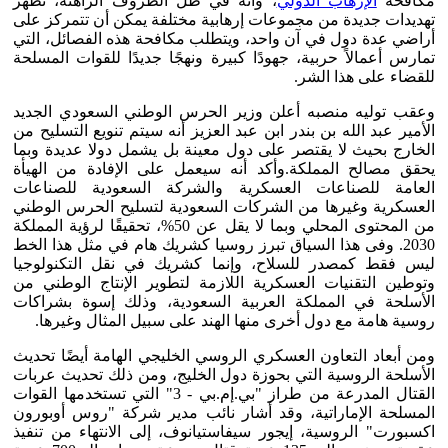
مكافحة
الإرهاب الدولي
، وأنه في ظل الظروف الراهنة، تظهر
تهديدات جديدة من مجموعات إرهابية مختلفة يمكن أن تتمركز على
أراضي عدة دول في آن واحد، ويتطلب مكافحة هذه الفصائل، التي
تمارس أعمالاً حربية، جهودًا كبيرة ونهجًا جديدًا للقوات المسلحة
للقضاء على هذا الشر.
وعقب توليه منصبه أعلن وزير الحرس الوطني السعودي الجديد
الأمير عبد الله بن بندر ابن عبد العزيز أنه سيتم تنويع التسليح من
الخارج بحيث لا يقتصر على دول معينة بل يشمل دولا عديدة وبما
يحقق مصالح المملكة.وأكد أنه سيعمل على الإفادة من الهيأة
العامة للصناعات العسكرية والشركة السعودية للصناعات
العسكرية وغيرها من الشركات السعودية لتسليح الحرس الوطني
من المحتوى المحلي وبما لا يقل عن 50%، تحقيقًا لرؤية المملكة
2030. وفى هذا السياق تبرز روسيا كشريك هام في مثل هذا الخط
ليس فقط كمصدر للسلاح، وإنما كشريك في نقل التكنولوجيا
وتوطين التقنيات العسكرية اللازمة لتطوير الإنتاج الوطني من
الأسلحة في المملكة العربية السعودية، وذلك إسوة بشراكات
روسية هامة مع دول أخرى منها الهند على سبيل المثال وغيرها.
ومن أبعاد التعاون العسكري الروسي الخليجي الهامة أيضًا تحديث
الأسلحة الروسية التي بحوزة دول الخليج، ومن ذلك تحديث عربات
القتال المدرعة من طراز "بي.إم.بي - 3" التي تستخدمها القوات
المسلحة الإماراتية، وقد أشار نائب مدير شركة "روس أوبورون
اكسبورت" الروسية، إيجور سيفاستيانوف، إلى الانتهاء من تنفيذ