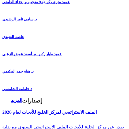
عميد بحري ركن (م)/ معجب بن جزاء الدلبحي
د. سامي ثامر الرشيدي
عاصم الشيدي
عميد طيار ركن ـ م .أسعد عوض الزعبي
د. هيله حمد المكيمي
د. فاطمة الشامسي
إصدارات
المزيد
الملف الاستراتيجي لمركز الخليج للأبحاث لعام 2026
صدر عن مركز الخليج للأبحاث الملف الاستراتيجي السنوي مع بداية