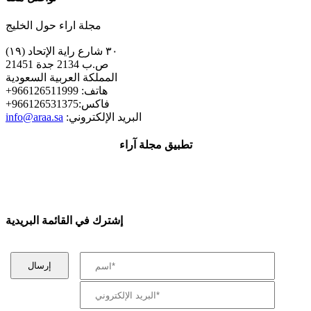
مجلة اراء حول الخليج
٣٠ شارع راية الإتحاد (١٩)
ص.ب 2134 جدة 21451
المملكة العربية السعودية
+هاتف: 966126511999
+فاكس:966126531375
:البريد الإلكتروني
info@araa.sa
تطبيق مجلة آراء
إشترك في القائمة البريدية