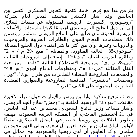
يتزامن هذا مع فرص هامة لتنمية التعاون العسكري التقني بين
الجانبين، وقد أشار ألكسندر ميخييف المدير العام لشركة
"روسوبورون إكسبورت" الروسية المسؤولة عن مبيعات السلاح،
إلى أن دول الخليج العربية تبدي اهتمامًا كبيرًا بالمعدات والأسلحة
الروسية الحديثة، وأن طلبها على السلاح الروسي مستمر، ويتضمن
ذلك منظومات الدفاع الجوي والطائرات الحربية والمروحيات
والدرونات وغيرها. وأن من أكثر ما يثير اهتمام دول الخليج المقاتلة
"سوخوي-35" العالية المناورة، والمقاتلة " ميغ -29 م / م 2"
وطائرة التدريب القتالية "ياك-130"، إضافة إلى المروحيات القتالية
"مي-28 ن إي" ومروحية الاستطلاع القتالية "كا-52" ومروحية
النقل المقاتلة "مي-35 م"، ومنظومات الدفاع الجوي "إس400"
والمجمعات الصاروخية المضادة للطائرات من طراز "بوك"، "تور"،
ومجمعات "بانتسر-1" المدفعية الصاروخية والصواريخ المضادة
للطائرات المحمولة على الكتف "فيربا".
وقد تم توقيع مذكرة نوايا بين روسيا والإمارات حول شراء الأخيرة
مقاتلات "سو-35" الروسية الملقبة بـ "وحش" سلاح الجو الروسي.
وأشار مساعد وزير الدفاع السعودي، محمد بن عبد الله العايش،
في 21 أغسطس الماضي، أن المملكة العربية السعودية مهتمة
بتطوير العلاقات مع روسيا خاصة في المجال العسكري، تنفيذًا
لأوامر الملك سلمان بن عبد العزيز آل سعود، وولي العهد محمد بن
سلمان. وأكد العايش أن لدى روسيا والسعودية نهج مماثل في