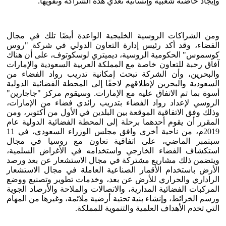
وإيجاد حاضنة شعبية وإنسانية تغذي هذه الشراكة وتقويها.
ومن الشراكات الروسية الخليجية الواعدة أيضًا تلك في مجال
الفضاء، وقد أكد رئيس إدارة التعاون الدولي في شركة "روس
كوسموس" الحكومية الروسية، ديميتري لوسكوتوف، على أن هناك
آفاق رحبة للتعاون خاصة مع المملكة العربية السعودية والإمارات
والبحرين، وأن الشركة تبحث إمكانية تدريب رواد الفضاء من
السعودية والبحرين لإطلاقهم لاحقًا إلى المحطة الفضائية الدولية
أسوة بما تم الاتفاق عليه مع الإمارات. وسيقوم مركز "جاجارين"
الروسي لإعداد رواد الفضاء بتدريب رائدي فضاء من الإمارات،
وذلك وفق الاتفاقية الموقعة بين البلدين في الأول من أكتوبر، ومن
المقرر أن يقوم أحدهما برحلة إلى المحطة الفضائية الدولية عام
2019م، من ناحية أخرى وافق مجلس الوزراء السعودي، في 11
سبتمبر الماضي، على اتفاقية تعاون مع روسيا في مجال
استكشاف الفضاء الخارجي واستخدامه في الأغراض السلمية،
ويتضمن ذلك مشاريع مشتركة في مجال الاستشعار عن بعد ورصد
الأرض باستخدام الأقمار الصناعية العاملة في مجال الاستشعار
الراداري والحراري للأرض عن بعد، وخدمات تطوير وتصنيع ووضع
المركبات الفضائية المدارية، والاتصالات والملاحة والأرصاد الجوية
ورسم الخرائط، وإنشاء بنية تحتية أرضية ملائمة، وغيرها من المهام
التي تخدم الأهداف العلمية والتنموية للمملكة.