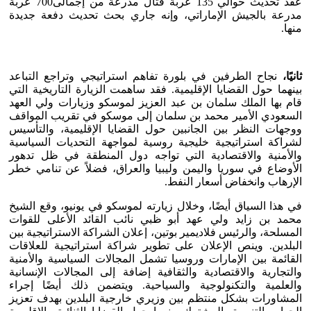
عقد تحديث حوالي 135 عربة قتال مدرعة من إجمالى700 عربة
مدرعة بالجيش الإماراتي، وإنه جاري بحث تحديث دفعة جديدة
منها.
ثانيًا،
نجاح الطرفين في بلورة تفاهم استراتيجي وتراجع التباعد
بينهما حول القضايا الإقليمية. فقد ساهمت الزيارة التاريخية التي
قام بها الملك سلمان بن عبد العزيز لموسكو وزيارات ولي العهد
السعودي الأمير محمد بن سلمان إلى موسكو في تقريب المواقف
ووجهات النظر بين الجانبين حول القضايا الإقليمية، والتأسيس
لشراكة استراتيجية خليجية روسية لمواجهة التحديات السياسية
والأمنية والاقتصادية التي تواجه دول المنطقة في ظل تدهور
الأوضاع في سوريا واليمن وليبيا والعراق، فضلاً عن تنامي خطر
الإرهاب وانخفاض أسعار النفط.
في هذا السياق أيضًا، وخلال زيارته لموسكو في يونيو، وقع الشيخ
محمد بن زايد ولي عهد أبو ظبي نائب القائد الأعلى للقوات
المسلحة، والرئيس فلاديمير بوتين، إعلان الشراكة الاستراتيجية بين
البلدين. وينص الإعلان على تطوير شراكة استراتيجية للعلاقات
القائمة بين الإمارات وروسيا تشمل المجالات السياسية والأمنية
والتجارية والاقتصادية والثقافية إضافة إلى المجالات الإنسانية
والعلمية والتكنولوجية والسياحية. ويتضمن ذلك أيضًا إجراء
المشاورات بشكل منتظم بين وزيري خارجية البلدين بهدف تعزيز