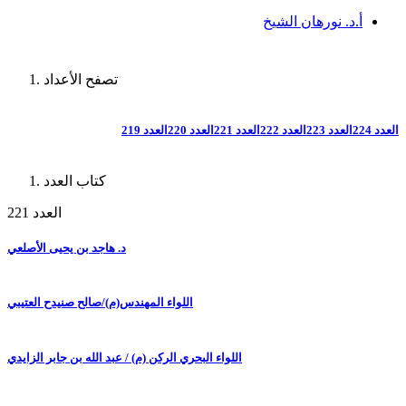
أ.د. نورهان الشيخ
تصفح الأعداد
العدد 224
العدد 223
العدد 222
العدد 221
العدد 220
العدد 219
كتاب العدد
العدد 221
د. هاجد بن يحيى الأصلعي
اللواء المهندس(م)/صالح صنيدح العتيبي
اللواء البحري الركن (م) / عبد الله بن جابر الزايدي