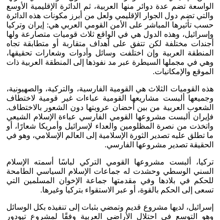
الواسعة تضم عدة دوائر منها العربية، ثم الدائرة الإقليمية الأوسع
والتي تضم دول الجوار الإقليمي ولعل من أبرز مكونات هذه الدائرة
حسب تأثيرها المباشر على الأمن القومي العربي هي: إيران وتركيا
وإسرائيل، وهذه الدول هي في الواقع ثلاث قوميات متصارعة ولها
أجندات مختلفة لكن تتفق على أهداف متقاربة أو متطابقة تجاه
المنطقة العربية وإن اختلفت وسائل وأدوات وشعارات تحقيقها،
وهي في مجملها السيطرة عبر مد نفوذها إلى المنطقة العربية ذات
الموقع والإمكانيات.
هذه القوميات الثلاث هي القومية الفارسية، والتركية، والصهيونية،
وجميعها ألبست مشاريعها القومية عباءات غير قومية لاختطاف
الشعوب العربية من بين أحضان عروبتها دون الشعور بالاختطاف.
فإيران ألبست مشروعها القومي الفارسي عباءة الإسلام الشيعي
واتخذت من نصرة المظلومين والعداء لإسرائيل وأمريكا شعارًا، أو
ما تطلق عليه تصدير الثورة الإسلامية إلى العالم الإسلامي، وهو في
الحقيقة تصدير مشروعها الفارسي.
تركيا، ألبست مشروعها القومي التركي لباسًا أسمته الإسلام
السني الوسطي وحشدت له جماعات الإسلام السياسي الطامحة
للحكم في بلادها وفي مقدمتها جماعة الإخوان المسلمين التي
تسعى إلى الحكم بالقوة، أو عبر الاستقواء بتركيا وغيرها.
إسرائيل، لديها مشروع قديم وتمضي بثبات إلى تنفيذه بكل الوسائل
وهو التوسع في احتلال الأراضي العربية وفقًا لمشروع تيودور