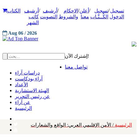
/
/
/
/
/
تسجيل
تسجيل
أعلن
الاحكام
أرشيف
أرشيف
الكتاب
الدخول
الكُــتَّـاب
معنا
والشروط
التصويت
كاتب
الشهر
Aug 06 / 2026
إشترك الآن!
تواصل معنا
دراسات آراء
آراء بودكاست
الأعداد
الهيئة الاستشارية
عن رئيس التحرير
عن آراء
الرئيسية
الرئيسية
/ الأمن الإقليمي العربي: الواقع والشعارات