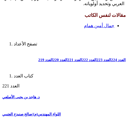
العربي وتحديد أولوياته.
مقالات لنفس الكاتب
جمال أمين همام
تصفح الأعداد
العدد 224
العدد 223
العدد 222
العدد 221
العدد 220
العدد 219
كتاب العدد
العدد 221
د. هاجد بن يحيى الأصلعي
اللواء المهندس(م)/صالح صنيدح العتيبي