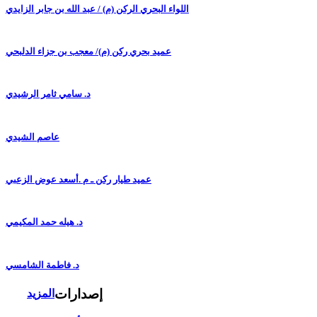
اللواء البحري الركن (م) / عبد الله بن جابر الزايدي
عميد بحري ركن (م)/ معجب بن جزاء الدلبحي
د. سامي ثامر الرشيدي
عاصم الشيدي
عميد طيار ركن ـ م .أسعد عوض الزعبي
د. هيله حمد المكيمي
د. فاطمة الشامسي
إصدارات
المزيد