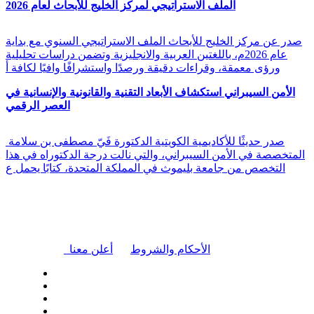
الملف الاستراتيجي لمركز الخليج للأبحاث لعام 2026
صدر عن مركز الخليج للأبحاث الملف الاستراتيجي السنوي مع بداية
عام 2026م، باللغتين العربية والانجليزية وتضمن دراسات تحليلية
ورؤى معمقة، وقراءات دقيقة ورصدًا واستشرافًا وافيًا لكافة أ
الأمن السيبراني استكشاف الأبعاد التقنية والقانونية والإنسانية في
العصر الرقمي
صدر حديثًا للأكاديمية الكويتية الدكتورة فَيّ مصطفى بن سلامة
المتخصصة في الأمن السيبراني، والتي نالت درجة الدكتوراه في هذا
التخصص من جامعة بليموث في المملكة المتحدة، كتابًا يحمل ع
|
الأحكام والشروط
أعلن معنا
| تابعنا على