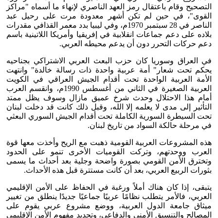
التصحيح وقام باعتقال رمز العهد الناصري لإنهاء ما أسماه "مراكز
القوى"، في حين لم تكن أشهر معدودة مرت على رحيل عبد
الناصر في 28 سبتمبر 1970م، وفي ليبيا بدد معمر القذافي مقدرات
بلاده على دعم جماعات انقلابية في إفريقيا وأمريكا اللاتينية باسم
دعم حركات التحرر دون أن يدعم محيطه العربي.
في العراق وسوريا كان حزب البعث العربي الاشتراكي بجناحيه
يحكم تحت شعار" أمة عربية واحدة ذات رسالة خالدة" وانتهت
الأمة العربية الواحدة تحت أقدام الجيش العراقي في الكويت
العربية الصغيرة في الثاني من أغسطس 1990م، وانقسم العرب
أمام هذا الاحتلال وحدث شرخ عميق مازال وسوف يظل ممتد
التأثير إلى مدى لا يعلمه إلا الله، وقبل ذلك كانت قد دخلت لبنان
تحت السيطرة السورية الكاملة تحت أقدام الجيش السوري البعثي
في مرحلة حالكة السواد من تاريخ لبنان.
هذه المشروعات العربية القومية ذهبت مع الريح وأخذت معها قوة
العرب ووحدتهم، وتركت القوميات الأخرى تنمو على الحدود
وتخترق الأمن القومي بصورة واضحة وجلية بعد أحداث ما يسمى
بثورات الربيع العربي، بعد أن كانت مستترة قبل هذه الأحداث.
يتبقى، إذا كان هناك أملاً ورغبة في الحفاظ على الأمن الإقليمي
العربي، فالأمر يتطلب نظامًا عربيًا جماعيًا جديدًا ينطلق من تغيير
ميثاق جامعة الدول العربية، ووضع مشروع عربي يقوم على
المصالح والتنسيق الأمني والدفاعي، وتحديد مفهوم الأمن الإقليمي