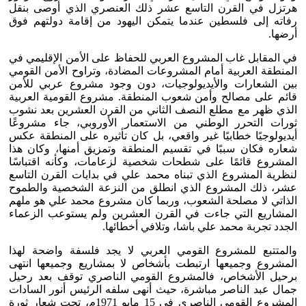
هرتزل في القرن التاسع عشر ذلك العنصري الذي أوصى بنقل
رفاته إلى فلسطين عندما يتمكن اليهود من إقامة دولتهم فوق
أرضها.
في المقابل غاب المشروع العربي للحفاظ على الأمن الإقليمي في
المنطقة العربية أمام المشروعات المضادة، وتراوح الأمن القومي
بين الشعارات والأيديولوجيات، دون وجود مشروع عربي للأمن
قائم على مصالح وأمن شعوب المنطقة. مشروع القومية العربية
الذي ظهر مع مطلع النصف الثاني من القرن العشرين بعد نشوب
ثورات التحرر الوطني من الاستعمار الأوروبي، جاء مشروعًا
أيديولوجيًا خطابيًا غير واقعي، بل كان تأثيره على المنطقة عكس
شعاره فكان سببًا في تقسيم المنطقة وتمزيق أمنها، وكان هذا
المشروع قائمًا على شطحات شخصية لزعامات، وكأنه اقتباسًا
لنظرية المشروع الذي تبناه محمد علي في بدايات القرن التاسع
عشر، ذلك المشروع الذي انطلق من النزعة الشخصية والطموح
الذاتي لا مصلحة الشعوب، وربما كان مشروع محمد علي هو ملهم
المشاريع التي جاءت في القرن العشرين ولم يستوعب الزعماء
الجدد تجربة محمد علي باشا، وتلافي أخطائها.
والمتتبع للمشروع القومي العربي لا يجد فلسفة واضحة لهذا
المشروع وجميعها ارتبطت بأشخاص لا بمشاريع وجميعها انتهى
برحيل الأشخاص، فالمشروع القومي الناصري توقف بعد رحيل
جمال عبد الناصر مباشرة، حيث أنهى سلفه الرئيس أنور السادات
المشروع القومي الناصري في 15 مايو 1971م، تحت شعار ثورة