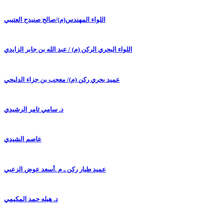
اللواء المهندس(م)/صالح صنيدح العتيبي
اللواء البحري الركن (م) / عبد الله بن جابر الزايدي
عميد بحري ركن (م)/ معجب بن جزاء الدلبحي
د. سامي ثامر الرشيدي
عاصم الشيدي
عميد طيار ركن ـ م .أسعد عوض الزعبي
د. هيله حمد المكيمي