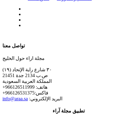
| تابعنا على
تواصل معنا
مجلة اراء حول الخليج
٣٠ شارع راية الإتحاد (١٩)
ص.ب 2134 جدة 21451
المملكة العربية السعودية
+هاتف: 966126511999
+فاكس:966126531375
:البريد الإلكتروني
info@araa.sa
تطبيق مجلة آراء