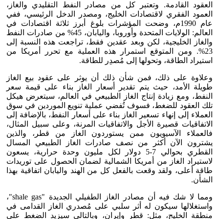
العقود القادمة. وتعتبر كل من مصادر النفط التقليدي والغاز،
العمود الفقري لاقتصادات الخليج، ومصدر الدخل الرئيسي، ففي
عام 1990م، وضحت المؤشرات بلوغ أبرز ثلاثة اقتصادات في
العالم: الولايات المتحدة وأوروبا، واليابان، 45% من صادرات النفط
والغاز الخليجية، لكن وبعد عقدين فقط، تراجعت هذه النسبة إلى
23%. ومن المتوقع استمرار هذه العملية مع تحرر أمريكا من
استيراد الطاقة، وتحولها إلى مُصدِر للطاقة.
وعلاوة على ذلك، فمن شأن ذلك أن يوثر على عقود بيع الغاز
طويلة الأمد، حيث يتم تقدير أسعار الغاز بناء على قيمة سعر
النفط، ومع زيادة إنتاج الغاز الطبيعي في العالم، سيتعرض هيكل
تلك العقود للضغط، فسوف تُفضي عملية تنويع الموردين في سوق
العملاء إلى إنهاء تسعير الغاز بناء على أسعار النفط، بالإضافة إلى
الاتفاقيات قصيرة الأجل والاتفاقيات المرنة، وعلى سبيل المثال،
فالعملاء الآسيويون ممن يستوردون الغاز من قطر، والذين
يشترون الآن أكثر من نصف صادرات الغاز الطبيعي المسال
القطري بحوالي 7-5 دولار لكل مليون وحدة حرارية، يسعون
لاستيراد الغاز من أمريكا الشمالية لضمان الحصول على توريدات
طاقة أعلى، ولقد وقعت بالفعل كل من الهند واليابان اتفاقية بهذا
الشأن.
ومما لا شك فيه أن مصادر الغاز الطفيلي الجديدة "shale gas"،
واستغلالها سيكون له أثر سلبي على مُصدري الغاز القدامى في
منطقة الخليج، مثل: قطر وإيران، وبالتالي سيزيد الضغط على