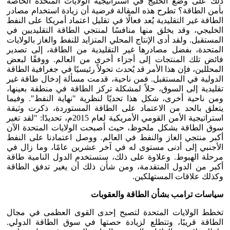
ذلك على وضع الخليج في استراتيجية الولايات المتحدة الخاصة
بأمن الطاقة؟ تطرح هذه المقالة فرضية أن زيادة استخدام مصادر
الطاقة غير التقليدية يُعد فعالًا في تقليل اعتماد أمريكا على النفط
الخليجي، وقد يخلق منها منافسًا لمنتجي الطاقة التقليديين في
المستقبل. ولقد أدى الإنتاج المحلي المتزايد للنفط والغاز بالولايات
المتحدة، بفضل مصادرها غير التقليدية من الطاقة، إلى تصدير
فائض تلك المنتجات إلى أجزاء أخرى من العالم. ووفقًا لبعض
المحللين، فإن هذا الأمر قد يُحدث تحولاً رئيسيًا في جغرافية الطاقة
الدولية في المستقبل. فمن ناحية، قدمت مسألة إدخال طاقة غير
تقليدية إلى السوق، حلاً لمشكلة تركز الطاقة في منطقة بعينها،
ومن ناحية أخرى، شكل هذا تحديًا لنظرية "نهاية النفط". وفيما
يتعلق بالحد من الاعتماد على الطاقة المستوردة، ذكرت وثيقة
استراتيجية الأمن القومي الأمريكية لعام 2015م، تحديدًا: "لقد تغير
سوق الطاقة بشكل ملحوظ، حيث أصبحت الولايات المتحدة الآن
أكبر منتجي الغاز والنفط في العالم. ووصل اعتمادنا على النفط
الأجنبي إلى أدنى مستوى له في آخر عشرين عامًا، وما زال في
مرحلة الهبوط. وعلاوة على ذلك، ستستخدم الدول النامية طاقة
أكبر من الدول المتقدمة، ومن شأن ذلك أن يغير تدفق الطاقة
وكذلك علاقات المستهلكين.
سياسات ترامب بشأن الطاقة والعقوبات
تخطط الولايات المتحدة لتصبح إحدى القوى العظمى في مجال
الطاقة قريبًا، وتتطلع لزيادة حصتها في سوق الطاقة الدولي.