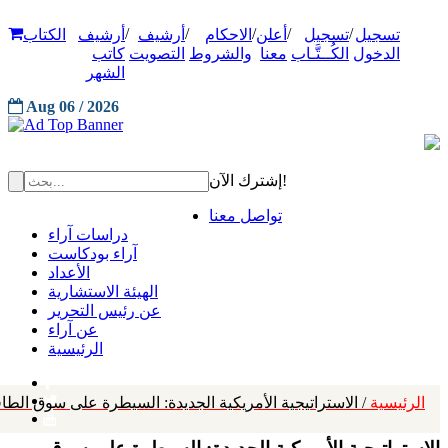
/
/
/
/
/
تسجيل
تسجيل
أعلن
الاحكام
أرشيف
أرشيف
الكتاب
الدخول
الكُــتَّـاب
معنا
والشروط
التصويت
كاتب
الشهر
Aug 06 / 2026
إشترك الآن!
تواصل معنا
دراسات آراء
آراء بودكاست
الأعداد
الهيئة الاستشارية
عن رئيس التحرير
عن آراء
الرئيسية
الرئيسية
/ الاستراتيجية الأمريكية الجديدة: السيطرة على سوق الطاق