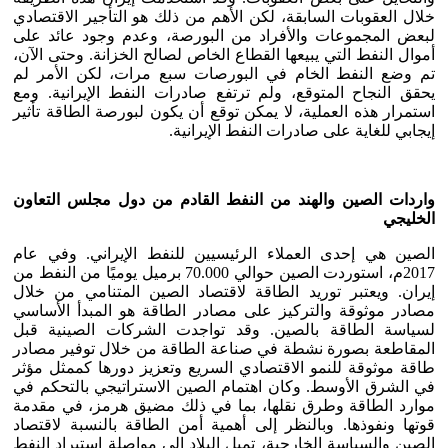
خلال العقوبات السابقة، لكن الأهم من ذلك هو التأجير الاقتصادي
لبعض المجموعات والأفراد من البورصة، وعدم وجود عائد على
أموال النفط التي يبيعها القطاع الخاص لصالح الخزانة. وحتى الآن،
تم وضع النفط الخام في البورصات سبع مرات، لكن الأمر لم
يحقق النجاح المتوقع، ولم ترتفع صادرات النفط الإيرانية. ومع
استمرار هذه العملية، لا يمكن توقع أن يكون لبورصة الطاقة تأثير
إيجابي للغاية على صادرات النفط الإيرانية.
واردات الصين والهند من النفط القادم من دول مجلس التعاون
الخليجي
الصين هي إحدى العملاء الرئيسيين للنفط الإيراني. وفي عام
2017م، استوردت الصين حوالي 70.000 برميل يوميًا من النفط من
إيران. ويعتبر توريد الطاقة لاقتصاد الصين المتنامي من خلال
مصادر موثوقة والتركيز على مصادر الطاقة هو المبدأ الأساسي
لسياسة الطاقة بالصين. وقد تواجدت الشركات الصينية قبل
المقاطعة بصورة نشطة في صناعة الطاقة من خلال توفير مصادر
طاقة موثوقة للنمو الاقتصادي السريع وتعزيز دورها كممثل مؤثر
في الشرق الأوسط. وكان اهتمام الصين الاستراتيجي بالتحكم في
موارد الطاقة وطرق نقلها، بما في ذلك مضيق هرمز، في مقدمة
قوتها ونفوذها. وبالنظر إلى أهمية أمن الطاقة بالنسبة لاقتصاد
الصين والسياسة الخارجية، تميل البلاد إلى مواصلة استيراد النفط