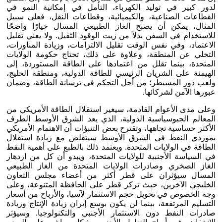
لدور كبير في توليد الكهرباء، التأمل في إمكانية النمو في
القطاعات الصناعية، والكيميائية، وقطاعات النقل، فعلى سبيل
المثال، يمكن أن يصبح الغاز الطبيعي المسال خيارًا واضحًا
للاستخدام في السفن بدلاً من زيت الوقود الثقيل. ولا يعني تقليل
الاعتماد، وفي نفس الوقت تقليل الالتزامات، وزيادة المناورات،
التخلي عن المنطقة، وعلاوة على ذلك، تحتاج حكومة الولايات
المتحدة، بينما تقلل من اعتمادها على الطاقة المستوردة، إلى
الهيمنة على الشريان الرئيسي للطاقة الدولية، ومنطقة الخليج،
ولعب دور المسيطر؛ من أجل التحكم في ترسانة الطاقة، وضمان
عبورها الآمن لشركائها.
وعلى مدى الأعوام القادمة، سيغير استقلال الطاقة الأمريكي من
المعالم الجيوسياسية الدولية، الذي يعد الشرق الأوسط الطرف
الأكثر حساسية تجاهها، وتقترح بعض التنبؤات أن الاهتمام الأمريكي
بموردي النفط في الشرق الأوسط سيتقلص مع زيادة استقلال
الطاقة في الولايات المتحدة. ويعتمد ذلك بالطبع على أهمية النفط
في السياسة الأجنبية للولايات المتحدة، ويبدو أن كل من ازدهار
الغاز الصخري وصادرات الولايات المتحدة من الغاز الطبيعي
المسال سيؤثران على قطر أكثر من أعضاء مجلس التعاون
الخليجي الآخرين، حيث تركز قطر على الحافظة المتنوعة، وعلى
وجه الخصوص في تحويل حجم الاستثمار لآسيا، والأرباح من أسعار
التسليم المرتفعة، بينما لن يكون بوسع إيران زيادة الإنتاج وزيادة
صادرات النفط دون الاستثمار الأجنبي والتكنولوجيا. وسيؤثر