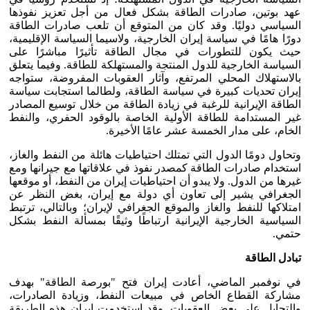
عهد بوتين، صادرات الطاقة بشكل فعال من أجل تعزيز نفوذها
السياسي دوليًا. وقد كان من المتوقع أن تلعب صادرات الطاقة
دورًا هامًا في سياسة إيران الخارجية، ولاسيما السياسة الإقليمية،
حيث يكون للتطورات في مجال الطاقة تأثيرًا مباشرًا على
السياسة الخارجية للدول المنتجة والمستهلكة للطاقة. وفيما يتعلق
بالاستهلاك المحلي المرتفع، وآثار العقوبات المفروضة، ستواجه
إيران تحديات كبيرة في سياسة الطاقة، ولطالما استجابت سياسة
الطاقة الإيرانية للرغبة في زيادة الطاقة من خلال توسيع المصادر
غير المستدامة للطاقة الأولية الخاصة بالوقود الحفري، والنفط
الخام، على مدار الخمسة عشر عامًا الأخيرة.
وتحاول دومًا الدول التي تمتلك احتياطيات هائلة من النفط والغاز،
استخدام صادرات الطاقة كمصدر نفوذ في علاقاتها مع جيرانها ومع
غيرها من الدول. ولا يبدو أن احتياطيات إيران من النفط، أو موقعها
الجغرافي يشير إلى تعاون أي دولة مع إيران، بغض النظر عن
امتلاكها للنفط والغاز والموقع الجغرافي لإيران؛ وبالتالي، ترتبط
السياسية الخارجية الإيرانية ارتباطًا وثيقًا بمسألة النفط بشكل
حتمي.
تبادل الطاقة
في نوفمبر الماضي، أعادت إيران فتح "بورصة الطاقة" بهدف
مشاركة القطاع الخاص في مبيعات النفط، وزيادة الصادرات،
والتحايل على بعض العقوبات. وقد استخدمت إيران هذه الطريقة