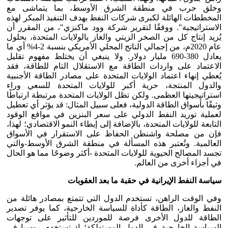
وخلق حرب في منطقة الشرق الأوسط، بما يتماشى مع
المخططات الهائلة لكبرى شركات النفط بهدف التنفيذ المبكر لهذه
الاستراتيجية". ووفقًا لتقرير شركة وود ماكنزي"، من المقرر أن
يُزيد إنتاج كل من الصخر الزيتي والغاز بالولايات المتحدة، بحلول
عام 2020م، من إجمالي الناتج المحلي الأمريكي بنسبة 2-4% أي ما
يعادل 380-690 مليار دولار. ولا ينبغي أن يختلط مفهوم تقليل
الاعتماد على واردات الطاقة مع الاستقلال التام للطاقة، فقد
يُعطي إنهاء اعتماد الولايات المتحدة على مصادر الطاقة الأجنبية
والدول المنتجة، حرية أكبر للولايات المتحدة للسعي وراء
استراتيجيتها العظمى. ولكن تظل الولايات المتحدة مرتبطة ارتباطًا
وثيقًا بأسواق الطاقة الدولية، فعلى سبيل المثال: قد يؤثر أي تعطيل
لعملية توريد النفط الدولي على سعر البنزين في مواقع الوقود
التابعة للولايات المتحدة، بالإضافة إلى إبطاء النمو الاقتصادي؛ لهذا،
فإن من مصلحة واشنطن الحفاظ على الاستقرار في الأسواق
العالمية. وتُعتبر هذه المسألة في منطقة الشرق الأوسط-والتي
تجسد المصالح الحيوية للولايات المتحدة -أكثر وضوحًا مما هو الحال
في أجزاء أخرى من العالم.
سياسة النفط الإيرانية في حقبة ما بعد العقوبات
وفي الوقت الراهن، تستخدم الدول التي تتمتع بمصادر هائلة من
النفط والغاز، الطاقة كأداة للسياسة الخارجية، كما يوفر تصدير
الطاقة للدول الأخرى فرصة للموردين للتأثير على توجهات
السياسة الخارجية في الدول المستهلكة؛ إذ تستخدم روسيا في