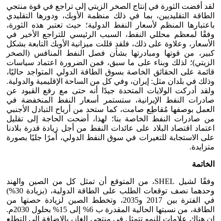
لقد أفضت الثورة في إنتاج الصخر الزيتي إلى تراجع في قوة منتجي
الطاقة التقليديين، بما في ذلك منظمة الأوبك، ودورها التقليدي
باعتبارها المنظم لأسعار النفط الدولية؛ حيث تعتبر هذه الثورة،
وفقًا لمعظم محللي النفط، السبب الرئيسي للتراجع الأخير في
الأسعار، وعلاوة على ذلك، فلقد قللت ميزانية الأوبك التابعة بشكل
كبير، من قوتها ومبادرتها بشأن فصل النفط المنافس (الصخر
الزيتي)؛ لذلك وبناء على ما سبق، فمن الضرورة اعتماد سياسات
قائمة على الحقائق الخاصة بسوق الطاقة الدولي المتواجد حاليًا،
وذلك في بلدان مثل: إيران، وفي كل من الساحة الإقليمية والدولية.
ولقد أدركت الولايات المتحدة جيدًا أنه حتى مع رفع القيود عن
صادرات النفط الإيرانية، ستستمر أسعار النفط المنخفضة في
العمل بوصفها مُقاطِع صامت، كما ستحد من أرباح التبادل الأجنبي
من صادرات النفط الخاصة بنا؛ لهذا، أضحت الحاجة إلى تقليل
اعتماد اقتصاد البلاد على عائدات النفط من أجل زيادة قدرة بلادنا
على الاستجابة للتغيرات في سوق النفط الدولي، أمرًا جليًا بصورة
متزايدة.
الخاتمة
وفقًا لشيل SHEL، من المتوقع أن تمثل كل من الصين والهند
وحدهما نصف توقعات الطلب على الطاقة الدولية، (بزيادة 30%)
في الفترة بين 2017 و2035، وتخطط الصين لزيادة حصتها من
الطاقة، من نسبتها الحالية المقدرة ب 6% إلى 15% بحلول 2030م.
إن هناك علامات للنمو تتمثل في منتجي الغاز، بالإضافة إلى التطلع