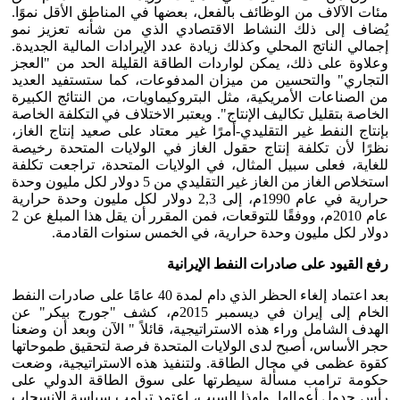
مئات الآلاف من الوظائف بالفعل، بعضها في المناطق الأقل نموًا.
يُضاف إلى ذلك النشاط الاقتصادي الذي من شأنه تعزيز نمو
إجمالي الناتج المحلي وكذلك زيادة عدد الإيرادات المالية الجديدة.
وعلاوة على ذلك، يمكن لواردات الطاقة القليلة الحد من "العجز
التجاري" والتحسين من ميزان المدفوعات، كما ستستفيد العديد
من الصناعات الأمريكية، مثل البتروكيماويات، من النتائج الكبيرة
الخاصة بتقليل تكاليف الإنتاج". ويعتبر الاختلاف في التكلفة الخاصة
بإنتاج النفط غير التقليدي-أمرًا غير معتاد على صعيد إنتاج الغاز،
نظرًا لأن تكلفة إنتاج حقول الغاز في الولايات المتحدة رخيصة
للغاية، فعلى سبيل المثال، في الولايات المتحدة، تراجعت تكلفة
استخلاص الغاز من الغاز غير التقليدي من 5 دولار لكل مليون وحدة
حرارية في عام 1990م، إلى 2,3 دولار لكل مليون وحدة حرارية
عام 2010م، ووفقًا للتوقعات، فمن المقرر أن يقل هذا المبلغ عن 2
دولار لكل مليون وحدة حرارية، في الخمس سنوات القادمة.
رفع القيود على صادرات النفط الإيرانية
بعد اعتماد إلغاء الحظر الذي دام لمدة 40 عامًا على صادرات النفط
الخام إلى إيران في ديسمبر 2015م، كشف "جورج بيكر" عن
الهدف الشامل وراء هذه الاستراتيجية، قائلاً " الآن وبعد أن وضعنا
حجر الأساس، أصبح لدى الولايات المتحدة فرصة لتحقيق طموحاتها
كقوة عظمى في مجال الطاقة. ولتنفيذ هذه الاستراتيجية، وضعت
حكومة ترامب مسألة سيطرتها على سوق الطاقة الدولي على
رأس جدول أعمالها. ولهذا السبب، اعتمد ترامب سياسة الانسحاب