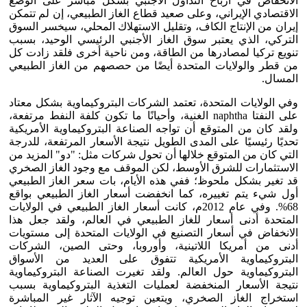
الانخفاض في أرباح التداول الأجنبي بشكل مباشر على الوضع
الاقتصادي الإيراني، وعلى صعيد قطاع الغاز الطبيعي، إن لم تتمكن
إيران من الإنتاج الكاف، وتقليل الاستهلاك المحلي، سيخسر السوق
التركي، الذي يعتبر سوق الغاز الأجنبي الرئيسي الوحيد، بسبب
تنويع تركيا لمصادرها من الطاقة، ومن ناحية أخرى فلقد زادت كل
من قطر والولايات المتحدة أيضًا من حصصهم من الغاز الطبيعي
المسال.
وفي الولايات المتحدة، تعتمد الشركات البتروكيماوية بشكل معتاد
على النفتا naphtha الغنية، وأحيانًا ما تكون كلفة النفط مرتفعة،
ولقد كان من المتوقع أن تواجه الصناعة البتروكيماوية الأمريكية
تحديًا رئيسيًا على المدى الطويل نتيجة الأسعار المرتفعة، للدرجة
التي كان من المتوقع خلالها أن تحول شركات مثل: "دو" المزيد من
الاستثمارات للشرق الأوسط، لكن الموقف مع وجود الغاز الصخري
قد تغير بشكل ملحوظ؛ ففي هذه الأيام، بات سعر الغاز الطبيعي
أول شيء يتم تغييره، كما انخفضت أسعار الغاز الطبيعي بواقع
68%. وفي عام 2012م، كانت أسعار الغاز الطبيعي في الولايات
المتحدة أدنى أسعار للغاز الطبيعي في العالم، ولقد جعل هذا
الانخفاض في أسعار التصنيع في الولايات المتحدة إلى مستويات
أدنى من أمريكا اللاتينية، وأوروبا، وحتى الصين، الشركات
البتروكيماوية الأمريكية تتفوق على العديد من الأسواق
البتروكيماوية حول العالم. ولقد تغيرت الصناعة البتروكيماوية
نتيجة الأسعار المنخفضة لعمليات التغذية البتروكيماوية بسبب
استخراج الغاز الصخري، ويتعين توجيه الآثار غير المباشرة