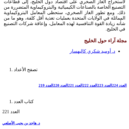
لاستخراج الغاز الصخري على اقتصاد دول الخليج، إلى قطاعات
التصنيع الخاصة بالصناعات الكيميائية والبتروكيماوية المتضررة من
ذلك. ومع تطور الغاز الصخري، ستحظى المعامل البتروكيماوية
المماثلة في الولايات المتحدة بعمليات تغذية أقل كلفة، وهو ما من
شأنه زيادة القوة التنافسية لهذه المعامل، وإعاقة شركات التصنيع
في الخليج.
مجلة آراء حول الخليج
د. أوميد شكري كاليهسار
تصفح الأعداد
العدد 224
العدد 223
العدد 222
العدد 221
العدد 220
العدد 219
كتاب العدد
العدد 221
د. هاجد بن يحيى الأصلعي