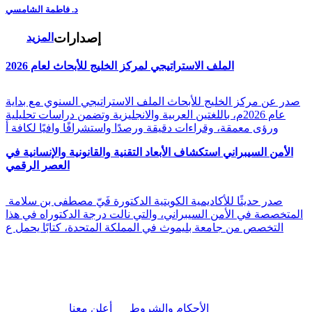
د. فاطمة الشامسي
إصدارات
المزيد
الملف الاستراتيجي لمركز الخليج للأبحاث لعام 2026
صدر عن مركز الخليج للأبحاث الملف الاستراتيجي السنوي مع بداية
عام 2026م، باللغتين العربية والانجليزية وتضمن دراسات تحليلية
ورؤى معمقة، وقراءات دقيقة ورصدًا واستشرافًا وافيًا لكافة أ
الأمن السيبراني استكشاف الأبعاد التقنية والقانونية والإنسانية في
العصر الرقمي
صدر حديثًا للأكاديمية الكويتية الدكتورة فَيّ مصطفى بن سلامة
المتخصصة في الأمن السيبراني، والتي نالت درجة الدكتوراه في هذا
التخصص من جامعة بليموث في المملكة المتحدة، كتابًا يحمل ع
|
الأحكام والشروط
أعلن معنا