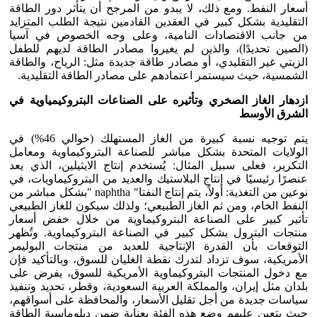
أسعار النفط. ومع ذلك، لا يبدو من المرجح أن يتأثر دور الطاقة
التقليدية بشكل كبير في العقدين القادمين نتيجة الطلب المتزايد
من جانب الاقتصادات النامية، وعلى وجه الخصوص في آسيا
(الصين تحديدًا)، والذين لم يغيروا مصادر الطاقة لديهم للطفل
الزيتي غير التقليدي، أو مصادر طاقة جديدة مثل: الرياح، والطاقة
الشمسية، حيث سيستمر اعتمادهم على مصادر الطاقة التقليدية.
ازدهار الغاز الصخري وتأثيره على الصناعات البتروكيمياوية في
الشرق الأوسط
يتم توجيه نسبة كبيرة من الغاز المستهلك (حوالي 46%) في
الولايات المتحدة بشكل مباشر للصناعة البتروكيماوية ومعامل
التكرير، فعلى سبيل المثال: يُستخدم إنتاج الايثيلين، الذي يعد
عنصرًا رئيسيًا في إنتاج البلاستيك والعديد من البتروكيماويات، في
نوعين من التغذية: أولاً، يتم إنتاج النفتا" naphtha "بشكل مباشر من
النفط الخام، ومن ثم الغاز الطبيعي؛ ولذلك سيكون للغاز الطبيعي
تأثير كبير على الصناعة البتروكيماوية من خلال خفض أسعار
منتجات البترول بشكل كبير في الصناعة البتروكيماوية. وتُظهر
التوقعات بأن القدرة الإنتاجية للعديد من منتجات البوليمر
الأمريكية، سوف تزداد لتدرك نقطة الغليان للسوق، وبالتأكيد فإن
مع دخول المنتجات البتروكيماوية الأمريكية للسوق، يفرض على
بلدان مثل إيران، والمملكة العربية السعودية، وقطر، تحديد وتنفيذ
سياسات جديدة من أجل تقليل الأسعار، والمحافظة على أسواقهم،
حيث يتعين عليهم وضع هذه الفئة بعناية ضمن دبلوماسية الطاقة