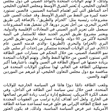
ولذلك، لا تهتم الولايات المتحدة بالتواجد الصيني في دول مجلس
التعاون الخليجي، إذ يُعتبر الشرق الأوسط ومجلس التعاون الخليجي
أحد المناطق التي تُثير اهتمام الساسة الصينيين، فالصين تستورد
حصة كبيرة من النفط من الشرق الأوسط. وقد عملت الصين على
مشروعات رئيسية مثل: "الحزام والطريق"، بالإضافة إلى طريق
الحرير البحري، من أجل تعزيز دورها، لأن تشغيل هذه المشروعات
سيعمل على تعزيز الدور الصيني في المعادلات الإقليمية والدولية.
ويعتبر مشروع طريق الحرير الجديد خطة للاستثمار في البنية
التحتية لأكثر من 60 دولة، وإنشاء مسارين تجاريين-طريق الحرير
البري (الحزام) والبحري (الطريق) -والذي قدمته الصين عام
2013م، غير أن الولايات المتحدة ستتمكن من إحداث أثر سلبي على
نمو الاقتصاد الصيني، من خلال التحكم في مسارات عبور الطاقة
التي تستورد الصين من خلالها النفط والغاز. وتهتم الولايات المتحدة
بزيادة حصتها في أسواق الطاقة في الصين والهند، باعتبارهما أكبر
مستهلكي الطاقة في العالم، لهذا ستكون الولايات المتحدة في
منافسة مع دول مجلس التعاون الخليجي، أو غيرهم من الموردين
للهند والصين.
وتلعب الطاقة دائمًا دورًا هامًا في السياسة الخارجية للولايات
المتحدة، فمن خلال تبني سياسة أمن الطاقة في الداخل، وفي
نصف الكرة الأمريكي، تستطيع إدارة ترامب زيادة الفرص لصالحها
في الخارج. ولعل أحد أهداف إدارة ترامب من العقوبات المجددة
ضد قطاع الطاقة الإيراني هو خلق فرصة لمساعدة صناعة الطاقة
الأمريكية عبر فرض السياسة المناسبة. ولذلك، قد يكون العثور