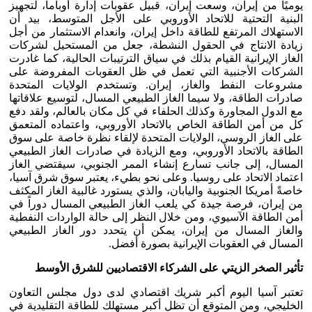
يوميًا من إيران، وسعت إيران، قبيل عقوبات إدارة أوباما، لتجهيز
البنية التحتية للاتحاد الأوروبي على الأجل المتوسط، بيد أن
الاستهلاك المرتفع للطاقة داخل إيران، وانعدام الاستثمار من أجل
زيادة الانتاج في الحقول النشطة، جعل من المستحيل لشركات
الغاز الإيرانية القيام بذلك في سياق الترتيبات الحالية، كما غادرت
الشركات الأجنبية التي تعمل في ظل العقوبات المفروضة على
مشروعات النفط والغاز، إيران. وتستخدم الولايات المتحدة
صادرات الطاقة، ولا سيما الغاز الطبيعي المسال، لتوسيع علاقاتها
مع الدول المجاورة وكذلك الحلفاء في كل مكان بالعالم، ولقد دفع
كل من أمن الطاقة الخاص بالاتحاد الأوروبي، واعتماده المتعمق
على الغاز الروسي، الولايات المتحدة لإلقاء نظرة خاصة على سوق
الطاقة بالاتحاد الأوروبي، ومع الزيادة في صادرات الغاز الطبيعي
المسال، إلى جانب تسارع إنشاء الممر الجنوبي، سيقتضي الغاز
اعتماد الاتحاد على روسيا. وعلى نحو بطيء، يعتبر سوق شرق آسيا،
خاصةً أمريكا الجنوبية واليابان، والذي يستورد غالبية الغاز المكثف
من إيران، فرصة جيدة كي يلعب الغاز الطبيعي المسال دوراً في
أمن الطاقة الآسيوي، ومن خلال النظر إلى حالة الواردات النفطية
والغاز المسال من إيران، يمكن أن يتحدد دور الغاز الطبيعي
المسال في العقوبات الإيرانية بصورة أفضل.
تأثير الصخر الزيتي على الشركاء الاقتصاديين للشرق الأوسط
تعتبر آسيا اليوم أكبر شريك اقتصادي لدى دول مجلس التعاون
الخليجي، ومن المتوقع أن تظل أكبر مستهلك للطاقة التقليدية في