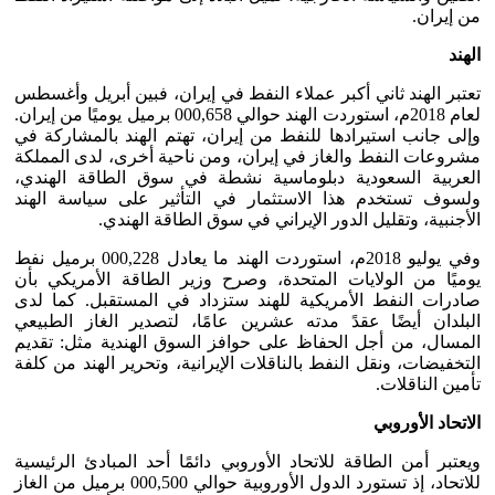
من إيران.
الهند
تعتبر الهند ثاني أكبر عملاء النفط في إيران، فبين أبريل وأغسطس
لعام 2018م، استوردت الهند حوالي 000,658 برميل يوميًا من إيران.
وإلى جانب استيرادها للنفط من إيران، تهتم الهند بالمشاركة في
مشروعات النفط والغاز في إيران، ومن ناحية أخرى، لدى المملكة
العربية السعودية دبلوماسية نشطة في سوق الطاقة الهندي،
ولسوف تستخدم هذا الاستثمار في التأثير على سياسة الهند
الأجنبية، وتقليل الدور الإيراني في سوق الطاقة الهندي.
وفي يوليو 2018م، استوردت الهند ما يعادل 000,228 برميل نفط
يوميًا من الولايات المتحدة، وصرح وزير الطاقة الأمريكي بأن
صادرات النفط الأمريكية للهند ستزداد في المستقبل. كما لدى
البلدان أيضًا عقدً مدته عشرين عامًا، لتصدير الغاز الطبيعي
المسال، من أجل الحفاظ على حوافز السوق الهندية مثل: تقديم
التخفيضات، ونقل النفط بالناقلات الإيرانية، وتحرير الهند من كلفة
تأمين الناقلات.
الاتحاد الأوروبي
ويعتبر أمن الطاقة للاتحاد الأوروبي دائمًا أحد المبادئ الرئيسية
للاتحاد، إذ تستورد الدول الأوروبية حوالي 000,500 برميل من الغاز