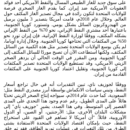
على سوق جديد للغاز الطبيعي المسال والنفط الأمريكي أحد فوائد
العقوبات الأمريكية ضد إيران. كما يقدم الغاز الصخري فرصة
للولايات المتحدة لتكون رائدة في مجال تصدير الغاز المكثف حول
العالم. وخلال عام 2018م، قامت أمريكا بتصدير 3 مليون برميل
من الهيدروكربون السائل بشكل يومي. وتستورد كوريا الجنوبية،
باعتبارها أحد مشتري النفط الإيراني، نحو 70% من النفط الإيراني
بشكله المكثف، ووفقًا لوزارة النفط الإيرانية، فإن إيران تورد نحو
50% من المكثفات التي تحتاجها كوريا الجنوبية. وخلال إدارة أوباما،
لم يكن بوسع الولايات المتحدة تصدير مثل هذه الكمية من السائل
المكثف، ولكنها استطاعت الآن أن تصبح موردًا للسائل المكثف إلى
كوريا الجنوبية. ومن المقرر في الوقت الحالي أن يزدهر الصخر
الزيتي الأمريكي، وقد تستطيع الولايات المتحدة تصدير المكثفات
إلى كوريا الجنوبية، وتقليل اعتماد كوريا الجنوبية على المكثفات
القادمة من إيران.
ووفقًا لجوزيف ناي، تبين التقديرات أنه في حال تراجع أسعار
النفط، وتبني سياسات الانكماش بواسطة أبرز مصدري النفط مثل:
السعودية، كما حدث عام 2014م، سيواجه إنتاج الصخر الزيتي تحديًا
هائلاً على المدى الطويل، رغم عدم وجود هذا التحدي على المدى
القصير إلى المتوسط. وفي هذا الصدد، يشير "جوزيف ناي" إلى
مشكلات البلدان الأخرى، مثل: الأرجنتين، أو الصين، أو الدول
الأوروبية، قائلاً: "أن أمريكا لا تساهم في القيود على استخراج
النفط، حيث بإمكان اقتصاد الولايات المتحدة الاستفادة بشتى
الطرق من تلك التغيرات في عمليات توريد الطاقة، فقد تم خلق