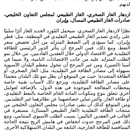
لديهم.
ازدهار الغاز الصخري، الغاز الطبيعي لمجلس التعاون الخليجي،
صادرات الغاز الطبيعي المسال، وإيران
نظرًا لازدهار الغاز الصخري، سيحمل المُوَرِد الجديد للغاز أثرًا سلبيًا
على رائدي تصدير الغاز الطبيعي التقليدي في المنطقة، مثل: قطر
وإيران، كما سيؤدي إلى الضغط المتزايد من أجل تخفيض سعر
النفط. ومع ذلك، فمن المرجح أن يتأثر الدور الرئيسي للطاقة
التقليدية في الاقتصاد الدولي خلال العقدين القادمين، من خلال نمو
الطلب المتزايد عليه من جانب الاقتصادات النامية، ولا سيما في
آسيا (الصين)، ومن غير المرجح أن تتحول معظم البلدان الآسيوية
بسهولة إلى مصادر الطاقة غير التقليدية، مثل: الغاز الصخري، أو
الطاقة المتجددة؛ حيث من المتوقع أن يظل نمو تلك البلدان معتمدًا
على مصادر الطاقة التقليدية، ويرجع ذلك لأسباب تقنية خاصة
بمحطات المعالجة الموجودة في هذه الدول، بالإضافة لعوامل
أخرى تتعلق بنوع ومكونات المادة الخام الخاصة بالنفط التقليدي،
أو طاقة الغاز، والتي تتباين خصائصهما عن نظائرهما غير التقليديين.
ومن المتوقع كذلك أن تبقى صادرات مجلس التعاون الخليجي من
منتجات الطاقة التقليدية (الغاز الطبيعي المسال)، مستقرة في
الغالب في العقدين التاليين؛ بسبب الطلب الآسيوي المتنامي، ومع
ذلك فمن المرجح حدوث انخفاض في هامش الربح نتيجة الحاجة
المتناقصة للطاقة الخارجية، النابعة من البلدان الاستهلاكية الأخرى.