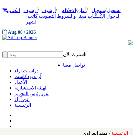
/
/
/
/
/
تسجيل
تسجيل
أعلن
الاحكام
أرشيف
أرشيف
الكتاب
الدخول
الكُــتَّـاب
معنا
والشروط
التصويت
كاتب
الشهر
Aug 08 / 2026
إشترك الآن!
تواصل معنا
دراسات آراء
آراء بودكاست
الأعداد
الهيئة الاستشارية
عن رئيس التحرير
عن آراء
الرئيسية
الرئيسية
/ مهند العزاوي