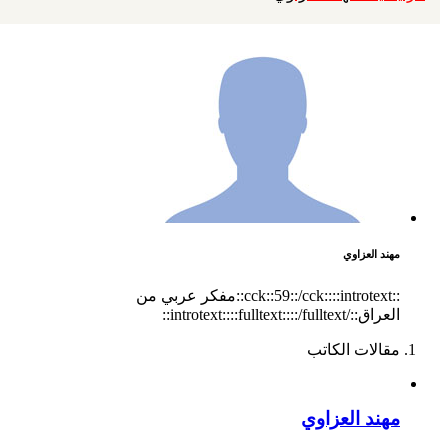
مهند العزاوي
::cck::59::/cck::::introtext::مفكر عربي من
العراق::/introtext::::fulltext::::/fulltext::
مقالات الكاتب
مهند العزاوي