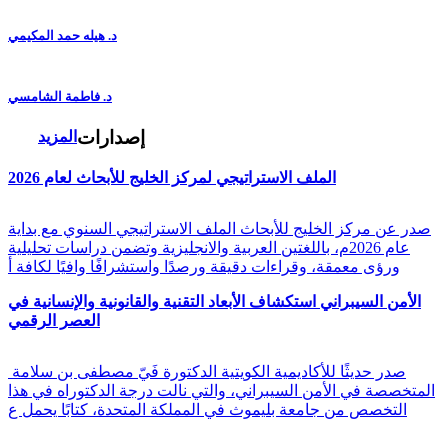
د. هيله حمد المكيمي
د. فاطمة الشامسي
إصدارات
المزيد
الملف الاستراتيجي لمركز الخليج للأبحاث لعام 2026
صدر عن مركز الخليج للأبحاث الملف الاستراتيجي السنوي مع بداية
عام 2026م، باللغتين العربية والانجليزية وتضمن دراسات تحليلية
ورؤى معمقة، وقراءات دقيقة ورصدًا واستشرافًا وافيًا لكافة أ
الأمن السيبراني استكشاف الأبعاد التقنية والقانونية والإنسانية في
العصر الرقمي
صدر حديثًا للأكاديمية الكويتية الدكتورة فَيّ مصطفى بن سلامة
المتخصصة في الأمن السيبراني، والتي نالت درجة الدكتوراه في هذا
التخصص من جامعة بليموث في المملكة المتحدة، كتابًا يحمل ع