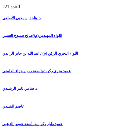
العدد 221
د. هاجد بن يحيى الأصلعي
اللواء المهندس(م)/صالح صنيدح العتيبي
اللواء البحري الركن (م) / عبد الله بن جابر الزايدي
عميد بحري ركن (م)/ معجب بن جزاء الدلبحي
د. سامي ثامر الرشيدي
عاصم الشيدي
عميد طيار ركن ـ م .أسعد عوض الزعبي