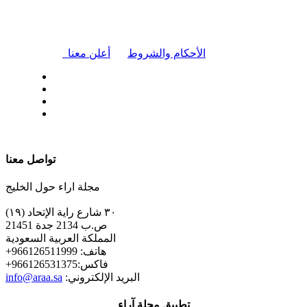
|
الأحكام والشروط
أعلن معنا
| تابعنا على
تواصل معنا
مجلة اراء حول الخليج
٣٠ شارع راية الإتحاد (١٩)
ص.ب 2134 جدة 21451
المملكة العربية السعودية
+هاتف: 966126511999
+فاكس:966126531375
:البريد الإلكتروني
info@araa.sa
تطبيق مجلة آراء