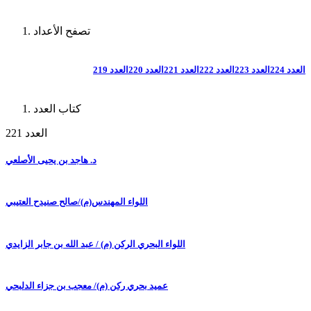
تصفح الأعداد
العدد 224
العدد 223
العدد 222
العدد 221
العدد 220
العدد 219
كتاب العدد
العدد 221
د. هاجد بن يحيى الأصلعي
اللواء المهندس(م)/صالح صنيدح العتيبي
اللواء البحري الركن (م) / عبد الله بن جابر الزايدي
عميد بحري ركن (م)/ معجب بن جزاء الدلبحي