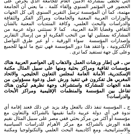
التي تحظى بمشاركة الأمين العام للجامعة الذي يحرص على
الحضور في المؤتمر السنوي وإلقاء كلمة . ما يعني أن الجامعة
مهتمة، كما أن المؤسسة ترسل التقرير السنوي إلى كل الجهات
والوزارات العربية المعنية والجامعات ومراكز الفكر والثقافة
والدراسات والبحث العلمي، وكافة المنتديات المعنية بالشأن
الثقافي وقضايا الأمة العربية، كما لا نستثني دولة عربية من
المشاركة بممثلين لها من النخب الفكرية أو من إرسال التقارير
وإصدارات المؤسسة سواء الورقية ، أو عبر طرق التواصل
الألكترونية ، وأعتقد هذا دور المؤسسة فهي تتيح ما لديها للجميع
وعلى كل جهة تستفيد كما ترى .
س ـ في إطار ورشات العمل والذهاب إلى العواصم العربية هناك
مؤسسات ثقافية ومراكز بحثية ومنها على سبيل المثال مكتبة
الإسكندرية، الأمانة العامة لمجلس التعاون الخليجي، والاتحاد
المغربي هل تفكرون في تنفيذ ورش عمل ودعوة مسؤولين من
هذه الجهات للمشاركة واستشراف وجهة نظرهم ليكون هناك
تفاعل بين المؤسسة والمنظمات الإقليمية ومراكز الأبحاث
والدراسات؟
ج ـ المؤسسة تنفذ ذلك بالفعل وقد يزيد عن ذلك فعند إقامة أي
ندوة في أي دولة عربية دائما نقيمها بالشراكة والتعاون مع
مؤسسة أو أكثر من مركز بحثي ففي مصر على سبيل المثال نقيم
هذه الورش بالشراكة مع مركز الأهرام للدراسات السياسية
والاستراتيجية، ومع أكاديمية البحث العلمي والتكنولوجيا ومكتبة