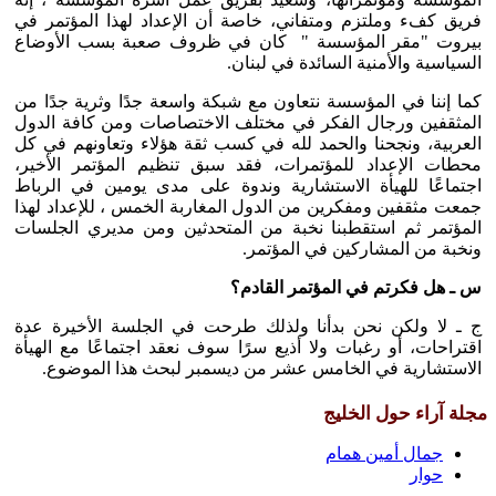
فريق كفء وملتزم ومتفاني، خاصة أن الإعداد لهذا المؤتمر في
بيروت "مقر المؤسسة " كان في ظروف صعبة بسب الأوضاع
السياسية والأمنية السائدة في لبنان.
كما إننا في المؤسسة نتعاون مع شبكة واسعة جدًا وثرية جدًا من
المثقفين ورجال الفكر في مختلف الاختصاصات ومن كافة الدول
العربية، ونجحنا والحمد لله في كسب ثقة هؤلاء وتعاونهم في كل
محطات الإعداد للمؤتمرات، فقد سبق تنظيم المؤتمر الأخير،
اجتماعًا للهيأة الاستشارية وندوة على مدى يومين في الرباط
جمعت مثقفين ومفكرين من الدول المغاربة الخمس ، للإعداد لهذا
المؤتمر ثم استقطبنا نخبة من المتحدثين ومن مديري الجلسات
ونخبة من المشاركين في المؤتمر.
س ـ هل فكرتم في المؤتمر القادم؟
ج ـ لا ولكن نحن بدأنا ولذلك طرحت في الجلسة الأخيرة عدة
اقتراحات، أو رغبات ولا أذيع سرًا سوف نعقد اجتماعًا مع الهيأة
الاستشارية في الخامس عشر من ديسمبر لبحث هذا الموضوع.
مجلة آراء حول الخليج
جمال أمين همام
حوار