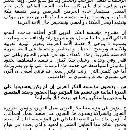
الرسميات بمعنى الترحيب والشكر وما هو شائع كثيرًا، وإما التعبير
عن موقف، لذلك تأتي كلمة صاحب السمو الملكي الأمير خالد
الفيصل مستشار خادم الحرمين الشريفين وأمير منطقة مكة
المكرمة ومؤسس ورئيس مؤسسة الفكر العربي تعبر عن موقف
وتعتمد الإيجاز المكثف والمعبر، وتشخيص حال الأمة العربية.
إن مشروع مؤسسة الفكر العربي الذي أطلقه صاحب السمو
الملكي الأمير خالد الفيصل، هو مشروع رائد وأهدافه نبيلة وسامية،
وسموه لا يتوخى إلا خدمة الأمة العربية، وتعزيز الهوية العربية
والانتماء، وتوضيح التحديات والمخاطر، والحفاظ على اللغة العربية
الحاضنة للعروبة، وهذه الأهداف تجد في نفوس الجميع وتلقى في
قلبي وفي وجداني وعقلي صدًا كبيرًا، أنا سعيد بالمساهمة بحدود
إمكانياتي المتواضعة في خدمة هذه الرسالة التي نؤمن بضرورتها.
أما عن كلمتي،التي وانت فإنني أسعى ف فإنني أسعى أن أكون
في مستوى الحدث ومستوى من أخاطبهم.
س ـ يغبطون مؤسسة الفكر العربي إن لم يكن يحسدونها على
القدرة الفائقة في تنظيم هذا المؤتمر بهذا الحضور وحشد المثقفين
والمبدعين والمفكرين فما هو مبعث ذلك وأسبابه؟
ج ـ نؤمن في مؤسسة الفكر العربي بعمل الفريق، ونؤمن بضرورة
التعاون والشراكة وبجدوى هذا التعاون على صعيد العمل الجماعي،
أنا أؤمن بذلك على الصعيد الداخلي في المؤسسة، لذلك أنا سعيد
وفخور بنتائج هذا التعاون المثمر والمفيد والذي يصب في نجاح
المؤسسة ومؤتمراتها، وسعيد بفريق عمل أسرة المؤسسة ، إنه