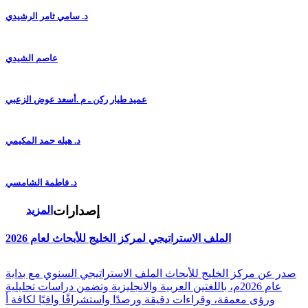
د. سامي ثامر الرشيدي
عاصم الشيدي
عميد طيار ركن ـ م .أسعد عوض الزعبي
د. هيله حمد المكيمي
د. فاطمة الشامسي
إصدارات
المزيد
الملف الاستراتيجي لمركز الخليج للأبحاث لعام 2026
صدر عن مركز الخليج للأبحاث الملف الاستراتيجي السنوي مع بداية
عام 2026م، باللغتين العربية والانجليزية وتضمن دراسات تحليلية
ورؤى معمقة، وقراءات دقيقة ورصدًا واستشرافًا وافيًا لكافة أ