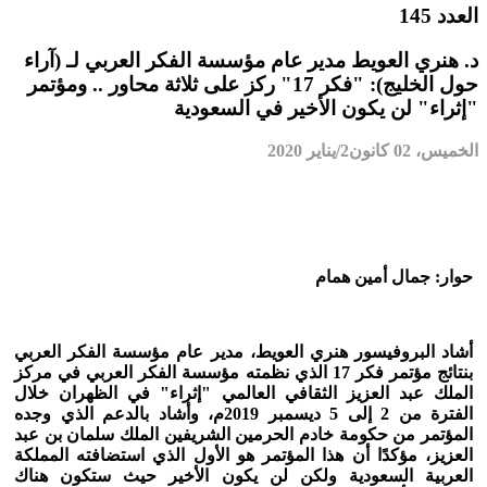
العدد 145
د. هنري العويط مدير عام مؤسسة الفكر العربي لـ (آراء
حول الخليج): "فكر 17" ركز على ثلاثة محاور .. ومؤتمر
"إثراء" لن يكون الأخير في السعودية
الخميس، 02 كانون2/يناير 2020
حوار: جمال أمين همام
أشاد البروفيسور هنري العويط، مدير عام مؤسسة الفكر العربي
بنتائج مؤتمر فكر 17 الذي نظمته مؤسسة الفكر العربي في
مركز
الملك عبد العزيز الثقافي العالمي "إثراء" في الظهران خلال
الفترة من 2 إلى 5 ديسمبر 2019م، وأشاد بالدعم الذي وجده
المؤتمر من حكومة خادم الحرمين الشريفين الملك سلمان بن عبد
العزيز، مؤكدًا أن هذا المؤتمر هو الأول الذي استضافته المملكة
العربية السعودية ولكن لن يكون الأخير حيث ستكون هناك