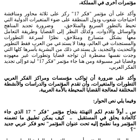
مؤتمرات أخرى في المملكة،
وأكد على أن مؤتمر "فكر 17" ركز على ثلاثة محاور ومناقشة
احتياجات شعوب ودول المنطقة على ضوء المتغيرات الدولية التي
تحيط بالتطور السريع والمتلاحق، وضرورة تجديد المناهج
والوسائل والأدوات، وكذلك النظر إلى القضايا وطريقة التعامل
معها بشكل متسارع ومتلاحق، نظرًا لسرعة التطورات
والمستجدات في العالم، وهذا لا يستدعي من العرب فقط التطوير
والتحديث والتجديد، بل يستدعي ذلك من البشرية بأسرها كلها التي
وجدت نفسها مضطرة أن تواجه قضايا وتطورات غير معهوده
وقضايا غير مسبوقة ومن هنا جاء مؤتمر "فكر 17" ليدعو إلى تجديد
الفكر العربي
.
وأكد على ضرورة أن تواكب مؤسسات ومراكز الفكر العربي
التطورات والمتغيرات، وأن تقدم المؤتمرات والدراسات والأنشطة
المختلفة لمعالجة القضايا المحيطة بالأمة العربية.
وفيما يلي نص الحوار:
س ـ
أولاً نقدم لكم التهنئة بنجاح مؤتمر "فكر " 17 الذي جاء
كالعادة يحلق في المستقبل .. كيف يمكن تطبيق ما تضمنه
المؤتمر وما نطمح إليه تحت عنوان المؤتمر" نحو فكر عربي جديد
"؟