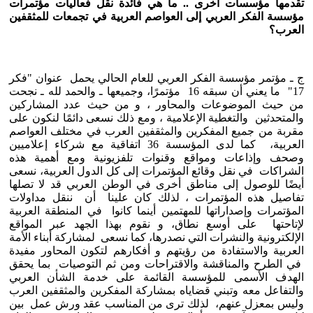
تقدمها مؤسسات أخرى .. ما هي فائدة نقل فعاليات مؤتمرات
مؤسسة الفكر العربي إلى العواصم العربية في تجمعات للمثقفين
العرب؟
ج ـ مؤتمر مؤسسة الفكر العربي للعام الحالي يحمل عنوان "فكر
17" ما يعني أن سبقه 16 مؤتمرًا، وجميعها ـ والحمد لله ـ نجحت
من حيث الموضوعات والمحاور ، و من حيث عدد المشاركين
والمتحدثين والتغطية الإعلامية ، ومع ذلك نسعى دائمًا لنكون على
مقربة من جميع المفكرين والمثقفين العرب في مختلف العواصم
العربية، كما لدى المؤسسة 36 اتفاقية مع شركاء إعلاميين
وصحف وإذاعات ومواقع وقنوات تلفزيونية ومع أهمية هذه
الشراكات في نقل وقائع المؤتمرات إلى كل الدول العربية، نسعى
أيضًا للوصول إلى مناطق أخرى في الوطن العربي قد لا تصلها
تفاصيل هذه المؤتمرات ، لذلك كان علينا أن ننقل مداولات
المؤتمرات وإصداراتها للمهتمين أينما كانوا في المنطقة العربية
لإتاحتها على أوسع نطاق، و نقوم بهذا الجهد عبر المواقع
الإلكترونية والنشرات التي نصدرها، كما نسعى لمشاركة أبناء الأمة
العربية والاستفادة من رؤيتهم و أفكارهم لتكون المحاور مفيدة
في الطرح والمناقشة والاقتراحات ومن ثم التوصيات بما يحقق
الهدف الأسمى للمؤسسة القائمة على خدمة الشأن العربي
والتفاعل معه وتبني قضاياه بمشاركة المفكرين والمثقفين العرب
وليس بمعزل عنهم، لذلك ترى من المناسب عقد ورش عمل بين