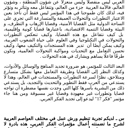
العربي ليس منفصلاً وليس منعزلاً عن شؤون المنطقة ، وشؤون
العالم، فالأمة العربية جزء من العالم، وتتفاعل معه وتتأثر به وتؤثر
فيه، لذلك كان طموحنا في هذا المؤتمر ليس فقط أن نأخذ بعين
الاعتبار التطورات والتحولات العميقة والمتسارعة التي تجري على
الساحة الدولية مثل القضايا الأمنية، وقضايا الإرهاب و التطرف، و
البيئة وقضايا التنمية الاقتصادية، باعتبارها قضايا كونية وإقليمية،
بل كيف نتفاعل مع هذه القضايا، وكيف تنعكس التطورات
والتحولات في التكنلوجيا وفي العلوم على حياة الشعوب العربية،
وكيف يمكن أيضًا أن تدير هذه المستجدات والتكيف معها، وكيف
نحسن التعامل مع التحديات ومواكبة التحولات العالمية، ونكون
طرفًا فاعلًا يساهم ويشارك في هذه التحولات .
البعد الثالث للمؤتمر، هو ضرورة تجديد المناهج والوسائل والأدوات،
وكذلك النظر إلى القضايا وطريقة التعامل معها بشكل متسارع
ومتلاحق، نظرًا لسرعة التطورات والمستجدات في العالم، وهذا لا
يستدعي من العرب فقط التطوير والتحديث والتجديد، بل يستدعي
ذلك من البشرية بأسرها كلها التي وجدت نفسها مضطرة أن تواجه
قضايا وتطورات غير معهودة وقضايا غير مسبوقة ومن هنا جاء
مؤتمر "فكر 17" ليدعو إلى تجديد الفكر العربي.
س ـ لديكم تجربة تنظيم ورش عمل في مختلف العواصم العربية
لشرح ما تضمنته أعمال مؤتمرات الفكر العربي، هذه بادرة لا