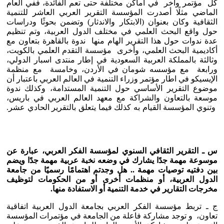
كل مؤتمر وآخر في أماكن مختلفة حتى تعم الفائدة، ففي العام
الماضي مثلًا أصدرت المؤسسة التقرير العربي العاشر للتنمية
الثقافية وكان بعنوان (الابتكار والاندثار) وتضمن بحوثًا ودراسات
حول واقع البحث العلمي في مختلف الدول العربية، وتم تنظيم
عدة ندوات حول هذا التقرير الهام منها ندوة بالقاهرة بتعاون مع
أكاديمية البحث العلمي، وأخرى مؤسسة التقدم العلمي بالكويت،
وثالثة بالمملكة العربية السعودية في إطار منتدى اسبار الدولي،
ورابعة مع مؤسسه شومان في الأردن، وخامسة مع منظمة
الإيسيكو في اطار مؤتمر وزراء التنمية في العالم العربي باعتبار أن
موضوع التقرير الأساسي حول التنمية المستدامة، وكذلك ندوة
موسعة بالتعاون والشراكة مع معهد العالم العربي في باريس،
وتنوي المؤسسة القيام به كذلك فيما يتعلق بالتقرير الحادي عشر.
س ـ التقرير الثقافي السنوي لمؤسسة الفكر العربي، عبارة عن
موسوعة مهمة جدًا يشارك في وضعه نخبة عربية مهمة جدًا ويضم
بين دفتيه توصيات مهمة .. هل وجدتم اهتمامًا رسميًا من جامعة
الدول العربية، أو منظمات أخرى أو من الحكومات لتوظيف
مخرجات التقارير في خدمة التنمية أو الاستفادة منها.
ج ـ تربط مؤسسة الفكر العربي بجامعة الدول العربية اتفاقية
تعاون، و توجد مشاركة فاعلة من الجامعة في مؤتمرات المؤسسة