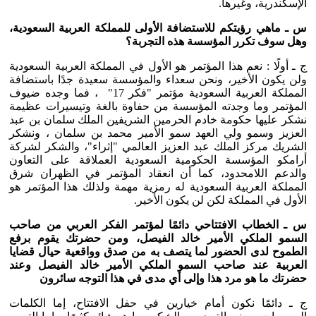
الإسكندرية، وغيرها.
س ـ ماهي رؤيتكم للاستضافة الأولى للمملكة العربية السعودية،
وهل سوف تكرر المؤسسة هذه التجربة؟
ج ـ أولًا : نعم هذا المؤتمر هو الأول في المملكة العربية السعودية
ولن يكون الأخير، ونحن سعداء والمؤسسة سعيدة جدًا باستضافة
المملكة العربية السعودية مؤتمر "فكر 17" ، فما وجده ضيوف
المؤتمر وما وجدته المؤسسة من حفاوة بالغة وتيسيرات عظيمة
نشكر عليها حكومة خادم الحرمين الشريفين الملك سلمان بن عبد
العزيز وسمو ولي العهد سمو الأمير محمد بن سلمان ، ونشكر
الشريك مركز الملك عبد العزيز العالمي "إثراء"، والشكر لشركة
أرامكو المؤسسة الحكومية السعودية العملاقة على التعاون
والدعم اللامحدود، كما أن انعقاد المؤتمر في الظهران شرق
المملكة العربية السعودية له رمزية مهمة ولذلك هذا المؤتمر هو
الأول في المملكة لكن لن يكون الأخير.
س ـ الخطاب الافتتاحي دائمًا لمؤتمر الفكر العربي من صاحب
السمو الملكي الأمير خالد الفيصل، ومن حضرتك يقوم برفع
الطموح لدى الحضور لما يتصف به من صدق وواقعية حيال قضايا
العربية عند صاحب السمو الملكي الأمير خالد الفيصل وعند
حضرتك ما هو مرد هذا وإلى أي مدى في هذا التوجه سائرون
ج ـ دائمًا نكون أمام خيارين في حفل الافتتاح، إما الكلمات