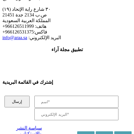
٣٠ شارع راية الإتحاد (١٩)
ص.ب 2134 جدة 21451
المملكة العربية السعودية
+هاتف: 966126511999
+فاكس:966126531375
:البريد الإلكتروني
info@araa.sa
تطبيق مجلة آراء
إشترك في القائمة البريدية
سياسة النشر
والإستكتاب