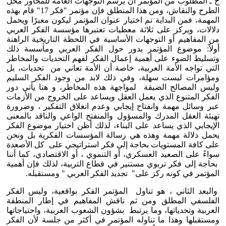
ج ـ المطلوب من المؤتمر أن يرسم التوجهات العامة للمحاور محل
الطرح والنقاش، ومن هذا المنطلق فإن مؤتمر "فكر 17" قام بهذه
المهمة، فمن البداية تم اختيار عنوان المؤتمر ليكون معبرًا ويحمل
دلالات، ويركز على ثلاثة معطيات تعتبرها مؤسسة الفكر العربي
من المفاهيم أو التوجهات الأساسية في اللحظة التاريخية الراهنة
أولاّ: موضوع المؤتمر يدور حول الفكر العربي ومأسسة ذلك
وتسليط الضوء على أهمية إعمال الفكر لفهم التحديات والمخاطر
التي تواجه الأمة العربية، خاصة أن الأمة تعاني من تحديات، بل
ومؤامرات ليست سهلة، وفي ذلك لابد من وجود الفكر السليم
وليس المصالح الضيقة لمواجهة هذه المخاطر، و هنا يأتي دور
الفكر المتنوع الذي يعمل العقل ويساعد على الخروج من الأزمات
عبر وسائل مهمة وانفتاح إيجابي وعدم انغلاق التفكير ، وضرورة
تهيئة العقل المدرك والمسؤول والمنفتح الواعي والناقد بالمعنى
الإيجابي الذي يساعد على البناء، لذلك أظن اختيار موضوع الفكر
يحمل دلالة مهمة وهذه هي رسالة المؤسسات الفكرية بل ونحن
على كافة المستويات بحاجة إلى فكر استراتيجي على كل الأصعدة
سواءً على الصعيد العسكري، أو التنموي ، أو الاقتصادي، كما أننا
بحاجة إلى فكر تربوي مستنير في قطاع التربية، لذلك فإن أهمية
المؤتمر في كونه ركز على" تجديد الفكر العربي " ومستقبله.
والبعد الثاني ، هو تناول المؤتمر الفكر بواقعية، وليس الفكر
الفلسفي المطلق ومن ثم ناقش المفاهيم في إطار المنطقة
العربية وتحدياتها، وما يرتبط بشؤون الشعوب العربية، واحتياجاتها
ومستقبلها وهذا ما تناوله المؤتمر في أكثر من جلسة لأن الفكر