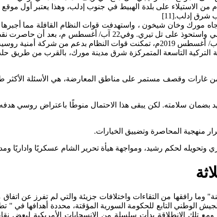
س 2019 م، تمكنت قوات النظام من الاستيلاء على بلدة الهبيط في جنوب إدلب، وهذا 
شرق إدلب.[11]
اً عسكريًا باتجاه مورك وخان شيخون ، واستهدفت قوات النظام القافلة مما أ
عه من غارات وقصف مستمر على مناطق المعارضة، هي الأسئلة الأكثر ط
هد بضمان سلامته. لكن يبقى هذا الاحتمال منوطًا باعتراض روسي هد
ري وتحويله لحكم رشيد، ومواجهة هيأة تحرير الشام عسكريًا واداريًا و
اثة
القضاء على الممر الإرهابي الذي تَشكَّل على الحدود التركية".[14] ومع تلك الانطلاقة بدأت سلسلة م