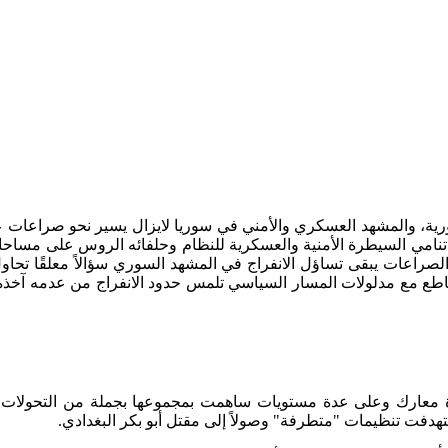
عارضة السورية، والمشهد العسكري والأمني في سوريا لايزال يسير نحو صرا
في تنامي السيطرة الأمنية والعسكرية للنظام وحلفائه الروس على مسا
الصراعات يبقى تساؤل الانفراج في المشهد السوري سؤالاً معلقًا ت
تقاطع مع مدلولات المسار السياسي تلمس حدود الانفراج من عدمه آخذة
ري يشهد عدة معارك وعلى عدة مستويات ساهمت بمجموعها بجملة من التحول
هدفت تنظيمات "متطرفة" وصولاً إلى مقتل أبو بكر البغدادي.