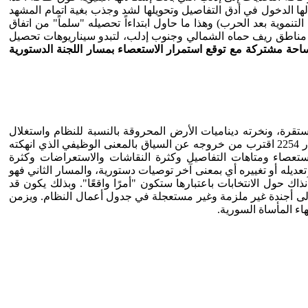
ها الدخول في أدق التفاصيل وتحويلها لشد وجذب بغية اتمام المشهد
التنموية بعد الحرب) وهذا ما حاول ابتداءاً تحصيله "سلماً" من اتفاق
ثل في مناطق ريف حماه الشمالي وجنوب إدلب، لتبدو سيناريوهات تحصيل
ساحة مشتركة مع توقع استمرار الاستعصاء بمسار اللجنة الدستورية
مستقرة، ونخرته ديناميات الأرض المحروقة بالنسبة للنظام واستغلال
الظروف المحلية بالنسبة للتنظيمات المتطرفة، وطوعته وأعادت هندسته موسكو بما ينسجم وأطروحات التسيد والحل الصفري؛ فإن القرار 2254 اقترب من خروجه عن السياق بالمعنى الوظيفي الذي انهكته
لاستعصاء ومتاهات التفاصيل وكثرة النقاشات والاستعراضات وكثرة
يله أو تغييره أي بمعنى آخر توصيات دستورية، والمسار الثاني فهو
 ليلتقي المساران في عام 2021م، ليصبح الحديث أكثر "واقعية" آنذاك حول الانتخابات باعتبارها ستكون "أمرًا واقعًا". وبذلك يكون قد
لمشهد السوري إلى أجندة غير ملزمة وغير مستعجلة في جدول أعمال النظام. ويزمن
ء المأساة السورية.