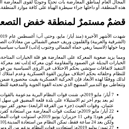
المجال العام لمناطق المعارضة بات تحديًا وجوديًا لقوى المعارضة 
هذه المنطقة، أو داخلها جراء سيطرة الهيأة على كافة موارد المنطقة.
قضمٌ مستمرٌ لمنطقة خفض التصعيد
(الشرقية والغربية) والقلمون وريف حمص الشمالي من معادلات الصراع
وما حولها (لاسيما ريفي حماه الشمالي وجنوب إدلب) لأسباب سياسية 
ومما يزيد صعوبة المعركة على المعارضة هو قلة الخيارات المتاحة، ف
الخيارات البديلة عن الصمود والمقاومة كون معركة إدلب تعد معركة حاس
التنفيذ لاتفاقات سوتشي بحكم الاختلاف في الرؤى السياسية بين فواع
للنظام وحلفائه بحكم اختلاف موازين القوة العسكرية وعدم امتلاك
لذلك ووفقًا لهذه الأبعاد فإن الحركية العسكرية بقيت محصورة ضمن 
وتتعاطى مع التدمير الممنهج الذي تحدثه القوة الجوية والمدفعية للنظ
7 أيار/ مايو 2019م، شنت قوات النظام البرية مدع
عثمان، وقوات الغيث (جزء من الفرقة الرابعة) -محور كفر نبودة قلعة الغضاب (LDF) -
وكفر هود)؛ وفي 11 حزيران/
ولكن بعد 24 ساعة فقط، تمكن النظام من استعادة المدينة.[10]