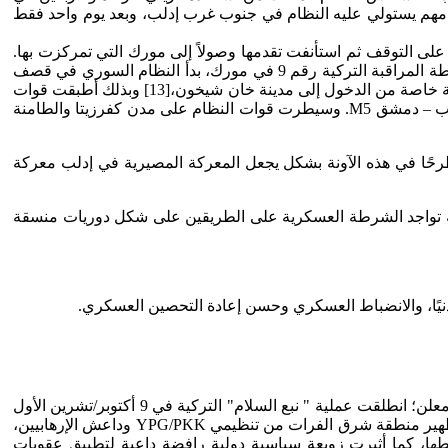
يعتبر أول موقع مهم يستولي عليه النظام في جنوب غرب إدلب، وبعد يوم واحد فقط
جبرها على التوقف ثم استأنفت تقدمها وصولاً إلى مورك التي تمركزت بها.
[12] وفي 21آب/ أغسطس 2019م: استأنف النظام تقدمه الأرضي واستحوذ على تل تيري. وفي22 آب/ أغسطس م، بعد أن حاصرت نقطة المراقبة التركية رقم 9 في مورك، بدأ النظام السوري في قصف
محيط نقطة المراقبة التركية رقم 8 في جنوب حلب. وفي 22 آب/ أغسطس 2019م، تمكنت قوات النظام بدعم من شركة أمنية روسية خاصة من الدخول إلى مدينة خان شيخون،[13] وبذلك أطبقت قوات
النظام السوري والميليشيات المقاتلة معه حصار نقطة المراقبة التركية التاسعة المتمركزة شرق مدينة مورك، بالقرب من طريق حلب – دمشق M5. وسيطرت قوات النظام على مدن كفرزيتا والطامنة
رحًا في هذه الآونة بشكل يجعل المعركة المصيرية في إدلب معركة
فه تواجد الشرطة العسكرية على الطريقين على شكل دوريات منسقة
مدنيًا، والانضباط العسكري وحسن إعادة التحصين العسكري.
بعد سلسلة من المفاوضات الأمريكية والتركية لتطبيق "المنطقة الآمنة" وما رافقها من التقاءات واختلافات جزيئة والتي لم تفرز عن اتفاق معلن؛ انطلقت عملية " نبع السلام" التركية في 9 أكتوبر/تشرين الأول
2019م، في شرق الفرات على الحدود التركية-السورية بالتعاون مع الجيش الوطني التابع للحكومة السورية المؤقتة، محددة أهدافها في " تطهير منطقة شرق الفرات من تنظيمي YPG/PKK وداعش الإرهابيين،
ن الانسحابات الأمريكية لبعض نقاطها، كما أثيرت زوبعة سياسية دولية رافضة داعية لتطبيق عقوبات