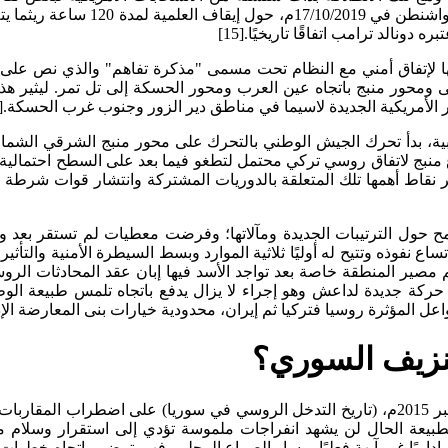
اقتصادية على الاقتصاد التركي ليست
توصلها لإتفاق أمني مع النظام تحت مسمى "مذكرة تفاهم" والذي نص 
ومحور منبج باتجاه عين العرب ومحور الحسكة إلى تل تمر. ليثير هذا
ار الأمريكية الجديدة لاسيما في مناطق دير الزور وجنوب غرب الحسكة.[16]
جنوبية، بدأ تحرك الجيش الوطني بالتحرك على محور منبج الشرقي الشما
لى عشر نقاط أهمها تلك المتعلقة بالدوريات المشتركة وانتشار قوات 
مح حول الترتيبات الجديدة ومآلاتها؛ وفرضت معطيات لم تستقر بعد وت
 نفوذه وتتيح له أوليًا ثلاثية الموارد وبسط السيطرة الأمنية والتأ
كة جديدة لداعش وهو إجراء لا يزال يدفع باتجاه تلمس طبيعة الوظيف
اعل المؤثرة روسيا فتركيا ثم إيران، محدودية خيارات بنى المعارضة الإد
نزيف السوري؟
كشفت مجريات الأحداث في المشهد السوري منذ نهاية أيلول / سبتمبر 2015م، (تاريخ التدخل الروسي 
طبيعة الحال لن يشهد انفراجات ملموسة تؤدي إلى استقرار وسلام 
اريًا غير آبهة فعليًا بمسار الصراع المحلي، فهي تمضي باتجاه خطوات 