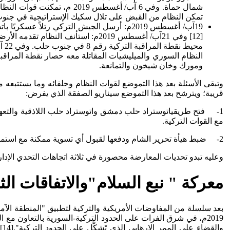
شمال حماة. وفي 6 آب/ أغسط
تمكن النظام من القبض على تلال سكيك الإستراتيجية في جنوب 
19آب/ أغسطس 2019م: أرسل الجيش التركي رتل
ومورك وخان شيخون والتمانعة.
وتبقى الأسئلة بعد هذا التموضع لقوات النظام وحلفائه وما يستتب
قريبة؛ ويترشح بعد هذا التموضع سيناريو الصفقة الذي يفرض:
1- فتح طريقياتوستراد حلب دمشق واتوستراد حلب اللاذقية والتع
مع القوات التركية.
2- ضبط هيأة تحرير الشام ودفعها لقبول أي تسوية ممكنة مع استمرار منهجية المحاصرة وتضييق الخيارات.
وعليه تبدو تحديات المعارضة محصورة في ثلاثة اتجاهات التحدي الإدا
معركة " نبع السلام"والاتفاقات الثل
و