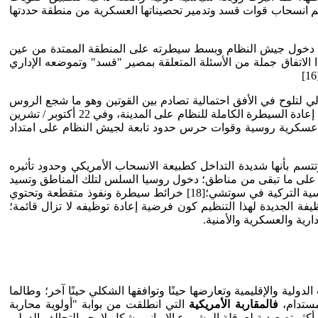
قر الأمر في نهايته باتفاق انقرة وواشنطن في 17/10/2019م، حول إيقاف العلمية لمدة 120 ساعة ريثما يتم انسحاب قوات قسد وتدمير تحصيناتها العسكرية من منطقة حددتها
على دخول جيش النظام وبسط سيطرته على المنطقة الممتدة من عين
 الاتفاق جملة من الأسئلة المتعلقة بمصير "قسد" وتموضعه الإداري
لي لتلوح في الأفق احتمالية تصادم بين القوتين وهو ما شجع الروس
للتدخل وضبط المشهد ومنع الانزلاق للتصادم الأمر الذي أجل موضوع منبج لاتفاق روسي تركي محتمل لتطغو فيما بعد على السطح احتمالية إعادة السيطرة الكاملة للنظام على المدينة، وفي 22 أكتوبر / تشرين
شرطة عسكرية روسية وقوات حرس حدود تابعة لجيش النظام على امتداد
تسم بأنها شديدة التداخل كطبيعة الانسحاب الأمريكي وحدود تأثيره
ثير على ما تبقى من مناطق؛ دخول روسيا السلس لتلك المناطق وتسيد
مسار سوتشي، استثناء إدلب من أية تفاهمات وما يعنيه ذلك في فهم مصير المنطقة خاصة بعد تواجد الأسد فيها إبان عقد المحادثات الروسية التركية في سوتشي؛[18] خرائط سيطرة ونفوذ متقطعة وتحتوي
ة الجديدة لهذا التنظيم كون فرضية إعادة توظيفه لا تزال قائمة؛
ارية والعسكرية والأمنية.
في سوريا) على اضطراب المقاربات الدولية والإقليمية وتعارضها حينًا وتوافقها الشكلي حينًا آخر؛ وطالما
مستدام،
فالمقاربة الأمريكية
التي انطلقت من بوابة "أولوية محاربة
أكثر تصعيدية لعرقلة المشروع الإيراني بشكل لا يجر التحالف الدولي