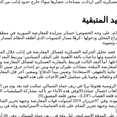
العسكرية التي ازدادت مساحات حصارها سواءً خارج حدود إدلب من الن
 المتبقية
شهدت الأشهر الأخيرة (منذ أيار/ مايو، وحتى آب/ أغسطس عام 2019م، على وجه الخصوص) خسائر متزاي
 المحلي ودخولها –كرهًا-مسار التسويات الذي أطلقه النظام كمسار وح
وتنموية.
عند تحليل الحركية العسكرية لفصائل المعارضة في إدلب خلال المعارك ا
مة ولها تداعيات بالغة الأهمية على الملف السياسي؛ ويرتبط البعد الثا
لها. أما البعد الثالث فيرتبط بالمقاربة العسكرية لفصائل المعارضة و
 المعارضة لأسلحة مضادات طيران نوعية،ومن ثم إحداث خرق ضمن القوا
ثنائية (التقهقر، الاستعادة)؛ وضمن مبدأ الدفاع؛ وبمعنى آخر فإن ا
ام وحلفائه. وفيما يلي تسلسل لأهم الأحداث على هذه الجبهة:
ومة بالقوات الروسية هجومًا بريًا في ريف حماه الشمالي. تمكنت فيه بعد يو
ثم بعد يوم آخر تم الاستيلاء على بلدة قلعة المضيق في سهل الغاب (شمال حماه).[8]
 محور قلعة المضيق.[9]
22 أيار/ مايو 2019م: تمكنت قوات المعارضة من استعادة كفرنبودة. وفي 07حز
 يونيو 2019م، استولت قوات المعارضة وجبهة تحرير الشام على بلدة الحماميات الاست