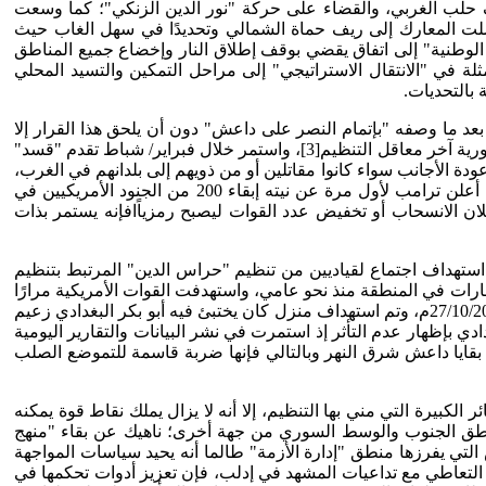
ون الأول 2018م؛ تمكنت من السيطرة على ريف حلب الغربي، والقضاء على حركة "نور الدين الزنكي"؛ كما وسعت
خرى في إدلب تسيطر عليها الهيأة الوطنية للتحرير وذلك في معرة النعمان ومحيطها بشكل رئيسي،[1] كما وصلت المعارك إلى ريف حماة الشمالي وتحديدًا في سهل الغاب حيث
الوطنية" إلى اتفاق يقضي بوقف إطلاق النار وإخضاع جميع المناطق
 خطوة استباقية في استراتيجية الهيأة المتمثلة في "الانتقال الاستراتيجي" إلى مراحل التمكين والتسيد المحلي
 بالتحديات.
رى في 20/12/2018م، قرار انسحابه من سوريا بعد ما وصفه "بإتمام النصر على داعش" دون أن يلحق هذا القرار إلا
بتغيير التموضع؛ سيطرت قوات سوريا الديمقراطية (قسد) على عشرات المواقع التابعة لتنظيم داعش في محيط بلدة الباغوز في البادية السورية آخر معاقل التنظيم[3]، واستمر خلال فبراير/ شباط تقدم "قسد"
ة الأجانب سواء كانوا مقاتلين أو من ذويهم إلى بلدانهم في الغرب،
وهو ما ترفضه هذه الدول، حيث ضغطت الولايات المتحدة على هذه الدول لاستعادة مواطنيها ومحاكمتهم على أراضيها.[4] وفي هذه الأثناء أعلن ترامب لأول مرة عن نيته إبقاء 200 من الجنود الأمريكيين في
 فرغم إعلان الانسحاب أو تخفيض عدد القوات ليصبح رمزياًافإنه يستمر بذات
بة "الإرهاب" نفذت الولايات المتحدة الأمريكية غاراتين بالغتي الأهمية؛ الأولى كانت في 1/7/2019م، حيث تم استهداف اجتماع لقياديين من تنظيم "حراس الدين" المرتبط بتنظيم
أي من حلفائها غارات في المنطقة منذ نحو عامي، واستهدفت القوات الأمريكية مرارًا
قياديين جهاديين في منطقة إدلب في شمال غرب البلاد إلا أن وتيرة ذلك تراجعت بشكل كبير منذ عام 2017؛ أما الغارة الثانية فكانت في 27/10/2019م، وتم استهداف منزل كان يختبئ فيه أبو بكر البغدادي زعيم
عة لـ"داعش" بعد مقتل البغدادي بإظهار عدم التأثر إذ استمرت في نشر البيانات والتقارير اليومية
بقايا داعش شرق النهر وبالتالي فإنها ضربة قاسمة للتموضع الصلب
كبيرة التي مني بها التنظيم، إلا أنه لا يزال يملك نقاط قوة يمكنه
مناطق الجنوب والوسط السوري من جهة أخرى؛ ناهيك عن بقاء "منهج
لتي يفرزها منطق "إدارة الأزمة" طالما أنه يحيد سياسات المواجهة
التعاطي مع تداعيات المشهد في إدلب، فإن تعزيز أدوات تحكمها في