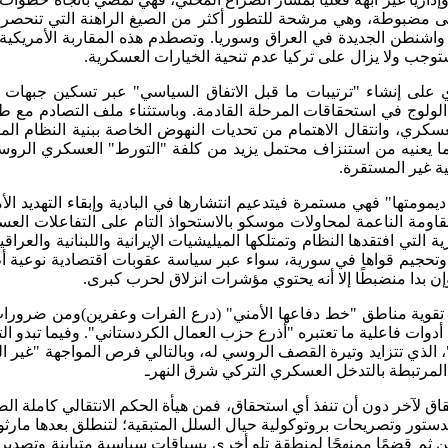
قى مضبوطة، وهي مرشحة للتطور أكثر من الصيغ الراهنة التي تنحصر ف
 واشنطن الجديدة في العراق وسوريا. وتصطدم هذه المقاربة الأمريكية 
وجب ولا يزال على تركيا عدم تنحية الخيارات العسكرية.
ى إنشاء "ترتيبات ما قبل الاتفاق السياسي" عبر تسكين جبهات الص
 الولوج في استحقاقات المرحلة القادمة. وباستثناء ملف التصادم مع 
عسكري، وانتقال الاهتمام من تحديات النهوض الخاصة ببنية النظام ال
ا يعنيه من استنزاف محتمل يزيد من كلفة "التورط" العسكري الروسي
ة غير المستقرة.
ومتها" فهي مستمرة فيتدعيم انتشارها في البادية وإبقاء التهديد الأ
مقاومة الناعمة لمحاولات موسكو بالاستحواذ التام على التفاعلات ا
ي افتقدها النظام وتمتلكها الميليشيات الإيرانية واللبنانية والعراقي
حجيم قواها في سورية، سواء عبر سياسة عقوبات اقتصادية نوعية أم
ن بدا منضبطًا إلا أنه يحتوي مؤشرات انزلاق لحرب كبرى.
وية مناطق "خط دفاعها الأمني" (درع الفرات وعفرين)ومن ضرورات الا
ت فاعلية ما تعتبره "أذرع حزب العمال الكردستاني". وفيما تبدو التصا
الذي تتزايد وتيرة القصف الروسي له، وبالتالي فرص المواجهة "غير ال
 المرتبطة بالتدخل العسكري التركي شرق النهرـ
 لآخر دون أن تنفذ أي استحقاق، فمن هيأة الحكم الانتقالي كاملة ال
بدستور وتصريحات بروتوكولية حيال السلل المتبقية؛ لتنطلق بعدها مار
من ثم قضمًا ممنهجًا لمنطقة تلو أخرى بسياقات سياسية متباينة وتصدير ك