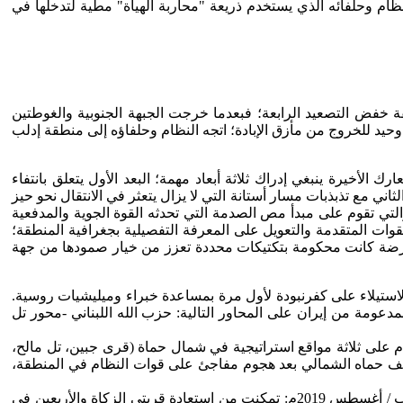
ظام وحلفائه الذي يستخدم ذريعة "محاربة الهيأة" مطية لتدخلها في
دة للمعارضة السورية في منطقة خفض التصعيد الرابعة؛ فبعدما خرجت الجبهة الجنوبية والغوطتين
يد للخروج من مأزق الإبادة؛ اتجه النظام وحلفاؤه إلى منطقة إدلب
لأخيرة ينبغي إدراك ثلاثة أبعاد مهمة؛ البعد الأول يتعلق بانتفاء
ني مع تذبذبات مسار أستانة التي لا يزال يتعثر في الانتقال نحو حيز
التي تقوم على مبدأ مص الصدمة التي تحدثه القوة الجوية والمدفعية
ت المتقدمة والتعويل على المعرفة التفصيلية بجغرافية المنطقة؛
لمعارضة كانت محكومة بتكتيكات محددة تعزز من خيار صمودها من جهة
م من الاستيلاء على كفرنبودة لأول مرة بمساعدة خبراء وميليشيات روسية.
وفي هذه الأثناء تم تأكيد مشاركة الميليشيات المدعومة من إيران على المحاور التالية: حزب الله اللبناني -محور تل
يران 2019 استولت قوات المعارضة وجبهة تحرير الشام على ثلاثة مواقع استراتيجية في شمال حماة (قرى جبين، تل مالح،
راتيجية وتلة في ريف حماه الشمالي بعد هجوم مفاجئ على قوات النظام في المنطقة،
27 تموز/ يوليو 2019م: استعادت قوات النظام بدعم من الروس على الموقع الاستراتيجي لتل ملح في ريف حماه الشمالي. وفي 06 آب / أغسطس 2019م: تمكنت من استعادة قريتي الزكاة والأربعين في