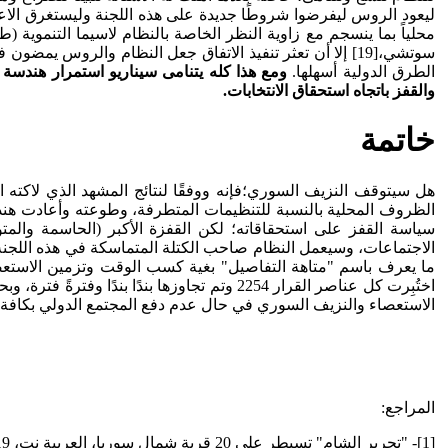
ليعود الروس ليفرضوا شروطًا جديدة على هذه اللجنة وليستغرق الاعل
محلياً بما ينسجم مع زاوية النظر الخاصة بالنظام لاسيما التنموية (طر
سوتشي،[19] إلا أن تعثر تنفيذ الاتفاق جعل النظام والرو
الطرق الدولية أسهلها.
ومع هذا كله يتنامى سيناريو استمرار هندسة 
والقفز باتجاه استحقاق الانتخابات.
خاتمة
هل سيتوقف النزيف السوري؛فإنه ووفقًا لنتائج المشهد الذي لاكته ال
سياسة القفز على استحقاقاته؛ لكن القفزة الأكبر (الحاسمة والمت
الاجتماعات، وسيعمل النظام صاحب الكتلة المتماسكة في هذه اللجنة 
اختُبِرت كل عناصر القرار 2254 وتم تجاوزها
الاستعصاء والنزيف السوري في حال عدم دفع المجتمع الدولي بكافة ا
المراجع:
[1]- "تحرير الشام" تسيطر على 20 قرية شمال سوريا، العربية نت، 5/1/2019، الرابط: