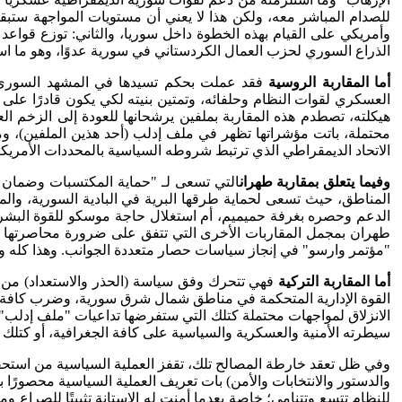
للصدام المباشر معه، ولكن هذا لا يعني أن مستويات المواجهة ستب
وأمريكي على القيام بهذه الخطوة داخل سوريا، والثاني: توزع قواعد
الذراع السوري لحزب العمال الكردستاني في سورية عدوًا، وهو ما است
أما المقاربة الروسية
فقد عملت بحكم تسيدها في المشهد السوري عل
العسكري لقوات النظام وحلفائه، وتمتين بنيته لكي يكون قادرًا على
هيكلته، تصطدم هذه المقاربة بملفين يرشحانها للعودة إلى الزخم ال
محتملة، باتت مؤشراتها تظهر في ملف إدلب (أحد هذين الملفين)، وم
الاتحاد الديمقراطي الذي ترتبط شروطه السياسية بالمحددات الأمريكي
وفيما يتعلق بمقارب
ة طهران
التي تسعى لـ "حماية المكتسبات وضمان ديم
المناطق، حيث تسعى لحماية طرقها البرية في البادية السورية، وال
الدعم وحصره بغرفة حميميم، أم استغلال حاجة موسكو للقوة البشرية الت
طهران بمجمل المقاربات الأخرى التي تتفق على ضرورة محاصرتها وت
"مؤتمر وارسو" في إنجاز سياسات حصار متعددة الجوانب. وهذا كله وإ
أما المقاربة التركية
فهي تتحرك وفق سياسة (الحذر والاستعداد) من تق
القوة الإدارية المتحكمة في مناطق شمال شرق سورية، وضرب كافة أدوا
الانزلاق لمواجهات محتملة كتلك التي ستفرضها تداعيات "ملف إدلب"، 
سيطرته الأمنية والعسكرية والسياسية على كافة الجغرافية، أو كتلك
وفي ظل تعقد خارطة المصالح تلك، تقفز العملية السياسية من استحقاق
والدستور والانتخابات والأمن) بات تعريف العملية السياسية محصورًا 
للنظام تتسع وتتنامى؛ خاصة بعدما أمنت له الاستانة تثبيتًا للصراع و