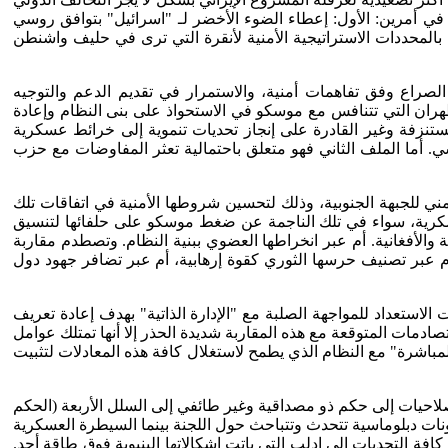
ي أمرين: الأول: إعطاء الضوء الأخضر لـ "اسرائيل" بتوافق روسي
بالمحددات الاستراتيجية الأمنية لأنقرة التي ترى في حليف واشنطن
راع وفق تفاهمات أمنية، والاستمرار في تقديم الدعم والتوجيه
طهران التي تتنافس مع موسكو في الاستحواذ على بنى النظام وإعادة
مستنزفة وغير القادرة على إنجاز تحديات تنموية إلى خرائط عسكرية
. أما الملف الثاني فهو متعلق باحتمالية تعثر المفاوضات مع حزب
مني للجبهة الجنوبية، وذلك لتحسين شروطها الأمنية في اتفاقات تلك
لعسكرية، سواء في تلك الناجمة عن ضغط موسكو على حلفائها لتنسيق
ة والأفغانية. أم عبر انخراطها العضوي ببنية النظام. وتصطدم مقاربة
 عبر تصنيف حرسها الثوري كقوة إرهابية، أم عبر تضافر جهود دول
ستعداد للمواجهة الصلبة مع "الإدارة الذاتية" بهدف إعادة تعريف
دمات المتوقعة مع هذه المقاربة شديدة الحذر إلا أنها تمتلك عوامل
مباشرة" مع النظام الذي يطمح لاستغلال كافة هذه المعادلات لتثبيت
صلاحيات إلى حكم ذو مصداقية وغير طائفي إلى السلل الأربعة (الحكم
ثونات دبلوماسية تتحدث وتتباحث حول اللجنة بينما السيطرة العسكرية
افة التحديات إلى إدلب التي باتت إشكالاتها البنيوية فوق طاقة أحد.