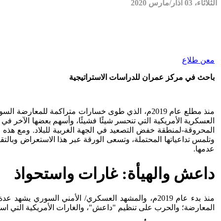
الثلاثاء، 03 آذار/مارس 2020
معن طلاع
باحث في مركز عمران للدراسات الاستراتيجية
منذ مطلع عام 2019م، الذي طوى خسارات متراكمة للم
العسكرية الأمريكية التي تنحسر شيئًا فشيئًا، وأسهم بعضها الآخر 
المحروقة-لمنطقة خفض التصعيد في الجهة الغربية للبلاد. ومع هذه 
وتلمس تداعياتها المحتملة، وتسعى الورقة عبر هذا الاستعراض وبال
عدمها.
داعش والهيأة: غارات واستحواذ
منذ بدء عام 2019م، والمشهد العسكري/ الأمني السو
المعارضة؛ والحرب على تنظيم "داعش"، والغارات الأمريكية التي است