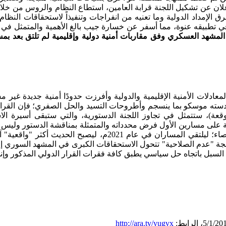
ان عن تشكيل اللجنة قرابة العامين، استطاع النظام والروس من خلال
ق الإمداد الدولية وما تعنيه من انفراجات وتنفيذاً لاستحقاقات النظام 
س يمضون في تطبيقه عنوة، مما أسفر عن خسارة جيب بالغ الأهمية والمتم
المشهد العسكري وفق مقاربات أمنية دولية وإقليمية لم تلتق بعد بم
معادلات الأمنية الإقليمية والدولية وأفرزت حدودًا أمنية جديدة غير 
وقعة)، ستتمثل في تجاوز اللجنة الدستورية، والتي ستبقى أسيرة ا
على مسارين الأول فرض محدداته والمتمثلة بمناقشة الدستور وليس تعد
ما يعرف باسم "متاهة التفاصيل" بغية كسب الوقت وتزمين الاستعصاء؛
 بندًا بندًا وفترةً فترة، وبحجة "عدم الصلاحية" تتحول الاستحقاقات الكبرى في ا
لسبل باتجاه حل سياسي يطبق كافة فقرات القرار الدولي المذكور وإنها
http://ara.tv/yugvx