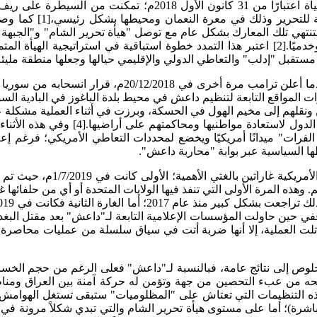
فبعد المعارك التي شنتها الهيأة اعتبارًا من 31 كان
معركتها لتشمل مناطق أ
تنتهي تلك المعارك بشكل عام مع توصل "هيأة تحرير الشام" و"الجبهة 
إلى سلطة حكومة الإنقاذ (الذراع الإداري لهيأة تحرير الشام) إداريًا وخدميًا.[2] اعتبر هذا التمدد
ة مستقبل "إدلب" والتعاطي الدولي والإقليمي حيالها وجعلها منطقة مليئة
في 9شباط/ فبراير، وبعدما أعلن ترامب مرة أخ
ونقلهم إلى مخيم الهول في الحسكة، وبرزت في أثناء العملية مشكلة عود
يزال "ميدان شرق الفرات" ميدانًا أمريكيًا ويخضع لمحددات التعاطي الأمريكي؛
ا السياسية عبر بوابة "محاربة داعش".
وفي ذات الإطار المتعلق بمحار
 ما أسفر عن مقتل عدد منهم. وهذه المرة الأولى التي تنفذ فيها الولايات المتحدة أو 
م"داعش "بقرية باريشا الواقعة في محافظة إدلب السورية،[7] ففي حين حاولت المؤسسات الإعلامية التاب
تلت العملية، إلا أنها ضربة أتت في سياق سلسلة من عمليات محاصرة 
وص إلى نتائج عامة، فبالنسبة لـ"داعش" فعلى الرغم من حجم الخسائر ال
 تريحه من عبء التحصين من جهة وتؤمن له حركة آمنة بين العراق و
 هذه التنظيمات التي تعتاش على "المظلوميات" ستبقى تستغل الهوامش ا
رة)؛ أما على مستوى هيأة تحرير الشام والتي تبدي شكلاً مرونة في 