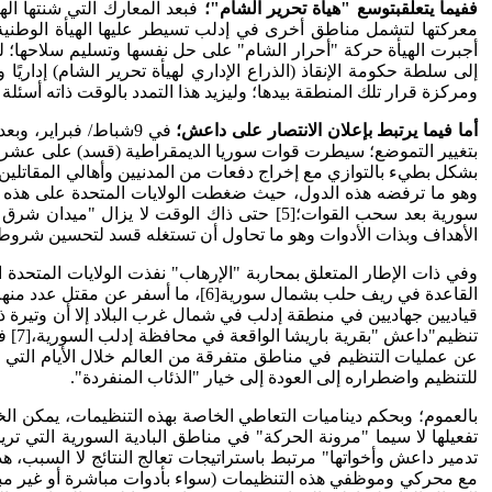
ففيما يتعلق
بتوسع "هيأة تحرير الشام"؛
أجبرت الهيأة حركة "أحرار الشام" على حل نفسها وتسليم سلاحها؛ ل
ومركزة قرار تلك المنطقة بيدها؛ وليزيد هذا التمدد بالوقت ذاته أسئل
أما فيما يرتبط بإعلان الانتصار على داعش؛
بشكل بطيء بالتوازي مع إخراج دفعات من المدنيين وأهالي المقاتلين 
سورية بعد سحب القوات؛[5] حتى ذاك الوقت لا 
الأهداف وبذات الأدوات وهو ما تحاول أن تستغله قسد لتحسين شروطه
القاعدة في ريف حلب بشمال سورية[6]،
تنظي
عن عمليات التنظيم في مناطق متفرقة من العالم خلال الأيام التي 
للتنظيم واضطراره إلى العودة إلى خيار "الذئاب المنفردة".
بالعموم؛ وبحكم ديناميات التعاطي الخاصة بهذه التنظيمات، يمكن الخل
تفعيلها لا سيما "مرونة الحركة" في مناطق البادية السورية التي
تدمير داعش وأخواتها" مرتبط باستراتيجات تعالج النتائج لا السبب،
مع محركي وموظفي هذه التنظيمات (سواء بأدوات مباشرة أو غير مباش