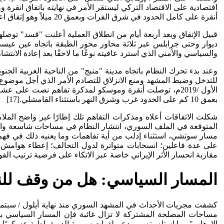
أنقرة على كامل الحدود في شرق الفرات وبعمق 20 ميلاً وهو إتفاق اعتبره دونالد ترامب اتفاقًا تاريخيًا.[15]
قبيل الإتفاق وبعد أربعة أيام من انطلاق العملية أعلنت "قسد" 
ديوار وحتى جرابلس عبر ثلاثة محاور محور الطبقة باتجاه عين عيسى 
والسياسي والأمني الذي استرد عافيته نوعًا ما لاحقًا بعد إعادة الانتش
وعند بدء تحرك النظام باتجاه مدينة "منبج" من الناحية الغربية ال
الأول /2019م، توصلت أنقرة وموسكو لمذكرة تفاهم نصت ع
بعمق 10 كم على الحدود غرب وشرق النهر باستثناء القامشلي.[17]
شكلت الاتفاقات أعلاه ومذكرات التفاهم تلك إطارًا غير واضح الملا
المتوقعة في الملف السوري، انتشار النظام في مساحات شاسعة واتساع
على عدة فاعلين؛ انسحابات متواترة لدول التحالف؛ إعطاء هوامش حر
مقاربة انحسار الأثر الإيراني خاصة عبر الاتكاء على فرضية ترتيب الفو
المسار السياسي: هل من وقف لل
مساحات المصلحة المشتركة لا تزال غائبة فإن المسار السياسي ب
الإرهاب" وما استلزمته من دعم لقوات سورية الديمقراطية عسكريًا وإد