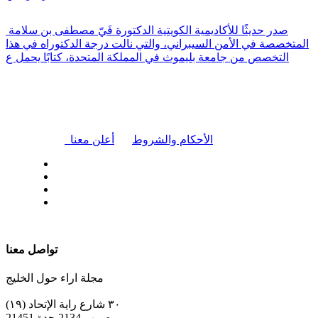
صدر حديثًا للأكاديمية الكويتية الدكتورة فَيّ مصطفى بن سلامة
المتخصصة في الأمن السيبراني، والتي نالت درجة الدكتوراه في هذا
التخصص من جامعة بليموث في المملكة المتحدة، كتابًا يحمل ع
|
الأحكام والشروط
أعلن معنا
| تابعنا على
تواصل معنا
مجلة اراء حول الخليج
٣٠ شارع راية الإتحاد (١٩)
ص.ب 2134 جدة 21451