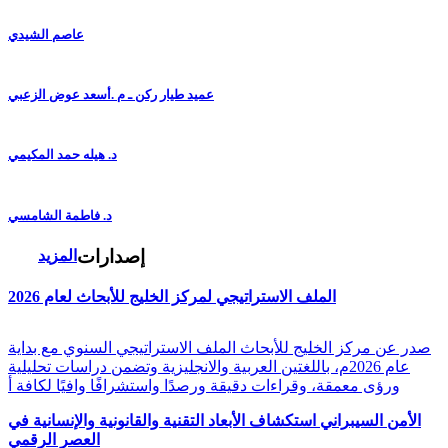
عاصم الشيدي
عميد طيار ركن ـ م .أسعد عوض الزعبي
د. هيله حمد المكيمي
د. فاطمة الشامسي
إصدارات
المزيد
الملف الاستراتيجي لمركز الخليج للأبحاث لعام 2026
صدر عن مركز الخليج للأبحاث الملف الاستراتيجي السنوي مع بداية
عام 2026م، باللغتين العربية والانجليزية وتضمن دراسات تحليلية
ورؤى معمقة، وقراءات دقيقة ورصدًا واستشرافًا وافيًا لكافة أ
الأمن السيبراني استكشاف الأبعاد التقنية والقانونية والإنسانية في
العصر الرقمي