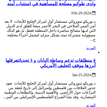
ولدى طوكيو مصلحة للمساهمة في استتباب أمنه
2024-Feb-29
د.نوريكو سوزوكي مستشار أول لمركز الخليج للأبحاث لا يعد
أمن الممر الملاحي في البحر الأحمر مبعثاً للقلق لدى الدول
التي لديها مصالح مباشرة داخل المنطقة فقط، بل هو كذلك
مسؤولية مشتركة تمتد بشكل متزايد لتشمل أجزاءً مختلفة
ح...
المزيد
4 منطلقات تدعم وساطة اليابان و 3 تحدياتتعرقلها
أبرزها موقف الحليف الأمريكي
2024-Jan-25
د.نوريكو سوزوكي مستشار أول لمركز الخليج للأبحاث تعود
جذور العلاقات بين فلسطين وإسرائيل إلى تاريخ مُعقد من
النزاعات حول الأراضي، والأهمية الدينية، والتطلعات الوطنية
المتضاربة. وقد نشأ الصراع الفلسطيني-الإسرائيلي من المز...
المزيد