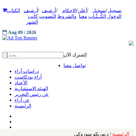
/
/
/
/
/
تسجيل
تسجيل
أعلن
الاحكام
أرشيف
أرشيف
الكتاب
الدخول
الكُــتَّـاب
معنا
والشروط
التصويت
كاتب
الشهر
Aug 09 / 2026
إشترك الآن!
تواصل معنا
دراسات آراء
آراء بودكاست
الأعداد
الهيئة الاستشارية
عن رئيس التحرير
عن آراء
الرئيسية
الرئيسية
/ د.نوريكو سوزوكي