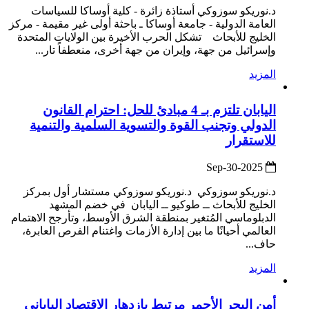
د.نوريكو سوزوكي أستاذة زائرة - كلية أوساكا للسياسات
العامة الدولية - جامعة أوساكا ـ باحثة أولى غير مقيمة - مركز
الخليج للأبحاث تشكل الحرب الأخيرة بين الولايات المتحدة
وإسرائيل من جهة، وإيران من جهة أخرى، منعطفاً تار...
المزيد
اليابان تلتزم بـ 4 مبادئ للحل: احترام القانون
الدولي وتجنب القوة والتسوية السلمية والتنمية
للاستقرار
2025-Sep-30
د.نوريكو سوزوكي د.نوريكو سوزوكي مستشار أول بمركز
الخليج للأبحاث ــ طوكيو ــ اليابان في خضم المشهد
الدبلوماسي المُتغير بمنطقة الشرق الأوسط، وتأرجح الاهتمام
العالمي أحيانًا ما بين إدارة الأزمات واغتنام الفرص العابرة،
حاف...
المزيد
أمن البحر الأحمر مرتبط بازدهار الاقتصاد الياباني