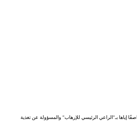
 دونالد ترامب في 8 مايو 2018م، من الاتفاق النووي مع إيران واصفًا إياها بـ"الراعي الرئيسي للإرهاب" والمسؤولة عن تغذية