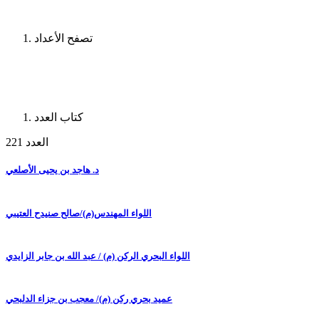
تصفح الأعداد
كتاب العدد
العدد 221
د. هاجد بن يحيى الأصلعي
اللواء المهندس(م)/صالح صنيدح العتيبي
اللواء البحري الركن (م) / عبد الله بن جابر الزايدي
عميد بحري ركن (م)/ معجب بن جزاء الدلبحي