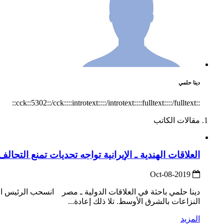
دينا حلمي
::cck::5302::/cck::::introtext::::/introtext::::fulltext::::/fulltext::
مقالات الكاتب
العلاقات الهندية ـ الإيرانية تواجه تحديات تمنع التحالف
2019-Oct-08
النزاعات بالشرق الأوسط. تلا ذلك إعادة...
المزيد