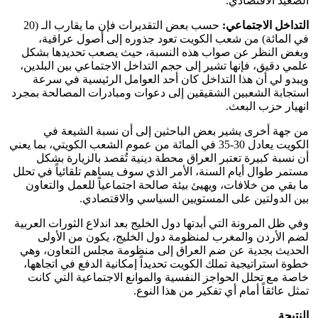
الصعيد الاقتصادي.
التداخل الاجتماعي:
حسب بعض التقديرات فإن ما يقارب الـ (20
في المائة) من شعب الكويت تعود جذوره إلى أصول عراقية،
وبغض النظر عن صواب هذه النسبة، حيث يصعب تحديدها بشكل
علمي دقيق، فإنها تشير إلى حجم التداخل الاجتماعي بين البلدين،
ويبدو لي أن هذا التداخل كان أحد العوامل الرئيسية في سرعة
استجابة الشعبين الشقيقين إلى دعوات ومبادرات المصالحة بمجرد
انهيار حزب البعث.
من جهة أخرى يشير بعض الباحثين إلى أن نسبة الشيعة في
الكويت يعادل 30-35 في المائة من عموم الشعب الكويتي، بما يعني
أن نسبة كبيرة تعتبر العراق محطة دينية تُقصد بالزيارة بشكل
مستمر طوال أيام السنة، الأمر الذي سوف يساهم تلقائياً في تحلل
ما بقي من خلافات، ويهيئ بيئة صالحة اجتماعياً للعمل والتعاون
بين الدولتين على المستويين السياسي والاقتصادي.
وفي ظل المرونة التي أبدتها دول الخليج بعد اندلاع الثورات العربية
لضم الأردن والمغرب لمنظومة دول الخليج، يكون من الأولى
الحديث بجدية عن ضم العراق إلى منظومة مجلس التعاون، وهي
خطوة استراتيجية تملك الكويت تحديداً إمكانية الدفع في اتجاهها،
خاصة مع تحلل الحواجز النفسية والموانع الاجتماعية التي كانت
تمثل عائقاً أمام أي تفكير من هذا النوع.
النتيجة