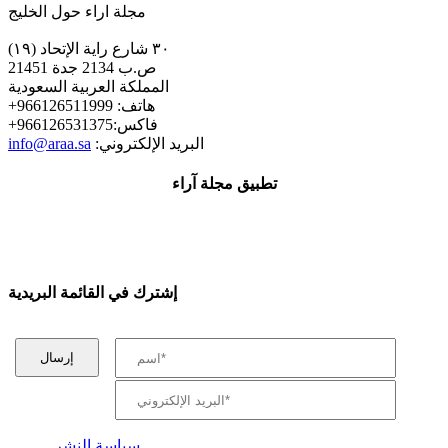
مجلة اراء حول الخليج
٣٠ شارع راية الإتحاد (١٩)
ص.ب 2134 جدة 21451
المملكة العربية السعودية
+هاتف: 966126511999
+فاكس:966126531375
:البريد الإلكتروني
info@araa.sa
تطبيق مجلة آراء
إشترك في القائمة البريدية
سياسة النشر