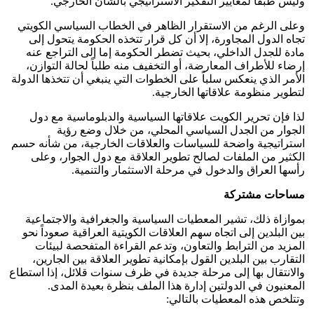
وليس طبقاً لمعايير التفكير الاستراتيجي بالشأن الخارجي.
وعلى الرغم من الاستقرار الظاهر في الخطاب السياسي الكويتي
تجاه الدول المجاورة، إلا أن كل قرار تتخذه الحكومة يتحول إلى
مادة للجدل الداخلي، بحيث تضطر الحكومة إما إلى التراجع عنه
إرضاء للأطراف المعارضة، أو التخفيف منه طلباً لحالة التوازن،
الأمر الذي ينعكس سلباً على الخطوات التي ينبغي أن تتخذها الدولة
لتطوير منظومة علاقاتها الخارجية.
لذا فإن تحرير الكويت علاقاتها السياسية والدبلوماسية مع دول
الجوار من الجدل السياسي المحلي، من خلال وضع رؤية
استراتيجية واضحة للسياسات والعلاقات الخارجية، من شأنه حسم
الكثير من الملفات لصالح تطوير العلاقة مع دول الجوار، وعلى
رأسها العراق والدخول في مرحلة الاستثمار والتنمية.
مساحات مشتركة
بموازاة ذلك، تشير المعطيات السياسية والجغرافية والاجتماعية
بين البلدين إلى اتجاه سهم العلاقات الكويتية العراقية صعوداً نحو
المزيد من الترابط والتعاون، وتدعم القراءة المتفحصة لبيئات
التقارب بين البلدين القول بإمكانية تطوير العلاقة بين الجارين،
والانتقال بها إلى مرحلة جديدة في ظرف سنوات قلائل، إذا استطاع
المعنيون في الدولتين إدارة هذا الملف بنظرة بعيدة المدى.
وتتلخص هذه المعطيات بالتالي: