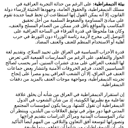
بيئة الديمقراطية:
على الرغم من حداثة التجربة العراقية في
مسلك الديمقراطية، والحقوق العامة، وجهودها الحثيثة لإرساء دولة
القانون، إلا أنه يمكن القول إنها استطاعت أن تخط قيماً جديدة تقوم
على مبادئ المساومة والضغوط السلمية من أجل تحقيق
المكاسب والمواقع بأقل قدر ممكن من الصدام المسلح والعنف،
وكان هذا ملحوظاً في قدرة الفرقاء في الساحة العراقية على
التوصل إلى مخرج لأزمة رئاسة الوزراء دون التورط في حرب
أهلية أو الاستخدام المنظم للعنف والعنف المضاد.
قدرة الأحزاب السياسية في العراق على تحييد السلاح، وتقديم لغة
الحوار والتفاهم، على الرغم من الممارسات القمعية التي تعرض
لها الشعب العراقي على مدى عشرات السنين، أمر يحسب لصالح
السياسيين الجدد، فرغم الخروقات الأمنية وانتشار بعض جماعات
العنف في العراق، إلا أن الشعب العراقي يبدو مصراً على إنجاح
تجربته الديمقراطية، ومواجهة موجات العنف بالمزيد من دفقات
الديمقراطية.
إن استقرار الديمقراطية في العراق من شأنه أن يخلق علاقة
تفاعلية مع نظيرتها الكويتية، إذ من شأن الشعوب في الدول
الديمقراطية أن تقول كلمتها، وربما يكون لمؤسسات المجتمع
المدني فيها دور مؤثر في توثيق العلاقات بين البلدين، وينتظر أن
تبادر المؤسسات المدنية ومراكز الدراسات بتقديم قراءتها
وتصوراتها لتوسعة أفق التعاون والتلاقي. من المهم أيضاً التأكيد
على أن الديمقراطيات من شأنها أن تتفاهم، بينما طبيعة