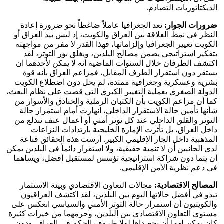
الديكتاتوريات التصادم.
ضرورات الجوار:
تعد الجغرافيا عاملاً ضاغطاً نحو ضرورة إعادة
النظر في نمط العلاقة بين العراق والكويت، إذ ليس بيد العراق أو
الكويت تغيير الجغرافيا وإلزاماتها، فهذا القدر لا مفر من مواجهته
بتفكير استراتيجي يضمن مصالح البلدين، ويغلق بؤر التوتر، لقد
اكتشف الطرفان خلال السنوات الماضية أنه لا يمكن لأحدهما ان
يستقر دون استقرار الطرف المقابل، فمزاعم العراق بأنه قوة
بشرية وعسكرية وجغرافية ممتدة، لم يحل دون اضطلاع الكويت
الدولة الصغرى بعملية التغيير الكبرى التي قضت على نظام البعث،
كما أن مزاعم الكويت بأن الكثبان الرملية والخنادق والأسوار من
شأنها تأمين حالة الاستقرار الداخلي، انهارت أمام استمرار حالة
التوتر والقلق الداخلي عند كل توتر أمني أو أعمال عنف تندلع من
داخل العراق، بل تأثرت الإمارة الخليجية بارتدادات النزاعات
المذهبية داخل الجار الإقليمي الكبير. أرست هذه الحقائق قناعة
لدى الجانبين أن لا تنمية حقيقية، ولا استقرار دائماً في البلدين يمكن
أن يتما دون شراكة استراتيجية تؤسس لمستقبل أفضل، ويساهما
في دعم نظرية الأمن الإقليمي.
المصالح الاقتصادية:
مجالات التعاون الاقتصادي وبيئة الاستثمار
تبدو في أفضل حالاتها اليوم بين البلدين، لقد اكتشف العراقيون
والكويتيون أن استمرار حالة التوتر الأمني والسياسي انعكس على
مستوى التعاون الاقتصادي بين البلدين، وحرمهما من خيرات كثيرة
كان يمكن لهما أن يحصداها لولا ظروف الحكم في العراق، ودون