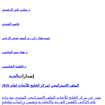
د. سامي ثامر الرشيدي
عاصم الشيدي
عميد طيار ركن ـ م .أسعد عوض الزعبي
د. هيله حمد المكيمي
د. فاطمة الشامسي
إصدارات
المزيد
الملف الاستراتيجي لمركز الخليج للأبحاث لعام 2026
صدر عن مركز الخليج للأبحاث الملف الاستراتيجي السنوي مع بداية
عام 2026م، باللغتين العربية والانجليزية وتضمن دراسات تحليلية