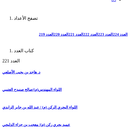
تصفح الأعداد
العدد 224
العدد 223
العدد 222
العدد 221
العدد 220
العدد 219
كتاب العدد
العدد 221
د. هاجد بن يحيى الأصلعي
اللواء المهندس(م)/صالح صنيدح العتيبي
اللواء البحري الركن (م) / عبد الله بن جابر الزايدي
عميد بحري ركن (م)/ معجب بن جزاء الدلبحي