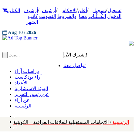
/
/
/
/
/
تسجيل
تسجيل
أعلن
الاحكام
أرشيف
أرشيف
الكتاب
الدخول
الكُــتَّـاب
معنا
والشروط
التصويت
كاتب
الشهر
Aug 10 / 2026
إشترك الآن!
تواصل معنا
دراسات آراء
آراء بودكاست
الأعداد
الهيئة الاستشارية
عن رئيس التحرير
عن آراء
الرئيسية
الرئيسية
/ الاتجاهات المستقبلية للعلاقات العراقية – الكويتية