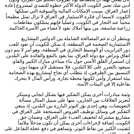
أدنى شك تعتبر الكويت الدولة الأكثر حظوة للتصدي لمشروع إعادة
إعمار العراق، بسبب الإمكانات المالية والسوقية التي تمتلكها
الكويت. لاسيما أن فكرة الاستثمار في العراق لا تزال تمثل مطمحاً
محبباً عند التجار في الكويت، وعملياً فإنهم يمتلكون مقاطعات
زراعية شاسعة، من بينها أملاك تعود لأعضاء من الأسرة الحاكمة.
وينتظر أن تدعم المصالحة الشاملة بين الدولتين المشاريع
الاستثمارية الضخمة في المنطقة، إذ يمكن للكويت أن تعود للعب
دور الترانزيت أو الوسيط التجاري في المنطقة، وهو أمر لا يتم دون
اتفاق وتراض مع دولة العراق، بما يعود بالنفع والفائدة على البلدين.
إن استمرار القلق الأمني حول بناء ميناءي مبارك الكبير والفاو،
سيعود بالضرر على كلا البلدين، فلا مستقبل لأي منهما دون
التنسيق بين الطرفين، إذ يتطلب أي نجاح لمشاريع بهذه الضخامة
بيئة استقرار وأمن لكونها محطة تجارة، ورأس المال لا يتحرك
بفاعلية إلا في البيئات الآمنة.
وثمة مبادرات أخرى يمكن التفكير فيها بشكل ايجابي ومبتكر
لتعزيز العلاقات بين الجارين، منها على سبيل المثال مسألة
التعويضات، وهي إحدى بؤر التوتر البارزة بين البلدين، إذ ينبغي
التفكير في وسائل توظيف القروض المستحقة على العراق في
مشاريع مشتركة لتخفيف العبء على العراق، وضمان حق
الكويت، إضافة لإجراءات أخرى يمكن أن تكون مدخلاً ملائماً
لتفتيت الكثير من نقاط التوتر، وتساهم في دفع عجلة التفاعل على