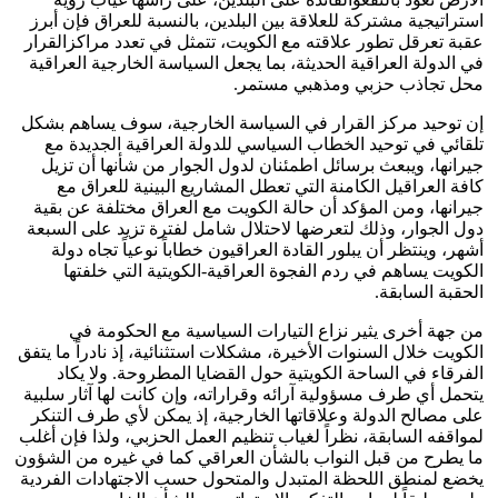
استراتيجية مشتركة للعلاقة بين البلدين، بالنسبة للعراق فإن أبرز
عقبة تعرقل تطور علاقته مع الكويت، تتمثل في تعدد مراكزالقرار
في الدولة العراقية الحديثة، بما يجعل السياسة الخارجية العراقية
محل تجاذب حزبي ومذهبي مستمر.
إن توحيد مركز القرار في السياسة الخارجية، سوف يساهم بشكل
تلقائي في توحيد الخطاب السياسي للدولة العراقية الجديدة مع
جيرانها، ويبعث برسائل اطمئنان لدول الجوار من شأنها أن تزيل
كافة العراقيل الكامنة التي تعطل المشاريع البينية للعراق مع
جيرانها، ومن المؤكد أن حالة الكويت مع العراق مختلفة عن بقية
دول الجوار، وذلك لتعرضها لاحتلال شامل لفترة تزيد على السبعة
أشهر، وينتظر أن يبلور القادة العراقيون خطاباً نوعياً تجاه دولة
الكويت يساهم في ردم الفجوة العراقية-الكويتية التي خلفتها
الحقبة السابقة.
من جهة أخرى يثير نزاع التيارات السياسية مع الحكومة في
الكويت خلال السنوات الأخيرة، مشكلات استثنائية، إذ نادراً ما يتفق
الفرقاء في الساحة الكويتية حول القضايا المطروحة. ولا يكاد
يتحمل أي طرف مسؤولية آرائه وقراراته، وإن كانت لها آثار سلبية
على مصالح الدولة وعلاقاتها الخارجية، إذ يمكن لأي طرف التنكر
لمواقفه السابقة، نظراً لغياب تنظيم العمل الحزبي، ولذا فإن أغلب
ما يطرح من قبل النواب بالشأن العراقي كما في غيره من الشؤون
يخضع لمنطق اللحظة المتبدل والمتحول حسب الاجتهادات الفردية