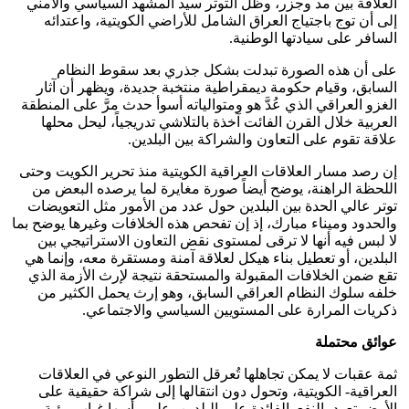
العلاقة بين مد وجزر، وظل التوتر سيد المشهد السياسي والأمني
إلى أن توج باجتياج العراق الشامل للأراضي الكويتية، واعتدائه
السافر على سيادتها الوطنية.
على أن هذه الصورة تبدلت بشكل جذري بعد سقوط النظام
السابق، وقيام حكومة ديمقراطية منتخبة جديدة، ويظهر أن آثار
الغزو العراقي الذي عُدَّ هو ومتوالياته أسوأ حدث مرَّ على المنطقة
العربية خلال القرن الفائت آخذة بالتلاشي تدريجياً، ليحل محلها
علاقة تقوم على التعاون والشراكة بين البلدين.
إن رصد مسار العلاقات العراقية الكويتية منذ تحرير الكويت وحتى
اللحظة الراهنة، يوضح أيضاً صورة مغايرة لما يرصده البعض من
توتر عالي الحدة بين البلدين حول عدد من الأمور مثل التعويضات
والحدود وميناء مبارك، إذ إن تفحص هذه الخلافات وغيرها يوضح بما
لا لبس فيه أنها لا ترقى لمستوى نقض التعاون الاستراتيجي بين
البلدين، أو تعطيل بناء هيكل لعلاقة آمنة ومستقرة معه، وإنما هي
تقع ضمن الخلافات المقبولة والمستحقة نتيجة لإرث الأزمة الذي
خلفه سلوك النظام العراقي السابق، وهو إرث يحمل الكثير من
ذكريات المرارة على المستويين السياسي والاجتماعي.
عوائق محتملة
ثمة عقبات لا يمكن تجاهلها تُعرقل التطور النوعي في العلاقات
العراقية- الكويتية، وتحول دون انتقالها إلى شراكة حقيقية على
الأرض تعود بالنفعوالفائدة على البلدين، على رأسها غياب رؤية