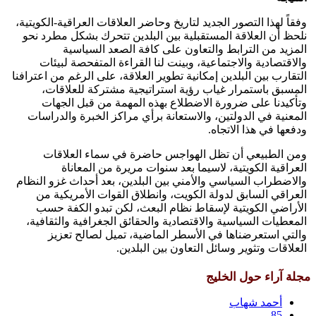
وفقاً لهذا التصور الجديد لتاريخ وحاضر العلاقات العراقية-الكويتية،
نلحظ أن العلاقة المستقبلية بين البلدين تتحرك بشكل مطرد نحو
المزيد من الترابط والتعاون على كافة الصعد السياسية
والاقتصادية والاجتماعية، وبينت لنا القراءة المتفحصة لبيئات
التقارب بين البلدين إمكانية تطوير العلاقة، على الرغم من اعترافنا
المسبق باستمرار غياب رؤية استراتيجية مشتركة للعلاقات،
وتأكيدنا على ضرورة الاضطلاع بهذه المهمة من قبل الجهات
المعنية في الدولتين، والاستعانة برأي مراكز الخبرة والدراسات
ودفعها في هذا الاتجاه.
ومن الطبيعي أن تظل الهواجس حاضرة في سماء العلاقات
العراقية الكويتية، لاسيما بعد سنوات مريرة من المعاناة
والاضطراب السياسي والأمني بين البلدين، بعد أحداث غزو النظام
العراقي السابق لدولة الكويت، وانطلاق القوات الأمريكية من
الأراضي الكويتية لإسقاط نظام البعث، لكن تبدو الكفة حسب
المعطيات السياسية والاقتصادية والحقائق الجغرافية والثقافية،
والتي استعرضناها في الأسطر الماضية، تميل لصالح تعزيز
العلاقات وتثوير وسائل التعاون بين البلدين.
مجلة آراء حول الخليج
أحمد شهاب
85