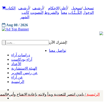
/
/
/
/
/
تسجيل
تسجيل
أعلن
الاحكام
أرشيف
أرشيف
الكتاب
الدخول
الكُــتَّـاب
معنا
والشروط
التصويت
كاتب
الشهر
Aug 08 / 2026
إشترك الآن!
تواصل معنا
دراسات آراء
آراء بودكاست
الأعداد
الهيئة الاستشارية
عن رئيس التحرير
عن آراء
الرئيسية
الرئيسية
/ بايدن انتصر للتعددية وبدأ ولايته بإعادة الانفتاح وأتى بال