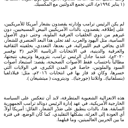
(١ يناير ١٩٩٤م)، التي تجمع الدولتين مع المكسيك.
لم يكن الرئيس ترامب وإدارته يقصدون بشعار أمريكا للأمريكيين،
على إطلاقه. يقصدون، بالذات الأمريكيين البيض المسيحيين، دون
غيرهم من ذوي الخلفيات العرقية الملونة، وحتى ذوي الأصول
السامية، مثل اليهود والعرب. لقد تجلى هذا البعد العنصري للشعار،
الذي يجافي قيم الليبرالية، في بعدها، التعددي، بخلفيته الثقافية
والعرقية والدينية، في الانتخابات الرئاسية الأخير (٣ نوفمبر
٢٠٢٠م)، عندما جادل الرئيس ترامب، بتزويرها وتزييف نتيجتها،
مطالباً باحتساب فقط الأصوات الصحيحة، يقصد: استبعاد أصوات
السود والملونين، خاصةً في المدن الكبرى، في الولايات التي
خسرها، وكان قد فاز بها في انتخابات ٢٠١٦م، مثل: فيلادلفيا
(بنسلفانيا).. وأتلانتا (جورجيا).. وديترويت ( ميتشيغان ).
هذه الانعزالية الشعبوية المتطرفة، لابد أن تنعكس على السياسة
الخارجية الأمريكية، في عهد إدارة الرئيس دونالد ترامب الجمهورية
السابقة. هذا، بالذات ينطبق على صَدْرِ الشعارِ، القائلِ: أمريكا أولاً.
أي العودة إلى العزلة، بشكلها التقليدي، كما كان الوضع، في فترة
ما بين الحربين العالميتين، وما قبلهما.