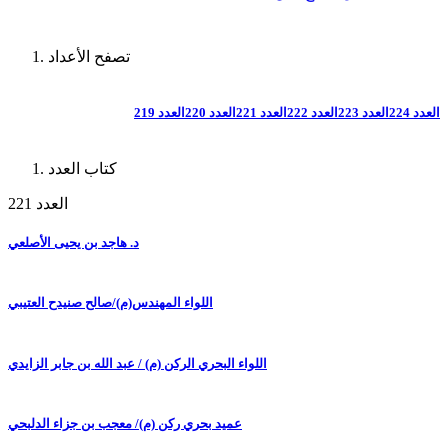
تصفح الأعداد
العدد 224
العدد 223
العدد 222
العدد 221
العدد 220
العدد 219
كتاب العدد
العدد 221
د. هاجد بن يحيى الأصلعي
اللواء المهندس(م)/صالح صنيدح العتيبي
اللواء البحري الركن (م) / عبد الله بن جابر الزايدي
عميد بحري ركن (م)/ معجب بن جزاء الدلبحي