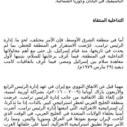
الباسيفيك في اليابان وكوريا الشمالية.
التداخلية المنتقاة
أما في منطقة الشرق الأوسط، فإن الأمر مختلف، لحدٍ ما. إدارة
الرئيس ترامب، عَرّضت الاستقرار في المنطقة للخطر، بما لم
يحدث في تاريخها، منذ قيام إسرائيل، بل حتى مع أهم محاولاتها
التداخلية في المنطقة، فيما عُرف برعايتها للسلام، بتبنيها لأول
معاهدة سلام بين إسرائيل ومصر، فيما عُرِف باتفاقيات كامب
ديفيد (٢٩ مارس ١٩٧٩م).
مهما قيل عن الاتفاق النووي مع إيران في عهد إدارة الرئيس الرابع
والأربعون باراك أوباما (٢٠٠٩ – ٢٠١٦م)، بشراكة أوربية أممية،
فإن إلغاء تلك الاتفاقية من جانب إدارة الرئيس ترامب، عرضت
منطقة الخليج العربي لخطرٍ استراتيجيٍ كبير. بالذات، إذا ما تذكرنا،
أن استراتيجية الانعزالية، التي اتبعتها إدارة الرئيس ترامب، أضرت
أمنياً بحلفاء الولايات المتحدة في الخليج العربي، في الوقت الذي
أتاحت لإيران توسع نفوذها في العراق وسوريا واليمن. ومما زاد
الأمر سوءاً تطبيق استراتيجية الانعزالية، أمنياً على حلفائها العرب