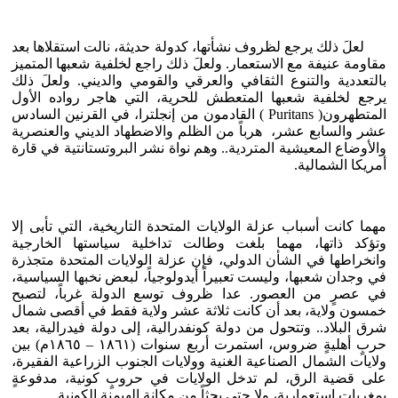
لعلَ ذلك يرجع لظروف نشأتها، كدولة حديثة، نالت استقلاها بعد
مقاومة عنيفة مع الاستعمار. ولعلَ ذلك راجع لخلفية شعبها المتميز
بالتعددية والتنوع الثقافي والعرقي والقومي والديني. ولعلَ ذلك
يرجع لخلفية شعبها المتعطش للحرية، التي هاجر رواده الأول
المتطهرون( Puritans ) القادمون من إنجلترا، في القرنين السادس
عشر والسابع عشر، هرباً من الظلم والاضطهاد الديني والعنصرية
والأوضاع المعيشية المتردية.. وهم نواة نشر البروتستانتية في قارة
أمريكا الشمالية.
مهما كانت أسباب عزلة الولايات المتحدة التاريخية، التي تأبى إلا
وتؤكد ذاتها، مهما بلغت وطالت تداخلية سياستها الخارجية
وانخراطها في الشأن الدولي، فإن عزلة الولايات المتحدة متجذرة
في وجدان شعبها، وليست تعبيراً أيدولوجياً، لبعض نخبها السياسية،
في عصرٍ من العصور. عدا ظروف توسع الدولة غرباً، لتصبح
خمسون ولاية، بعد أن كانت ثلاثة عشر ولاية فقط في أقصى شمال
شرق البلاد.. وتتحول من دولة كونفدرالية، إلى دولة فيدرالية، بعد
حربٍ أهليةٍ ضروس، استمرت أربع سنوات (١٨٦١ – ١٨٦٥م) بين
ولايات الشمال الصناعية الغنية وولايات الجنوب الزراعية الفقيرة،
على قضية الرق، لم تدخل الولايات في حروبٍ كونية، مدفوعةٍ
بمغريات استعمارية، ولا حتى بحثاً من مكانة الهيمنة الكونية.