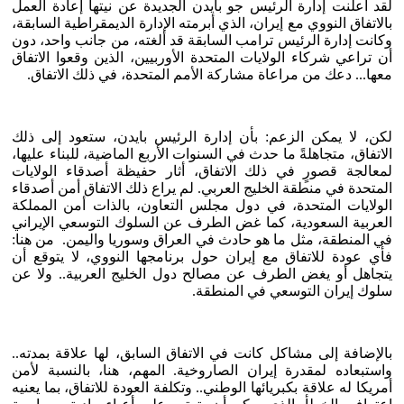
لقد أعلنت إدارة الرئيس جو بايدن الجديدة عن نيتها إعادة العمل
بالاتفاق النووي مع إيران، الذي أبرمته الإدارة الديمقراطية السابقة،
وكانت إدارة الرئيس ترامب السابقة قد ألغته، من جانب واحد، دون
أن تراعي شركاء الولايات المتحدة الأوربيين، الذين وقعوا الاتفاق
معها... دعك من مراعاة مشاركة الأمم المتحدة، في ذلك الاتفاق.
لكن، لا يمكن الزعم: بأن إدارة الرئيس بايدن، ستعود إلى ذلك
الاتفاق، متجاهلةً ما حدث في السنوات الأربع الماضية، للبناء عليها،
لمعالجة قصورٍ في ذلك الاتفاق، أثار حفيظة أصدقاء الولايات
المتحدة في منطقة الخليج العربي. لم يراع ذلك الاتفاق أمن أصدقاء
الولايات المتحدة، في دول مجلس التعاون، بالذات أمن المملكة
العربية السعودية، كما غض الطرف عن السلوك التوسعي الإيراني
في المنطقة، مثل ما هو حادث في العراق وسوريا واليمن. من هنا:
فأي عودة للاتفاق مع إيران حول برنامجها النووي، لا يتوقع أن
يتجاهل أو يغض الطرف عن مصالح دول الخليج العربية.. ولا عن
سلوك إيران التوسعي في المنطقة.
بالإضافة إلى مشاكل كانت في الاتفاق السابق، لها علاقة بمدته..
واستبعاده لمقدرة إيران الصاروخية. المهم، هنا، بالنسبة لأمن
أمريكا له علاقة بكبريائها الوطني.. وتكلفة العودة للاتفاق، بما يعنيه