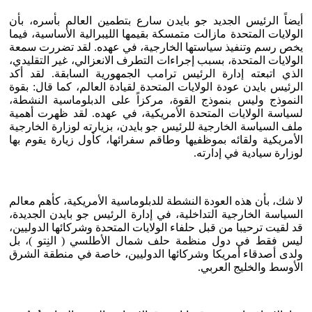
أيضاً الرئيس الجديد جو بايدن سارع بتطمين العالم بأسره، بأن
الولايات المتحدة مازالت متمسكة بقيمها الليبرالية الأساسية، فيما
يخص رسم وتنفيذ سياستها الخارجية، في عهده. لقد تضررت سمعة
الولايات المتحدة، بسبب إجراءات التطرف الانعزالي، غير التقليدي،
الذي اتبعته إدارة الرئيس ترامب الجمهورية السابقة. لقد أكد
الرئيس بايدن عودة الولايات المتحدة لقيادة العالم، كما قال: بقوة
النموذج وليس بنموذج القوة، مركزاً على الدبلوماسية النشطة،
لسياسة الولايات المتحدة الأمريكية، في عهده. لقد ظهرت أهمية
ملف السياسة الخارجية للرئيس جو بايدن، بزيارته لوزارة الخارجية
الأمريكية ولقائه بموظفيها وطاقم سفرائها، كأول زيارة يقوم بها
لوزارة سيادية في إدارته.
لا شك، بأن هذه العودة النشطة للدبلوماسية الأمريكية، كأهم معالم
السياسة الخارجية التداخلية، في إدارة الرئيس جو بايدن الجديدة،
قد لقيت ترحيبا من قبل حلفاء الولايات المتحدة وشركائها الدوليين،
ليس فقط في دول منظمة حلف شمال الأطلسي ( النِتو )، بل
ولدى أصدقاء أمريكا وشركائها الدوليين، خاصة في منطقة الشرق
الأوسط والخليج العربي.