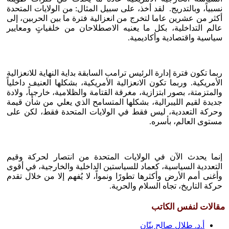
نسبياً، وبالتدريج. لقد أخذ، على سبيل المثال: من الولايات المتحدة
أكثر من عشرين عاما لتخرج من انعزالية فترة ما بين الحربين، إلى
عالم التداخلية، بكل ما يعنيه الاصطلاحان من خلفياتٍ ومعايير
سياسية واقتصادية وأكاديمية.
ربما تكون فترة إدارة الرئيس ترامب السابقة بداية النهاية للانعزالية
الأمريكية. وربما تكون الانعزالية الأمريكية، بشكلها العنيف داخلياً
والمتزمتة، بصور ابتزازية، مغرقة القتامة والظلامية، خارجياً، ولادة
جديدة لقيم الليبرالية، بشكلها المتسامح الذي يعلي من شأن قيمة
وحركة التعددية، ليس فقط في الولايات المتحدة فقط، لكن على
مستوى العالم، بأسره.
إنما يحدث الآن في الولايات المتحدة من انتصار لحركة وقيم
التعددية السياسية، كعماد للسياستين الداخلية والخارجية، في أقوى
وأغنى أمم الأرض وأكثرها تطورًا ونمواً، لا يُفهم إلا من خلال تقدم
حركة التاريخ، تجاه السلام والحرية.
مقالات لنفس الكاتب
أ.د. طلال صالح بنّان