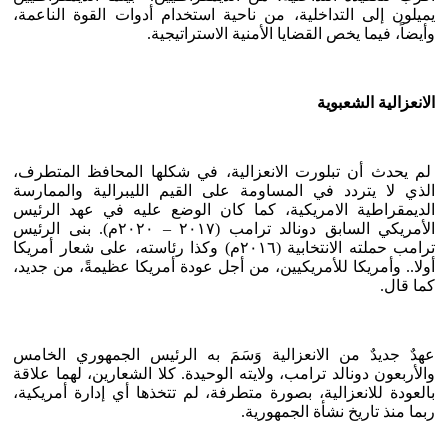
يميلون إلى التداخلية، من ناحية استخدام أدوات القوة الناعمة،
وأيضاً، فيما يخص القضايا الأمنية الاستراتيجية.
الانعزالية الشعبوية
لم يحدث أن تبلورت الانعزالية، في شكلها المحافظ المتطرف،
الذي لا يتردد في المساومة على القيم الليبرالية والممارسة
الديمقراطية الامريكية، كما كان الوضع عليه في عهد الرئيس
الأمريكي السابق دونالد ترامب (٢٠١٧ – ٢٠٢٠م). بنى الرئيس
ترامب حملته الانتخابية (٢٠١٦م) وكذا رئاسته، على شعار أمريكا
أولا.. وأمريكا للأمريكيين، من أجل عودة أمريكا عظيمةً، من جديد،
كما قال.
عهدٌ جديدٌ من الانعزالية وَسَمَ به الرئيس الجمهوري الخامس
والأربعون دونالد ترامب، ولايته الوحيدة. كلا الشعارين، لهما علاقة
بالعودة للانعزالية، بصورة متطرفة، لم تتخذها أي إدارة أمريكية،
ربما منذ تاريخ نشأة الجمهورية.