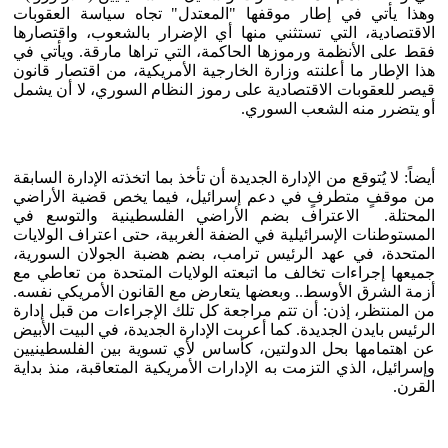
وهذا يأتي في إطار موقفها "المعتدل" تجاه سياسة العقوبات
الاقتصادية، التي تستثني منها أي الإضرار بالشعوب، واقتصارها
فقط على الأنظمة ورموزها الحاكمة، التي تراها مارقة. ويأتي في
هذا الإطار ما أعلنته وزارة الخارجية الأمريكية، من اقتصار قانون
قيصر للعقوبات الاقتصادية على رموز النظام السوري، لا أن يشمل
أو يتضرر منه الشعب السوري.
أيضاً: لا يُتوقع من الإدارة الجديدة أن تأخذ بما اتخذته الإدارة السابقة
من موقفٍ متطرفٍ في دعم إسرائيل، فيما يخص قضية الأراضي
المحتلة. الاعتراف بضم الأراضي الفلسطينية والتوسع في
المستوطنات الإسرائيلية في الضفة الغربية، حتى اعتراف الولايات
المتحدة، في عهد الرئيس ترامب، بضم هضبة الجولان السورية،
جميعها إجراءات تخالف ما اتبعته الولايات المتحدة من تعاطي مع
أزمة الشرق الأوسط.. وبعضها يتعارض مع القانون الأمريكي نفسه.
من المنتظر، إذن: أن تتم مراجعة كل تلك الإجراءات من قبل إدارة
الرئيس بايدن الجديدة. كما أعربت الإدارة الجديدة، في البيت الأبيض
عن اهتمامها بحل الدولتين، كأساس لأي تسوية بين الفلسطينيين
وإسرائيل، الذي التزمت به الإدارات الأمريكية المتعاقبة، منذ بداية
القرن.