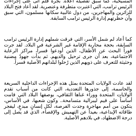
المسيحية، كما سبق تفصيله أعلاه. بجرة قلم أتى على إجراءات
الرئيس ترامب، التي اعتبرت متطرفة وعنصرية. لقد أعاد فتح البلاد
للزائرين والمهاجرين، من دول غالبية سكانها مسلمون، التي سبق
وأن حظرتهم إدارة الرئيس ترامب السابقة.
كما أعاد لم شمل الأسر، التي فرقت شملهم إدارة الرئيس ترامب
السابقة، بحجة محاربة الإقامة غير الشرعية في البلاد. لقد جرت
فوراً البحث عن الأطفال، الذين أودعوا قسراً، مراكز الرعاية
الاجتماعية، بعد أن جرى ترحيل والديهم. ثم بدأت جهودٌ مضنية
وحثيثة للتعرف على ذويهم الذين رُحلوا لبلدانهم الأصلية قسراً.
لقد عادت الولايات المتحدة بمثل هذه الإجراءات الداخلية السريعة
والحاسمة، إلى جذورها التعددية، التي كانت من أسباب تقدم
الولايات المتحدة ووراء غناها الثقافي، بوصفها البلاد التي قامت
أساساً على قيم ليبرالية متسامحة.. وكون شعبها، في الأساس،
يتكون من أمم مهاجرة وجدت الفرصة، لكلِ إنسانٍ مبدعٍ، ليفجر
طاقاته الإبداعية، بعيداً عن التهميش والإقصاء، الذي قد يصل إلى
درجة الاضطهاد، في بلادهم الأصلية.