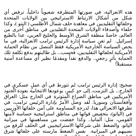
هذه الانعزالية، في صورتها المتطرفة شعبوياً داخلياً، ترفض أي
شكل من أشكال الارتباط الاستراتيجي بين الولايات المتحدة
وحلفائها التقليديين في معاهدة حلف شمال الأطلسي ( النِتو )، وكذا
حلفاء وأصدقاء الولايات المتحدة التقليدين في مناطق أخرى من
العالم، خاصةً منطقة الشرق الأوسط والخليج العربي، عدا بالطبع
إسرائيل. لم تعنِ سياسة إدارة الرئيس ترامب الانعزالية، في ما
يخص السياسة الخارجية الأمريكية فقط التنصل من نظام الحماية
الأمريكية لحلفائها التقليديين، فحسب... بل طالبتهم بدفع تكلفة تلك
الحماية بأثرٍ رجعيٍ.. والدفع نقداً ومقدمًا نظير أي مساعدة أمنية
مستقبلاً!
صحيح: إدارة الرئيس ترامب لم تتورط في أي عملٍ عسكريٍ في
الخارج... بل التزمت، إلى حدٍ كبيرٍ، بوعودها الانتخابية بعودة الجنود
الأمريكيين في مناطق الصراع المتوترة في الخارج مثل: العراق
وأفغانستان وسوريا. لقد وصل الأمرُ بإدارة الرئيس ترامب، في
تطرفها الانعزالي هذا، لدرجةِ المساومة على أمن حلفائها الأوربيين
في (النِاتو)، بتخفيض قواتها في مناطق استراتيجية حساسة لأمنها
القومي، مثل: ألمانيا.. وكذا خفضت من مساهمتها في ميزانية
النِاتو، والضغط على شركائها الاستراتيجيين في الحلف للرفع من
نصيبهم في الميزانية. نفس الضغط مارسته على حلفائها شرق