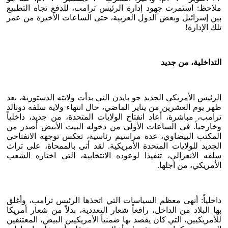
ملاحظ: استمرت جهود إدارة الرئيس ترامب، للدفع تجاه التطبيع
بين إسرائيل وبعض الدول العربية، حتى الساعات الأخيرة من عمر
تلك الإدارة!
التداخلية، من جديد
الرئيس الأمريكي الجديد جو بايدن التي بدأت ولايته الدستورية، بعد
ظهر يوم العشرين من يناير الماضي، حال انتهاء ولاية سلفه دونالد
ترامب، مباشرة، أعاد انفتاح الولايات المتحدة، من جديد، داخلياً
وخارجياً. في الساعات الأولى من دخوله البيت الأبيض أصدر من
المكتب البيضاوي، عدة مراسيم رئاسية، تعكس توجهه الانفتاحي
الجديد للولايات المتحدة الأمريكية. لقد أتى بالممحاة، على تراث
سلفه الانعزالي، تنفيذا لوعوده الانتخابية، التي اختاره الشعب
الأمريكي، من أجلها.
داخلياً: أنهى معظم السياسات التي اتخذها الرئيس ترامب، وأغلق
بها البلاد من الداخل، رافعاً شعار التعددية، بدلاً من شعار أمريكا
للأمريكيين، التي كان يقصد بها ضمنياً الأمريكيين البيض، المعتنقين