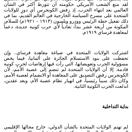
لقد منع الشعب الأمريكي حكومته أن تتورط أكثر في الشأن
العالمي بعد انتهاء الحرب، إذ رفض الكونجرس أي دورٍ للولايات
المتحدة على مسرح السياسة الخارجية في العالم القديم، بما في
ذلك تفعيل خطة الرئيس وودرو ويلسون (١٩١٣ – ١٩٢١م) للسلام،
المكونة من أربعة عشر بنداً، تفادياً لأي حرب كونية جديدة، دعماً
لمعاهدة فرساي ١٩١٩م.
اشتركت الولايات المتحدة في صياغة معاهدة فرساي.. وإن
تحفظت على بنود الاستسلام الجائرة على ألمانيا، فيما يخص
مسؤولية الحرب وتعويضاتها، التي رأت فيها إرهاصات لحربٍ كونية
قادمة. إلا أن الولايات المتحدة لم تنضم إلى عصبة الأمم، لأن
الكونجرس رفض التصديق على المعاهدة أو الانضمام لعصبة الأمم،
وكان ذلك سبباً رئيسياً، في انهيار نظام عصبة الأم، وبعد عقدين،
اندلعت الحرب الكونية الثانية.
بداية التداخلية
لم تهتم الولايات المتحدة بالشأن الدولي، خارج مجالها الإقليمي