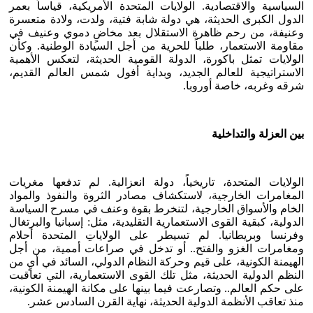
السياسية والاقتصادية. الولايات المتحدة الأمريكية، قياساً بعمر
الدول الكبرى الحديثة، هي دولة شابة فتية، ولدت، ولادة متعسرة
وعنيفة، من رحم ظاهرة الاستقلال بعد مخاضٍ دموي وعنيف في
مقاومة الاستعمار، طلباً للحرية من أجل السيادة الوطنية. وكأن
الولايات تمثل باكورة، الدولة القومية الحديثة، لتعكس الأهمية
الاستراتيجية للعالم الجديد، وبداية أفول شمس العالم القديم،
شرقه وغربه، خاصة أوروبا.
بين العزلة والتداخلية
الولايات المتحدة، تاريخياً، دولة انعزالية. لم تدفعها مغريات
المغامرات الخارجية، لاستكشاف مصادر الثروة والنفوذ والمواد
الخام والأسواق الخارجية، لتنخرط بقوة وعنف في مسرح السياسة
الدولية، كبقية القوى الاستعمارية التقليدية، مثل: إسبانيا والبرتغال
وفرنسا وبريطانيا. لم تسيطر على الولاياتِ المتحدة أحلام
ومغامرات الغزو والفتح.. أو تدخل في صراعات أممية، من أجل
الهيمنة الكونية، على قيم وحركة النظام الدولي، السائد في أيٍ من
النظم الدولية الحديثة، مثل تلك القوى الاستعمارية، التي تعاقبت
على حكم العالم.. وتصارعت فيما بينها على مكانة الهيمنة الكونية،
منذ تعاقب الأنظمة الدولية الحديثة، نهاية القرن السادس عشر.