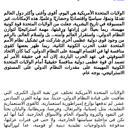
الولايات المتحدة الأمريكية هي اليوم، أقوى وأغنى وأكثر دول العالم
تقدمًا ونموًا، سياسيًا واقتصاديًا وحضاريًا وعلميًا. هذه الإمكانات، غير
المسبوقة في تاريخ البشرية، جعلت من الولايات المتحدة قوة كونية
مهيمنة، ربما بعيدًا عن إرادتها ورغبتها، مهمة استراتيجيًا لتوازن
النظام الدولي.. واستقرار العالم وأمنه... بل ولسلام العالم. بالرغم
من وجود قوى دولية عظمى أخرى شاركت في تشكيل نظام الأمم
المتحدة عقب الحرب الكونية الثانية، ربما ظهر بعضها كقوى
منافسة لها في اقتسام الهيمنة على النظام الدولي، كما كان الاتحاد
السوفيتي في عهد الحرب الباردة، إلان أنه في حقيقة الأمر لم
تصمد أي قوة عظمى دولية منافسةً حقيقيةً أمام الولايات المتحدة
الكونية المهيمنة على مقدرات النظام الدولي على المستوى
الاستراتيجي، بوجه عام.
الولايات المتحدة الأمريكية تختلف عن بقية الدول الكبرى، التي
تعاقبت على قيادة النظام الدولي، حديثاً، منذ نهاية القرن السادس
عشر. لم تدفعها نوازع إمبراطورية استعمارية، كالقوى الاستعمارية
التقليدية، مثل: إسبانيا، والبرتغال، وفرنسا، وبريطانيا، واليابان بحثاً
عن النفوذ والثروة والمواد الخام والأسواق الخارجية. كما أنها لم
تكن في تداخليةِ سياستها الخارجية، ولا حتى في فترات عزلتها،
مدفوعة بأيدولوجيات تقليدية دينية أو قومية، عدا ليبراليتها