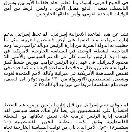
في الخليج العربي، إسوةً، بما فعلته تجاه حلفائها الأوربيين وشرق
الباسفيك، بمعنى: الدفع مقابل الأمن .. وليس الربط بين أمن
الولايات المتحدة القومي، وأمن حلفائها الخارجيين.
تشذ عن هذه القاعدة الانعزالية إسرائيل. لم تحظ إسرائيل بدعمِ
إدارة أمريكية، منذ قيامها على أرض فلسطين العربية، مثل ما
حظيت به الدولة العبرية من إدارة الرئيس دونالد ترامب. ربما وجه
التداخلية النشطة، الوحيد، في السياسة الخارجية الأمريكية في
عهد إدارة الرئيس ترامب، كان في الدعم السياسي والأمني اللا
محدود لإسرائيل. في عهد إدارة الرئيس ترامب مورس ضغطٌ كبيرٌ
على الفلسطينيين، طال مجالات المساعدة الإنسانية، كما حدث في
تقليص المساهمة الأمريكية في ميزانية وكالة الأمم المتحدة لغوث
وتشغيل الفلسطينيين (الاونروا)، من ١٣٠ مليون دولار إلى النصف،
حيث تبلغ مساهمة أمريكا في ميزانية الوكالة ٢٥ ٪؜.
لم يتوقف دعم إسرائيل من قبل إدارة الرئيس ترامب عند الضغط
اقتصادياً على الفلسطينيين، بل أيضاً كان هناك ضغطٌ سياسي. لقد
أقدمت إدارة الرئيس ترامب على تعليق علاقاتها مع السلطة
الفلسطينية وغلق مكتب منظمة التحرير الفلسطينية (١٠
سبتمبر٢٠١٨م)، الأمر الذي نال من ثوابت السياسة الخارجية تجاه