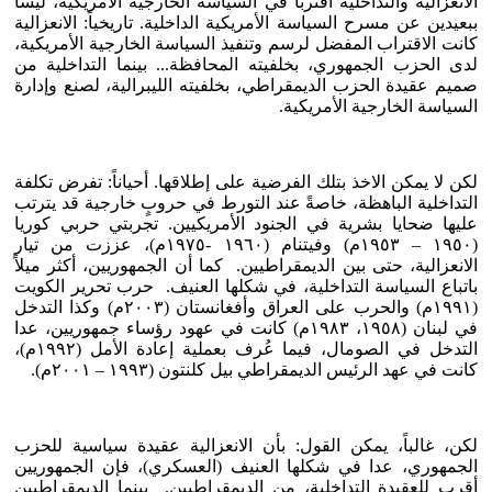
الانعزالية والتداخلية اقتربا في السياسة الخارجية الأمريكية، ليسا
ببعيدين عن مسرح السياسة الأمريكية الداخلية. تاريخياً: الانعزالية
كانت الاقتراب المفضل لرسم وتنفيذ السياسة الخارجية الأمريكية،
لدى الحزب الجمهوري، بخلفيته المحافظة... بينما التداخلية من
صميم عقيدة الحزب الديمقراطي، بخلفيته الليبرالية، لصنع وإدارة
السياسة الخارجية الأمريكية.
لكن لا يمكن الاخذ بتلك الفرضية على إطلاقها. أحياناً: تفرض تكلفة
التداخلية الباهظة، خاصةً عند التورط في حروبٍ خارجية قد يترتب
عليها ضحايا بشرية في الجنود الأمريكيين. تجربتي حربي كوريا
(١٩٥٠ – ١٩٥٣م) وفيتنام (١٩٦٠ -١٩٧٥م)، عززت من تيار
الانعزالية، حتى بين الديمقراطيين. كما أن الجمهوريين، أكثر ميلاً
باتباع السياسة التداخلية، في شكلها العنيف. حرب تحرير الكويت
(١٩٩١م) والحرب على العراق وأفغانستان (٢٠٠٣م) وكذا التدخل
في لبنان (١٩٥٨، ١٩٨٣م) كانت في عهود رؤساء جمهوريين، عدا
التدخل في الصومال، فيما عُرف بعملية إعادة الأمل (١٩٩٢م)،
كانت في عهد الرئيس الديمقراطي بيل كلنتون (١٩٩٣ – ٢٠٠١م).
لكن، غالباً، يمكن القول: بأن الانعزالية عقيدة سياسية للحزب
الجمهوري، عدا في شكلها العنيف (العسكري)، فإن الجمهوريين
أقرب للعقيدة التداخلية، من الديمقراطيين. بينما الديمقراطيين