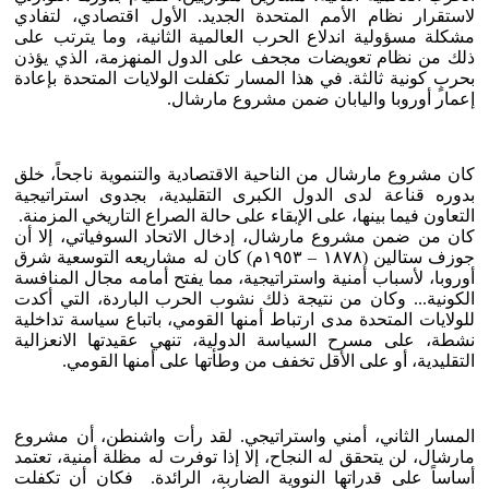
لاستقرار نظام الأمم المتحدة الجديد. الأول اقتصادي، لتفادي
مشكلة مسؤولية اندلاع الحرب العالمية الثانية، وما يترتب على
ذلك من نظام تعويضات مجحف على الدول المنهزمة، الذي يؤذن
بحربٍ كونية ثالثة. في هذا المسار تكفلت الولايات المتحدة بإعادة
إعمار أوروبا واليابان ضمن مشروع مارشال.
كان مشروع مارشال من الناحية الاقتصادية والتنموية ناجحاً، خلق
بدوره قناعة لدى الدول الكبرى التقليدية، بجدوى استراتيجية
التعاون فيما بينها، على الإبقاء على حالة الصراع التاريخي المزمنة.
كان من ضمن مشروع مارشال، إدخال الاتحاد السوفياتي، إلا أن
جوزف ستالين (١٨٧٨ – ١٩٥٣م) كان له مشاريعه التوسعية شرق
أوروبا، لأسباب أمنية واستراتيجية، مما يفتح أمامه مجال المنافسة
الكونية... وكان من نتيجة ذلك نشوب الحرب الباردة، التي أكدت
للولايات المتحدة مدى ارتباط أمنها القومي، باتباع سياسة تداخلية
نشطة، على مسرح السياسة الدولية، تنهي عقيدتها الانعزالية
التقليدية، أو على الأقل تخفف من وطأتها على أمنها القومي.
المسار الثاني، أمني واستراتيجي. لقد رأت واشنطن، أن مشروع
مارشال، لن يتحقق له النجاح، إلا إذا توفرت له مظلة أمنية، تعتمد
أساساً على قدراتها النووية الضاربة، الرائدة. فكان أن تكفلت