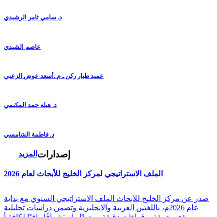
د. سامي ثامر الرشيدي
عاصم الشيدي
عميد طيار ركن ـ م .أسعد عوض الزعبي
د. هيله حمد المكيمي
د. فاطمة الشامسي
إصدارات
المزيد
الملف الاستراتيجي لمركز الخليج للأبحاث لعام 2026
صدر عن مركز الخليج للأبحاث الملف الاستراتيجي السنوي مع بداية
عام 2026م، باللغتين العربية والانجليزية وتضمن دراسات تحليلية
ورؤى معمقة، وقراءات دقيقة ورصدًا واستشرافًا وافيًا لكافة أ