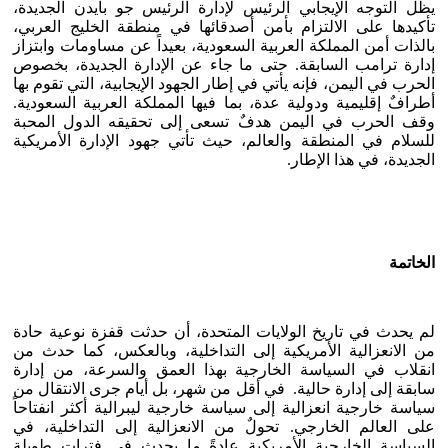
يظل التوجه الإيجابي الرئيس لإدارة الرئيس جو بايدن الجديدة،
تأكيدها على الالتزام بأمن أصدقائها في منطقة الخليج العربي،
بالذات أمن المملكة العربية السعودية، بعيداً عن مساومات وابتزاز
إدارة ترامب السابقة. حتى ما جاء عن الإدارة الجديدة، بخصوص
الحرب في اليمن، فإنه يأتي في إطار الجهود الإيجابية، التي تقوم بها
أطرافٌ إقليمية ودولية عدة، بما فيها المملكة العربية السعودية.
وقف الحرب في اليمن هدفٌ تسعى إلى تحقيقه الدول المحبة
للسلام في المنطقة والعالم، حيث تأتي جهود الإدارة الأمريكية
الجديدة، في هذا الإطار.
الخاتمة
لم يحدث في تاريخ الولايات المتحدة، أن حدثت قفزة نوعية حادة
من الانعزالية الأمريكية إلى التداخلية، وبالعكس، كما حدث من
انقلاب في السياسة الخارجية بهذا العمق والسرعة، من إدارة
سابقة إلى إدارة حالية. في أقل من شهر، بل أيام جرى الانتقال من
سياسة خارجية انعزالية إلى سياسة خارجية ليبرالية أكثر انفتاحاً
على العالم الخارجي. تحولٌ من الانعزالية إلى التداخلية، في
السياسة الخارجية الأمريكية عادةً ما يحدث في فترات طويلة