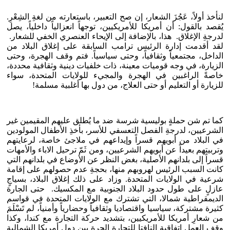
لنأخذ أولاً، عَجُزَ الشعار، إن صح التعبير، باستعارته من لغةِ الشِعْرِ.
يُقصد بالقول: أن أمريكا للأمريكيين، توجهاً انعزالياً داخلياً، يصل
لدرجةِ الإغلاق. هذا، بالإضافة إلى الإيحاء العنصري الخفي للشعار.
لقد أقدمت إدارة الرئيس ترامب السابقة على إغلاق البلاد من
الداخل، مجتمعياً وثقافياً، وحتى سياسياً. فتم وقف الهجرة، وحتى
الزيارة، في وجه قوميات معينة، ذات خلفيات دينية وثقافية محددة،
خاصةً الراغبين في الهجرة والمجيء للولايات المتحدة، سواء
للزيارة أو التعليم أو حتى العلاج، من دول بها أغلبية مسلمة!
كما تم شن حملةٍ بوليسية شرسة ضد ما يُطلق عليهم المقيمين غير
الشرعيين، لدرجةِ الفصل التعسفي للأسر، بأخذِ الأطفال المولودين
في البلاد من أبويهم قسراً وإيداعهم في ملاجئ خاصة، لرعايتهم
وتربيتهم بعيداً عن أبويهم الشرعيين، ومن ثَمّ ترحيل الاباء والأمهات
قسراً إلى بلدانهم الأصلية، بغض النظر عن الأوضاع في بلدانهم التي
كانت السبب الرئيس لهروبهم منها، بحجةِ عدم حصولهم على إقامة
شرعية في الولايات المتحدة. وزاد على ذلك إغلاق البلاد، بسياجٍ
عازلٍ على طول حدود البلاد الجنوبية مع المكسيك. حتى الجارة
الديمقراطية شمالا، التي تشترك مع الولايات المتحدة في قواسم
كثيرة مشتركة، سياسيا واقتصاديا وثقافياً وحضارياً وأمنياً، لم تَسْلَمَ
من شعارِ أمريكا للأمريكيين، بتشديد حركة التجارة مع كندا، وكذا
وقف العمل اتفاقية النافتا للتجارة الحرة بين دول أمريكا الشمالية