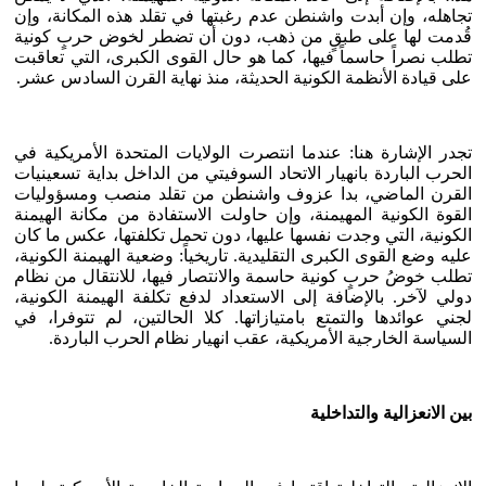
تجاهله، وإن أبدت واشنطن عدم رغبتها في تقلد هذه المكانة، وإن
قُدمت لها على طبقٍ من ذهب، دون أن تضطر لخوض حربٍ كونية
تطلب نصراً حاسماً فيها، كما هو حال القوى الكبرى، التي تعاقبت
على قيادة الأنظمة الكونية الحديثة، منذ نهاية القرن السادس عشر.
تجدر الإشارة هنا: عندما انتصرت الولايات المتحدة الأمريكية في
الحرب الباردة بانهيار الاتحاد السوفيتي من الداخل بداية تسعينيات
القرن الماضي، بدا عزوف واشنطن من تقلد منصب ومسؤوليات
القوة الكونية المهيمنة، وإن حاولت الاستفادة من مكانة الهيمنة
الكونية، التي وجدت نفسها عليها، دون تحمل تكلفتها، عكس ما كان
عليه وضع القوى الكبرى التقليدية. تاريخياً: وضعية الهيمنة الكونية،
تطلب خوضُ حربٍ كونية حاسمة والانتصار فيها، للانتقال من نظام
دولي لآخر. بالإضافة إلى الاستعداد لدفع تكلفة الهيمنة الكونية،
لجني عوائدها والتمتع بامتيازاتها. كلا الحالتين، لم تتوفرا، في
السياسة الخارجية الأمريكية، عقب انهيار نظام الحرب الباردة.
بين الانعزالية والتداخلية