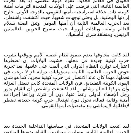
الحيوي في العالم الجديد، كقوة كونية عظمى، إلا بعد الحرب
العالمية الثانية، التي فرضت على الولايات المتحدة التزامات أمنية
كونية، ذات علاقة استراتيجية بأمنها القومي، بالدرجة الأولى. خارج
إرادتها الوطنية، بل وحتى توجهات شعبها، حيث اكتشفت واشنطن،
بعد الحرب العالمية الثانية أن أمنها القومي وثيق الصلة بسلام
العالم وأمنه، وبالذات أوروبا، حيث مسرح الحربين العالميتين
الرئيس، ومنطقة شرق الباسفيك.
لقد كانت مخاوفها بعدم صمود نظام عصبة الأمم وتوقعها نشوب
حربٍ كونية جديدة في محلها. خشيت الولايات أن تضطرها
اعتبارات توازن النظام الدولي التي ألقت على عاتقها، بعد تجربة
خوض الحرب العالمية الثانية، مسؤوليات دولية قد لا ترغب في
تحملها. مهما كان عائد الانتصار في حربٍ كونية مجزياً، كما هو شأن
القوى الكونية التقليدية، فإن الولايات المتحدة كانت تفضل العزلة
وأن يتركها العالم وشأنها. لقد اكتشفت واشنطن أن القيام بدور
رجل الإطفاء الدولي رغماً عنها، دون أن تترك وراءها إجراءات
أمنية وقائية فعالة، تحول دون اشتعال حربٍ كونية جديدة، تضطر
لإطفائها، لا يتماشى مع مقتضيات أمنها القومي.
لقد اتبعت الولايات المتحدة، في سياستها التداخلية الجديدة بعد
الحرب العالمية الثانية، مسارين متوازيين، للقيام بدورها التوازني