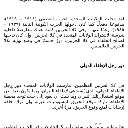
لقد دخلت الولايات المتحدة الحرب العظمى (١٩١٤ – ١٩١٩)،
مدفوعةً دفعاً.. كما كان دخولها الحرب الكونية الثانية (١٩٣٩ –
١٩٤٥)، رغمًا عنها. وفي كلا الحربين كانت هناك معارضةٌ داخلية
شرسة، لاشتراك الولايات المتحدة في كلا الحربين.. وإن كان تدخلها
لصالح الحلفاء في كلا الحربين، دورٌ حاسمٌ في وضع نهاية لكلا
الحربين العالميتين.
دور رجل الإطفاء الدولي
في كلا الحربين العظميين، مارست الولايات المتحدة دور رجل
الإطفاء الدولي، الذي يُستدعى لإطفاء النيران، ربما يكون بعيداً عن
موقع اشتعال تلك النيران وما يلبث أن يعود إلى حيث توجد محطة
الإطفاء، تاركاً موقع الحريق لمسؤوليات غيره، وإن ترك خلفه
إرشادات لمنع وقوع الحريق، مرةً أخرى.
هذا ينطبق تماًماً، على سلوك أمريكا الخارجي، في الحرب العظمى