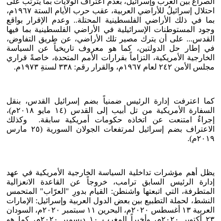
الصراع بين العرب وإسرائيل، بعدم اعتراف الولايات بما يترتب على
احتلال إسرائيلُ للأراضي العربية، عقب حرب الأيام الستة ١٩٦٧م،
بما في ذلك الأراضي الفلسطينية المحتلة.. وعدم الإقرار بواقع
وجود المستوطنات الإسرائيلية في الأراضي الفلسطينية بما فيها
القدس... على أن يترك مصير تلك الأراضي، عن طريق التفاوض،
في إطار حل الدولتين، كما هو معروف تاريخياً عن السياسة
الخارجية الأمريكية، التزاماً بقرارات الأمم المتحدة، خاصةً قراري
مجلس الأمن ٢٤٢ لعام ١٩٦٧م، والقرار رقم: ٣٣٨ لسنةِ ١٩٧٣م.
كما اعترفت إدارة الرئيس ضمنياً بضم إسرائيل القدس، بنقل
السفارة الأمريكية من تل أبيب إلى القدس (١٤ مايو ٢٠١٨م)،
إجراءٌ امتنعت عن اتخاذه حكومات أمريكية سابقة. وكذلك
الاعتراف بضم إسرائيل لمرتفعات الجولان السورية (٢٥ مارس
٢٠١٩م).
يظل أهم مؤشرات تداخلية السياسة الخارجية الأمريكية في عهد
إدارة الرئيس السابق ترامب، خروجاً عن القاعدة الانعزالية
المتطرفة، التي اتبعتها واشنطن: القيام بدورِ "العرّاب" المتحمس
النشط، لحملة التطبيع بين بعض الدول العربية وإسرائيل: الإمارات
العربية ١٣ أغسطس ٢٠٢٠م، البحرين ١١ سبتمبر ٢٠٢٠م، السودان
٢٣ أكتوبر ٢٠٢٠م، وأخيراً المغرب ١٠ ديسمبر ٢٠٢٠م، كما هو