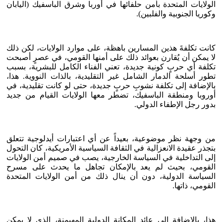
الولايات المتحدة بأمن حلفائها في أوربا وشرق الباسفيك (اليابان
وكوريا الجنوبية والفلبين).
كانت تكلفةَ هذين المسارين باهظة، على موارد الولايات، لكن ذلك
لا يمكن أن يُقارن بعوائد ذلك على أمنها القومي، في عصرٍ أصبحت
تكلفة أي حربٍ كونية جديدة، تعني الفناء الكامل للبشرية، بسبب
تطور أسلحة الدمار الشامل غير التقليدية، بالذات النووية. هذا،
بالإضافة إلى تكلفة نشوبِ حربٍ جديدة، حتى لو كانت تقليدية، في
أوروبا ومنطقة الباسفيك، تضطر معها الولايات القيام من جديد
بدور رجل الإطفاء الدولي.
من وجهة نظر موضوعية، بعيداً عن أي اعتبارات أيدلوجية تتعلق
بتجذر عقيدة الانعزالية في الثقافة السياسية الأمريكية، كان التحول
إلى التداخلية في السياسة الخارجية، يصب في صميم أمن الولايات
القومي، بحيث لم يعد بالإمكان تجاهل ما يحدث على مسرح
السياسة الدولية، دون أن ينال ذلك من أمن الولايات المتحدة
القومي، ذاتها.
هذا، بالإضافة إلى عائد المكانة الدولية المهيمنة، الذي لا يمكن