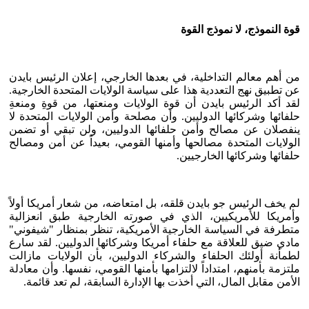
قوة النموذج، لا نموذج القوة
من أهم معالم التداخلية، في بعدها الخارجي، إعلان الرئيس بايدن
عن تطبيق نهج التعددية هذا على سياسة الولايات المتحدة الخارجية.
لقد أكد الرئيس بايدن أن قوة الولايات ومنعتها، من قوةِ ومنعةِ
حلفائها وشركائها الدوليين. وأن مصلحة وأمن الولايات المتحدة لا
ينفصلان عن مصالح وأمن حلفائها الدوليين، ولن تبقي أو تضمن
الولايات المتحدة مصالحها وأمنها القومي، بعيداً عن أمن ومصالح
حلفائها وشركائها الخارجيين.
لم يخف الرئيس جو بايدن قلقه، بل امتعاضه، من شعار أمريكا أولاً
وأمريكا للأمريكيين، الذي في صورته الخارجية طبق انعزالية
متطرفة في السياسة الخارجية الأمريكية، تنظر بمنظار "شيفوني"
مادي ضيق للعلاقة مع حلفاء أمريكا وشركائها الدوليين. لقد سارع
لطمأنة أولئك الحلفاء والشركاء الدوليين، بأن الولايات مازالت
ملتزمة بأمنهم، امتداداً لالتزامها بأمنها القومي، نفسها. وأن معادلة
الأمن مقابل المال، التي أخذت بها الإدارة السابقة، لم تعد قائمة.