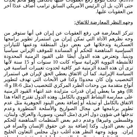
حتى الآن، بل أن الرئيس الأمريكي السابق ترامب أضاف عددًا آخر
من العقوبات عليها.
وجهه النظر المعارضة للاتفاق:
تتركز المعارضة في رفع العقوبات عن إيران في أنها ستوفر من
وجه نظرهم الأداة التي تمكن إيران من استمرار تطوير برامجها
العسكرية وتدخلاتها في بعض دول المنطقة ودعمها للتيارات
السياسية المناهضة للحكم أو المساندة للموقف الإيراني سياسياً
ودينياً. وتعترض هذه الدول أيضًا على القيود الزمنية المحدودة
للأنشطة النووية الإيرانية سواء كانت 10 سنوات أو 15 سنة لأنها
ترى أن هذه المدة الزمنية غير كافية لحدوث تغييرات أساسية في
السياسة الإيرانية. كما أن الاتفاق يعطي الحق لإيران في استمرار
التخصيب وإن كان محدودًا وكذا في الأبحاث التي تهدف لتطوير
أنواع متقدمة من وحدات الطرد المركزي للتخصيب (مثل 6-IR و 8-
IR) وهو ما يعطي إيران قدرات متزايدة عند انتهاء القيود الزمنية
على ممارسة النشاط النووي بالكامل. وهذه الدول تقترح الغاء هذا
الاتفاق بالكامل أو تبديله أو إضافة بعض البنود الجوهرية مثل عدم
تطوير برنامجها في مجال الصواريخ والأسلحة المتطورة وعدم
تدخلها في شؤون دول أخرى (مثل اليمن، وسوريا، والعراق، ولبنان،
وفلسطين وغيرها) وعدم دعم بعض المنظمات المناهضة للحكم
في بعض الدول. وكذا إضافة بند عن حقوق الإنسان والمرأة في
إيران. ويؤيد وجهة النظر هذه أغلب دول مجلس التعاون الخليج