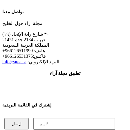
تواصل معنا
مجلة اراء حول الخليج
٣٠ شارع راية الإتحاد (١٩)
ص.ب 2134 جدة 21451
المملكة العربية السعودية
+هاتف: 966126511999
+فاكس:966126531375
:البريد الإلكتروني
info@araa.sa
تطبيق مجلة آراء
إشترك في القائمة البريدية