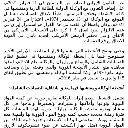
نص القانون الإيراني الصادر من البرلمان في 21 فبراير 2021م،
على إيقاف التعاون مع الوكالة الدولية للطاقة الذرية ومفتشيها في
كافة الانشطة بخلاف التزاماتهـا طبقًا لاتفاق الضمانات الشامل
الموقع مع الوكالة في 13 ديسمبر 1974م، اعتبارًا من 24 فبراير
2021م. وكان واضحًا أن القصد من هذا القرار هو استمرار إيران في
عدم الالتزام ببنود اتفاق 5+1 كرد على الانسحاب الأمريكي من
الاتفاق وعلى تحفيز الرئيس الأمريكي الجديد بايدن في العودة
للاتفاق ورفع العقوبات.
وحتى نوضح الأنشطة التي يشملها قرار المقاطعة الإيراني الأخير
فسنوضح فيما يلي أنشطة الوكالة ومفتشيها في تطبيق نظام
الضمانات الشامل والموقع بين إيران والوكالة عام 1974م، لتنفيذ
معاهده منع انتشار الأسلحة النووية والذي وقعته إيران وصدقت
عليه عام 1970م، وكذا أنشطة الوكالة ومفتشيها في تطبيق اتفاق
5+1 والذي بدأ تنفيذه في يناير 2016م.
أنشطة الوكالة ومفتشيها فيما يتعلق باتفاقية الضمانات الشاملة
:
تشمل الأنشطة تقديم إيران للوكالة تقارير دورية عن كمية المواد
النووية ونوعها وأماكنها واستيرادها وتصديرها وإنتاجها في كل
منشأة ويقوم مفتشو الوكالة بزيارات دورية لهذه المنشآت كل
فترة زمنية محدده حسب كميه ونوع المواد النووية بها وأهمية هذه
المنشأة. ويمكن لمفتشي الوكالة الاستعانة بأجهزة فنية للتأكد من
المواد النووية (مثل جهاز الكشف عن ضوء تشيرينكوف الأزرق