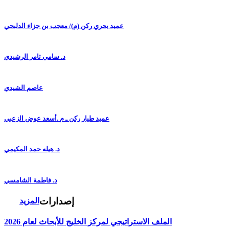
عميد بحري ركن (م)/ معجب بن جزاء الدلبحي
د. سامي ثامر الرشيدي
عاصم الشيدي
عميد طيار ركن ـ م .أسعد عوض الزعبي
د. هيله حمد المكيمي
د. فاطمة الشامسي
إصدارات
المزيد
الملف الاستراتيجي لمركز الخليج للأبحاث لعام 2026