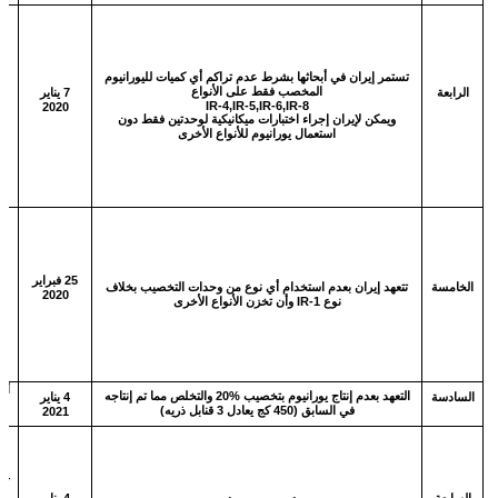
بد
أن
بـ
ي
تستمر إيران في أبحاثها بشرط عدم تراكم أي كميات لليورانيوم
المخصب فقط على الأنواع
الرابعة
7 يناير
ي
IR-4,IR-5,IR-6,IR-8
2020
ويمكن لإيران إجراء اختبارات ميكانيكية لوحدتين فقط دون
م
استعمال يورانيوم للأنواع الأخرى
m
4
s
إ
ب
وح
25 فبراير
الخامسة
تتعهد إيران بعدم استخدام أي نوع من وحدات التخصيب بخلاف
2020
نوع
IR-1
وأن تخزن الأنواع الأخرى
ل
ا
و
ا
التعهد بعدم إنتاج يورانيوم بتخصيب %20 والتخلص مما تم إنتاجه
السادسة
4 يناير
في السابق (450 كج يعادل 3 قنابل ذريه)
2021
بد
ا