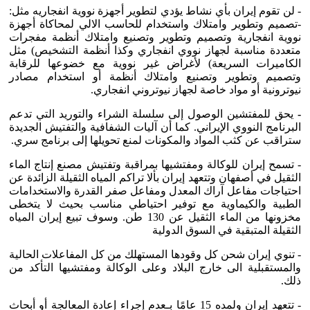
- لن تقوم إيران بأي نشاط يؤدي لتطوير أجهزة نووية انفجاريه مثل:
-تصميم وتطوير وامتلاك واستخدام للحاسب الالي لمحاكاة أجهزة
نووية انفجارية وتصميم وتطوير وتصنيع وامتلاك أنظمة مفجرات
متعددة مناسبة لجهاز نووي انفجاري وكذا أنظمة التشخيص) مثل
الكاميرات السريعة) لأغراض غير نووية مع خضوعها للرقابة
وتصميم وتطوير وتصنيع وامتلاك أنظمة أو استخدام مصادر
نيوترونية أو مواد خاصة لجهاز نيوتروني انفجاري.
-
يحق للمفتشين الوصول إلى سلسلة الشراء والتوريد التي تدعم
البرنامج النووي الإيراني. كما أن آليات الشفافية والتفتيش الجديدة
ستراقب عن كثب المواد والمكونات لمنع تحويلها إلى برنامج سري.
- تسمح إيران للوكالة ومفتشيها بمراقبة وتفتيش مصنع إنتاج الماء
الثقيل في أصفهان وتتعهد إيران بألا تراكم المياه الثقيلة الزائدة عن
احتياجات مفاعل آراك المعدل ومفاعل صفر القدرة والاستخدامات
الطبية والكيماوية مع توفير احتياطي مناسب بحيث لا يتخطى
مخزونها من الماء الثقيل عن 130 طن. وسوف تبيع إيران المياه
الثقيلة المتبقية في السوق الدولية
- تنوي إيران شحن كل وقودها المستهلك من كل المفاعلات الحالية
والمستقبلية الى خارج البلاد وعلى الوكالة ومفتشيها التأكد من
ذلك.
- تتعهد إيران ولمده 15 عامًا بـعدم إجراء إعادة المعالجة أو أبحاث