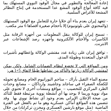
إعادة المعالجة والتطوير في مجال الوقود النووي المستهلك بما
فيه كافة أنواع الوقود المشع عدا المستخدمة في إنتاج النظائر
المشعة للأغراض السلمية.
- تتعهد إيران بعدم بناء أي خلايا حارة للتعامل مع الوقود المستهلك
(والمحتوي على بلوتونيوم) إلا بأحجام صغيرة أقصاها 6 متر مكعب.
- تسمح إيران للوكالة بنقل المعلومات من أجهزه الرقابة مثل
الكاميرات والأختام الألكترونية وأجهزه رصد الإشعاعات عبر
الانترنت.
- توافق إيران على زيادة عدد مفتشي الوكالة وإعطائهم تأشيرات
الدخول المتعددة وطويلة المدى.
ومن المواقع التي لا تخضع لنظام الضمانات الشامل ولكن يمكن
لمفتشي الوكالة زيارتها والتأكد من نشاطها طبقًا لاتفاق 5+1 هي:
مصنع الماء الثقيل بآراك – مناجم اليورانيوم الخام ومصانع تحويله
للكعكة الصفراء في ساجاند وجاشيند وارداكان – مصانع وحدات
الطرد المركزي للتخصيب – مواقع ومنشآت أخرى لا تحتوي على
مواد نووية وربما لا يوجد بها أي أنشطة نووية مرتبطة فقط للتأكد
من صحة الإعلان الإيراني بعدم وجود أي نشاط نووي بها وقد
تتضمن هذه المواقع أماكن عسكرية وهو ما تم بالفعل في الفترة
الماضية (مثل موقع بارشين العسكري ومخزن تركزاباد) من خلال