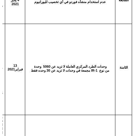
السابعة
4 يناير
عدم استخدام منشأه فوردو في أي تخصيب لليورانيوم
2021
فو
ي
ح
ع
ل
ال
ا
حت
13
وحدات
الطرد
المركزي العاملة لا تزيد عن
5060
وحدة
الثامنة
فبراير2021
من
نوع
IR-1
مجمعة في
وحدات
لا
تزيد
عن
30
وحده
فقط
م
ع
ب
m
4
بد
في
ال
الإ
ال