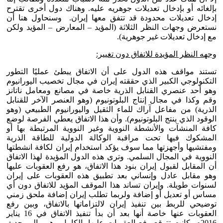
بإلغائه أو بإدخال تعديلات جوهريه عليه. وهناك دول أخرى تقترح
إدخال تعديلات محدودة قد تتفق معها إيران. وسنحاول هنا أن
نستعرض وجهات النظر الثلاثة (المؤيد – المعارض – المؤيد ولكن
مع إدخال تعديلات غير جوهرية).
وجهه النظر المؤيدة للاتفاق دون تغيير:
تستند مواقف هذه الدول على أن الاتفاق يبطئ عمليًا التطور
التكنولوجي الكبير الذي حققته إيران في مجال تخصيب اليورانيوم
وهو أحد عنصري القنابل الذرية خاصة في مصانع ومعامل ناتانز
وقم وكذا في مجال إنتاج البلوتونيوم (وهو العنصر الآخر للقنابل
الذرية) من مفاعل آراك للماء الثقيل واليورانيوم الطبيعي (وهو
الوقود الذي ينتج البلوتونيوم). وأن هذا الاتفاق يعطي الفرصة لوضع
كافة المنشآت والأنشطة النووية وغير النووية المرتبطة بها أو
المشكوك فيها تحت مراقبة الوكالة الدولية للطاقة الذرية
ومفتشيها وأجهزتها مما سوف يؤكد استخدام إيران لكافة انشطتها
النووية في المجال السلمي. وترى هذه الدول المؤيدة لهذا الاتفاق
أن المقابل لقبول إيران بنود هذا الاتفاق، هو رفع العقوبات عليها
وهو مقابل عادل وإنساني بعد تطبيق هذه العقوبات على إيران
لسنوات طويلة. وإيران تساند هذا الموقف المؤيد للاتفاق دون أي
مساس أو تعديل أو إضافة ولربما تطلب إيران إضافة ملحق زمني
توضيحي للربط بين تنفيذ إيران لالتزاماتها بالاتفاق، وبين رفع
العقوبات عنها خاصة أنها بعد أن بدأ تنفيذ الاتفاق في 16 يناير
2016م، كانت تتوقع رفع العقوبات عليها بالكامل وهو مالم يحدث