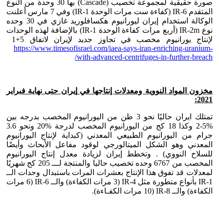
صورة حقيقية لمجموعة تخصيب (Cascade) بها 30 وحدة من النوع
المتقدم IR-6 (كفاءة ست مرات الوحدة IR-1) وفي 7 مارس أعلنت
الوكالة استخدام إيران ليورانيوم هكسافلوريد غازي في 30 وحده
نوع IR-2m (أربع مرات كفاءة الوحدة IR-1) بالإضافة لهذه الوحدات
لإنتاج يورانيوم مخصب في تجاوز جديد لإيران لاتفاق 5+1
https://www.timesofisrael.com/iaea-says-iran-enriching-uranium-
with-advanced-centrifuges-in-further-breach/
مخزون المواد النووية ومعدلات إنتاجها في إيران حتى نهاية فبراير
2021:
تمتلك ايران حاليًا نحو 3 طن من اليورانيوم المخصب بدرجه بين
%5-2 وكذا 18 كج من اليورانيوم المخصب لدرجة %20 ونحو 3.6
جرام من اليورانيوم الطبيعي المعدني (كبداية لإنتاج اليورانيوم
المعدني وهو الشكل الميتالورجي لوقود مفاعل الأبحاث وأيضًا
للسلاح النووي) . وتخطط إيران لزيادة معدل إنتاج اليورانيوم
المخصب من 6767 وحده تخصيب حاليا والمنتجة لـــ 205 كج شهريًا
لمعدلات قد تفوق هذا الإنتاج بعشرات المرات باستبدال وحدات الــ
IR-1 بأنواع متطورة مثل IR-4 (3 مرات الكفاءة) والــ IR-6 (6 مرات
الكفاءة) والــ IR-8 (10 مرات الكفـاءة).