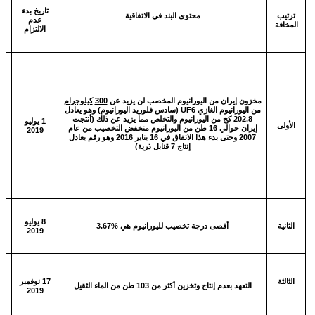
تاريخ بدء
حت
ترتيب
محتوى البند في الاتفاقية
عدم
المخافة
الالتزام
ا
و
ا
ا
ي
مخزون
إيران
من
اليورانيوم
المخصب
لن
يزيد
عن
300
كيلوجرام
من اليورانيوم الغازي
UF6
(سادس فلوريد اليورانيوم) وهو يعادل
202.8 كج من اليورانيوم
والتخلص مما يزيد عن ذلك (أنتجت
1 يوليو
ي
الأولى
إيران حوالي 16 طن من اليورانيوم منخفض التخصيب من عام
2019
م
2007 وحتى بدء هذا الاتفاق في 16 يناير 2016
وهو رقم يعادل
ا
إنتاج 7 قنابل ذرية)
(ي
ا
8 يوليو
ا
الثانية
أقصى درجة تخصيب لليورانيوم هي %3.67
2019
ا
إ
الثالثة
17 نوفمبر
التعهد بعدم إنتاج وتخزين أكثر من 103 طن من الماء الثقيل
2019
وه
ق