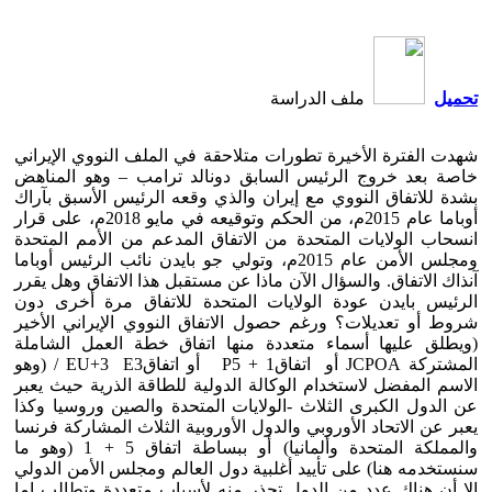
تحميل
ملف الدراسة
شهدت الفترة الأخيرة تطورات متلاحقة في الملف النووي الإيراني
خاصة بعد خروج الرئيس السابق دونالد ترامب – وهو المناهض
بشدة للاتفاق النووي مع إيران والذي وقعه الرئيس الأسبق بآراك
أوباما عام 2015م، من الحكم وتوقيعه في مايو 2018م، على قرار
انسحاب الولايات المتحدة من الاتفاق المدعم من الأمم المتحدة
ومجلس الأمن عام 2015م، وتولي جو بايدن نائب الرئيس أوباما
آنذاك الاتفاق. والسؤال الآن ماذا عن مستقبل هذا الاتفاق وهل يقرر
الرئيس بايدن عودة الولايات المتحدة للاتفاق مرة أخرى دون
شروط أو تعديلات؟ ورغم حصول الاتفاق النووي الإيراني الأخير
(ويطلق عليها أسماء متعددة منها اتفاق خطة العمل الشاملة
المشتركة JCPOA أو اتفاقP5 + 1 أو اتفاقEU+3 E3 / (وهو
الاسم المفضل لاستخدام الوكالة الدولية للطاقة الذرية حيث يعبر
عن الدول الكبرى الثلاث -الولايات المتحدة والصين وروسيا وكذا
يعبر عن الاتحاد الأوروبي والدول الأوروبية الثلاث المشاركة فرنسا
والمملكة المتحدة وألمانيا) أو ببساطة اتفاق 5 + 1 (وهو ما
سنستخدمه هنا) على تأييد أغلبية دول العالم ومجلس الأمن الدولي
إلا أن هناك عدد من الدول تحذر منه لأسباب متعددة وتطالب إما