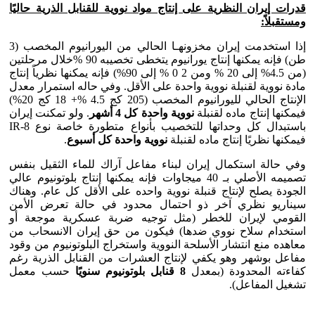
قدرات إيران النظرية على إنتاج مواد نووية للقنابل الذرية حاليًا
ومستقبلاً:
إذا استخدمت إيران مخزونهـا الحالي من اليورانيوم المخصب (3
طن) فإنه يمكنها إنتاج يورانيوم يتخطى تخصيبه 90 %خلال مرحلتين
(من 4.5% إلى 20 % ومن 2 0 % إلى 90%) فإنه يمكنها نظرياً إنتاج
مادة نووية لقنبلة نووية واحدة على الأقل. وفي حاله استمرار معدل
الإنتاج الحالي لليورانيوم المخصب (205 كج 4.5 %+ 18 كج 20%)
فيمكنها إنتاج ماده لقنبلة
نووية واحدة كل 4 أشهر
. ولو تمكنت إيران
باستبدال كل وحداتها للتخصيب بأنواع متطورة خاصة نوع IR-8
فيمكنها نظريًا إنتاج ماده لقنبلة
نووية واحدة كل أسبوع
.
وفي حالة استكمال إيران لبناء مفاعل آراك للماء الثقيل بنفس
تصميمه الأصلي بـ 40 ميجاوات فإنه يمكنها إنتاج بلوتونيوم عالي
الجودة يصلح لإنتاج قنبلة نووية واحده على الأقل كل عام. وهناك
سيناريو نظري آخر ذو احتمال محدود في حالة تعرض الأمن
القومي لإيران للخطر (مثل توجيه ضربة عسكرية موجعة أو
استخدام سلاح نووي ضدها) فيكون من حق إيران الانسحاب من
معاهده منع انتشار الأسلحة النووية واستخراج البلوتونيوم من وقود
مفاعل بوشهر وهو يكفي لإنتاج العشرات من القنابل الذرية رغم
كفاءته المحدودة (بمعدل
8 قنابل بلوتونيوم سنويًا
حسب معمل
تشغيل المفاعل).