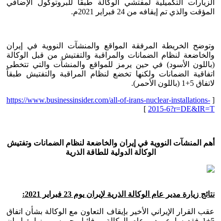
الزيارات التكميلية لمفتشي الوكالة طبقًا للبروتوكول الإضافي
المؤقت والذي تم إيقافه من 24 فبراير 2021م.
وتوضح الخريطة المرفقة المواقع والمنشآت النووية في إيران
والخاضعة لنظام الضمانات والمراقبة والتفتيش من قبل الوكالة
(باللون الأسود) في حين يرمز للمواقع والمنشآت والتي تتخطى
اتفاقية الضمانات ولكنها تخضع لنظام المراقبة والتفتيش طبقاً
لاتفاق 5+1 (باللون الأحمر).
https://www.businessinsider.com/all-of-irans-nuclear-installations-
[
]
2015-6?r=DE&IR=T
أهم المنشآت النووية في إيران والخاضعة لنظام الضمانات وتفتيش
الوكالة الدولية للطاقة الذرية
نتائج زيارة مدير عام الوكالة الذرية لإيران يوم 23 فبراير 2021:
عقب القرار الإيراني الأخير بإيقاف التعاون مع الوكالة بشأن اتفاق
5+1 فقد سارع مدير عام الوكالة روفائيل جروسي بزيارة إيران