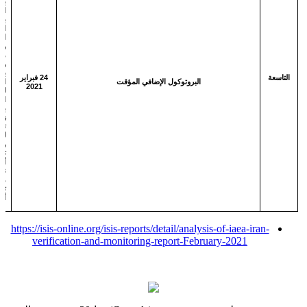
بإ
ال
با
ال
ال
وا
مع 
وي
بي
التاسعة
24 فبراير
البروتوكول الإضافي المؤقت
ال
2021
لم
الو
بع
زي
تك
لم
وم
تك
أن
نو
مع
تت
أم
عس
https://isis-online.org/isis-reports/detail/analysis-of-iaea-iran-
verification-and-monitoring-report-February-2021