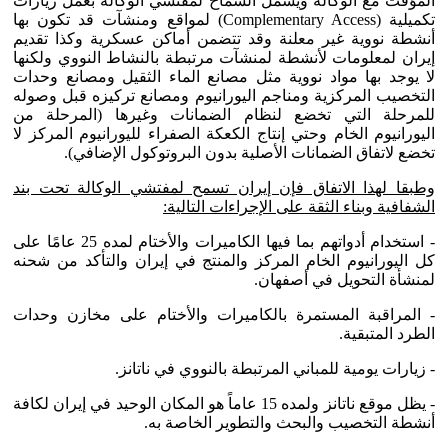
المؤقت مع الوكالة ويشمل السماح لمفتشي الوكالة بعمل زيارات
تكميلية (Complementary Access) لمواقع ومنشآت قد تكون بها
أنشطة نووية غير معلنة وقد تتضمن أماكن عسكرية وكذا تقديم
إيران لمعلومات لأنشطة لمنشآت مرتبطة بالنشاط النووي ولكنها
لا يوجد بها مواد نووية مثل مصانع الماء الثقيل ومصانع وحدات
التخصيب المركزية ومناجم اليورانيوم ومصانع تركيزه قبل وصوله
للمرحلة التي تخضع لنظام الضمانات وغيرها (المرحلة من
اليورانيوم الخام وحتي إنتاج الكعكة الصفراء لليورانيوم المركز لا
تخضع لاتفاق الضمانات الأصلية بدون البروتوكول الإضافي).
وطبقا لهذا الاتفاق فإن إيران تسمح لمفتشي الوكالة تحت بند
الشفافية وبناء الثقة على الإجراءات التالية:
- استخدام أدواتهم بما فيها الكاميرات والأختام لمده 25 عامًا على
كل اليورانيوم الخام المركز والمنتج في إيران والتأكد من شحنه
لمنشأة التحويل في أصفهان.
- المراقبة المستمرة بالكاميرات والأختام على مخازن وحدات
الطرد المتبقية.
- زيارات يومية للمباني المرتبطة بالنووي في ناتانز.
- يظل موقع ناتانز ولمده 15 عاماً هو المكان الوحيد في إيران لكافة
أنشطة التخصيب والبحث والتطوير الخاصة به.