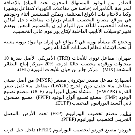
الصادر من الوقود المستهلك المخزن تحت المياه) بالإضافة
للمراقبة بالكاميرات (خاصة في مفاعلات الكهرباء كمفاعل بوشهر)
وكذا بالأختام ذات الأنواع المختلفة. ويمكن للمفتشين أثناء وجودهم
في مواقع مصانع التخصيب القيام بزيارات مفاجئة داخل أماكن
وحدات التخصيب للتأكد من التزام إيران بالتصميم المعلن وبعدم
تغيير توصيلات الأنابيب الداخلية لإنتاج يورانيوم عالي التخصيب.
وتخضع 20 منشأه نووية في 9 مواقع في إيران بها مواد نووية معلنة
أو تحت الإنشاء لنظام الضمانات الشاملة وهي:
طهران:
مفاعل نووي للأبحاث (TRR) الأمريكي الأصل بقدرة 10
ميجاوات ووقوده مخصب حاليًا لدرجة %20 -مركز إنتاج النظائر
المشعة (MIX) – مركز جابر بن حيان للأبحاث النووية (JHL).
أصفهان:
مفاعل مصدر نيوتروني مصغر (MNSR) من أصل صيني
-مفاعل ماء خفيف دون الحرج (LWGR) -مفاعل ماء ثقيل صفر
القدرة (HWZPR) – منشأة تحويل اليورانيوم (UCF) -مصنع تصنيع
الوقود (FMP) -مصنع تصنيع ألواح الوقود (FPFP) -مصنع مسحوق
ثاني أكسيد اليورانيوم المخصب (EUPP).
ناتانز:
مصنع تخصيب اليورانيوم (FEP) تحت الأرض -المعمل
التجريبي لتخصيب اليورانيوم (PFEP).
فوردو:
مصنع فوردو لتخصيب اليورانيوم (FFEP) داخل جبل قرب