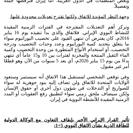
وبعض المنظمات في الدول الغربية. أما إيران فترفضها جملة
وتفصيلاً.
وجهة النظر المؤيدة للاتفاق ولكنها تقترح تعديلات محدودة عليها:
وتركز أهم التعديلات المقترحة في الفترات الزمنية المقيدة
للنشاط النووي الإيراني. فلاتفاق والذي بدأ تنفيذه يوم 16 يناير
2016م، كان يفترض أن تنتهي القيود على تخصيب اليورانيوم سواء
ما يتعلق بتحديد كمية اليورانيوم وعدد وحدات التخصيب ودرجة
التخصيب، أو استخدام الأنواع المتطورة من وحدة التخصيب وكمية
الماء الثقيل المنتجة والمخزنة لفترات بين 10 و15 عاماً أي تنتهي
بدءًا من يوم 15 يناير 2026م، أي بعد 5 سنوات من الآن وهو قطعًا
أمر غير مقبول.
وفي توقعي الشخصي لمستقبل هذا الاتفاق أنه سيستمر وستعود
الولايات المتحدة للاتفاق ولن تضاف إليه بنود جوهرية له سواء
للصواريخ أو التدخلات في شؤون دول أخرى أو حقوق الإنسان
ولكن سيضاف ملحق زمني سواء لتطبيق رفع العقوبات أو المدد
الزمنية المقيدة للأنشطة النووية في إيران.
تأثير القرار الإيراني الأخير بإيقاف التعاون مع الوكالة الدولية
للطاقة الذرية بشأن الاتفاق النووي 5+1: