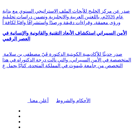
صدر عن مركز الخليج للأبحاث الملف الاستراتيجي السنوي مع بداية
عام 2026م، باللغتين العربية والانجليزية وتضمن دراسات تحليلية
ورؤى معمقة، وقراءات دقيقة ورصدًا واستشرافًا وافيًا لكافة أ
الأمن السيبراني استكشاف الأبعاد التقنية والقانونية والإنسانية في
العصر الرقمي
صدر حديثًا للأكاديمية الكويتية الدكتورة فَيّ مصطفى بن سلامة
المتخصصة في الأمن السيبراني، والتي نالت درجة الدكتوراه في هذا
التخصص من جامعة بليموث في المملكة المتحدة، كتابًا يحمل ع
|
الأحكام والشروط
أعلن معنا
| تابعنا على