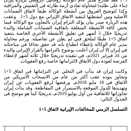
(بناء على طلبه) لمحاولة تفادي أزمة طارئة في التفتيش والمراقبة
وكذا لتوضيح الفروق بين أنشطة الوكالة طبقاً لاتفاق الضمانات
الأصلية وبين أنشطتها لتنفيذ الاتفاق الإيراني مع دول 5+1. وعقب
هذه الزيارة صدر بيان يؤكد التزام إيران بالتعاون مع الوكالة فيما
يخص كافة الأنشطة المتعلقة باتفاقية الضمانات الشاملة والبدء
تدريجيًا خلال 3 أشهر في تعليق الأنشطة الأخرى الخاصة بتنفيذ
اتفاق 5+1 طبقًا لملحق فني لم يعلن عن تفاصيله. ورغم محاولة
مدير عام الوكالة بإعطاء انطباع بأنه قد حقق نجاحًا في مباحثاته
في إيران إلا أن إيران أعلنت بوضوح بالتزامها بالقرار الإيراني والبدء
من 24 فبراير 2021م، في تنفيذه تدريجيًا خلال ثلاثة أشهر لإعطاء
الفرصة لعودة دول الاتفاق لالتزاماتها خاصة رفع العقوبات.
وكانت إيران قد بدأت في التخلي عن التزاماتها في اتفاق 5+1
وتجاوز بنوده عقب أكثر من عام من الانسحاب الأمريكي من
الاتفاق في 18 مايو 2018م، ورفضها لرفع العقوبات عن إيران
وتهديدها للدول الموقعة بالاستمرار في المقاطعة. وقد بدأت إيران
تجاوزاتها للاتفاقية من أول يوليو 2019م، تدريجيًا كما هو موضح في
الجدول التالي:
التسلسل الزمني للمخالفات الإيرانية لاتفاق 5+1