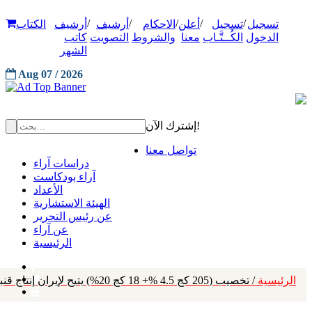
/
/
/
/
/
تسجيل
تسجيل
أعلن
الاحكام
أرشيف
أرشيف
الكتاب
الدخول
الكُــتَّـاب
معنا
والشروط
التصويت
كاتب
الشهر
Aug 07 / 2026
إشترك الآن!
تواصل معنا
دراسات آراء
آراء بودكاست
الأعداد
الهيئة الاستشارية
عن رئيس التحرير
عن آراء
الرئيسية
الرئيسية
/ تخصيب (205 كج 4.5 %+ 18 كج 20%) يتيح لإيران إنتاج قنبلة نووية كل 4 أشهر