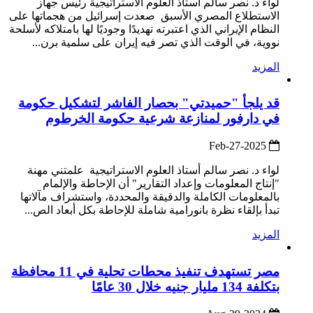
لواء د. نصر سالم أستاذ العلوم الاستراتيجية رئيس جهاز
الاستطلاع المصري الأسبق صعدت إسرائيل من هجماتها على
النظام الإيراني الذي اعتبرته تهديدًا وجوديًا لها بامتلاكه لأسلحة
نووية، في الوقت الذي تصر فيه إيران على سلمية برن...
المزيد
قد يلجأ "حميدتي" بحصار الفاشر لتشكيل حكومة
في دارفور لمنازعة شرعية حكومة الخرطوم
2025-Feb-27
لواء د. نصر سالم أستاذ العلوم الاستراتيجية علمتني مهنة
"إنتاج المعلومات وإعداد التقارير" أن الإحاطة والإلمام
بالمعلومات الكاملة والدقيقة والمحددة، واستشراف مآلاتها
تبدأ بإلقاء نظرة بانورامية شاملة للإحاطة بكل أبعاد الص...
المزيد
مصر تستهدف تنفيذ محطات تحلية في 11 محافظة
بتكلفة 134 مليار جنيه خلال 30 عامًا