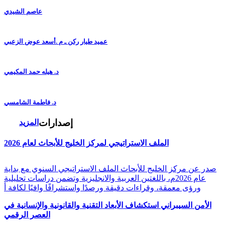
عاصم الشيدي
عميد طيار ركن ـ م .أسعد عوض الزعبي
د. هيله حمد المكيمي
د. فاطمة الشامسي
إصدارات
المزيد
الملف الاستراتيجي لمركز الخليج للأبحاث لعام 2026
صدر عن مركز الخليج للأبحاث الملف الاستراتيجي السنوي مع بداية
عام 2026م، باللغتين العربية والانجليزية وتضمن دراسات تحليلية
ورؤى معمقة، وقراءات دقيقة ورصدًا واستشرافًا وافيًا لكافة أ
الأمن السيبراني استكشاف الأبعاد التقنية والقانونية والإنسانية في
العصر الرقمي