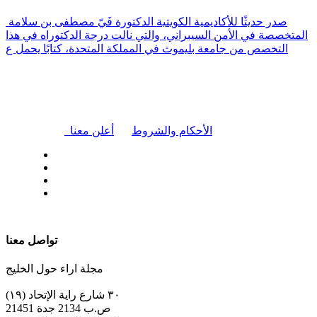
صدر حديثًا للأكاديمية الكويتية الدكتورة فَيّ مصطفى بن سلامة
المتخصصة في الأمن السيبراني، والتي نالت درجة الدكتوراه في هذا
التخصص من جامعة بليموث في المملكة المتحدة، كتابًا يحمل ع
|
الأحكام والشروط
أعلن معنا
| تابعنا على
تواصل معنا
مجلة اراء حول الخليج
٣٠ شارع راية الإتحاد (١٩)
ص.ب 2134 جدة 21451