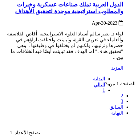
الدول العربية تملك صناعات عسكرية وخبرات
والمطلوب استراتيجية موحدة لتحقيق الأهداف
2023-Apr-30
لواء د. نصر سالم أستاذ العلوم الاستراتيجية أفاض الفلاسفة
والعلماء في تعريف القوة، وتباينت واختلفت آراؤهم في
حصرها وترتيبها، ولكنهم لم يختلفوا في وظيفتها .. وهي
"تحقيق هدف" أما الهدف فقد تباينت أيضًا فيه الخلافات ما
بين...
المزيد
البداية
الصفحة 1 من 3
التالي
1
2
3
السابق
النهاية
تصفح الأعداد