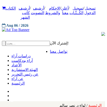
/
/
/
/
/
تسجيل
تسجيل
أعلن
الاحكام
أرشيف
أرشيف
الكتاب
الدخول
الكُــتَّـاب
معنا
والشروط
التصويت
كاتب
الشهر
Aug 06 / 2026
إشترك الآن!
تواصل معنا
دراسات آراء
آراء بودكاست
الأعداد
الهيئة الاستشارية
عن رئيس التحرير
عن آراء
الرئيسية
الرئيسية
/ لواء د. نصر سالم