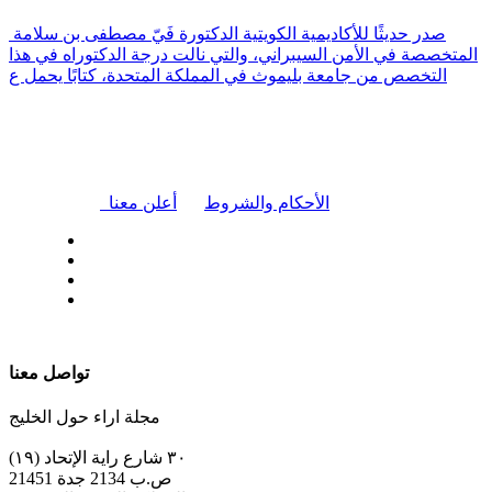
صدر حديثًا للأكاديمية الكويتية الدكتورة فَيّ مصطفى بن سلامة
المتخصصة في الأمن السيبراني، والتي نالت درجة الدكتوراه في هذا
التخصص من جامعة بليموث في المملكة المتحدة، كتابًا يحمل ع
|
الأحكام والشروط
أعلن معنا
| تابعنا على
تواصل معنا
مجلة اراء حول الخليج
٣٠ شارع راية الإتحاد (١٩)
ص.ب 2134 جدة 21451