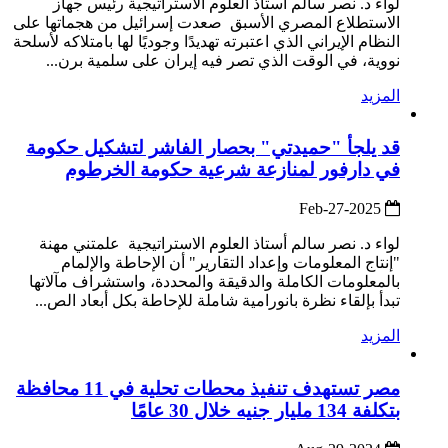
لواء د. نصر سالم أستاذ العلوم الاستراتيجية رئيس جهاز
الاستطلاع المصري الأسبق صعدت إسرائيل من هجماتها على
النظام الإيراني الذي اعتبرته تهديدًا وجوديًا لها بامتلاكه لأسلحة
نووية، في الوقت الذي تصر فيه إيران على سلمية برن...
المزيد
قد يلجأ "حميدتي" بحصار الفاشر لتشكيل حكومة
في دارفور لمنازعة شرعية حكومة الخرطوم
2025-Feb-27
لواء د. نصر سالم أستاذ العلوم الاستراتيجية علمتني مهنة
"إنتاج المعلومات وإعداد التقارير" أن الإحاطة والإلمام
بالمعلومات الكاملة والدقيقة والمحددة، واستشراف مآلاتها
تبدأ بإلقاء نظرة بانورامية شاملة للإحاطة بكل أبعاد الص...
المزيد
مصر تستهدف تنفيذ محطات تحلية في 11 محافظة
بتكلفة 134 مليار جنيه خلال 30 عامًا