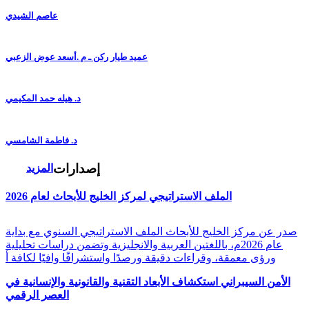
عاصم الشيدي
عميد طيار ركن ـ م .أسعد عوض الزعبي
د. هيله حمد المكيمي
د. فاطمة الشامسي
إصدارات
المزيد
الملف الاستراتيجي لمركز الخليج للأبحاث لعام 2026
صدر عن مركز الخليج للأبحاث الملف الاستراتيجي السنوي مع بداية
عام 2026م، باللغتين العربية والانجليزية وتضمن دراسات تحليلية
ورؤى معمقة، وقراءات دقيقة ورصدًا واستشرافًا وافيًا لكافة أ
الأمن السيبراني استكشاف الأبعاد التقنية والقانونية والإنسانية في
العصر الرقمي