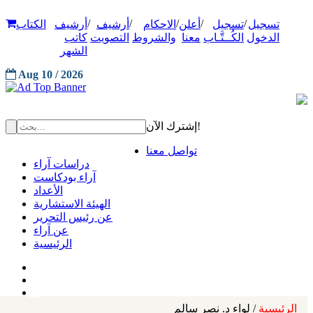
/
/
/
/
/
تسجيل
تسجيل
أعلن
الاحكام
أرشيف
أرشيف
الكتاب
الدخول
الكُــتَّـاب
معنا
والشروط
التصويت
كاتب
الشهر
Aug 10 / 2026
إشترك الآن!
تواصل معنا
دراسات آراء
آراء بودكاست
الأعداد
الهيئة الاستشارية
عن رئيس التحرير
عن آراء
الرئيسية
الرئيسية
/ لواء د. نصر سالم