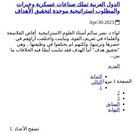
الدول العربية تملك صناعات عسكرية وخبرات
والمطلوب استراتيجية موحدة لتحقيق الأهداف
2023-Apr-30
لواء د. نصر سالم أستاذ العلوم الاستراتيجية أفاض الفلاسفة
والعلماء في تعريف القوة، وتباينت واختلفت آراؤهم في
حصرها وترتيبها، ولكنهم لم يختلفوا في وظيفتها .. وهي
"تحقيق هدف" أما الهدف فقد تباينت أيضًا فيه الخلافات ما
بين...
المزيد
البداية
الصفحة 1 من 3
التالي
1
2
3
السابق
النهاية
تصفح الأعداد