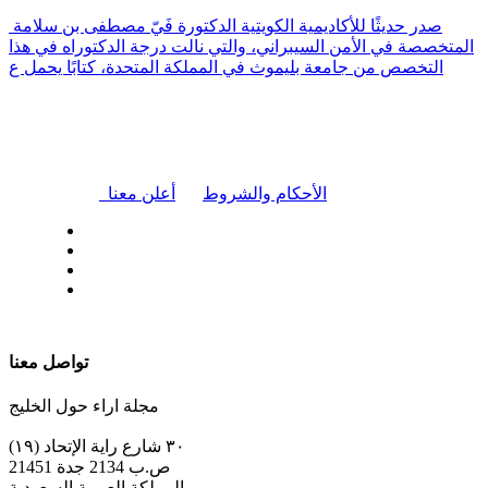
صدر حديثًا للأكاديمية الكويتية الدكتورة فَيّ مصطفى بن سلامة
المتخصصة في الأمن السيبراني، والتي نالت درجة الدكتوراه في هذا
التخصص من جامعة بليموث في المملكة المتحدة، كتابًا يحمل ع
|
الأحكام والشروط
أعلن معنا
| تابعنا على
تواصل معنا
مجلة اراء حول الخليج
٣٠ شارع راية الإتحاد (١٩)
ص.ب 2134 جدة 21451
المملكة العربية السعودية