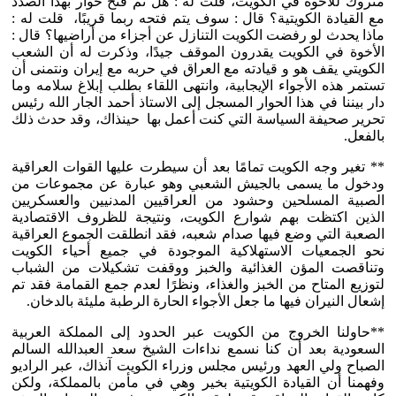
متروك للأخوة في الكويت، قلت له : هل تم فتح حوار بهذا الصدد
مع القيادة الكويتية؟ قال : سوف يتم فتحه ربما قريبًا، قلت له :
ماذا يحدث لو رفضت الكويت التنازل عن أجزاء من أراضيها؟ قال :
الأخوة في الكويت يقدرون الموقف جيدًا، وذكرت له أن الشعب
الكويتي يقف هو و قيادته مع العراق في حربه مع إيران ونتمنى أن
تستمر هذه الأجواء الإيجابية، وانتهى اللقاء بطلب إبلاغ سلامه وما
دار بيننا في هذا الحوار المسجل إلى الاستاذ أحمد الجار الله رئيس
تحرير صحيفة السياسة التي كنت أعمل بها حينذاك، وقد حدث ذلك
بالفعل.
** تغير وجه الكويت تمامًا بعد أن سيطرت عليها القوات العراقية
ودخول ما يسمى بالجيش الشعبي وهو عبارة عن مجموعات من
الصبية المسلحين وحشود من العراقيين المدنيين والعسكريين
الذين اكتظت بهم شوارع الكويت، ونتيجة للظروف الاقتصادية
الصعبة التي وضع فيها صدام شعبه، فقد انطلقت الجموع العراقية
نحو الجمعيات الاستهلاكية الموجودة في جميع أحياء الكويت
وتناقصت المؤن الغذائية والخبز ووقفت تشكيلات من الشباب
لتوزيع المتاح من الخبز والغذاء، ونظرًا لعدم جمع القمامة فقد تم
إشعال النيران فيها ما جعل الأجواء الحارة الرطبة مليئة بالدخان.
**حاولنا الخروج من الكويت عبر الحدود إلى المملكة العربية
السعودية بعد أن كنا نسمع نداءات الشيخ سعد العبدالله السالم
الصباح ولي العهد ورئيس مجلس وزراء الكويت آنذاك، عبر الراديو
وفهمنا أن القيادة الكويتية بخير وهي في مأمن بالمملكة، ولكن