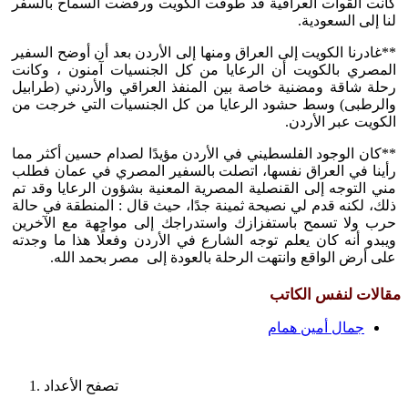
كانت القوات العراقية قد طوقت الكويت ورفضت السماح بالسفر
لنا إلى السعودية.
**غادرنا الكويت إلى العراق ومنها إلى الأردن بعد أن أوضح السفير
المصري بالكويت أن الرعايا من كل الجنسيات آمنون ، وكانت
رحلة شاقة ومضنية خاصة بين المنفذ العراقي والأردني (طرابيل
والرطبى) وسط حشود الرعايا من كل الجنسيات التي خرجت من
الكويت عبر الأردن.
**كان الوجود الفلسطيني في الأردن مؤيدًا لصدام حسين أكثر مما
رأينا في العراق نفسها، اتصلت بالسفير المصري في عمان فطلب
مني التوجه إلى القنصلية المصرية المعنية بشؤون الرعايا وقد تم
ذلك، لكنه قدم لي نصيحة ثمينة جدًا، حيث قال : المنطقة في حالة
حرب ولا تسمح باستفزازك واستدراجك إلى مواجهة مع الآخرين
ويبدو أنه كان يعلم توجه الشارع في الأردن وفعلًا هذا ما وجدته
على أرض الواقع وانتهت الرحلة بالعودة إلى مصر بحمد الله.
مقالات لنفس الكاتب
جمال أمين همام
تصفح الأعداد