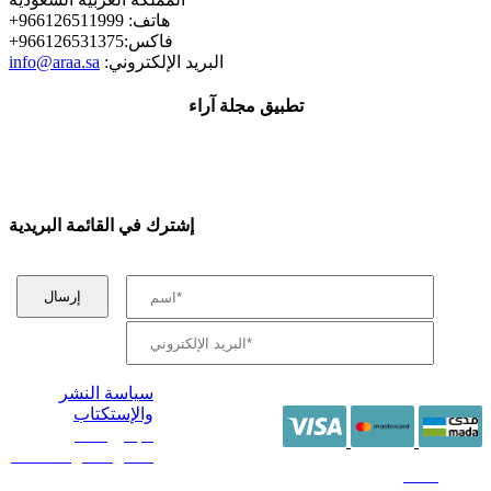
+هاتف: 966126511999
+فاكس:966126531375
:البريد الإلكتروني
info@araa.sa
تطبيق مجلة آراء
إشترك في القائمة البريدية
سياسة النشر
والإستكتاب
/ جميع الحقوق
محفوظة آراء 2014 -
2026