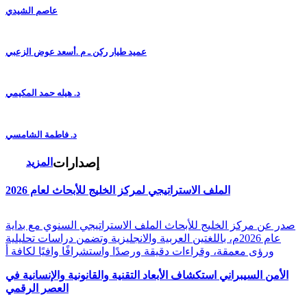
عاصم الشيدي
عميد طيار ركن ـ م .أسعد عوض الزعبي
د. هيله حمد المكيمي
د. فاطمة الشامسي
إصدارات
المزيد
الملف الاستراتيجي لمركز الخليج للأبحاث لعام 2026
صدر عن مركز الخليج للأبحاث الملف الاستراتيجي السنوي مع بداية
عام 2026م، باللغتين العربية والانجليزية وتضمن دراسات تحليلية
ورؤى معمقة، وقراءات دقيقة ورصدًا واستشرافًا وافيًا لكافة أ
الأمن السيبراني استكشاف الأبعاد التقنية والقانونية والإنسانية في
العصر الرقمي