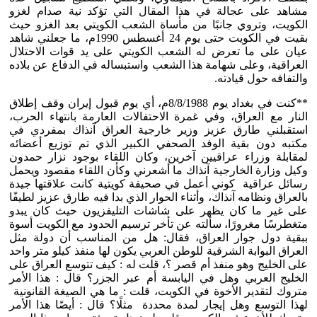
مشاهد على عجالة في هذا المقال التي تؤكد نية صدام لغزو
الكويت، وتروي جانبًا من مأساة الشعب الكويتي بعد الغزو حيث
بقيت في الكويت حتى يوم 24 أغسطس 1990م، ما جعلني شاهد
عيان على ما تعرض له الشعب الكويتي على يد قوات الاحتلال
العراقية، وعلى شهامة هذا الشعب واستبساله في الدفاع عن بلاده
والتفافه حول قيادته.
**كنت في بغداد يوم 8/8/1988م، أي يوم قبول إيران وقف إطلاق
النار مع العراق، وفي غمرة الاحتفالات العارمة بانتهاء الحرب،
استقبلني طارق عزيز وزير خارجية العراق آنذاك بمفردي في
مكتبه دون بقية الوفد الصحفي الكبير الذي تم توزيع أعضائه
لمقابلة وزراء عراقيين آخرين، وكان اللقاء بوجود نزار حمدون
وكيل وزارة الخارجية آنذاك ما أشعرني وكأن اللقاء مقصود ويحمل
رسائل عراقية كوني أعمل في صحيفة كويتية كانت علاقتها جيدة
بالعراق ونظامه آنذاك، وأثناء الحوار الذي بدا فيه طارق عزيز لطيفًا
على غير ما كان يظهر على شاشات التليفزيون حيث كان يبدو
متغطرسًا مغرورًا، سألته عن تأخر ترسيم الحدود مع الكويت أسوة
ببقية دول جوار العراق، فقال: هل من المناسب أن دولة مثل
العراق البوابة الشرقية للوطن العربي يكون لها منفذ كيلو متر واحد
على الخليج وهو منفذ أم قصر ؟، قلت له : كيف تتوسع العراق على
الخليج العربي وهل في اليابسة أم عبر الجزر؟ قال : هذا الأمر
متروك لتقدير الأخوة في الكويت، قلت : ما هي الصيغة القانونية
لهذا التوسع وهل إيجار لمدة محددة مثلًا؟ قال : أيضًا هذا الأمر