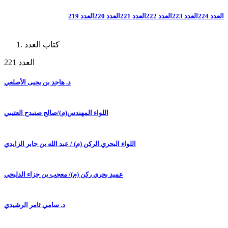
العدد 224
العدد 223
العدد 222
العدد 221
العدد 220
العدد 219
كتاب العدد
العدد 221
د. هاجد بن يحيى الأصلعي
اللواء المهندس(م)/صالح صنيدح العتيبي
اللواء البحري الركن (م) / عبد الله بن جابر الزايدي
عميد بحري ركن (م)/ معجب بن جزاء الدلبحي
د. سامي ثامر الرشيدي