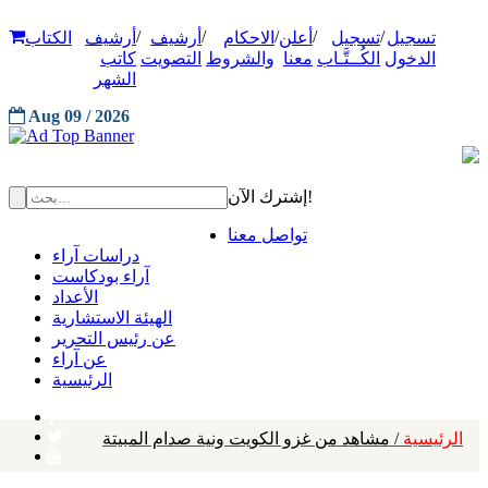
/
/
/
/
/
تسجيل
تسجيل
أعلن
الاحكام
أرشيف
أرشيف
الكتاب
الدخول
الكُــتَّـاب
معنا
والشروط
التصويت
كاتب
الشهر
Aug 09 / 2026
إشترك الآن!
تواصل معنا
دراسات آراء
آراء بودكاست
الأعداد
الهيئة الاستشارية
عن رئيس التحرير
عن آراء
الرئيسية
الرئيسية
/ مشاهد من غزو الكويت ونية صدام المبيتة