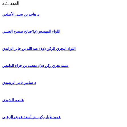
العدد 221
د. هاجد بن يحيى الأصلعي
اللواء المهندس(م)/صالح صنيدح العتيبي
اللواء البحري الركن (م) / عبد الله بن جابر الزايدي
عميد بحري ركن (م)/ معجب بن جزاء الدلبحي
د. سامي ثامر الرشيدي
عاصم الشيدي
عميد طيار ركن ـ م .أسعد عوض الزعبي