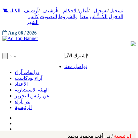
/
/
/
/
/
تسجيل
تسجيل
أعلن
الاحكام
أرشيف
أرشيف
الكتاب
الدخول
الكُــتَّـاب
معنا
والشروط
التصويت
كاتب
الشهر
Aug 06 / 2026
إشترك الآن!
تواصل معنا
دراسات آراء
آراء بودكاست
الأعداد
الهيئة الاستشارية
عن رئيس التحرير
عن آراء
الرئيسية
الرئيسية
/ د. رأفت محمود محمد