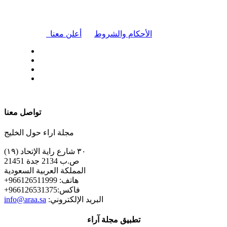
|
الأحكام والشروط
أعلن معنا
| تابعنا على
تواصل معنا
مجلة اراء حول الخليج
٣٠ شارع راية الإتحاد (١٩)
ص.ب 2134 جدة 21451
المملكة العربية السعودية
+هاتف: 966126511999
+فاكس:966126531375
:البريد الإلكتروني
info@araa.sa
تطبيق مجلة آراء