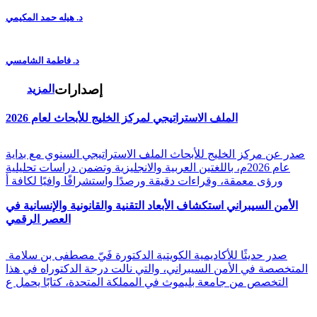
د. هيله حمد المكيمي
د. فاطمة الشامسي
إصدارات
المزيد
الملف الاستراتيجي لمركز الخليج للأبحاث لعام 2026
صدر عن مركز الخليج للأبحاث الملف الاستراتيجي السنوي مع بداية
عام 2026م، باللغتين العربية والانجليزية وتضمن دراسات تحليلية
ورؤى معمقة، وقراءات دقيقة ورصدًا واستشرافًا وافيًا لكافة أ
الأمن السيبراني استكشاف الأبعاد التقنية والقانونية والإنسانية في
العصر الرقمي
صدر حديثًا للأكاديمية الكويتية الدكتورة فَيّ مصطفى بن سلامة
المتخصصة في الأمن السيبراني، والتي نالت درجة الدكتوراه في هذا
التخصص من جامعة بليموث في المملكة المتحدة، كتابًا يحمل ع