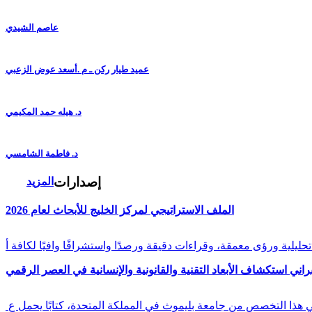
عاصم الشيدي
عميد طيار ركن ـ م .أسعد عوض الزعبي
د. هيله حمد المكيمي
د. فاطمة الشامسي
إصدارات
المزيد
الملف الاستراتيجي لمركز الخليج للأبحاث لعام 2026
راني استكشاف الأبعاد التقنية والقانونية والإنسانية في العصر الرقمي
في هذا التخصص من جامعة بليموث في المملكة المتحدة، كتابًا يحمل ع