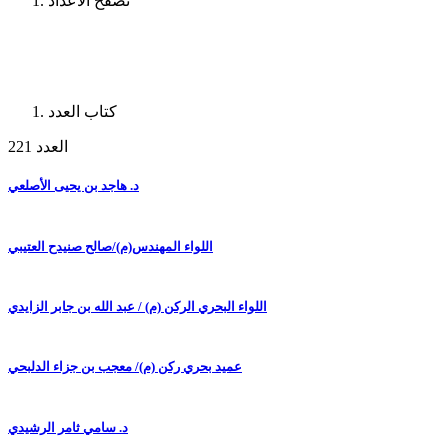
تصفح الأعداد
كتاب العدد
العدد 221
د. هاجد بن يحيى الأصلعي
اللواء المهندس(م)/صالح صنيدح العتيبي
اللواء البحري الركن (م) / عبد الله بن جابر الزايدي
عميد بحري ركن (م)/ معجب بن جزاء الدلبحي
د. سامي ثامر الرشيدي