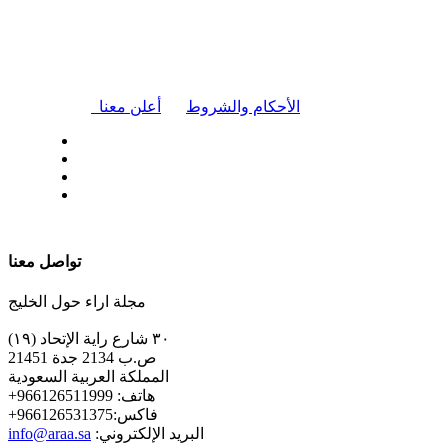
|
الأحكام والشروط
أعلن معنا
| تابعنا على
تواصل معنا
مجلة اراء حول الخليج
٣٠ شارع راية الإتحاد (١٩)
ص.ب 2134 جدة 21451
المملكة العربية السعودية
+هاتف: 966126511999
+فاكس:966126531375
:البريد الإلكتروني
info@araa.sa