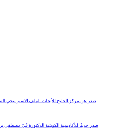
صدر عن مركز الخليج للأبحاث الملف الاستراتيجي السنوي مع بداية عام 2026م، باللغتين العربية والانجليزية وتضمن دراسات تحليلية ورؤى معمقة، 
صدر حديثًا للأكاديمية الكويتية الدكتورة فَيّ مصطفى