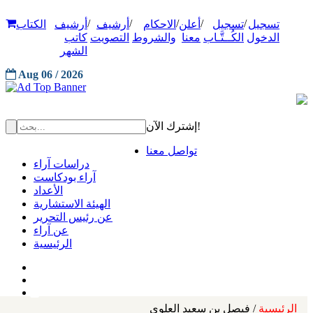
/
/
/
/
/
تسجيل
تسجيل
أعلن
الاحكام
أرشيف
أرشيف
الكتاب
الدخول
الكُــتَّـاب
معنا
والشروط
التصويت
كاتب
الشهر
Aug 06 / 2026
إشترك الآن!
تواصل معنا
دراسات آراء
آراء بودكاست
الأعداد
الهيئة الاستشارية
عن رئيس التحرير
عن آراء
الرئيسية
الرئيسية
/ فيصل بن سعيد العلوي