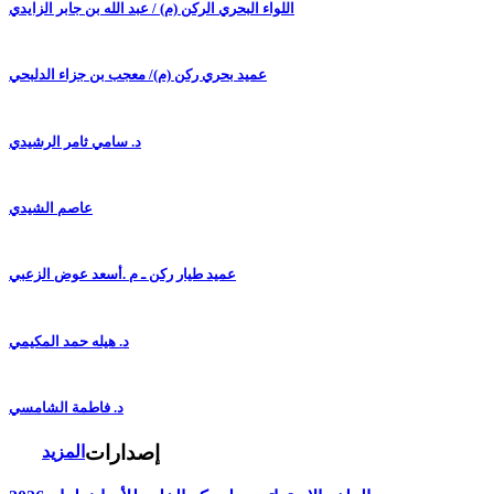
اللواء البحري الركن (م) / عبد الله بن جابر الزايدي
عميد بحري ركن (م)/ معجب بن جزاء الدلبحي
د. سامي ثامر الرشيدي
عاصم الشيدي
عميد طيار ركن ـ م .أسعد عوض الزعبي
د. هيله حمد المكيمي
د. فاطمة الشامسي
إصدارات
المزيد