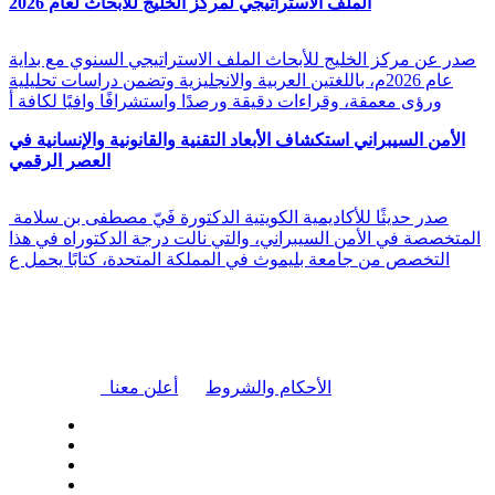
الملف الاستراتيجي لمركز الخليج للأبحاث لعام 2026
صدر عن مركز الخليج للأبحاث الملف الاستراتيجي السنوي مع بداية
عام 2026م، باللغتين العربية والانجليزية وتضمن دراسات تحليلية
ورؤى معمقة، وقراءات دقيقة ورصدًا واستشرافًا وافيًا لكافة أ
الأمن السيبراني استكشاف الأبعاد التقنية والقانونية والإنسانية في
العصر الرقمي
صدر حديثًا للأكاديمية الكويتية الدكتورة فَيّ مصطفى بن سلامة
المتخصصة في الأمن السيبراني، والتي نالت درجة الدكتوراه في هذا
التخصص من جامعة بليموث في المملكة المتحدة، كتابًا يحمل ع
|
الأحكام والشروط
أعلن معنا
| تابعنا على