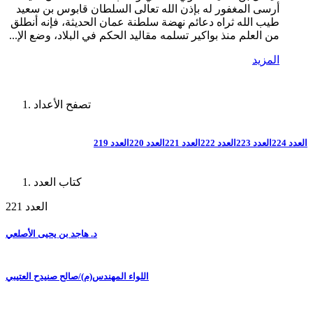
أرسى المغفور له بإذن الله تعالى السلطان قابوس بن سعيد
طيب الله ثراه دعائم نهضة سلطنة عمان الحديثة، فإنه أنطلق
من العلم منذ بواكير تسلمه مقاليد الحكم في البلاد، وضع الإ...
المزيد
تصفح الأعداد
العدد 224
العدد 223
العدد 222
العدد 221
العدد 220
العدد 219
كتاب العدد
العدد 221
د. هاجد بن يحيى الأصلعي
اللواء المهندس(م)/صالح صنيدح العتيبي