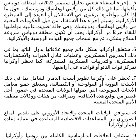
5 ـ إجراء استفتاء شعبي بحلول سبتمبر 2022م، لمنطقة دونباس
بأكملها، بما في ذلك كل من ولايتي لوهانسك ودونيتسك ، حول ما
إذا كان مواطنوها يرغبون في الاستقلال أو العودة إلى السيطرة
الأوكرانية، وسيتم إجراء هذا الاستفتاء من قبل الحكومات المعنية
في ولايتي لوهانسك ودونيتسك، وفي حالة تصويت غالبية مواطنيها
للبقاء جزءًا من أوكرانيا، يجب أن تكون منطقة دونباس منزوعة
السلاح بشكل دائم مع انسحاب جميع القوات الروسية والأوكرانية.
6ـ ستعلق أوكرانيا بشكل دائم جميع علاقاتها بدول الناتو، بما في
ذلك المدربين العسكريين، وعمليات تبادل الخبرات والاستشارات
العسكرية، والتدريبات العسكرية المشتركة، كما تحظر أوكرانيا
تمركز قوات الناتو أو قواعده على أراضيها.
7ـ يُحظر على أوكرانيا تطوير أسلحة الدمار الشامل بما في ذلك
الأسلحة النووية أو البيولوجية أو الكيميائية، وستغلق جميع معامل
الأبحاث البيولوجية التي تمولها الولايات المتحدة في غضون أجل
قصير من توقيع هذه الاتفاقية، وبمراقبة من هيئات ووكالات منظمة
الأمم المتحدة المعنية.
8- ستوافق الولايات المتحدة والاتحاد الأوروبي على تقديم المبلغ
الضروري من المساعدات الاقتصادية للمساعدة في عملية إعادة
إعمار أوكرانيا.
9 استئناف العلاقات الدبلوماسية الكاملة بين روسيا وأوكرانيا،