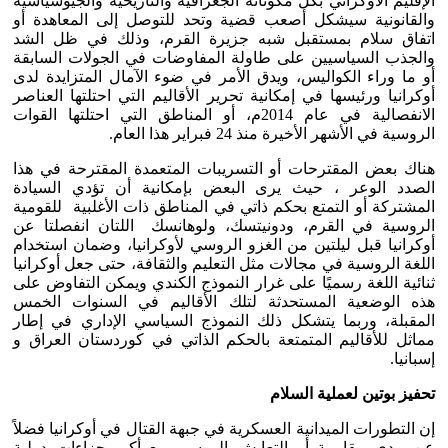
الإقليم الأوكراني بكل مكوناته الجغرافية والتاريخية والجيوسياسية
والقانونية سيشكل أصعب قضية وتحد للتوصل إلى المعاهدة أو
اتفاق سلام بمستقبل شبه جزيرة القرم، وذلك في ظل الشد
والجذب السياسيين على طاولة المفاوضات في الجولات السابقة
أو ما وراء الكواليس، ويدق الأمر في ضوء الآمال المتزايدة لدى
أوكرانيا ورئيسها في إمكانية تحرير الأقاليم التي احتلتها العناصر
الانفصالية في عام 2014م، أو المناطق التي احتلتها القوات
الروسية في الأشهر الأخيرة منذ 24 فبراير هذا العام.
هناك بعض المقترحات أو التسريبات المتعمدة المقترحة في هذا
الصدد الوعر ، حيث يرى البعض بإمكانية أن تؤدي السيادة
المشتركة أو التمتع بحكم ذاتي في المناطق ذات الأغلبية للقومية
الروسية في القرم، ودونيتسك، ولوهانسك اللتان انفصلتا عن
أوكرانيا قبل ليلتين من الغزو الروسي لأوكرانيا، وضمان استخدام
اللغة الروسية في مجالات مثل التعليم والثقافة، حتى جعل أوكرانيا
ثنائية اللغة رسميًا على غرار النموذج الكندي ويمكن التفاوض على
هذه الوضعية المستحدثة لتلك الأقاليم في السنوات الخمس
المقبلة، وربما يتشكل ذلك النموذج السياسي الإداري في إطار
مماثل للأقاليم المتمتعة بالحكم الذاتي في كوردستان العراق و
إسبانيا.
تحفيز بوتين لعملية السلام
إن التطورات الميدانية العسكرية في جبهة القتال في أوكرانيا فضلاً
عن مدى مقاومة أو التعايش الروسي مع أكبر جزاءات دولية