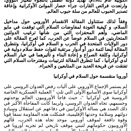
الكوبية عام 1962م، تهديد دولة عظمى باللجوء للخيار النووي،
وارتعدت فرائص القارات جراء حصار الموانئ الأوكرانية وإعاقة
تصدير الحبوب للعالم من سلة حبوب العالم.
وِفقاً لذلك ستتناول المقالة الانقسام الأوروبي حول مداخيل
السلام، و كيفية العودة لمفاوضات السلام التي توقفت في مايو
الماضي، وأهم المحفزات التي من شأنها ترغيب الدولتين
المتحاربتين في السلام عوضاً عن الحرب، كما تَعرج المقالة على
دور الولايات المتحدة في الحرب و السلام في أوكرانيا، وتتطرق
المقالة أيضا لثمة دور أو أدوار مرتقبة لقوات حفظ سلام دولية في
أوكرانيا، وكلفة الصراع و إعادة البناء و تأثيرهما في خيار السلام
لدي أوكرانيا ، كما تتطرق المقالة لترتيبات ومقترحات السلام التي
تفتقت عن قريحة العديد من المتابعين و الخبراء.
أوروبا منقسمة حول السلام في أوكرانيا
لم يستمر الإجماع الأوروبي على آليات رفض العدوان الروسي على
أوكرانيا سوى الأسابيع الأولى التي تلت " العملية العسكرية الخاصة
الروسية في أوكرانيا "، حيث فاجأ الأوروبيون العالم بوحدتهم
وحسمهم، تجاه العدوان الروسي، ولربما كانت المفاجأة الأكبر في
ذلك الصدد هي بسالة الأوكرانيين في دفاعهم عن استقلال وسيادة
دولتهم وسلامة وحدتها الإقليمية، فشكلت هذه المقاومة نسقاً قوياً
وقوة دافعة لموقف أوروبي موحد تجاه هذه الحرب، فَألهم
الأوروبيون حكوماتهم لتبني موقف تاريخي لم تجربه أوروبا في
أزمات عديدة، بيد أن الجدار الأوروبي الصلب شهد منذ الشهر الثاني