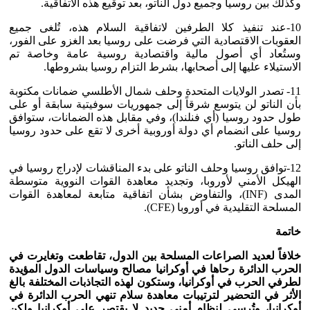
وكذلك بين روسيا وجميع دول الناتو، بعد توقيع هذه الاتفاقية.
10-عند تنفيذ كلا الطرفين لاتفاقية السلام هذه، تُلغى جميع
العقوبات الاقتصادية التي فرضت على روسيا بعد الغزو على الفور،
وستُعاد أي أصول مالية واقتصادية روسية عامة وخاصة تم
الاستيلاء عليها إلى أصحابها، بشرط التزام روسيا بشروطها.
11- تصدر الولايات المتحدة وحلف شمال الأطلسي ضمانات مكتوبة
بأن الناتو لن يتوسع شرقاً إلى جمهوريات سوفيتية سابقة أو على
طول حدود روسيا (أي فنلندا)، وفي مقابل هذه الضمانات، ستوافق
روسيا على انضمام أي دولة أوروبية أخرى لا تقع على حدود روسيا
إلى حلف الناتو.
12-توافق روسيا وحلف الناتو على بدء المناقشات لإدراج روسيا في
الهيكل الأمني ​​لأوروبا، وتجديد معاهدة القوات النووية متوسطة
المدى (INF)، والتفاوض بشأن اتفاقية متابعة لمعاهدة القوات
المسلحة التقليدية في أوروبا (CFE).
خاتمة
خلافاً لعديد الصراعات المسلحة بين الدول، تقاطعت وتغايرت في
الحرب الدائرة رحاها في أوكرانيا مصالح وسياسات الدول المؤيدة
لطرفي الحرب في أوكرانيا، وستكون لهذه التجاذبات المختلفة بالغ
الأثر في التحضير لترتيبات معاهدة سلام تنهي الحرب الدائرة في
أوكرانيا، وتُرسي لنظام أمني جديد لا يقتصر على أوكرانيا ولكن