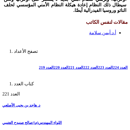
سيطال ذلك النظام إعادة هيكلة النظام الأمني المؤسسي لحلف
الناتو وروسيا الفيدرالية أيضًا.
مقالات لنفس الكاتب
أ.د.أيمن سلامة
تصفح الأعداد
العدد 224
العدد 223
العدد 222
العدد 221
العدد 220
العدد 219
كتاب العدد
العدد 221
د. هاجد بن يحيى الأصلعي
اللواء المهندس(م)/صالح صنيدح العتيبي