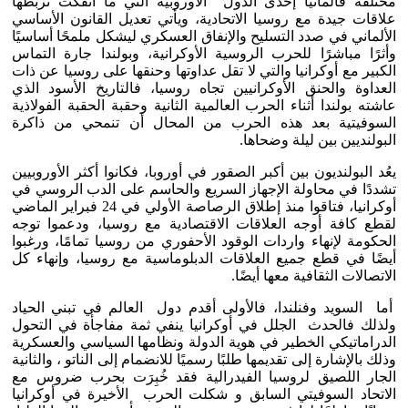
مختلفة فألمانيا إحدى الدول الأوروبية التي ما انفكت تربطها
علاقات جيدة مع روسيا الاتحادية، ويأتي تعديل القانون الأساسي
الألماني في صدد التسليح والإنفاق العسكري ليشكل ملمحًا أساسيًا
وأثرًا مباشرًا للحرب الروسية الأوكرانية، وبولندا جارة التماس
الكبير مع أوكرانيا والتي لا تقل عداوتها وحنقها على روسيا عن ذات
العداوة والحنق الأوكرانيين تجاه روسيا، فالتاريخ الأسود الذي
عاشته بولندا أثناء الحرب العالمية الثانية وحقبة الحقبة الفولاذية
السوفيتية بعد هذه الحرب من المحال أن تنمحي من ذاكرة
البولنديين بين ليلة وضحاها.
يعُد البولنديون بين أكبر الصقور في أوروبا، فكانوا أكثر الأوروبيين
تشددًا في محاولة الإجهاز السريع والحاسم على الدب الروسي في
أوكرانيا، فتاقوا منذ إطلاق الرصاصة الأولي في 24 فبراير الماضي
لقطع كافة أوجه العلاقات الاقتصادية مع روسيا، ودعموا توجه
الحكومة لإنهاء واردات الوقود الأحفوري من روسيا تمامًا، ورغبوا
أيضًا في قطع جميع العلاقات الدبلوماسية مع روسيا، وإنهاء كل
الاتصالات الثقافية معها أيضًا.
أما السويد وفنلندا، فالأولى أقدم دول العالم في تبني الحياد
ولذلك فالحدث الجلل في أوكرانيا ينفي ثمة مفاجأة في التحول
الدراماتيكي الخطير في هوية الدولة ونظامها السياسي والعسكرية
وذلك بالإشارة إلى تقديمها طلبًا رسميًا للانضمام إلى الناتو ، والثانية
الجار اللصيق لروسيا الفيدرالية فقد خُبِرَت بحرب ضروس مع
الاتحاد السوفيتي السابق و شكلت الحرب الأخيرة في أوكرانيا