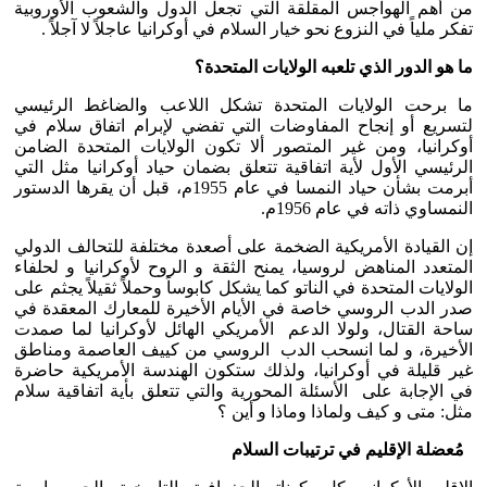
من أهم الهواجس المقلقة التي تجعل الدول والشعوب الأوروبية
تفكر ملياً في النزوع نحو خيار السلام في أوكرانيا عاجلاً لا آجلاً .
ما هو الدور الذي تلعبه الولايات المتحدة؟
ما برحت الولايات المتحدة تشكل اللاعب والضاغط الرئيسي
لتسريع أو إنجاح المفاوضات التي تفضي لإبرام اتفاق سلام في
أوكرانيا، ومن غير المتصور ألا تكون الولايات المتحدة الضامن
الرئيسي الأول لأية اتفاقية تتعلق بضمان حياد أوكرانيا مثل التي
أبرمت بشأن حياد النمسا في عام 1955م، قبل أن يقرها الدستور
النمساوي ذاته في عام 1956م.
إن القيادة الأمريكية الضخمة على أصعدة مختلفة للتحالف الدولي
المتعدد المناهض لروسيا، يمنح الثقة و الروح لأوكرانيا و لحلفاء
الولايات المتحدة في الناتو كما يشكل كابوساً وحملاً ثقيلاً يجثم على
صدر الدب الروسي خاصة في الأيام الأخيرة للمعارك المعقدة في
ساحة القتال، ولولا الدعم الأمريكي الهائل لأوكرانيا لما صمدت
الأخيرة، و لما انسحب الدب الروسي من كييف العاصمة ومناطق
غير قليلة في أوكرانيا، ولذلك ستكون الهندسة الأمريكية حاضرة
في الإجابة على الأسئلة المحورية والتي تتعلق بأية اتفاقية سلام
مثل: متى و كيف ولماذا وماذا و أين ؟
مُعضلة الإقليم في ترتيبات السلام