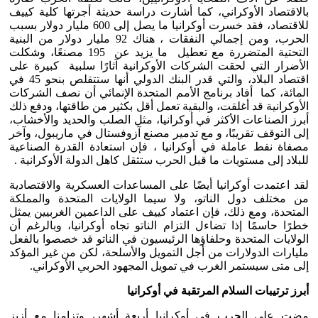
بالاقتصاد الأوكراني، كما أشارت دراسة حديثة أجرتها كلية كييف
للاقتصاد، فقد خسرت أوكرانيا ما يصل إلى 600 مليار دولار بسبب
الحرب، ومن إجمالي النفقات ، هناك 92 مليار دولار من البنية
التحتية المتضررة مع تعطيل ما يزيد عن 195 مصنعًا، وشكلت
الأضرار التي لحقت الشركات الأوكرانية آثارًا سلبية كبيرة على
اقتصاد البلاد، والتي قدر البنك الدولي أنها ستتقلص بنحو 45 في
المائة، كما أفاد برنامج الأمم المتحدة الإنمائي أن نصف الشركات
الأوكرانية قد أغلقت، والبقية تعمل أقل بكثير من طاقتها، ودفع ذلك
أبرز الصناعات الأكثر في أوكرانيا، مثل الصلب والحديد والأخشاب،
إلى التوقف تقريبًا، و مع تدمير مصنع آزوفستال في ماريبول، وآخر
مصفاة نفط عاملة في أوكرانيا ، فإن استعادة القدرة الصناعية
للبلاد إلى مستويات ما قبل الحرب ستثقل كاهل الدولة الأوكرانية .
لقد اعتمدت أوكرانيا أيضًا على المساعدات العسكرية والاقتصادية
من مختلف دول الناتو، ولا سيما الولايات المتحدة والمملكة
المتحدة، ومع ذلك، فإن اعتماد كييف على الداعمين الغربيين يمثل
خطرًا حاسمًا إذا تضاءل التزام الناتو تجاه أوكرانيا، وبالرغم أن
الولايات المتحدة وحلفاؤها الرئيسيون في الناتو قد خصصوا بالفعل
مليارات الدولارات من أجل التمويل والأسلحة، لكن من غير المؤكد
إلى متى سيستمر الغرب في تمويل المجهود الحربي الأوكراني.
أبرز ترتيبات السلام المرتقبة في أوكرانيا
مضت على الحرب في أوكرانيا أربعة أشهر، وتزامنا مع أزيز