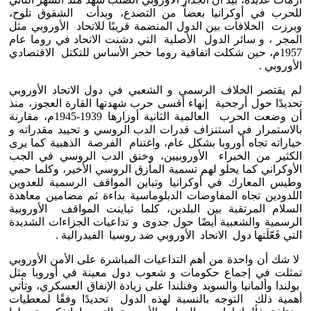
للحرب في أوكرانيا بعضاً من التصدع، وبدأت الشقوق تلوح،
وبرزت الخلافات بين الدول المنضمة قريبًا للاتحاد الأوروبي مثل
المجر ، و سائر الدول الأصلية التي دشنت الاتحاد في روما عام
1957م، حين شكلت اتفاقية روما حجر الأساس للتكتل الاقتصادي
الأوروبي .
لم يقتصر الخلاف الرسمي و الشعبي في دول الاتحاد الأوروبي
تحديدًا حول أرجحية إنهاء أقسى حرب شهدتها القارة العجوز، منذ
أن وضعت الحرب العالمية الثانية أوزارها 1939-1945م، مقارنة
بالاستمرار في استنزاف قدرات الدب الروسي و تحييد مقدراته و
خياراته تجاه أوروبا بشكل عام، واغتنام الفرصة الذهبية كما يرى
الكثير من الخبراء الأوروبيين، وخنق الدب الروسي في الجب
الأوكراني كما يحلو لهم تسمية المأزق الروسي الأخير، وكلما حمي
وطيس المعارك في أوكرانيا وتباين المواقف الرسمية للعدوين
اللدودين تجاه المفاوضات الدبلوماسية بداءة ثم مضامين معاهدة
السلام المرتقبة بين البلدين، كلما تباينت المواقف الأوروبية
الرسمية والشعبية أيضًا حول جدوى و تداعيات الجزاءات الشديدة
التي فَعّلَتها دول الاتحاد الأوروبي ضد روسيا الفيدرالية .
لا شك أن واحدة من أهم التداعيات المباشرة على الأمن الأوروبي
تمثلت في إجماع حكومات و شعوب دول معينة في أوروبا مثل
بولندا وألمانيا والسويد وفنلندا على زيادة الإنفاق العسكري، وتأتي
أهمية ذلك التوجه بالنسبة لهذه الدول تحديدًا وفقًا لمعطيات