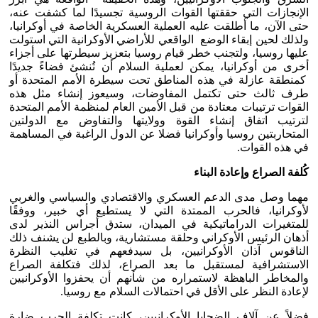
الإنجازات التي حققتها القوات الروسية تجسيدًا لما كشفت عنه،
حتى الآن، ما أطلقت عليه العملية العسكرية الخاصة في أوكرانيا،
ولذلك لحين إبقاء الوضع الواقعي للأراضي الأوكرانية التي استولت
عليها روسيا، ولتجنب خطر قيام روسيا بتعزيز سيطرتها على أجزاء
أخرى من أوكرانيا، يمكن لعملية السلام أن تُنشئ فضاءً جديدًا
كمنطقة عازلة في هذه المناطق تحت سيطرة الأمم المتحدة أو
طرف ثالث حتى تكتمل المفاوضات، وسيعوز إنشاء مثل هذه
القوات ترتيبات معتادة من قبل الأمين العام لمنظمة الأمم المتحدة
لترتيب اتفاق إنشاء القوة وولايتها والتفاوض مع الدولتين
المتحاربتين روسيا وأوكرانيا فضلا عن الدول الراغبة في المساهمة
في هذه القوات.
كُلفة الصراع وإعادة البناء
مهما وصل مدى الدعم العسكري والاقتصادي والسياسي والغربي
لأوكرانيا، فالحرب الممتدة التي لا يستطيع أي خبير، ووفقًا
للمتغيرات الدراماتيكية في الميدان، ستدق أجراس النذير لدى
أذهان الرئيس الأوكراني وحلقة مستشارية، وبالطبع لن يشنف ذلك
الناقوس آذان الأوكرانيين، بل سيدفعهم في تغليب النظرة
الاستشرافية لمستقبل ما بعد الصراع، لذلك فتكلفة الصراع
والمخاطر الباهظة لاستمراره من شأنهم أن يحفزوا الأوكرانيين
لإعادة النظر على الأقل في احتمالات السلام مع روسيا.
فضلاً عن آلاف الضحايا الأوكرانيين، كانت تكلفة الحرب ضارة