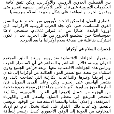
بين الفصيلين العدوين الروسي والأوكراني، ولكن تتفق كافة
الحكومات الأوروبية على ترك الأمر للأوكرانيين أنفسهم لتقرير متى
يوقفون الحرب والموافقة على شكل وطبيعة السلام مع روسيا .
قصارى القول، إذا تمكن الاتحاد الأوروبي من الحفاظ على النسق
القوي المتماسك حتى الآن تجاه الحرب الروسية الأوكرانية، فإن
أوروبا الوليدة اعتبارًا من 24 فبراير 2022م، ستضحي لاعبًا
جيوسياسيًا حين تستطيع الخروج من ظل الحرب، بعد أن تكون
اشتركت بفاعلية في صياغة سلام أوكرانيا ما بعد الحرب.
مُحفزات السلام في أوكرانيا
باستمرار الجزاءات الاقتصادية ضد روسيا يستبد القلق بالمجتمع
الدولي برمته، فالأثر المباشر و المداهم في آنٍ لاستمرار الحرب
وتزامن هذه الجزاءات الاقتصادية معها ترتعد فرائص الجميع ودون
استثناء من مغبة منع تصدير المواد الغذائية من أوكرانيا إلى بلدان
في إفريقيا وغيرها والتداعيات الكارثية التي تصاحب ذلك، ولا
يقتصر الهاجس على الحبوب ولكن وعلى المدى الطويل، فإن
القارة العجوز يساورها أكبر هاجس جراء تدفق موجة جديدة ضخمة
من الهجرة من شمال إفريقيا إلى القارة الأوروبية، أيضًا يُعد
التضخم المرتفع في معظم السلع، وأسعار الغاز والكهرباء
المرتفعة، و إعلان ألمانيا والنمسا الاستعاضة عن الوقود الروسي
بالفحم، وتداعيات ذلك القرار على البيئة بشكل عام، ثم ازدياد
المخاوف من العودة إلى الوقود الأحفوري كبديل رئيسي للطاقة