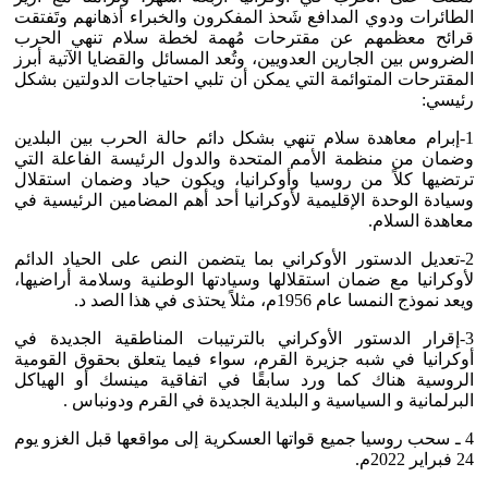
الطائرات ودوي المدافع شَحذ المفكرون والخبراء أذهانهم وتَفتقت
قرائح معظمهم عن مقترحات مُهمة لخطة سلام تنهي الحرب
الضروس بين الجارين العدويين، وتُعد المسائل والقضايا الآتية أبرز
المقترحات المتوائمة التي يمكن أن تلبي احتياجات الدولتين بشكل
رئيسي:
1-إبرام معاهدة سلام تنهي بشكل دائم حالة الحرب بين البلدين
وضمان من منظمة الأمم المتحدة والدول الرئيسة الفاعلة التي
ترتضيها كلاً من روسيا وأوكرانيا، ويكون حياد وضمان استقلال
وسيادة الوحدة الإقليمية لأوكرانيا أحد أهم المضامين الرئيسية في
معاهدة السلام.
2-تعديل الدستور الأوكراني بما يتضمن النص على الحياد الدائم
لأوكرانيا مع ضمان استقلالها وسيادتها الوطنية وسلامة أراضيها،
ويعد نموذج النمسا عام 1956م، مثلاً يحتذى في هذا الصد د.
3-إقرار الدستور الأوكراني بالترتيبات المناطقية الجديدة في
أوكرانيا في شبه جزيرة القرم، سواء فيما يتعلق بحقوق القومية
الروسية هناك كما ورد سابقًا في اتفاقية مينسك أو الهياكل
البرلمانية و السياسية و البلدية الجديدة في القرم ودونباس .
4 ـ سحب روسيا جميع قواتها العسكرية إلى مواقعها قبل الغزو يوم
24 فبراير 2022م.