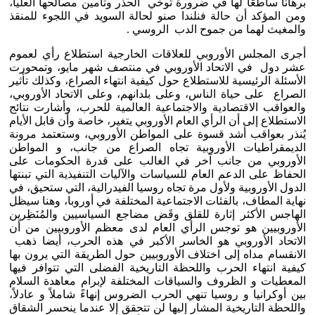
برهانًا ساطعًا لها في ضرورة توخي الحذر وتأمين مصالحها العليا،
ومن المؤكد أن حالة فنلندا صنو لحالة السويد في اللجوء للمنقذ
والمغيث لهما من جموح الدب الروسي .
أجرى المجلس الأوروبي للعلاقات الخارجية استطلاع رأي لعموم
عشر دول في الاتحاد الأوروبي في منتصف شهر مايو، وتمحورت
الأسئلة الرئيسية للاستطلاع حول كيفية انتهاء الصراع، وكذلك تأثير
الصراع على حياة الناس، وعلى بلدانهم، وعلى الاتحاد الأوروبي،
والعواقب الاقتصادية والاجتماعية العالمية للحرب، وأشارت نتائج
الاستطلاع إلى أن الرأي العام الأوروبي يتغير، خاصة وأن قابل الأيام
يُنذر بعواقب أشد قسوة على المواطن الأوروبي، وستعتمد مرونة
الديمقراطيات الأوروبية تجاه الصراع من جانب، و المواطن
الأوروبي من جانب آخر في الغالب على قدرة الحكومات على
الحفاظ على الدعم العام للسياسات والآليات التنفيذية التي تبنتها
الدول الأوروبية ولأول مرة تجاه روسيا الفيدرالية، التي ستحيق، في
نهاية المطاف، بالفئات الاجتماعية المختلفة في أوروبا، وهنا سيظل
الهاجس الأكثر إثارة للقلق وقَض مضاجع السياسيين والمُنَظِرين
الأوروبيين هو توجس الرأي العام لدى معظم الأوروبيين من أن
الاتحاد الأوروبي هو الخاسر الأكبر في هذه الحرب، أيضا ذهب
الانقسام مداه إلى اختلاف الأوروبيين حول الطريقة التي يرون بها
كيفية انتهاء الحرب واللحظة التاريخية الفضلى التي تتوافر فيها
المعطيات و الظروف والسياقات المختلفة لإبرام معاهدة السلام
بين أوكرانيا و روسيا تنهي الحرب الضروس إنهاءً شاملاً و عادلاً،
واللحظة التاريخية المشار إليها لن تتحقق إلا عندما ينحسر الشقاق