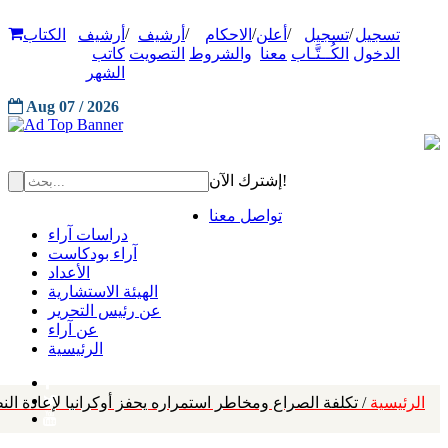
/
/
/
/
/
تسجيل
تسجيل
أعلن
الاحكام
أرشيف
أرشيف
الكتاب
الدخول
الكُــتَّـاب
معنا
والشروط
التصويت
كاتب
الشهر
Aug 07 / 2026
إشترك الآن!
تواصل معنا
دراسات آراء
آراء بودكاست
الأعداد
الهيئة الاستشارية
عن رئيس التحرير
عن آراء
الرئيسية
الرئيسية
/ تكلفة الصراع ومخاطر استمراره يحفز أوكرانيا لإعادة ال