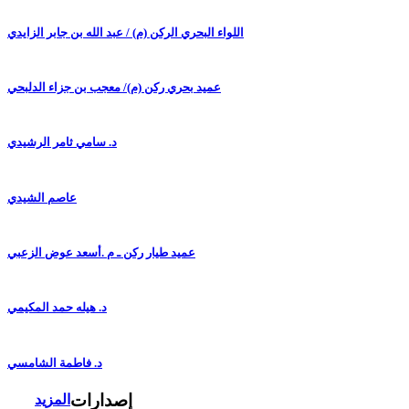
اللواء البحري الركن (م) / عبد الله بن جابر الزايدي
عميد بحري ركن (م)/ معجب بن جزاء الدلبحي
د. سامي ثامر الرشيدي
عاصم الشيدي
عميد طيار ركن ـ م .أسعد عوض الزعبي
د. هيله حمد المكيمي
د. فاطمة الشامسي
إصدارات
المزيد