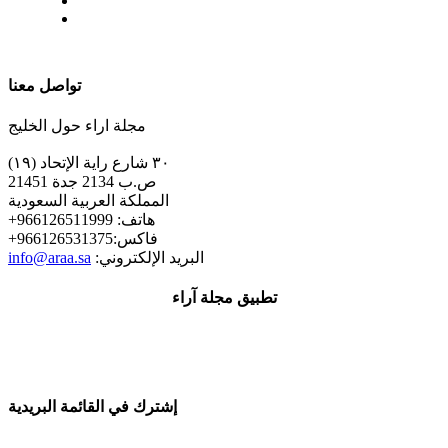
| تابعنا على
تواصل معنا
مجلة اراء حول الخليج
٣٠ شارع راية الإتحاد (١٩)
ص.ب 2134 جدة 21451
المملكة العربية السعودية
+هاتف: 966126511999
+فاكس:966126531375
:البريد الإلكتروني
info@araa.sa
تطبيق مجلة آراء
إشترك في القائمة البريدية