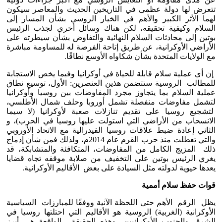
تتعرض لها دولة عظمى في التاريخين الحديث والمعاصر سيكون
لهما الأثر الكبير والأهم في الخيار الروسي بشأن المسار إلى
السلام وكيفية تحقيقه، لكن هناك وسائل أخرى لجذب الرئيس
بوتين إلى محادثات السلام النهائية والتفاوض بشأن سيطرته على
الأراضي الأوكرانية، عن طريق إتاحة الفرصة له للمساومة مباشرة
مع الولايات المتحدة بشأن شكاواه الأوسع نطاقًا.
إن أي عملية سلام قابلة للحياة في أوكرانيا وفيما يخص الاستجابة
للمطالب الروسية ستتضمن هذين العنصرين: الأول، توسيع نطاق
عملية السلام بما يتجاوز مجرد المفاوضات بين روسيا وأوكرانيا
لتشمل مفاوضات منفصلة تشمل أوروبا وحلف شمال الأطلسي،
لتشجيع روسيا على تقديم تنازلات صعبة لأوكرانيا (لا سيما
الانسحاب من الأراضي التي استولت عليها روسيا في الحرب)، و
الثاني إعادة ضبط علاقات روسيا الفيدرالية مع الاتحاد الأوروبي
والتي تعطلت منذ حرب القرم عام 2014م، ولذلك فمن شأن إدماج
ذلك المزيج الكامل من المفاوضات، المتكافئة والمتشابكة، قد
يغري الرئيس بوتين على التخفيف من صلابة موقفه تجاه قضايا
يعدها حيوية لدولته مثل السيادة على بعض الأقاليم الأوكرانية.
قوات حفظ سلام أممية
يظل الرقم الأهم حتى اللحظة الآنية ووفقًا للمبارزات السياسية
الأوكرانية (الغربية) الروسية هو الأقاليم التي احتلتها روسيا في
الشرق والجنوب الأوكرانيين، وهذه الحقيقة الواقعة هي أبرز