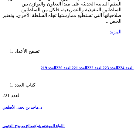
النظم النيابية الحديثة على مبدأ التعاون والتوازن بين
السلطتين التنفيذية والتشريعية، فلكل من السلطتين
صلاحياتها التي تستطيع ممارستها تجاه السلطة الأخرى، وتعتبر
الحص...
المزيد
تصفح الأعداد
العدد 224
العدد 223
العدد 222
العدد 221
العدد 220
العدد 219
كتاب العدد
العدد 221
د. هاجد بن يحيى الأصلعي
اللواء المهندس(م)/صالح صنيدح العتيبي