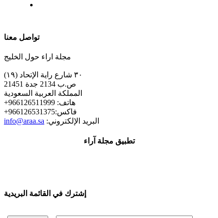
| تابعنا على
تواصل معنا
مجلة اراء حول الخليج
٣٠ شارع راية الإتحاد (١٩)
ص.ب 2134 جدة 21451
المملكة العربية السعودية
+هاتف: 966126511999
+فاكس:966126531375
:البريد الإلكتروني
info@araa.sa
تطبيق مجلة آراء
إشترك في القائمة البريدية