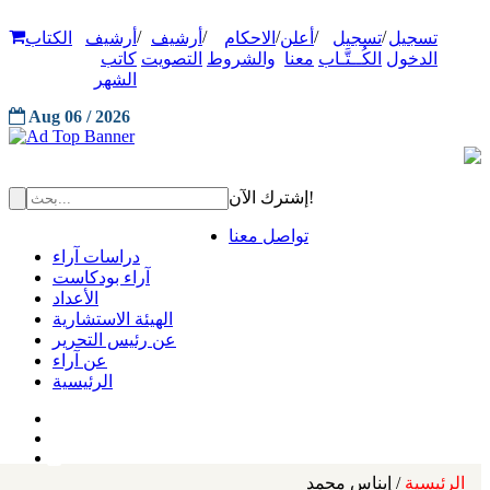
/
/
/
/
/
تسجيل
تسجيل
أعلن
الاحكام
أرشيف
أرشيف
الكتاب
الدخول
الكُــتَّـاب
معنا
والشروط
التصويت
كاتب
الشهر
Aug 06 / 2026
إشترك الآن!
تواصل معنا
دراسات آراء
آراء بودكاست
الأعداد
الهيئة الاستشارية
عن رئيس التحرير
عن آراء
الرئيسية
الرئيسية
/ إيناس محمد