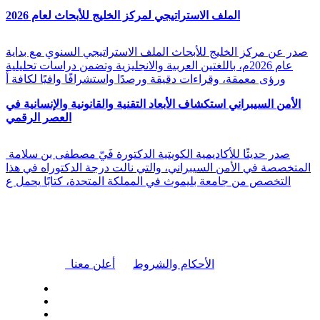
الملف الاستراتيجي لمركز الخليج للأبحاث لعام 2026
صدر عن مركز الخليج للأبحاث الملف الاستراتيجي السنوي مع بداية
عام 2026م، باللغتين العربية والانجليزية وتضمن دراسات تحليلية
ورؤى معمقة، وقراءات دقيقة ورصدًا واستشرافًا وافيًا لكافة أ
الأمن السيبراني استكشاف الأبعاد التقنية والقانونية والإنسانية في
العصر الرقمي
صدر حديثًا للأكاديمية الكويتية الدكتورة فَيّ مصطفى بن سلامة
المتخصصة في الأمن السيبراني، والتي نالت درجة الدكتوراه في هذا
التخصص من جامعة بليموث في المملكة المتحدة، كتابًا يحمل ع
|
الأحكام والشروط
أعلن معنا