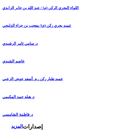
اللواء البحري الركن (م) / عبد الله بن جابر الزايدي
عميد بحري ركن (م)/ معجب بن جزاء الدلبحي
د. سامي ثامر الرشيدي
عاصم الشيدي
عميد طيار ركن ـ م .أسعد عوض الزعبي
د. هيله حمد المكيمي
د. فاطمة الشامسي
إصدارات
المزيد