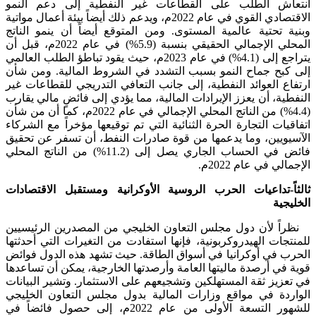
انتعاش الطلب على القطاعات غير النفطية إلى دعم النمو
الاقتصادي القوي في عام 2022م، ويدعم ذلك أيضاً بيئة أعمال مواتية
وبنية تحتية عالمية المستوى. ومن المتوقع أيضاً أن ينمو الناتج
المحلي الإجمالي الحقيقي بنسبة (5.9%) في عام 2022م، قبل أن
يتراجع إلى (4.1%) في عام 2023م، حيث يقود تباطؤ الطلب العالمي
إلى كبح جماح النمو بسبب التشدد في الشروط المالية. ومن شأن
ارتفاع العوائد النفطية، إلى جانب التعافي التدريجي للقطاعات غير
النفطية، أن يعزز الإيرادات المالية، مما يؤدي إلى فائضٍ مالي يقارب
(4.4%) من الناتج المحلي الإجمالي في عام 2022م، كما أن من شأن
اتفاقيات التجارة الحرة الثنائية التي تم توقيعها مؤخراً مع الشركاء
الآسيويين، وما يدعمها من قوة صادرات النفط، أن تسفر عن تحقيق
فائض في الحساب الجاري يصل إلى (11.2%) من الناتج المحلي
الإجمالي في عام 2022م.
ثالثاً-تداعيات الحرب الروسية الأوكرانية ومستقبل الاقتصادات
الخليجية
نظراً لأن دول مجلس التعاون الخليجي من المصدرين الرئيسيين
للمنتجات الهيدروكربونية، فإنها استفادت من التغيرات التي أحدثتها
الحرب في أوكرانيا في أسواق الطاقة. حيث تشهد هذه الدول فوائض
قوية في أرصدة ماليتها العامة وأرصدتها الخارجية، يمكن أن تساعدها
في تعزيز ثقة المستهلكين وتشجيعهم على الاستثمار. وتشير البيانات
الواردة في مواقع وزارات المالية بدول مجلس التعاون الخليجي
للشهور التسعة الأولى من عام 2022م، إلى حصول فائضاً في