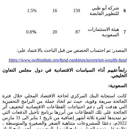
شركة أبو ظبي
1.5%
16
159
6
للتطوير القابضة
هيئة الاستثمارات
0.8
%
20
87
7
السعودية
المصدر: تم احتساب الحصص من قبل الباحث بالاعتماد على
:
https://www.swfinstitute.org/fund-rankings/sovereign-wealth-fund
رابعاً-تقييم أداء السياسات الاقتصادية في دول مجلس التعاون
الخليجي.
السعودية:
كانت استجابة البنك المركزي لحاجة الاقتصاد المحلي خلال فترة
الجائحة سريعة وقوية، حيث تم اتخاذ جملة من البرامج التحفيزية
التي هدفت إلى دعم احتياجات القطاعات الاقتصادية لتخفيف أثر
الجائحة على تلك القطاعات من أبرزها برنامج تأجيل الدفعات التي
تم تمديدها لفترة ثلاثة أشهر إضافية من تاريخ 1 يناير الى 31 مارس
2022م، دعمًا للمشروعات متناهية الصغر والصغيرة والمتوسطة ،
علاوة على تمديد العمل ببرنامج التمويل المضمون – أحد برامج البنك