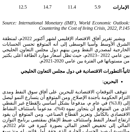
12.5
14.7
11.4
5.9
الإمارات
Source: International Monetary (IMF), World Economic Outlook:
Countering the Cost of living Crisis, 2022, P.145
ويشير تقرير آفاق الاقتصاد الإقليمي لشهر أكتوبر 2022م، لمنطقة
الشرق الأوسط وآسيا الوسطى إلى أنه المتوقع تحسن الحسابات
الخارجية لمصدري النفط ومن بينهم دول مجلس التعاون الخليجي
بين عامي 2022 –2023م، حيث تظل أسعار موارد الطاقة أعلى بكثير
من مستوياتها في الفترة بين عامي 2020-2021م.
ثانياً-التطورات الاقتصادية في دول مجلس التعاون الخليجي
ال
بحرين
:
تتوقف التوقعات الاقتصادية للبحرين على آفاق سوق النفط ومدى
التزام الحكومة بأجندة الإصلاح. ومن المتوقع أن يتسارع النمو ليصل
إلى (3.8%) في عام م، مدفوعاً بشكل أساسي بالقطاع غير النفطي
الذي من المتوقع أن يتجاوز نموه (4%)، مدعوماً باستئناف النشاط
الاقتصادي بالكامل وتعزيز القطاع الصناعي. ومن المتوقع أن يقود
ارتفاع أسعار النفط واستئناف ضبط الإنفاق بمقتضى برنامج التوازن
المالي إلى تخفيض العجز المالي بصورة كبيرة في عام 2022م.
وبالنسبة لرصيد الحساب الجاري الذي حقق أول فائض له منذ سبع