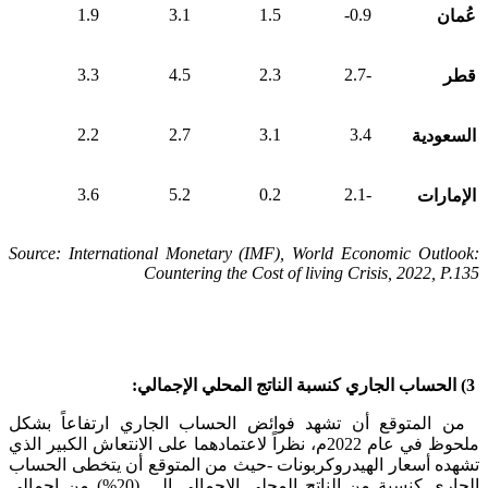
1.9
3.1
1.5
0.9-
عُمان
3.3
4.5
2.3
-2.7
قطر
2.2
2.7
3.1
3.4
السعودية
3.6
5.2
0.2
-2.1
الإمارات
Source: International Monetary (IMF), World Economic Outlook:
Countering the Cost of living Crisis, 2022, P.135
3) الحساب الجاري كنسبة الناتج المحلي الإجمالي:
من المتوقع أن تشهد فوائض الحساب الجاري ارتفاعاً بشكل
ملحوظ في عام 2022م، نظراً لاعتمادهما على الانتعاش الكبير الذي
تشهده أسعار الهيدروكربونات -حيث من المتوقع أن يتخطى الحساب
الجاري كنسبة من الناتج المحلي الإجمالي الـــ (20%) من إجمالي