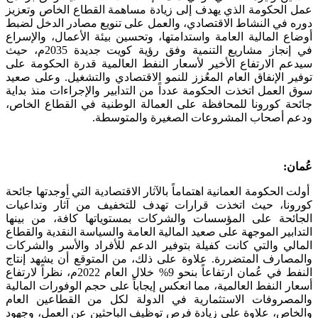
عمل الحكومة الذي يهدف إلى زيادة مساهمة القطاع الخاص وتعزيز
دوره في النشاط الاقتصادي، والعمل على تنويع مصادر الدخل لضبط
أوضاع المالية العامة واستدامتها، وتحسين بيئة الأعمال، والإسراع
في إنجاز مشاريع التنمية وفق رؤية كويت جديدة 2035م، حيث
سيدعم الارتفاع الأخير لأسعار النفط العالمية قدرة الحكومة على
توفير الإنفاق العام المعُزز للنمو الاقتصادي والتشغيل. وعلى صعيد
سوق العمل اتخذت الحكومة عدداً من التدابير والإجراءات منذ بداية
جائحة كورونا للمحافظة على العمالة الوطنية في القطاع الخاص،
ودعم أصحاب المشروعات الصغيرة والمتوسطة.
عُمان:
أولت الحكومة العمانية اهتماماً بالآثار الاقتصادية التي أوجدتها جائحة
كورونا، حيث اتخذت قرارات تهدف للتخفيف من آثار وتداعيات
الجائحة على المؤسسات والشركات بمستوياتها كافة، من بينها
التدابير الموجهة على صعيد المالية العامة والسياسة النقدية والقطاع
المالي والتي كانت كفيلة بتوفير الدعم للأفراد والأسر والشركات
والمصارف المتضررة. علاوة على ذلك، من المتوقع أن يشهد إنتاج
النفط في عُمان ارتفاعاً بنحو 9% خلال العام 2022م، نظراً لارتفاع
أسعار النفط العالمية، مما انعكس إيجاباً على حجم الوفورات المالية
والمصروفات الاستثمارية في الدولة لكل من القطاعين العام
والخاص، علاوة على زيادة فرص توظيف الباحثين عن العمل، وجهود