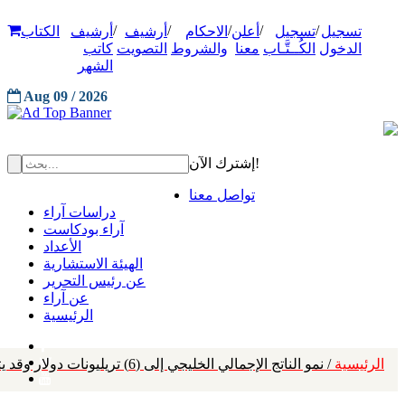
/
/
/
/
/
تسجيل
تسجيل
أعلن
الاحكام
أرشيف
أرشيف
الكتاب
الدخول
الكُــتَّـاب
معنا
والشروط
التصويت
كاتب
الشهر
Aug 09 / 2026
إشترك الآن!
تواصل معنا
دراسات آراء
آراء بودكاست
الأعداد
الهيئة الاستشارية
عن رئيس التحرير
عن آراء
الرئيسية
الرئيسية
/ نمو الناتج الإجمالي الخليجي إلى (6) تريليونات دولار وقد يتخطى 13 تريليونًا عام 2050