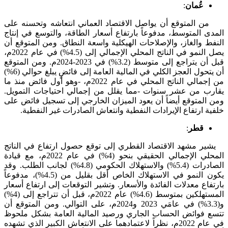
عُمان
:
من المتوقع أن يواصل الاقتصاد العماني انتعاشه وتحسنه على
المدى المتوسط، مدفوعاً بارتفاع أسعار الطاقة، والتوسع في إنتاج
النفط والغاز، والإصلاحات الهيكلية واسعة النطاق. ومن المتوقع أن
يصل النمو في الناتج المحلي الإجمالي إلى (4.5%) في عام 2022م،
قبل أن يتراجع إلى متوسط (3.2%) في 2023-2024م. ومن المتوقع
أن يتحول العجز الكلي في المالية العامة إلى فائضٍ يبلغ حوالي (6%)
من إجمالي الناتج المحلي في عام 2022م، -وهو أول فائض منذ ما
يقارب من عشر سنوات -مما يقلل من إجمالي احتياجات التمويل.
ومن المتوقع أيضاً أن يعود الميزان الخارجي إلى تسجيل فائض على
خلفية ارتفاع الإيرادات النفطية وانتعاش الصادرات غير النفطية.
قطر
:
يشير مشهد الاقتصاد القطري إلى توقع حصول ارتفاع في الناتج
المحلي الإجمالي الحقيقي بنحو (4%) في عام 2022م، مع قيادة
الصادرات (5.4%) والاستهلاك الحكومي (4.8%) لجانب الطلب. وقد
يكون النمو في الاستهلاك الخاص أقل بقليل من (4.5%)، مدفوعاً
بارتفاع معدلات الفائدة والأسعار. وتشير التوقعات إلى ارتفاع أسعار
المستهلكين بمتوسط (4.6%) عام 2022م، قبل أن تتراجع إلى (4%)
و(3.3%) في عامَي 2023 و2024م، على التوالي. ومن المتوقع أن
تتسع فوائض الحساب الجاري ورصيد المالية العامة بشكل ملحوظ
في عام 2022م، نظراً لاعتمادهما على الانتعاش الكبير الذي تشهده