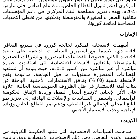
المركزي لدعم تمويل القطاع الخاص- مدة عام إضافي حتى مارس
2023م، بهدف تعزيز مساهمة البنك المركزي في دعم المؤسسات
متناهية الصغر والصغيرة والمتوسطة وتمكينها من تخطي التحديات
المصاحبة لجائحة كورونا.
الإمارات:
أسهمت الاستجابة المبكرة لجائحة كورونا في تسريع التعافي
الاقتصادي، لاسيما مع استمرار السياسات الداعمة على صعيد
الاقتصاد الكلي خصوصاً للقطاعات المتضررة والشركات الصغيرة
والمتوسطة وانتعاش الأنشطة الاقتصادية التي استفادت بصورة
مباشرة أو غير مباشرة من اكسبو 2020م، حيث يتوقع أن تستعيد
القطاعات المتضررة مستويات ما قبل الجائحة، مدعومة بفتح
الأنشطة بنسبة (100%) وتدفق الاستثمارات الأجنبية الباحثة عن
بيئات أمنة للاستثمار في ظل الظروف الجيوسياسية الحالية، علاوة
على الأثر الإيجابي لارتفاع أسعار النفط، وزيادة الإنفاق الحكومية
الرأسمالي، واستمرار السياسات والإصلاحات الهادفة إلى تعزيز نمو
الناتج المحلي الإجمالي غير النفطي، ودعم نمو القطاع الخاص وزيادة
الإنتاجية وجذب الاستثمار الأجنبي.
الكويت:
ساهمت السياسات الاقتصادية التي تبنتها الحكومة الكويتية في
تحسين وتيرة التعافي، وفي ذلك الإصلاحات الاقتصادية وفق برنامج