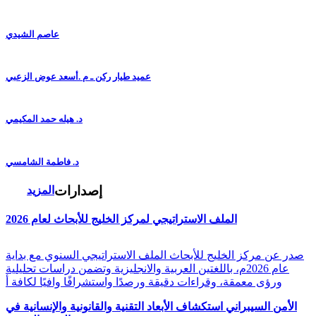
عاصم الشيدي
عميد طيار ركن ـ م .أسعد عوض الزعبي
د. هيله حمد المكيمي
د. فاطمة الشامسي
إصدارات
المزيد
الملف الاستراتيجي لمركز الخليج للأبحاث لعام 2026
صدر عن مركز الخليج للأبحاث الملف الاستراتيجي السنوي مع بداية
عام 2026م، باللغتين العربية والانجليزية وتضمن دراسات تحليلية
ورؤى معمقة، وقراءات دقيقة ورصدًا واستشرافًا وافيًا لكافة أ
الأمن السيبراني استكشاف الأبعاد التقنية والقانونية والإنسانية في