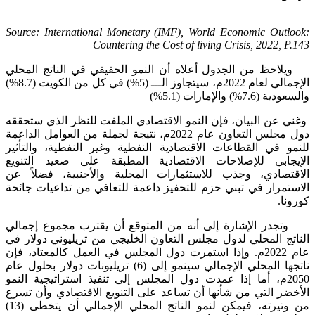
Source: International Monetary (IMF), World Economic Outlook:
Countering the Cost of living Crisis, 2022, P.143
ويلاحظ من الجدول أعلاه أن النمو الحقيقي في الناتج المحلي
الإجمالي لعام 2022م، سيتجاوز الـــ (5%) في كل من الكويت (8.7%)
والسعودية (7.6%) والإمارات (5.1%)
وغني عن البيان، فإن النمو الاقتصادي الملفت للنظر الذي ستحققه
دول مجلس التعاون عام 2022م، نتيجة لجملة من العوامل الداعمة
للنمو في القطاعات الاقتصادية النفطية وغير النفطية، والتأثير
الإيجابي للإصلاحات الاقتصادية المطبقة على صعيد التنويع
الاقتصادي، وجذب للاستثمارات المحلية والأجنبية، فضلاً عن
الاستمرار في تبني حزم للتحفيز داعمة للتعافي من تداعيات جائحة
كورونا.
وتجدر الإشارة إلى أنه من المتوقع أن يقترب مجموع إجمالي
الناتج المحلي لدول مجلس التعاون الخليجي من تريليوني دولار في
عام 2022م. وإذا استمرت دول المجلس في العمل كالمعتاد، فإن
ناتجها المحلي الإجمالي سينمو إلى (6) تريليونات دولار بحلول عام
2050م، أما إذا عمدت دول المجلس إلى تنفيذ استراتيجية النمو
الأخضر التي من شأنها أن تساعد على التنويع الاقتصادي وأن تسرع
من وتيرته، فيمكن لنمو الناتج المحلي الإجمالي أن يتخطى (13)