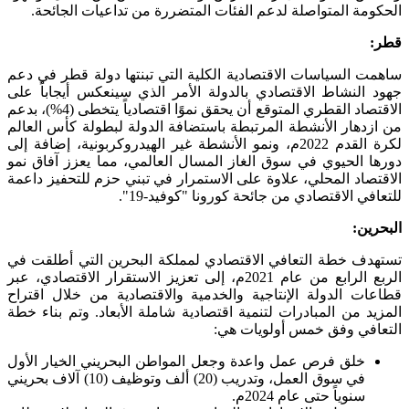
الحكومة المتواصلة لدعم الفئات المتضررة من تداعيات الجائحة.
قطر:
ساهمت السياسات الاقتصادية الكلية التي تبنتها دولة قطر في دعم
جهود النشاط الاقتصادي بالدولة الأمر الذي سينعكس أيجاباً على
الاقتصاد القطري المتوقع أن يحقق نموًا اقتصادياً يتخطى (4%)، بدعم
من ازدهار الأنشطة المرتبطة باستضافة الدولة لبطولة كأس العالم
لكرة القدم 2022م، ونمو الأنشطة غير الهيدروكربونية، إضافة إلى
دورها الحيوي في سوق الغاز المسال العالمي، مما يعزز آفاق نمو
الاقتصاد المحلي، علاوة على الاستمرار في تبني حزم للتحفيز داعمة
للتعافي الاقتصادي من جائحة كورونا "كوفيد-19".
البحرين:
تستهدف خطة التعافي الاقتصادي لمملكة البحرين التي أطلقت في
الربع الرابع من عام 2021م، إلى تعزيز الاستقرار الاقتصادي، عبر
قطاعات الدولة الإنتاجية والخدمية والاقتصادية من خلال اقتراح
المزيد من المبادرات لتنمية اقتصادية شاملة الأبعاد. وتم بناء خطة
التعافي وفق خمس أولويات هي:
خلق فرص عمل واعدة وجعل المواطن البحريني الخيار الأول
في سوق العمل، وتدريب (20) ألف وتوظيف (10) آلاف بحريني
سنوياً حتى عام 2024م.