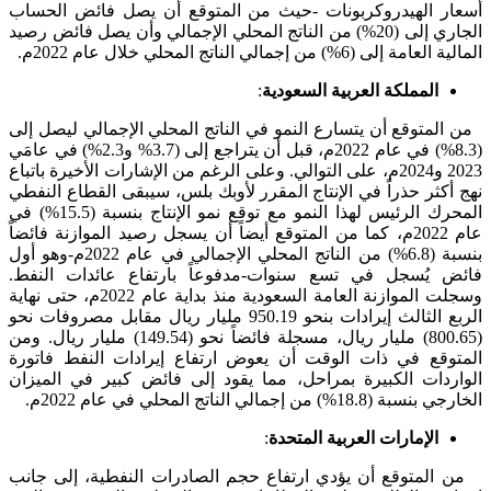
أسعار الهيدروكربونات -حيث من المتوقع أن يصل فائض الحساب
الجاري إلى (20%) من الناتج المحلي الإجمالي وأن يصل فائض رصيد
المالية العامة إلى (6%) من إجمالي الناتج المحلي خلال عام 2022م.
المملكة العربية السعودية
:
من المتوقع أن يتسارع النمو في الناتج المحلي الإجمالي ليصل إلى
(8.3%) في عام 2022م، قبل أن يتراجع إلى (3.7% و2.3%) في عامَي
2023 و2024م، على التوالي. وعلى الرغم من الإشارات الأخيرة باتباع
نهج أكثر حذراً في الإنتاج المقرر لأوبك بلس، سيبقى القطاع النفطي
المحرك الرئيس لهذا النمو مع توقع نمو الإنتاج بنسبة (15.5%) في
عام 2022م، كما من المتوقع أيضاً أن يسجل رصيد الموازنة فائضاً
بنسبة (6.8%) من الناتج المحلي الإجمالي في عام 2022م-وهو أول
فائض يُسجل في تسع سنوات-مدفوعاً بارتفاع عائدات النفط.
وسجلت الموازنة العامة السعودية منذ بداية عام 2022م، حتى نهاية
الربع الثالث إيرادات بنحو 950.19 مليار ريال مقابل مصروفات نحو
(800.65) مليار ريال، مسجلة فائضاً نحو (149.54) مليار ريال. ومن
المتوقع في ذات الوقت أن يعوض ارتفاع إيرادات النفط فاتورة
الواردات الكبيرة بمراحل، مما يقود إلى فائض كبير في الميزان
الخارجي بنسبة (18.8%) من إجمالي الناتج المحلي في عام 2022م.
الإمارات العربية المتحدة
:
من المتوقع أن يؤدي ارتفاع حجم الصادرات النفطية، إلى جانب