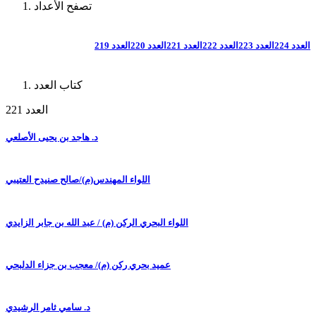
تصفح الأعداد
العدد 224
العدد 223
العدد 222
العدد 221
العدد 220
العدد 219
كتاب العدد
العدد 221
د. هاجد بن يحيى الأصلعي
اللواء المهندس(م)/صالح صنيدح العتيبي
اللواء البحري الركن (م) / عبد الله بن جابر الزايدي
عميد بحري ركن (م)/ معجب بن جزاء الدلبحي
د. سامي ثامر الرشيدي