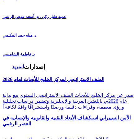
عميد طيار ركن ـ م .أسعد عوض الزعبي
د. هيله حمد المكيمي
د. فاطمة الشامسي
إصدارات
المزيد
الملف الاستراتيجي لمركز الخليج للأبحاث لعام 2026
صدر عن مركز الخليج للأبحاث الملف الاستراتيجي السنوي مع بداية
عام 2026م، باللغتين العربية والانجليزية وتضمن دراسات تحليلية
ورؤى معمقة، وقراءات دقيقة ورصدًا واستشرافًا وافيًا لكافة أ
الأمن السيبراني استكشاف الأبعاد التقنية والقانونية والإنسانية في
العصر الرقمي