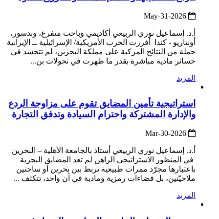
2026-May-31
أ.د. إسماعيل نوري الربيعي أكاديمي وباحث متفرغ، وندسور،
أونتاريو - كندا أفرزت الحرب الأمريكية/ الإسرائيلية ــ الإيرانية
جملة من النتائج المركبة على مملكة البحرين، لم تتجسد في
خسائر مادية مباشرة بقدر ما ظهرت في تحولات بن...
المزيد
استراتيجية تأمين المضايق تقوم على مزاوجة الردع
والإدارة المشتركة واحترام السيادة وتدفق التجارة
2026-Mar-30
أ.د. إسماعيل نوري الربيعي أستاذ بالجامعة الأهلية – البحرين
في المنظور الاستراتيجي الراهن لم تعد المضايق البحرية
باعتبارها مجرّد ممرات طبيعية تربط بين بحرين أو ساحتين
ملاحيّتين، بل فضاءات رمزية ومادية في آن واحد، تتكثف ...
المزيد