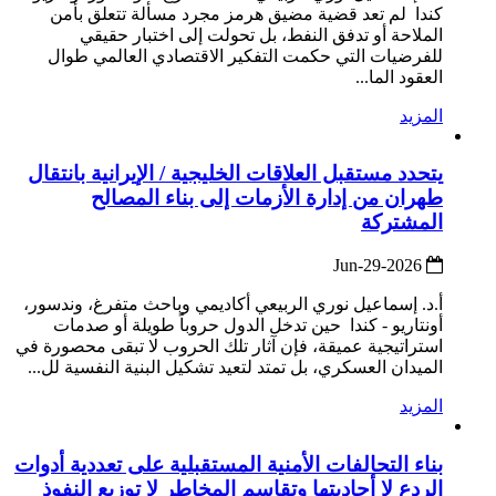
كندا لم تعد قضية مضيق هرمز مجرد مسألة تتعلق بأمن
الملاحة أو تدفق النفط، بل تحولت إلى اختبار حقيقي
للفرضيات التي حكمت التفكير الاقتصادي العالمي طوال
العقود الما...
المزيد
يتحدد مستقبل العلاقات الخليجية / الإيرانية بانتقال
طهران من إدارة الأزمات إلى بناء المصالح
المشتركة
2026-Jun-29
أ.د. إسماعيل نوري الربيعي أكاديمي وباحث متفرغ، وندسور،
أونتاريو - كندا حين تدخل الدول حروباً طويلة أو صدمات
استراتيجية عميقة، فإن آثار تلك الحروب لا تبقى محصورة في
الميدان العسكري، بل تمتد لتعيد تشكيل البنية النفسية لل...
المزيد
بناء التحالفات الأمنية المستقبلية على تعددية أدوات
الردع لا أحاديتها وتقاسم المخاطر لا توزيع النفوذ