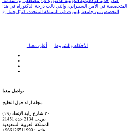
صدر حديثًا للأكاديمية الكويتية الدكتورة فَيّ مصطفى بن سلامة
المتخصصة في الأمن السيبراني، والتي نالت درجة الدكتوراه في هذا
التخصص من جامعة بليموث في المملكة المتحدة، كتابًا يحمل ع
|
الأحكام والشروط
أعلن معنا
| تابعنا على
تواصل معنا
مجلة اراء حول الخليج
٣٠ شارع راية الإتحاد (١٩)
ص.ب 2134 جدة 21451
المملكة العربية السعودية
+هاتف: 966126511999