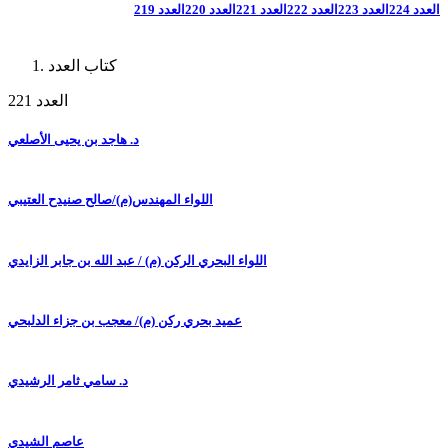
العدد 224
العدد 223
العدد 222
العدد 221
العدد 220
العدد 219
كتاب العدد
العدد 221
د. هاجد بن يحيى الأصلعي
اللواء المهندس(م)/صالح صنيدح العتيبي
اللواء البحري الركن (م) / عبد الله بن جابر الزايدي
عميد بحري ركن (م)/ معجب بن جزاء الدلبحي
د. سامي ثامر الرشيدي
عاصم الشيدي