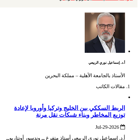
أ.د. إسماعيل نوري الربيعي
الأستاذ بالجامعة الأهلية – مملكة البحرين
مقالات الكاتب
الربط السككي بين الخليج وتركيا وأوروبا لإعادة
توزيع المخاطر وبناء شبكات نقل مرنة
2026-Jul-29
أ.د. إسماعيل نوري الربيعي أستاذ متفرغ ــ وندسور أونتاريوــ