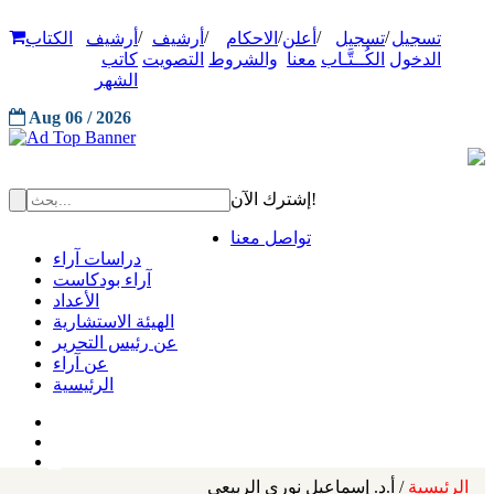
/
/
/
/
/
تسجيل
تسجيل
أعلن
الاحكام
أرشيف
أرشيف
الكتاب
الدخول
الكُــتَّـاب
معنا
والشروط
التصويت
كاتب
الشهر
Aug 06 / 2026
إشترك الآن!
تواصل معنا
دراسات آراء
آراء بودكاست
الأعداد
الهيئة الاستشارية
عن رئيس التحرير
عن آراء
الرئيسية
الرئيسية
/ أ.د. إسماعيل نوري الربيعي