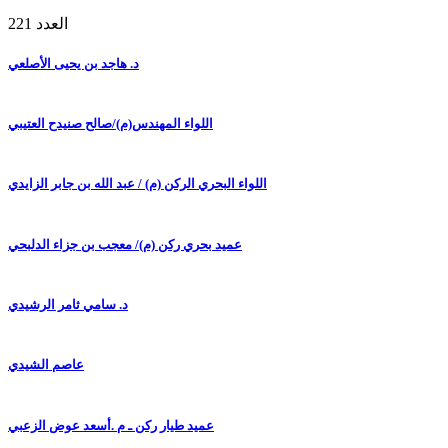
العدد 221
د. هاجد بن يحيى الأصلعي
اللواء المهندس(م)/صالح صنيدح العتيبي
اللواء البحري الركن (م) / عبد الله بن جابر الزايدي
عميد بحري ركن (م)/ معجب بن جزاء الدلبحي
د. سامي ثامر الرشيدي
عاصم الشيدي
عميد طيار ركن ـ م .أسعد عوض الزعبي