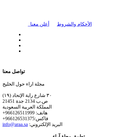
|
الأحكام والشروط
أعلن معنا
| تابعنا على
تواصل معنا
مجلة اراء حول الخليج
٣٠ شارع راية الإتحاد (١٩)
ص.ب 2134 جدة 21451
المملكة العربية السعودية
+هاتف: 966126511999
+فاكس:966126531375
:البريد الإلكتروني
info@araa.sa
تطبيق مجلة آراء