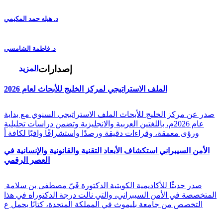
د. هيله حمد المكيمي
د. فاطمة الشامسي
إصدارات
المزيد
الملف الاستراتيجي لمركز الخليج للأبحاث لعام 2026
صدر عن مركز الخليج للأبحاث الملف الاستراتيجي السنوي مع بداية
عام 2026م، باللغتين العربية والانجليزية وتضمن دراسات تحليلية
ورؤى معمقة، وقراءات دقيقة ورصدًا واستشرافًا وافيًا لكافة أ
الأمن السيبراني استكشاف الأبعاد التقنية والقانونية والإنسانية في
العصر الرقمي
صدر حديثًا للأكاديمية الكويتية الدكتورة فَيّ مصطفى بن سلامة
المتخصصة في الأمن السيبراني، والتي نالت درجة الدكتوراه في هذا
التخصص من جامعة بليموث في المملكة المتحدة، كتابًا يحمل ع