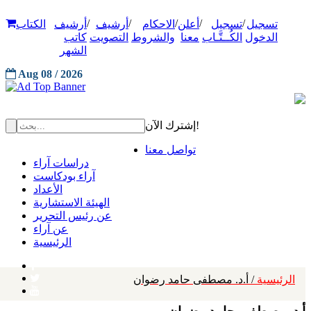
/
/
/
/
/
تسجيل
تسجيل
أعلن
الاحكام
أرشيف
أرشيف
الكتاب
الدخول
الكُــتَّـاب
معنا
والشروط
التصويت
كاتب
الشهر
Aug 08 / 2026
إشترك الآن!
تواصل معنا
دراسات آراء
آراء بودكاست
الأعداد
الهيئة الاستشارية
عن رئيس التحرير
عن آراء
الرئيسية
الرئيسية
/ أ.د. مصطفى حامد رضوان