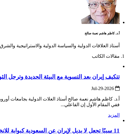
أ.د. كاظم هاشم نعمة صالح
أستاذ العلاقات الدولية والسياسة الدولية والاستراتيجية والش
مقالات الكاتب
تتكيف إيران بعد التسوية مع البيئة الجديدة وترحل الث
2026-Jul-29
أ.د. كاظم هاشم نعمة صالح أستاذ العلات الدولية بجامعات أوروبا
ففي المقام الأول إن الفاعلي...
المزيد
11 سببًا تجعل لا بديل لإيران عن السعودية كبوابة للانخراط والوفاق البراغماتي مع دول الخليج