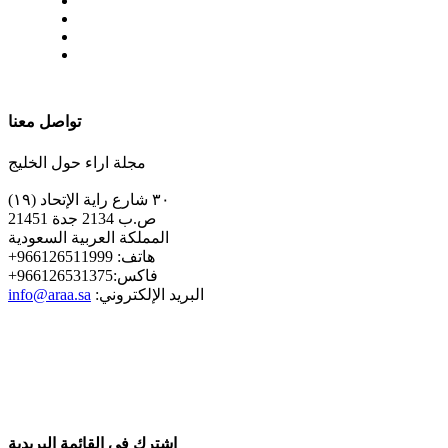
| تابعنا على
تواصل معنا
مجلة اراء حول الخليج
٣٠ شارع راية الإتحاد (١٩)
ص.ب 2134 جدة 21451
المملكة العربية السعودية
+هاتف: 966126511999
+فاكس:966126531375
:البريد الإلكتروني
info@araa.sa
إشترك في القائمة البريدية