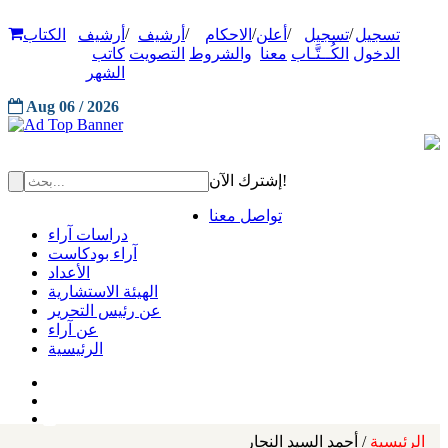
/
/
/
/
/
تسجيل
تسجيل
أعلن
الاحكام
أرشيف
أرشيف
الكتاب
الدخول
الكُــتَّـاب
معنا
والشروط
التصويت
كاتب
الشهر
Aug 06 / 2026
إشترك الآن!
تواصل معنا
دراسات آراء
آراء بودكاست
الأعداد
الهيئة الاستشارية
عن رئيس التحرير
عن آراء
الرئيسية
الرئيسية
/ أحمد السيد النجار