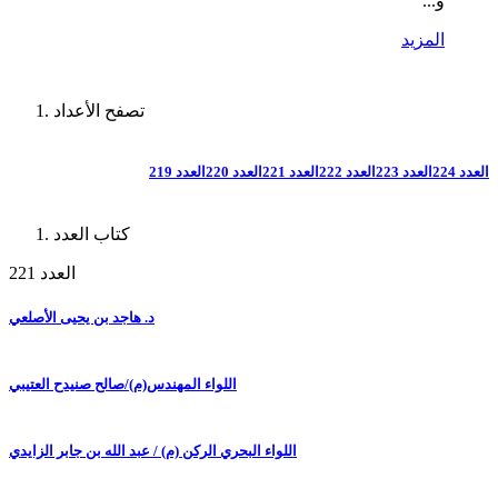
و...
المزيد
تصفح الأعداد
العدد 224
العدد 223
العدد 222
العدد 221
العدد 220
العدد 219
كتاب العدد
العدد 221
د. هاجد بن يحيى الأصلعي
اللواء المهندس(م)/صالح صنيدح العتيبي
اللواء البحري الركن (م) / عبد الله بن جابر الزايدي