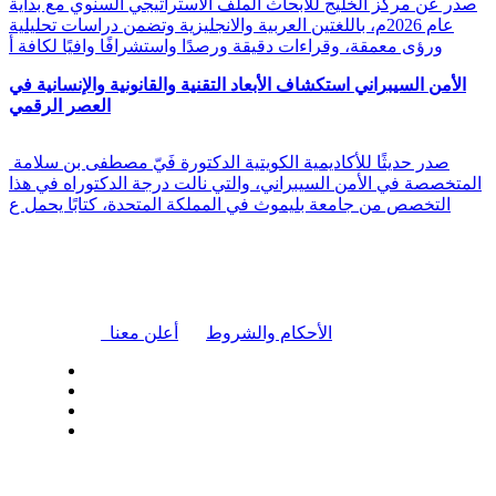
صدر عن مركز الخليج للأبحاث الملف الاستراتيجي السنوي مع بداية
عام 2026م، باللغتين العربية والانجليزية وتضمن دراسات تحليلية
ورؤى معمقة، وقراءات دقيقة ورصدًا واستشرافًا وافيًا لكافة أ
الأمن السيبراني استكشاف الأبعاد التقنية والقانونية والإنسانية في
العصر الرقمي
صدر حديثًا للأكاديمية الكويتية الدكتورة فَيّ مصطفى بن سلامة
المتخصصة في الأمن السيبراني، والتي نالت درجة الدكتوراه في هذا
التخصص من جامعة بليموث في المملكة المتحدة، كتابًا يحمل ع
|
الأحكام والشروط
أعلن معنا
| تابعنا على