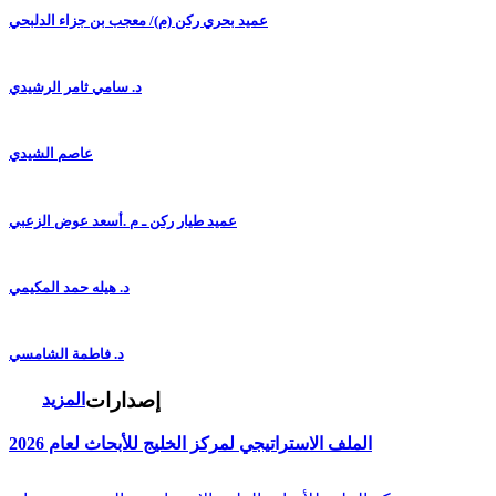
عميد بحري ركن (م)/ معجب بن جزاء الدلبحي
د. سامي ثامر الرشيدي
عاصم الشيدي
عميد طيار ركن ـ م .أسعد عوض الزعبي
د. هيله حمد المكيمي
د. فاطمة الشامسي
إصدارات
المزيد
الملف الاستراتيجي لمركز الخليج للأبحاث لعام 2026