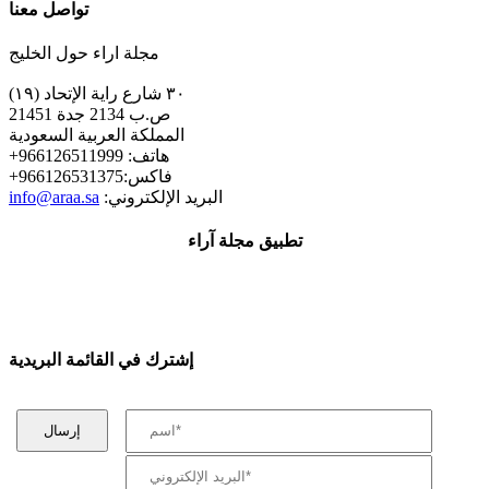
تواصل معنا
مجلة اراء حول الخليج
٣٠ شارع راية الإتحاد (١٩)
ص.ب 2134 جدة 21451
المملكة العربية السعودية
+هاتف: 966126511999
+فاكس:966126531375
:البريد الإلكتروني
info@araa.sa
تطبيق مجلة آراء
إشترك في القائمة البريدية