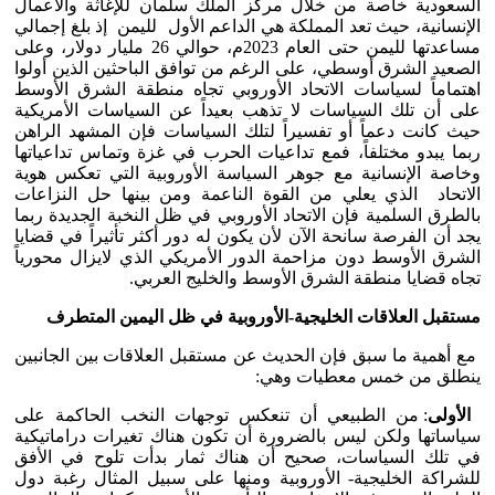
السعودية خاصة من خلال مركز الملك سلمان للإغاثة والأعمال
الإنسانية، حيث تعد المملكة هي الداعم الأول لليمن إذ بلغ إجمالي
مساعدتها لليمن حتى العام 2023م، حوالي 26 مليار دولار، وعلى
الصعيد الشرق أوسطي، على الرغم من توافق الباحثين الذين أولوا
اهتماماً لسياسات الاتحاد الأوروبي تجاه منطقة الشرق الأوسط
على أن تلك السياسات لا تذهب بعيداً عن السياسات الأمريكية
حيث كانت دعماً أو تفسيراً لتلك السياسات فإن المشهد الراهن
ربما يبدو مختلفاً، فمع تداعيات الحرب في غزة وتماس تداعياتها
وخاصة الإنسانية مع جوهر السياسة الأوروبية التي تعكس هوية
الاتحاد الذي يعلي من القوة الناعمة ومن بينها حل النزاعات
بالطرق السلمية فإن الاتحاد الأوروبي في ظل النخبة الجديدة ربما
يجد أن الفرصة سانحة الآن لأن يكون له دور أكثر تأثيراً في قضايا
الشرق الأوسط دون مزاحمة الدور الأمريكي الذي لايزال محورياً
تجاه قضايا منطقة الشرق الأوسط والخليج العربي.
مستقبل العلاقات الخليجية-الأوروبية في ظل اليمين المتطرف
مع أهمية ما سبق فإن الحديث عن مستقبل العلاقات بين الجانبين
ينطلق من خمس معطيات وهي:
الأولى
: من الطبيعي أن تنعكس توجهات النخب الحاكمة على
سياساتها ولكن ليس بالضرورة أن تكون هناك تغيرات دراماتيكية
في تلك السياسات، صحيح أن هناك ثمار بدأت تلوح في الأفق
للشراكة الخليجية- الأوروبية ومنها على سبيل المثال رغبة دول