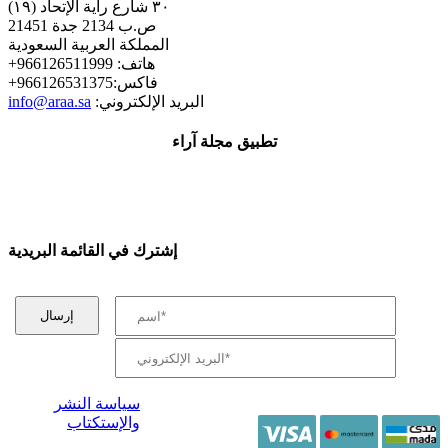
٣٠ شارع راية الإتحاد (١٩)
ص.ب 2134 جدة 21451
المملكة العربية السعودية
+هاتف: 966126511999
+فاكس:966126531375
:البريد الإلكتروني
info@araa.sa
تطبيق مجلة آراء
إشترك في القائمة البريدية
سياسة النشر
والإستكتاب
/ جميع الحقوق