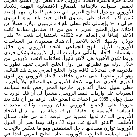
تمديد فترة تأشيرة الاتحاد الأوروبي لأبناء بعض دول الخليج العربي
لخمس سنوات، بالإضافة للمصالح الاقتصادية المهمة للاتحاد
الأوروبي مع دول الخليج العربي التي تعد شريكاً تجارياً مهماً إذ تعد
ثامن أكبر اقتصاد على مستوى العالم حيث بلغ نموها السنوي
حوالي 6 % وإجمالي ناتج محلي بلغ 2,4 تريليون دولار، فضلاً عن
امتلاك دول الخليج العربي 5 من بين 10 صناديق سيادية كانت
الأعلى إنفاقاً في العالم عام 2022م باستثمارات بلغت 74 مليار
دولار، وثانيها: الأخذ بالاعتبار أن هناك مستويان من السياسات
الأوروبية الأول: النهج الجماعي للاتحاد الأوروبي من خلال
مؤسسات الاتحاد، والثاني: سياسات الدول الأوروبية بشكل فردي
وربما تكون الأخيرة هي الأكثر تأثيراً، فعلاقات الاتحاد الأوروبي من
خلال دوله مع نظيراتها من دول الخليج العربي تشهد تطورات
ملحوظة في المجالات كافة، ودول الخليج العربي تدرك تلك الثنائية،
وهو أمر ملحوظ حتى ضمن علاقات الاتحاد الأوروبي مع القوى
الكبرى الأخرى، فما يهم الاتحاد الأوروبي هو المصالح أولاً وأخيراً،
فعلى سبيل المثال أكد وزير خارجية المجر رفض بلاده لسياسة
العقوبات على واردات النفط الروسي، مشيراً إلى أن تلك الواردات
تمثل حوالي 65% من احتياجات المجر على الرغم من أن ذلك يعد
خروجاً على الإجماع الأوروبي بشأن روسيا، وثالث محددات
السياسة الأوروبية هو حقيقة أن 23 دولة من بين دول الاتحاد
الأوروبي الــ 27 لديها عضوية في الوقت ذاته في حلف شمال
الأطلسي "الناتو" البالغ عدد دوله 32 دولة، وهذا يعني أن الدول
الأوروبية توازن مصالحها داخل المنظمتين وهو ما ينعكس بالإيجاب
على السياسة الخارجية الأوروبية تجاه الخليج العربي أخذاً في