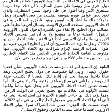
الخليج العربي في الإعفاء من التأشيرة الأوروبية كما هو الحال مع
دول أخرى مثل روسيا على سبيل المثال، إلا أن ذلك الهدف ربما
يستغرق الأمر وقتاً أطول في ظل وجود اليمين المتطرف والذي
تعود بعض عوامل فوزه لموقفه المتشدد من قضايا الهجرة، ولعل
ما يؤكد ذلك ما أشار إليه لويس بوينو الناطق باللغة العربية في
الاتحاد الأوروبي لمنطقة الشرق الأوسط وشمال أفريقيا تعليقاً على
مطالب دول الخليج بالإعفاء من تأشيرة الدخول للدول الأوروبية
بالقول" العملية نوعاً ما معقدة ولا بد أن تمر بمجلس الاتحاد
الأوروبي، والبرلمان الأوروبي أخذاً في الاعتبار نتائج انتخابات يونيو
2024"، ولعل ما يؤيد ذلك التصريح أن لدول الخليج العربي خبرة مع
طول الفترات الزمنية لإبرام شراكات مع الاتحاد الأوروبي منها
مفاوضات اتفاقية التجارة الحرة بين الجانبين منذ الاتفاق الإطاري
بين الجانبين منذ عام 1988م، والتي لم يتم توقيعها حتى الآن.
الثانية
: إن المتتبع لمواقف مؤسسات الاتحاد الأوروبي بشأن قضايا
حقوق الإنسان والتي لها خصوصية في دول الخليج العربي وتعد
شأناً داخلياً محضاً، يجد أن إثارة تلك القضايا لا يكتسب صفة
الديمومة وإنما تأتي في سياق مواقف وقتية، ولكن لا يعني ذلك أنها
ليست ضمن أجندة الاتحاد الأوروبي فلم يتخل عنها تماماً ولكنها
ليست الأولوية في العلاقات مع الخليج العربي في الوقت الراهن،
ومما يؤكد ذلك أنها جاءت الفقرة الأخيرة في استراتيجية الشراكة
التي أعلنها الاتحاد الأوروبي مع دول الخليج العربي في مايو 2022م،
حيث تضمنت تلك الفقرة" ضمن تلك الشراكة سوف يولي الاتحاد
الأوروبي اهتماماً خاصاً بسيادة القانون وحقوق الإنسان".