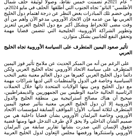
" عام 2021م تضمنت خمس نقاط، وصولاً لوثيقة حلف شمال
الأطلسي" الناتو" تجاه الجنوب التي أطلقها الحلف في مايو 2024م،
وفي خضم تلك المبادرات بغض النظر عن درجة اهتمام دول الخليج
العربي بها من عدمه فإن الاتحاد الأوروبي مدعو الآن وأهم من أي
وقت مضى للانخراط وبشكل أكبر مع دول الخليج العربي لتعزيز
وتطوير الشراكة الأوروبية- الخليجية التي تتضمن قضايا مهمة
وتحقق النفع للجانبين بشكل متوازن.
تأثير صعود اليمين المتطرف على السياسة الأوروبية تجاه الخليج
العربي
على الرغم من أنه من المبكر الحديث عن ملامح تأثير فوز اليمين
المتطرف على سياسة الاتحاد الأوروبي تجاه الخليج العربي ولكن
دائماً دول الخليج العربي كغيرها من دول العالم معنية بتغير النخب
السياسية وخاصة في الدول والمنظمات التي لديها شراكات مهمة
مع دول الخليج ومن بينها الولايات المتحدة ذاتها خلال الحملات
الرئاسية الحالية حامية الوطيس بين الجمهوريين والديمقراطيين،
صحيح أن هناك مصالح استراتيجية بين منطقة الخليج والدول
الأوروبية إلا أن دول الخليج العربي معنية بتأثير صعود اليمين
المتطرف لثلاثة أسباب الأول: المواقف السابقة لمؤسسات الاتحاد
الأوروبي وخاصة البرلمان الأوروبي بشأن قضايا داخلية هي من
صميم الشأن الداخلي ولا يحق لأي طرف التدخل فيها ومنها قضية
حقوق الإنسان التي صدرت بشأنها تقارير سابقة من البرلمان
الأوروبي واستنكرها ورفضها مجلس التعاون لدول الخليج العربية