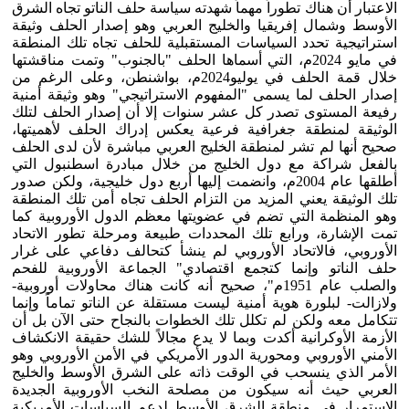
الاعتبار أن هناك تطوراً مهماً شهدته سياسة حلف الناتو تجاه الشرق
الأوسط وشمال إفريقيا والخليج العربي وهو إصدار الحلف وثيقة
استراتيجية تحدد السياسات المستقبلية للحلف تجاه تلك المنطقة
في مايو 2024م، التي أسماها الحلف "بالجنوب" وتمت مناقشتها
خلال قمة الحلف في يوليو2024م، بواشنطن، وعلى الرغم من
إصدار الحلف لما يسمى "المفهوم الاستراتيجي" وهو وثيقة أمنية
رفيعة المستوى تصدر كل عشر سنوات إلا أن إصدار الحلف لتلك
الوثيقة لمنطقة جغرافية فرعية يعكس إدراك الحلف لأهميتها،
صحيح أنها لم تشر لمنطقة الخليج العربي مباشرة لأن لدى الحلف
بالفعل شراكة مع دول الخليج من خلال مبادرة اسطنبول التي
أطلقها عام 2004م، وانضمت إليها أربع دول خليجية، ولكن صدور
تلك الوثيقة يعني المزيد من التزام الحلف تجاه أمن تلك المنطقة
وهو المنظمة التي تضم في عضويتها معظم الدول الأوروبية كما
تمت الإشارة، ورابع تلك المحددات طبيعة ومرحلة تطور الاتحاد
الأوروبي، فالاتحاد الأوروبي لم ينشأ كتحالف دفاعي على غرار
حلف الناتو وإنما كتجمع اقتصادي" الجماعة الأوروبية للفحم
والصلب عام 1951م"، صحيح أنه كانت هناك محاولات أوروبية-
ولازالت- لبلورة هوية أمنية ليست مستقلة عن الناتو تماماً وإنما
تتكامل معه ولكن لم تكلل تلك الخطوات بالنجاح حتى الآن بل أن
الأزمة الأوكرانية أكدت وبما لا يدع مجالاً للشك حقيقة الانكشاف
الأمني الأوروبي ومحورية الدور الأمريكي في الأمن الأوروبي وهو
الأمر الذي ينسحب في الوقت ذاته على الشرق الأوسط والخليج
العربي حيث أنه سيكون من مصلحة النخب الأوروبية الجديدة
الاستمرار في منطقة الشرق الأوسط لدعم السياسات الأمريكية