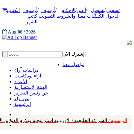
/
/
/
/
/
تسجيل
تسجيل
أعلن
الاحكام
أرشيف
أرشيف
الكتاب
الدخول
الكُــتَّـاب
معنا
والشروط
التصويت
كاتب
الشهر
Aug 08 / 2026
إشترك الآن!
تواصل معنا
دراسات آراء
آراء بودكاست
الأعداد
الهيئة الاستشارية
عن رئيس التحرير
عن آراء
الرئيسية
الرئيسية
/ الشراكة الخليجية / الأوروبية استراتيجية وتلازم الدورين 