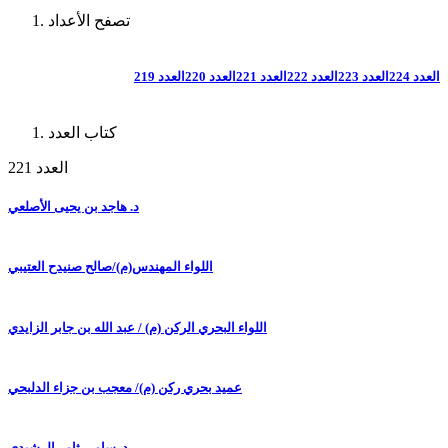
تصفح الأعداد
العدد 224
العدد 223
العدد 222
العدد 221
العدد 220
العدد 219
كتاب العدد
العدد 221
د. هاجد بن يحيى الأصلعي
اللواء المهندس(م)/صالح صنيدح العتيبي
اللواء البحري الركن (م) / عبد الله بن جابر الزايدي
عميد بحري ركن (م)/ معجب بن جزاء الدلبحي
د. سامي ثامر الرشيدي