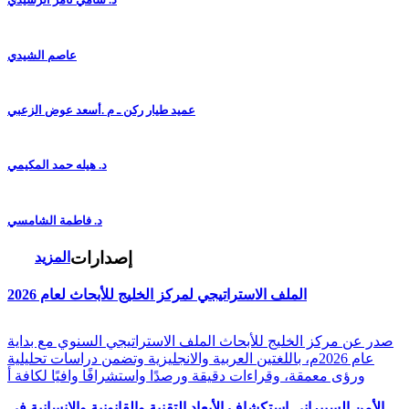
عاصم الشيدي
عميد طيار ركن ـ م .أسعد عوض الزعبي
د. هيله حمد المكيمي
د. فاطمة الشامسي
إصدارات
المزيد
الملف الاستراتيجي لمركز الخليج للأبحاث لعام 2026
صدر عن مركز الخليج للأبحاث الملف الاستراتيجي السنوي مع بداية
عام 2026م، باللغتين العربية والانجليزية وتضمن دراسات تحليلية
ورؤى معمقة، وقراءات دقيقة ورصدًا واستشرافًا وافيًا لكافة أ
الأمن السيبراني استكشاف الأبعاد التقنية والقانونية والإنسانية في