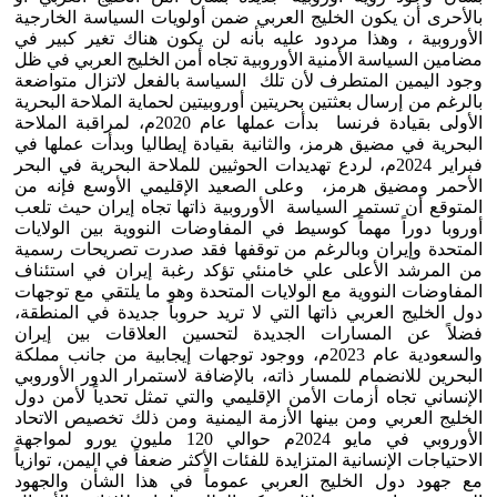
بالأحرى أن يكون الخليج العربي ضمن أولويات السياسة الخارجية
الأوروبية ، وهذا مردود عليه بأنه لن يكون هناك تغير كبير في
مضامين السياسة الأمنية الأوروبية تجاه أمن الخليج العربي في ظل
وجود اليمين المتطرف لأن تلك السياسة بالفعل لاتزال متواضعة
بالرغم من إرسال بعثتين بحريتين أوروبيتين لحماية الملاحة البحرية
الأولى بقيادة فرنسا بدأت عملها عام 2020م، لمراقبة الملاحة
البحرية في مضيق هرمز، والثانية بقيادة إيطاليا وبدأت عملها في
فبراير 2024م، لردع تهديدات الحوثيين للملاحة البحرية في البحر
الأحمر ومضيق هرمز، وعلى الصعيد الإقليمي الأوسع فإنه من
المتوقع أن تستمر السياسة الأوروبية ذاتها تجاه إيران حيث تلعب
أوروبا دوراً مهماً كوسيط في المفاوضات النووية بين الولايات
المتحدة وإيران وبالرغم من توقفها فقد صدرت تصريحات رسمية
من المرشد الأعلى علي خامنئي تؤكد رغبة إيران في استئناف
المفاوضات النووية مع الولايات المتحدة وهو ما يلتقي مع توجهات
دول الخليج العربي ذاتها التي لا تريد حروباً جديدة في المنطقة،
فضلاً عن المسارات الجديدة لتحسين العلاقات بين إيران
والسعودية عام 2023م، ووجود توجهات إيجابية من جانب مملكة
البحرين للانضمام للمسار ذاته، بالإضافة لاستمرار الدور الأوروبي
الإنساني تجاه أزمات الأمن الإقليمي والتي تمثل تحدياً لأمن دول
الخليج العربي ومن بينها الأزمة اليمنية ومن ذلك تخصيص الاتحاد
الأوروبي في مايو 2024م حوالي 120 مليون يورو لمواجهة
الاحتياجات الإنسانية المتزايدة للفئات الأكثر ضعفاً في اليمن، توازياً
مع جهود دول الخليج العربي عموماً في هذا الشأن والجهود