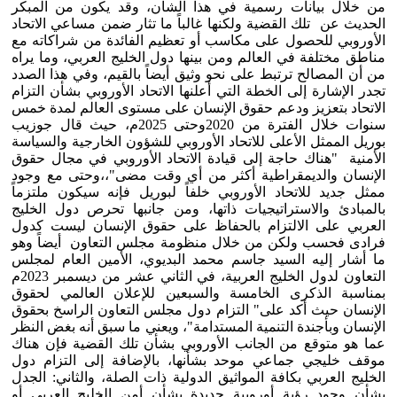
من خلال بيانات رسمية في هذا الشأن، وقد يكون من المبكر
الحديث عن تلك القضية ولكنها غالباً ما تثار ضمن مساعي الاتحاد
الأوروبي للحصول على مكاسب أو تعظيم الفائدة من شراكاته مع
مناطق مختلفة في العالم ومن بينها دول الخليج العربي، وما يراه
من أن المصالح ترتبط على نحو وثيق أيضاً بالقيم، وفي هذا الصدد
تجدر الإشارة إلى الخطة التي أعلنها الاتحاد الأوروبي بشأن التزام
الاتحاد بتعزيز ودعم حقوق الإنسان على مستوى العالم لمدة خمس
سنوات خلال الفترة من 2020وحتى 2025م، حيث قال جوزيب
بوريل الممثل الأعلى للاتحاد الأوروبي للشؤون الخارجية والسياسة
الأمنية "هناك حاجة إلى قيادة الاتحاد الأوروبي في مجال حقوق
الإنسان والديمقراطية أكثر من أي وقت مضى"،،وحتى مع وجود
ممثل جديد للاتحاد الأوروبي خلفاً لبوريل فإنه سيكون ملتزماً
بالمبادئ والاستراتيجيات ذاتها، ومن جانبها تحرص دول الخليج
العربي على الالتزام بالحفاظ على حقوق الإنسان ليست كدول
فرادى فحسب ولكن من خلال منظومة مجلس التعاون أيضاً وهو
ما أشار إليه السيد جاسم محمد البديوي، الأمين العام لمجلس
التعاون لدول الخليج العربية، في الثاني عشر من ديسمبر 2023م
بمناسبة الذكرى الخامسة والسبعين للإعلان العالمي لحقوق
الإنسان حيث أكد على" التزام دول مجلس التعاون الراسخ بحقوق
الإنسان وبأجندة التنمية المستدامة"، ويعني ما سبق أنه بغض النظر
عما هو متوقع من الجانب الأوروبي بشأن تلك القضية فإن هناك
موقف خليجي جماعي موحد بشأنها، بالإضافة إلى التزام دول
الخليج العربي بكافة المواثيق الدولية ذات الصلة، والثاني: الجدل
بشأن وجود رؤية أوروبية جديدة بشأن أمن الخليج العربي أو