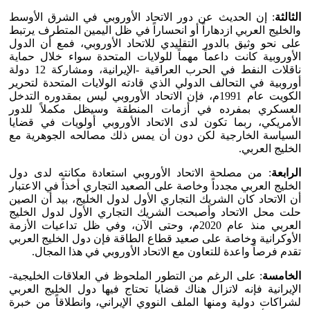
الثالثة
: إن الحديث عن دور الاتحاد الأوروبي في الشرق الأوسط
والخليج العربي ازدهاراً أو انحساراً في ظل اليمين المتطرف يرتبط
على نحو وثيق بالدور التقليدي للاتحاد الأوروبي، فمع أن الدول
الأوروبية كانت داعماً مهماً للولايات المتحدة سواء خلال حماية
ناقلات النفط في الحرب العراقية -الإيرانية، ومشاركة 12 دولة
أوروبية في التحالف الدولي الذي قادته الولايات المتحدة لتحرير
الكويت عام 1991م، فإن الاتحاد الأوروبي ليس بمقدوره التدخل
العسكري بمفرده في أزمات المنطقة وسيظل مكملاً للدور
الأمريكي، ربما تكون لدى الاتحاد الأوروبي أولويات في قضايا
السياسة الخارجية لكن دون أن يمس ذلك مصالحه الجوهرية مع
الخليج العربي.
الرابعة
: من مصلحة الاتحاد الأوروبي استعادة مكانته لدى دول
الخليج العربي مجدداً وخاصة على الصعيد التجاري أخذاً في الاعتبار
أن الاتحاد كان الشريك التجاري الأول لدول الخليج، بيد أن الصين
حلت محل الاتحاد وأصبحت الشريك التجاري الأول لدول الخليج
العربي منذ عام 2020م، وحتى الآن، وفي ظل تداعيات الأزمة
الأوكرانية وخاصة على صعيد قطاع الطاقة فإن دول الخليج العربي
تقدم فرصاً واعدة للتعاون مع الاتحاد الأوروبي في هذا المجال.
الخامسة
: على الرغم من التطور الملحوظ في العلاقات الخليجية-
الإيرانية فإنه لاتزال هناك قضايا تحتاج فيها دول الخليج العربي
لشراكات دولية ومنها الملف النووي الإيراني، وانطلاقاً من خبرة