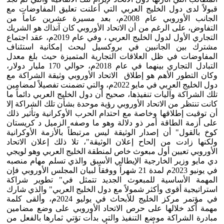
قبولاً لدى دول الخليج العربي التي أعلنت تعليق المفاوضات مع
الجانب الأوروبي عام 2008م، بعد مسيرة عشرين عاماً من
التفاوض، على الرغم من أن الاتحاد الأوروبي كان آنذاك هو الشريك
التجاري الأول لدول الخليج العربي ، وفي عام 2019م، عقد اجتماع
مشترك بين الجانبين في بروكسيل لبحث إمكانية استئناف
المفاوضات في ظل العلاقات التجارية المتميزة حيث بلغ معدل
التبادل التجاري بينهما في عام 2018م، حوالي 170 مليار دولار،
وكان التطور الأهم هو إطلاق الاتحاد الأوروبي وثيقة الشراكة مع
دول الخليج العربي في مايو 2022م، والتي تضمنت تفصيلاً لمضامين
تلك الشراكة وآليات تنفيذها، صحيح أن دول الخليج العربي دائماً ما
كانت تنتظر من الاتحاد الأوروبي رؤية موحدة بشأن تلك الشراكة إلا
أن توقيت إطلاقها وخاصة مع احتدام الحرب الأوكرانية وتأثير ذلك
على أزمة الطاقة أمر ذو دلالة وهو ما وصفه الزميل د كريستان
كوخ بالقول" أن إصدار الوثيقة ليس مرتبطاً بالأزمة الأوكرانية
ولكنها زادت من إلحاح إعلان الوثيقة"، تلا ذلك إعلان الاتحاد
الأوروبي تعيين أول مبعوث خاص لمنطقة الخليج العربي وهو لويجي
دي مايو وزير الخارجية الإيطالي الأسبق والذي تسلم مهام منصبه
في يونيو 2023م لمدة 21 شهراً ووفقاً لبيان المجلس الأوروبي فإن
المهمة الأساسية للمبعوث الجديد تتمثل في" تطوير شراكة
استراتيجية أقوى وأكثر شمولاً مع دول الخليج العربي" والذي شارك
في مؤتمر مركز الخليج للأبحاث في يوليو 2024م، وألقى كلمة
مهمة أكد خلالها على حرص الاتحاد الأوروبي على وضع مضامين
مبادرة الشراكة موضع التنفيذ والتي بدأت تؤتي ثمارها بالفعل من