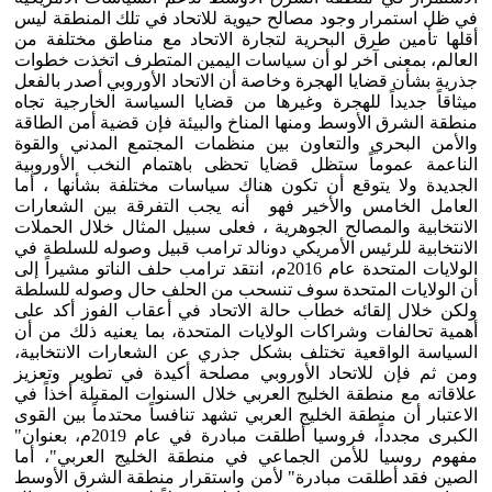
في ظل استمرار وجود مصالح حيوية للاتحاد في تلك المنطقة ليس
أقلها تأمين طرق البحرية لتجارة الاتحاد مع مناطق مختلفة من
العالم، بمعنى آخر لو أن سياسات اليمين المتطرف اتخذت خطوات
جذرية بشأن قضايا الهجرة وخاصة أن الاتحاد الأوروبي أصدر بالفعل
ميثاقاً جديداً للهجرة وغيرها من قضايا السياسة الخارجية تجاه
منطقة الشرق الأوسط ومنها المناخ والبيئة فإن قضية أمن الطاقة
والأمن البحري والتعاون بين منظمات المجتمع المدني والقوة
الناعمة عموماً ستظل قضايا تحظى باهتمام النخب الأوروبية
الجديدة ولا يتوقع أن تكون هناك سياسات مختلفة بشأنها ، أما
العامل الخامس والأخير فهو أنه يجب التفرقة بين الشعارات
الانتخابية والمصالح الجوهرية ، فعلى سبيل المثال خلال الحملات
الانتخابية للرئيس الأمريكي دونالد ترامب قبيل وصوله للسلطة في
الولايات المتحدة عام 2016م، انتقد ترامب حلف الناتو مشيراً إلى
أن الولايات المتحدة سوف تنسحب من الحلف حال وصوله للسلطة
ولكن خلال إلقائه خطاب حالة الاتحاد في أعقاب الفوز أكد على
أهمية تحالفات وشراكات الولايات المتحدة، بما يعنيه ذلك من أن
السياسة الواقعية تختلف بشكل جذري عن الشعارات الانتخابية،
ومن ثم فإن للاتحاد الأوروبي مصلحة أكيدة في تطوير وتعزيز
علاقاته مع منطقة الخليج العربي خلال السنوات المقبلة أخذاً في
الاعتبار أن منطقة الخليج العربي تشهد تنافساً محتدماً بين القوى
الكبرى مجدداً، فروسيا أطلقت مبادرة في عام 2019م، بعنوان"
مفهوم روسيا للأمن الجماعي في منطقة الخليج العربي"، أما
الصين فقد أطلقت مبادرة" لأمن واستقرار منطقة الشرق الأوسط