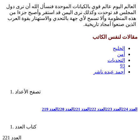
العالم اليوم عالم قوي بالكيانات الموحدة فنسأل الله أن نرى دول
المجلس قد توحدت وكذلك نرى اليمن قد استقر وأصبح جزءا من
هذه المنظومة وألا تسمح لأي جهة بالتحدي والاستهتار بقوة العرب
الذين صنعوا أمجاد تاريخية.
مقالات لنفس الكاتب
الخليج
أمن
التحديات
93
أحمد عبده ناشر
تصفح الأعداد
العدد 224
العدد 223
العدد 222
العدد 221
العدد 220
العدد 219
كتاب العدد
العدد 221