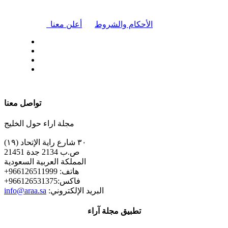
|
الأحكام والشروط
أعلن معنا
| تابعنا على
تواصل معنا
مجلة اراء حول الخليج
٣٠ شارع راية الإتحاد (١٩)
ص.ب 2134 جدة 21451
المملكة العربية السعودية
+هاتف: 966126511999
+فاكس:966126531375
:البريد الإلكتروني
info@araa.sa
تطبيق مجلة آراء