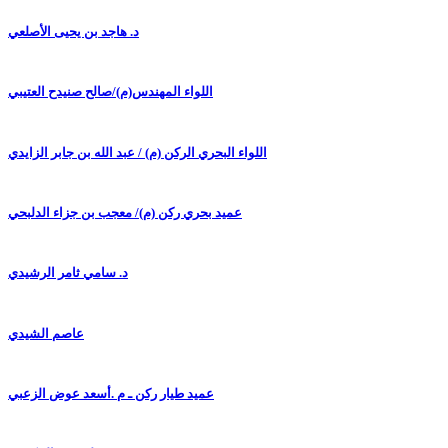
د. هاجد بن يحيى الأصلعي
اللواء المهندس(م)/صالح صنيدح العتيبي
اللواء البحري الركن (م) / عبد الله بن جابر الزايدي
عميد بحري ركن (م)/ معجب بن جزاء الدلبحي
د. سامي ثامر الرشيدي
عاصم الشيدي
عميد طيار ركن ـ م .أسعد عوض الزعبي