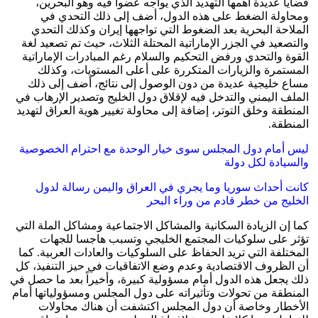
قضايا عديدة أهمها التهديد الذي يواجه عضوا فيه وهو البحرين،
ومحاولة الضغط على هذه الدول، أضف إلى ذلك التحدي في
الملاحة البحرية بعد الضغوط التي تواجهها إيران وكذلك التحدي
والتصعيد في الجزر الإماراتية المحتلة الثلاث، حيث تم تصعيد لغة
القوة والتحدي ورفض التحكيم والسلام رغم المبادرات الإماراتية
المستمرة والزيارات المتكررة على أعلى المستويات، وكذلك
مساع خليجية عديدة من دون الوصول إلى نتائج، أضف إلى ذلك
الملف اليمني والتدخل فيه لإقلاق دول الخليج وتصدير الإرهاب في
المنطقة وخلق التوتر، إضافة إلى محاولة تغيير هوية العراق لتهديد
المنطقة.
ليس أمام دول المجلس سوى خيار الوحدة مع احترام الخصوصية
والسيادة لكل دولة
كانت أحداث سوريا وما يجري في العراق واليمن رسالة لدول
الخليج من خطر قادم من وراء البحر
كما إن الزيادة السكانية والمشاكل الاجتماعية ومشاكل الملة التي
تؤثر على سلوكيات المجتمع الخليجي وتسبب هاجسا للجهات
المختلفة التي تريد الحفاظ على السلوكيات والعادات العربية. كما
أن الظروف الاقتصادية وعدم وضع الاتفاقيات في حيز التنفيذ، كل
ذلك يجعل هذه الدول أمام مسؤولية كبيرة، وأخيراً بعد ما حصل في
المنطقة من تحولات وتأثيراته على دول المجلس ومسؤولياتها أمام
الأخطار وخاصة أن دول المجلس اكتشفت أن هناك محاولات