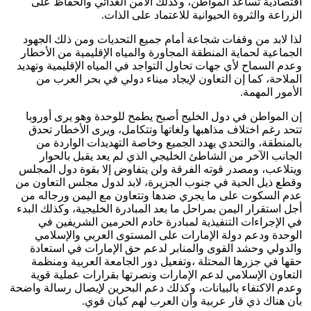
اقتصادية تساعد المواطن، وكذلك الأمن الغذائي والحفاظ على
الزراعة والثروة الحيوانية للاعتماد على الذات.
لذا لابد من وقفات شجاعة أمام جميع التحديات ومن ذلك الجهود
الجماعية لحماية المنطقة المجاورة والمياه الإقليمية من الأخطار
وعدم السماح لأي جهات تحاول التواجد في المياه الإقليمية وتهديد
الملاحة، كما إن التعاون لإيجاد ميناء دولي في بحر العرب من
الأمور المهمة.
إن المواطن في دول الخليج أصبح يطمح للوحدة وهو يرى أوروبا
تتحد رغم اختلاف مذاهبها ولغاتها وتتكامل، ويرى الأخطار تحدق
بالمنطقة، والتحدي يهدد الجميع وخاصة التهديدات الواردة من
الجانب الآخر من الشاطئ الخليجي الذي لم يعد يقبل بالحوار
ويتلاعب، ومصدر قوته الفرقة ولن يتفاوض إلا بقوة دول المجلس
وقطع ذيل الحية في جنوب الجزيرة، لابد لدول مجلس التعاون من
عدم السكوت على ما يجري ضدها وتتعاون مع اليمن ورجاله من
أجل استقرار اليمن بمراحل ما بعد المبادرة الخليجية، وكذلك البدء
في الإجراءات التنفيذية لمبادرة خادم الحرمين الشريفين في
الوحدة ودعم دولة الإمارات على المستوى العربي والإسلامي
والدولي وحشد القوى والمنابر لدعم حق الإمارات في استعادة
حقها في جزرها المحتلة ،وتفعيل دور الجامعة العربية ومنظمة
التعاون الإسلامي لدعم الإمارات ونصرتها بقرارات عملية قوية
وعدم الاكتفاء بالبيانات، وكذلك دعم البحرين لإيصال رسالة واضحة
بأن هناك ذي قار عربية وأن العرب لهم كيان قوي.