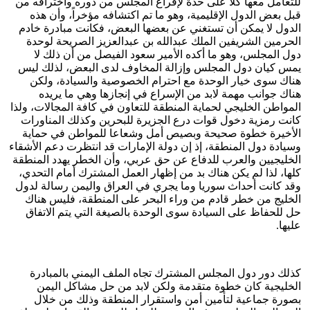
للتعامل معها كلا على حدة لإفراغ المجلس من دوره واختراقه من
قبل بعض الدول الإقليمية، وهو ما تم اكتشافه مؤخراً، وأن هذه
الدول لا يمكن أن تستغني عن بعضها البعض، فكانت مبادرة خادم
الحرمين الشريفين الملك عبدالله بن عبدالعزيز الصريحة لوحدة
دول المجلس، وهو ما أكده الأمير سعود الفيصل من أن ذلك لا
يمس كيان دول المجلس وإزالة المخاوف لدى البعض، لذلك ليس
هناك سوى خيار الوحدة مع احترام الخصوصية والسيادة، ولكن
هناك جوانب مهمة لابد من الإسراع في إنجازها وهي ما يريده
المواطن الخليجي لحماية المنطقة للتعاون في كافة المجالات، ولذا
كانت رمزية دخول قوات درع الجزيرة للبحرين وكذلك المناورات
الأخيرة خطوة صحيحة وبصيص أمل وشعاعا للمواطن في حماية
وسيادة دول المنطقة، إذ إن دولة الإمارات قد انتظرت دعم الأشقاء
الخليجيين والعرب للدفاع عن حق عربي، وأن الخطر يهدد المنطقة
كلها، لذا لم يكن هناك بد من إظهار العمل المشترك أمام التحدي،
وقد كانت أحداث سوريا وما يجري في العراق واليمن رسالة لدول
الخليج من خطر قادم من وراء البحر على المنطقة، فليس هناك
حل للحفاظ على السيادة سوى الوحدة بالصيغة التي يتم الاتفاق
عليها.
كذلك دور دول المجلس المشترك تجاه الملف اليمني بالمبادرة
الخليجية كان خطوة متقدمة ولكن لابد من حل مشاكل اليمن
بصورة جماعية لتأمين أمن واستقرار المنطقة وذلك من خلال