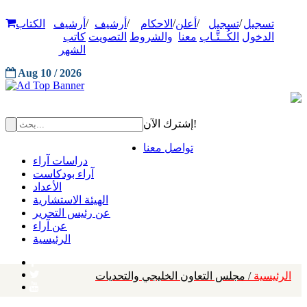
/
/
/
/
/
تسجيل
تسجيل
أعلن
الاحكام
أرشيف
أرشيف
الكتاب
الدخول
الكُــتَّـاب
معنا
والشروط
التصويت
كاتب
الشهر
Aug 10 / 2026
إشترك الآن!
تواصل معنا
دراسات آراء
آراء بودكاست
الأعداد
الهيئة الاستشارية
عن رئيس التحرير
عن آراء
الرئيسية
الرئيسية
/ مجلس التعاون الخليجي والتحديات