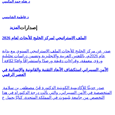
د. هيله حمد المكيمي
د. فاطمة الشامسي
إصدارات
المزيد
الملف الاستراتيجي لمركز الخليج للأبحاث لعام 2026
صدر عن مركز الخليج للأبحاث الملف الاستراتيجي السنوي مع بداية
عام 2026م، باللغتين العربية والانجليزية وتضمن دراسات تحليلية
ورؤى معمقة، وقراءات دقيقة ورصدًا واستشرافًا وافيًا لكافة أ
الأمن السيبراني استكشاف الأبعاد التقنية والقانونية والإنسانية في
العصر الرقمي
صدر حديثًا للأكاديمية الكويتية الدكتورة فَيّ مصطفى بن سلامة
المتخصصة في الأمن السيبراني، والتي نالت درجة الدكتوراه في هذا
التخصص من جامعة بليموث في المملكة المتحدة، كتابًا يحمل ع