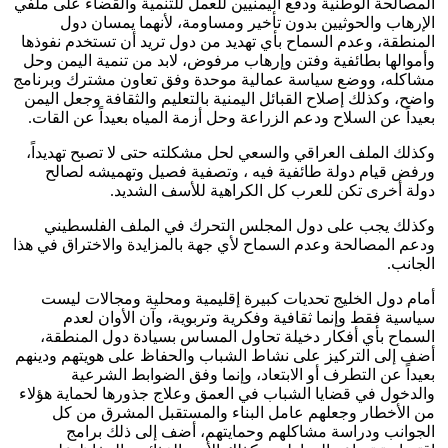
المصالحة الوطنية ودفع اليمنيين للعمل للتنمية والقضاء على ملفي
الإرهاب والحوثيين بدون تأخير ومساومة، لأنهما يمسان دول
المنطقة، وعدم السماح بأي تهديد من دول تريد أن تستخدم نفوذها
وأموالها بطائفية وفتن وإرهاب مرفوض، لابد من تنمية اليمن وحل
مشاكله، ووضع سياسة عمالية موحدة وفق تعاون مشترك وبرنامج
واضح، وكذلك إصلاح القبائل اليمنية بالتعليم والثقافة وجعل اليمن
بعيداً عن السلاح ودعم الزراعة وحل أزمة المياه بعيداً عن القات.
وكذلك الملف العراقي والسعي لحل مشكلته حتى لا تصبح تهديداً،
ورفض قيام دولة طائفية فيه ، وتصفية فصيل وتهميشه لصالح
دولة أخرى تكن للعرب كل الكراهية للأسف الشديد.
وكذلك يجب على دول المجلس التحرك في الملف الفلسطيني
ودعم المصالحة وعدم السماح لأي جهة بالمزايدة والاختراق في هذا
الجانب.
أمام دول الخليج تحديات كبيرة إقليمية ومحلية ومجالات ليست
سياسية فقط وإنما ثقافية وفكرية وتربوية، وآن الأوان لعدم
السماح بأي أفكار دخيلة تحاول المساس بسيادة دول المنطقة،
أضف إلى التركيز على نشاط الشباب والحفاظ على هويتهم ودينهم
بعيداً عن التطرف أو الابتعاد، وإنما وفق الضوابط الشرعية
والدخول في قضايا الشباب في العمق وعلاج جذورها لحماية هؤلاء
من الأخطار وجعلهم عامل البناء والمستقبل المشرق من كل
الجوانب ودراسة مشاكلهم وحمايتهم، أضف إلى ذلك برامج