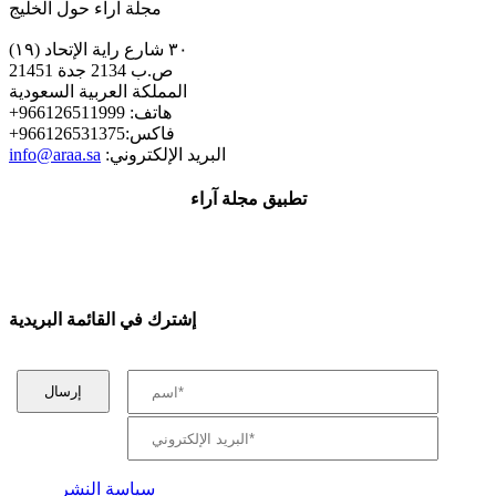
مجلة اراء حول الخليج
٣٠ شارع راية الإتحاد (١٩)
ص.ب 2134 جدة 21451
المملكة العربية السعودية
+هاتف: 966126511999
+فاكس:966126531375
:البريد الإلكتروني
info@araa.sa
تطبيق مجلة آراء
إشترك في القائمة البريدية
سياسة النشر