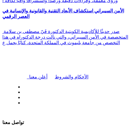
ورؤى معمقة، وقراءات دقيقة ورصدًا واستشرافًا وافيًا لكافة أ
الأمن السيبراني استكشاف الأبعاد التقنية والقانونية والإنسانية في
العصر الرقمي
صدر حديثًا للأكاديمية الكويتية الدكتورة فَيّ مصطفى بن سلامة
المتخصصة في الأمن السيبراني، والتي نالت درجة الدكتوراه في هذا
التخصص من جامعة بليموث في المملكة المتحدة، كتابًا يحمل ع
|
الأحكام والشروط
أعلن معنا
| تابعنا على
تواصل معنا