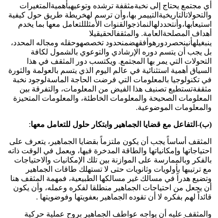
أي مجتمع يحتاج إلى نخبةمثقفة ترشده وتوعيهبأهميةالمتغيرات
والتحولاتالتاريخيةالتييمر بها،وأن ترسم لهخريطة طريق حول كيفية
استيعابها،وأنتحددلهالنماذجوالقنوات الأمثلللتعامل معها بما يخدم
أهداف المصلحةالعامة. والمثقفالحقيقيلا
ينبغيلهأنينحصردورهوأفقهضمنحدود تخصصهوحقله ومجاله المحدد،
بل يجب أن يتسم دوره الإرشادي والتوعوي بالشمول لكافة
التحولات التي يمر بها المجتمع. ويكتسب دور المثقف في هذا
السياق أهمية استثنائية في عالم اليوم الذي يتسم بالعولمة والثورة
في تكنولوجيا بالمعلومات التي فرضت الحاجة الماسةلوجود نخبة
مثقفةتستطيع تصنيف هذا الفيض من المعلومات‏، والتفرقة بين
المعلومات الصحيحة والمعلومات الخاطئة‏،‏ والمعلومات المتحيزة
والمعلومات الموضوعية‏.‏
(ب)-التفاعل مع قضايا الجماهير وابتكار حلول للتعامل معها
:
المثقف أساساً يجب أن يكون ملتزماً بقضايا الجماهير، يتعرف على
احتياجاتها وإمكانياتها والطاقة المدخرة فيها، ويعمل في الوقت ذاته
بالفكر وبالممارسة على الموازنة بين تلك الإمكانيات والاحتياجات
مع ترتيبها بأولويات وثانويات حتى لا تستهلك طاقات الجماهير
وتضيع هدراً في مسالك غير مسالكها الطبيعية، فمهمة المثقف هنا
أن يجعل من احتياجات الجماهير منطلقا لفكره وعمله، وأن يكون
قائداً لهم بفكره لا أن تقوده الجماهير بعفويتها وفوضويتها .
والمثقف عليه أن يواجه عواطف الجماهير بروح عملية حركية