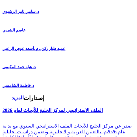
د. سامي ثامر الرشيدي
عاصم الشيدي
عميد طيار ركن ـ م .أسعد عوض الزعبي
د. هيله حمد المكيمي
د. فاطمة الشامسي
إصدارات
المزيد
الملف الاستراتيجي لمركز الخليج للأبحاث لعام 2026
صدر عن مركز الخليج للأبحاث الملف الاستراتيجي السنوي مع بداية
عام 2026م، باللغتين العربية والانجليزية وتضمن دراسات تحليلية