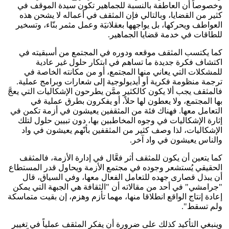
وخصوصاً أن العاطفة بالنسبة للجماهير تكون سيدة الموقف في
كثير من القضايا، وبالتالي فإن المثقف في أعماله لا يشحن هذه
العواطف ويحركها، بل يواجهها بعقلانيَة وعمل مثمر بنّاء، وتسخير
للطاقات في خدمة قضايا الجماهير.
كما يكتسب المثقف موقعه ودوره في المجتمع من أسبقيته في
اكتشاف فكرة جديدة ما تساهم في ابتكار حلول غير عادية
للمشكلات التي يعاني منها المجتمع، أو من مكانته الخاصة في
ترجمة منظومة فكرية أو أيديولوجية إلى شعارات وبرامج عملية.
فالمثقف يجب ألا يكون كالكثير ممَّن يطرحون الإشكاليات التي يعجَّ
بها المجتمع، ولا يعطون لها حلاً، أو يفكرون بطرق عملية في
التعامل معها. فهناك فئة من المثقفين يعيشون في أزمة تكمن في
إثارة الإشكاليات في وجوه المخاطبين بها، دون تبيين حلول لتلك
الإشكاليات، لذا وصف كثير من المثقفين بأنّهم يعيشون في واد
والناس يعيشون في واد آخر.
كما يتعين أن يكون للمثقف أثر فعَّال في إدارة الأزمة، فالمثقف
الحقيقي يُستشعر وجوده في مجتمع الأزمة ويحاول قدر المستطاع
أن يبذل قصارى جهده للتعامل الفعال معها، وفي السياق، قال
"جرامشي" في أحد من مقالاته أن "الثقافة هي الجبهة التي يمكن
إعادة إنتاج الواقع انطلاقا منها، مهما تأزم وهزم، إن بقيت متماسكة
ولم تسقط".
وينبغي التأكيد كذلك على ضرورة أن يفكر المثقف عملياً في تغيير