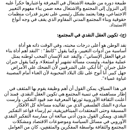
طبيعة دوره من طبيعة الاشتغال في المعرفة واعتبارها حكراً عليه
إلى النزول إلى المجتمع والاشتغال معه ضمن بناء مفهوم التغيير
الاجتماعي، وهذا يعتمد بشكل رئيسي على تعزيز قدرات منظمات
حقوقية وبناء المجتمع المدني المقاوم الذي يقف في وجه أنواع
الاستبداد.
(ج)- تكوين العقل النقدي في المجتمع:
نقد الوطن هو أعلى درجات محبته، وفي الوقت ذاته هو أداة
أساسية من أدوات التغيير، وكما يقول "كانط" : "النقد أهم أداة بناء
عرفها العقل الإنساني"، والنقد عند الإنسان المحب لوطنه يمثل
عملية مؤلمة، وليست مسألة تشهير أو استعلاء. وكما يقول جبران
خليل جبران "أنا أبكي على الشرقيين لأن الضحك على الأمراض
جهل كبير. أنا أنوح على تلك البلاد المحبوبة لأن الغناء أمام المصيبة
غباوة عمياء".
في هذا السياق، يمكن القول أن أهم وظيفة يقوم بها المثقف في
إطار مساهمته في تنمية المجتمع هي تكوين العقل النقدي. فمنذ أن
أعلنت الثقافة الأوروبية ثورتها المعرفية ضد قيود التفكير،‏ وأرست
مباديء الشك الفلسفي الذي من تقاليده مساءلة كل الأفكار
المسبقة وحتى المعتقدات الميتافيزيقية، تم إرساء قواعد التفكير
النقدي‏.‏ ويمكن القول بدون أدني مبالغة أن ممارسة التفكير النقدي
الأوروبي في مسائل السياسة وموضوعات الاقتصاد ومشكلات
المجتمع والثقافة بواسطة المفكرين والمثقفين‏، كان من العوامل