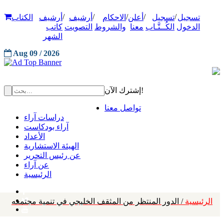
/
/
/
/
/
تسجيل
تسجيل
أعلن
الاحكام
أرشيف
أرشيف
الكتاب
الدخول
الكُــتَّـاب
معنا
والشروط
التصويت
كاتب
الشهر
Aug 09 / 2026
إشترك الآن!
تواصل معنا
دراسات آراء
آراء بودكاست
الأعداد
الهيئة الاستشارية
عن رئيس التحرير
عن آراء
الرئيسية
الرئيسية
/ الدور المنتظر من المثقف الخليجي في تنمية مجتمعه