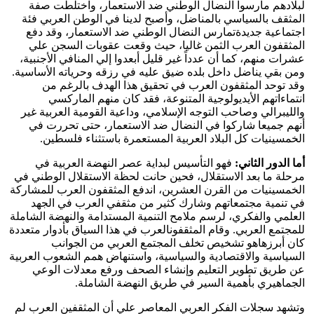
لبلادهم مارسوا النضال الوطني ضد الاستعمار، واختلطت صفة
المثقف بالسياسي بالمناضل، وأصبح لدينا في الوطن العربي فئة
اجتماعية جديدةتمارس النضال الوطني ضد الاستعمار، وقد دفع
المثقفون العرب الثمن غاليا‏،‏ حيث وقعت عقوبات السجن علي
عشرات منهم‏،‏ كما أن عدداً غير قليل أبعدوا إلي المنافي الأجنبية‏،‏
ومن بقي يناضل داخل بلده ضيق عليه في رزقه وحرياته الأساسية‏.‏
وقد توحد المثقفون العرب في تحقيق هذا الهدف بالرغم من
انتماءاتهم الأيديولوجية المتنوعة‏، فقد كان منهم الماركسي
والليبرالي وصاحب التوجه الإسلامي،‏ وداعية القومية العربية غير
أنهم جميعا شاركوا في النضال ضد الاستعمار‏،‏ حتى تحررت في
الخمسينيات كل البلاد العربية المستعمرة باستثناء فلسطين.‏
أما الدور الثاني:
فهو التأسيس لبداية عصر النهضة العربية في
مرحلة ما بعد الاستقلال، ‏فحين حانت لحظة الاستقلال الوطني في
الخمسينيات من القرن العشرين‏،‏ اندفع المثقفون العرب للمشاركة
في تنمية مجتمعاتهم‏‏ وشارك كثير من مثقفي العرب في الجهد
العلمي والفكري‏، لرسم ملامح التنمية المستدامة والنهضة الشاملة
للمجتمع العربي‏.‏ وقام المثقفونالعرب في هذا السياق بأدوار متعددة
كان أبرزهاهو تشخيص تخلف المجتمع العربي من الجوانب
السياسية والاقتصادية والسياسية‏، واستنهاض همم الشعوب العربية
عن طريق تطوير التعليم‏‏ وإنشاء الصحف‏‏ ورفع معدلات الوعي
الجماهيري بأهمية السير في طريق النهضة الشاملة‏.‏
وتشهد سجلات الفكر العربي المعاصر علي أن المثقفين العرب لم