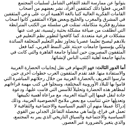
يتوانوا عن ممارسة النقد الثقافي الشامل لسلبيات المجتمع
العربي‏.‏ فعلوا ذلك كمثقفين أفراد‏،‏ نشر بعضهم من أصحاب
القامات الفكرية العالية كتبا بالغة الأهمية أثرت على وعي المثقفين
في المشرق والمغرب والخليج‏.‏وبعض هؤلاء المثقفين كانوا أصحاب
مشاريع فكرية متكاملة‏،‏ تمثلت في سلسلة من الكتب المترابطة
التي انطلقت من صياغة مشكلة بحثية رئيسية‏، تفرعت عنها
مشكلات فرعية متعددة‏.‏ كما كافحوا لتطوير نظم التعليم في
بلادهم ليصبح تعليما عصريا يتجاوز نظم التعليم المتخلفة السائدة
ولكي يؤسسوا جامعات حديثة على النمط الغربي‏،‏ كما فعل
المثقفون المصريون حين أنشأوا جامعة القاهرة والتي كانت في
بدايتها جامعة أهلية اكتتب الناس لإنشائها‏.‏
أما الدور الثالث:
فهو الإسهام في نقل إيجابيات الحضارة الغربية
والاستفادة منها. فقد تقدم المثقفون العرب خطوات أخرى حين
مارسوا التعريف بالحضارة الغربية من خلال رحلاتهم المباشرة التي
قاموا بها للبلاد الأوروبية المختلفة‏، وسجلوا في كتب مهمة قراءاتهم
لمظاهر هذه الحضارة وتحليلاً للأسس التي قامت عليها‏،‏ ودعوة
جادة لنقل قيمها إلي البيئة العربية‏، مع مراعاة أهمية تكييفها
وتعديلها حتى تتناسب مع بعض ملامح الخصوصية العربية، وذلك
إدراكاً عميقاً منهم أن القيم السياسية والاجتماعية والثقافية لا
تعمل في فراغ، وإنما هي محصلة التفاعل الجدلي بين القوي
السياسية والاجتماعية والسياق التاريخي الذي يمر به المجتمع،
والذي يتغير بالضرورة عبر العصور.‏