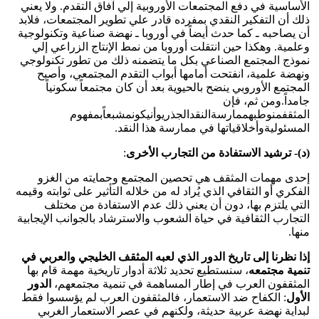
الأساسية في دفع المجتمعات الأوروبية إلي آفاق التقدم‏.‏ ولا يعني
ذلك أن التفكير النقدي بمفرده قادر علي تطوير المجتمعات، فلابد
أن يصاحبه ـ كما حدث أيضاً في أوروبا ـ نهضة صناعية وتكنولوجية
وعلمية‏.‏ وهكذا حين انتقلت أوروبا من نمط الإنتاج الزراعي إلي
نموذج المجتمع الصناعي بكل ما يتضمنه ذلك من تطور تكنولوجي
ونهضة علمية، انفتحت أمامها أبواب التقدم المجتمعي، وأصبح
المجتمع الأوروبي ينضح بالحيوية بعد أن كان مجتمعاً سكونياً
جامداً.ومن ثم، فإن
المثقفمنوطبهممارسةالنقدالجذريوأنيكونمشبعاًبمفهوم
المسئوليةوأخلاقياتها في ممارسة هذا النقد.
(د)- ترشيد الاستفادة من التجارب الأخرى
:
إحدى مهمات المثقف هي تحصين المجتمع وحمايته من الغزو
الفكري أو الثقافي الذي يُراد له من خلاله التأثير على ثوابته وقيمه
التي يلتزم بها، دون أن يعني ذلك عدم الاستفادة من مختلف
التجارب الثقافية في حياة الشعوب والاسترشاد بالجوانب الإيجابية
منها.
إذا نظرنا إلى تاريخ الدور الذي لعبه المثقف الخليجي والعربي في
تنمية مجتمعه
، سنستطيع تحديد ثلاثة أدوار تاريخية مهمة قام بها
المثقفون العرب في إطار المساهمة في تنمية مجتمعهم،
الدور
الأول
: الكفاح ضد الاستعمار، فالمثقفون العرب لم يؤسسوا فقط
لبداية نهضة عربية حديثة‏،‏ ولكنهم في عصر الاستعمار الغربي