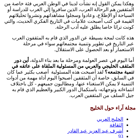
وهكذا يمكن القول إنه نشأت لدينا في الوطن العربي فئة خاصة من
المثقفين هم الرحالة العرب‏، الذين سافروا إلي الغرب للدراسة أو
السياحة أو الإطلاع‏،‏ وعادوا وسجلوا مشاهداتهم ونشروا تحليلاتهم
القيمة في كتب أصبحت علامات في التاريخ الفكري الحديث‏،‏ والتي
كونت تراثا خاصا يطلق عليه أدب الرحلة.‏
هذه كانت لمحة بسيطة عن الدور الذي قام به المثقفون العرب
عبر التاريخ في تطوير وتنمية مجتمعاتهم سواء في مرحلة
الاستعمار أو بعد الحصول على الاستقلال.
أما اليوم في عصر العولمة ومرحلة ما بعد بناء الدولة،
أين دور
المثقف الخليجي والعربي من المسئولية الملقاة على عاتقه في
تنمية مجتمعه؟
لقد أصبحت هذه المسئولية أصعب بكثير عما كان
في السابق، خاصة أن المثقفين أصبحوا اليوم أداة مهمة من أدوات
التنمية لا يمكن الاستغناء عنها، ومطالبون جميعهم - كل باختلاف
انتماءاته وتوجهاته- باستكمال الدور الكبير والعظيم الذي قام به
جيل السلف من المثقفين العرب.
مجلة آراء حول الخليج
الخليج العربي
الثقافة
أشرف عبد العزيز عبد القادر
93