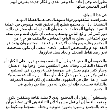
تطورات، وفي إعادة بناء وعي نقدي وأفكار جديدة يفترض أنهم
أقدر المعنيين ببنائها.
في هذا السياق،
تعتبرقضيةالمثقفودورهوفاعليتهفيالمجتمعمنالقضايا المهمة
التيتشغل بال أي مجتمع يتطلع إلى تحقيق تقدم ملموس في عملية
التنمية بجوانبها المختلفة، خاصة وأن المثقف له –أو مفترض ذلك-
دور كبير في واقع الناس ودنياهم، بمعنى أن يكون لديه وعي يتبعه
دور اجتماعي، يصلح به الواقع المعاش. فالمثقف هو جزء من
المجتمع وعليه يقع واجب الارتقاء بواقع هذا المجتمع وأن يبتعد عن
النقد الهدام والتشخيص السلبي الاتجاه، بمعنى أن يكون تشخيصه
نحو رصد نقاط الضعف وإيجاد سبل تجاوزها.
والحقيقة أن البعض قد يظن أن المثقف يقتصر دوره على الكتابة أو
الاستقاء الثقافي، وهناك بعض المثقفين ممن أوحوا بهذا الانطباع
وصار كثير منهم يعيش في صومعة فكرية، ودوره في المجتمع
ضامر ولا يظهر إلا من خلال كتاب أو مقالة أو رسالة فحسب، ولا
شك أن هذا خلل في المفهوم، فالمثقف إن كان قصده المعرفة
والثقافة فحسب، فإنه لن يكون له دور إصلاحي ريادي في
المجتمع.
ونستطيع أن نقول أن المجتمع الذي لا يملك ثقافة ومثقفين يكون
مجتمعا ناقصاً إن لم نقل مشوهاً؛ لأن الثقافة هي التي تستطيع أن
تأخذ بالمجتمع وتسيره بصورة طبيعية وتجعله منسجما ومتكيفا مع