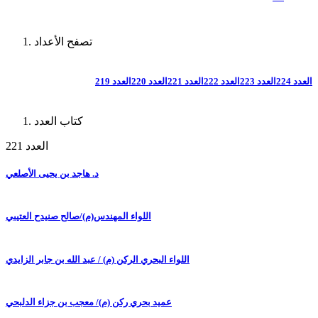
تصفح الأعداد
العدد 224
العدد 223
العدد 222
العدد 221
العدد 220
العدد 219
كتاب العدد
العدد 221
د. هاجد بن يحيى الأصلعي
اللواء المهندس(م)/صالح صنيدح العتيبي
اللواء البحري الركن (م) / عبد الله بن جابر الزايدي
عميد بحري ركن (م)/ معجب بن جزاء الدلبحي